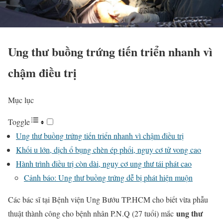
Ung thư buồng trứng tiến triển nhanh vì
chậm điều trị
Mục lục
Toggle
Ung thư buồng trứng tiến triển nhanh vì chậm điều trị
Khối u lớn, dịch ổ bụng chèn ép phổi, nguy cơ tử vong cao
Hành trình điều trị còn dài, nguy cơ ung thư tái phát cao
Cảnh báo: Ung thư buồng trứng dễ bị phát hiện muộn
Các bác sĩ tại Bệnh viện Ung Bướu TP.HCM cho biết vừa phẫu
ung thư
thuật thành công cho bệnh nhân P.N.Q (27 tuổi) mắc