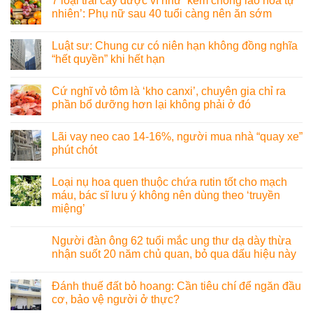
7 loại trái cây được ví như ‘kem chống lão hóa tự
nhiên’: Phụ nữ sau 40 tuổi càng nên ăn sớm
Luật sư: Chung cư có niên hạn không đồng nghĩa
“hết quyền” khi hết hạn
Cứ nghĩ vỏ tôm là ‘kho canxi’, chuyên gia chỉ ra
phần bổ dưỡng hơn lại không phải ở đó
Lãi vay neo cao 14-16%, người mua nhà “quay xe”
phút chót
Loại nụ hoa quen thuộc chứa rutin tốt cho mạch
máu, bác sĩ lưu ý không nên dùng theo ‘truyền
miệng’
Người đàn ông 62 tuổi mắc ung thư dạ dày thừa
nhận suốt 20 năm chủ quan, bỏ qua dấu hiệu này
Đánh thuế đất bỏ hoang: Cần tiêu chí để ngăn đầu
cơ, bảo vệ người ở thực?