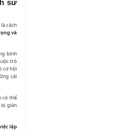
ch sử
 là cách
rọng và
ng bình
cuộc trò
ó cơ hội
ững cái
y có thể
bị gián
việc lập