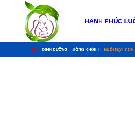
Bỏ
qua
nội
HẠNH PHÚC LUÔ
dung
DINH DƯỠNG – SỐNG KHỎE
NUÔI DẠY CON