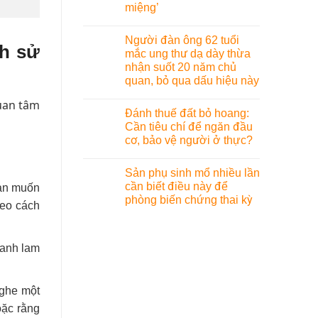
miệng’
Người đàn ông 62 tuổi
ch sử
mắc ung thư dạ dày thừa
nhận suốt 20 năm chủ
quan, bỏ qua dấu hiệu này
uan tâm
Đánh thuế đất bỏ hoang:
Cần tiêu chí để ngăn đầu
cơ, bảo vệ người ở thực?
Sản phụ sinh mổ nhiều lần
cần biết điều này để
bạn muốn
phòng biến chứng thai kỳ
heo cách
xanh lam
nghe một
oặc rằng