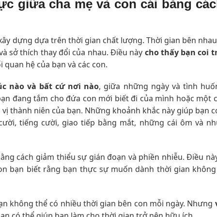
ực giữa cha mẹ và con cái bằng cá
ây dựng dựa trên thời gian chất lượng. Thời gian bên nhau
và sở thích thay đổi của nhau. Điều này
cho thấy bạn coi t
ối quan hệ của bạn và các con.
lúc nào và bất cứ nơi nào
, giữa những ngày và tình huố
 bạn đang tắm cho đứa con mới biết đi của mình hoặc một 
i vị thành niên của bạn. Những khoảnh khắc này giúp bạn c
ười, tiếng cười, giao tiếp bằng mắt, những cái ôm và nh
bằng cách giảm thiểu sự gián đoạn và phiền nhiễu. Điều nà
on bạn biết rằng bạn thực sự muốn dành thời gian không 
bạn không thể có nhiều thời gian bên con mỗi ngày. Nhưng
ạn có thể giúp bạn làm cho thời gian trở nên hữu ích.