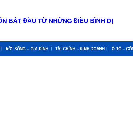
N BẮT ĐẦU TỪ NHỮNG ĐIỀU BÌNH DỊ
ĐỜI SỐNG – GIA ĐÌNH
TÀI CHÍNH – KINH DOANH
Ô TÔ – C