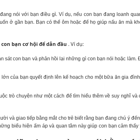
đang nói với bạn điều gì. Ví dụ, nếu con bạn đang loanh qua
muốn ở gần bạn. Bạn có thể ôm hoặc để họ giúp nấu ăn mà k
 con bạn cơ hội để dẫn đầu
. Ví dụ:
n sát con bạn và phản hồi lại những gì con bạn nói hoặc làm. 
 lớn của bạn quyết định lên kế hoạch cho một bữa ăn gia đình,
cuộc trò chuyện như một cách để tìm hiểu thêm về suy nghĩ và
m cười và giao tiếp bằng mắt cho trẻ biết rằng bạn đang chú ý đế
hững biểu hiện ấm áp và quan tâm này giúp con bạn cảm thấy