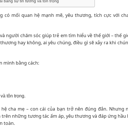
i bằng sự tin tưởng và tôn trọng
úng có mối quan hệ mạnh mẽ, yêu thương, tích cực với ch
 và người chăm sóc giúp trẻ em tìm hiểu về thế giới – thế gi
hương hay không, ai yêu chúng, điều gì sẽ xảy ra khi chú
on mình bằng cách:
và tôn trọng.
 hệ cha mẹ – con cái của bạn trở nên đúng đắn. Nhưng 
 trên những tương tác ấm áp, yêu thương và đáp ứng hầu h
n toàn.