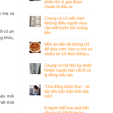
phần lớn ở giai đoạn
chuẩn bị đầu tư
a mẹ và
Chung cư có niên hạn:
Những điều người mua
cần biết trước khi xuống
ới có an
tiền
ng khóc,
Món ăn dân dã tưởng chỉ
để đưa cơm, hóa ra còn có
nhiều lợi ích theo Đông y
Chung cư Hà Nội hạ nhiệt:
Nhiều người bán cắt lỗ cả
tỷ đồng mỗi căn
‘Chủ động tránh thai’ – bí
kíp yêu bản thân thời đại
nếu mối
mới!
ết thời
Ít người biết loại quả dân
dã này ở Việt Nam lại