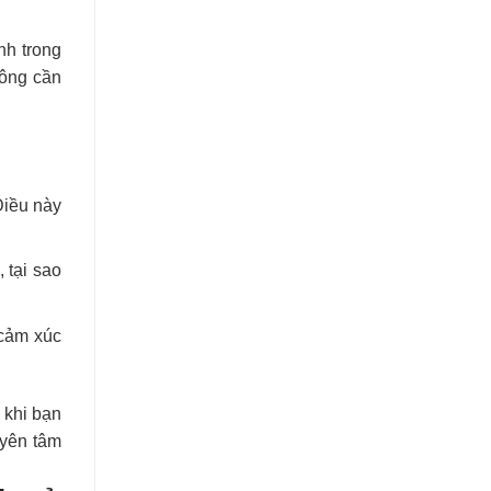
nh trong
hông cần
Điều này
 tại sao
 cảm xúc
n khi bạn
 yên tâm