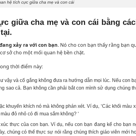
an hệ tích cực giữa cha mẹ và con cái
ực giữa cha mẹ và con cái bằng cá
tại.
 đang xảy ra với con bạn
. Nó cho con bạn thấy rằng bạn q
 cơ sở cho một mối quan hệ bền chặt.
rong thời điểm này:
hư vậy và cố gắng không đưa ra hướng dẫn mọi lúc. Nếu con 
ông sao cả. Bạn không cần phải bắt con mình sử dụng chúng t
ặc khuyến khích nó mà không phán xét. Ví dụ, ‘Các khối màu 
i màu đỏ nhỏ có đi mua sắm không? ‘
xúc thực của con bạn. Ví dụ, nếu con bạn đang kể cho bạn 
ày, chúng có thể thực sự nói rằng chúng thích giáo viên mới h