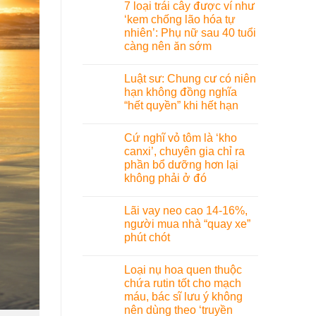
7 loại trái cây được ví như
‘kem chống lão hóa tự
nhiên’: Phụ nữ sau 40 tuổi
càng nên ăn sớm
Luật sư: Chung cư có niên
hạn không đồng nghĩa
“hết quyền” khi hết hạn
Cứ nghĩ vỏ tôm là ‘kho
canxi’, chuyên gia chỉ ra
phần bổ dưỡng hơn lại
không phải ở đó
Lãi vay neo cao 14-16%,
người mua nhà “quay xe”
phút chót
Loại nụ hoa quen thuộc
chứa rutin tốt cho mạch
máu, bác sĩ lưu ý không
nên dùng theo ‘truyền