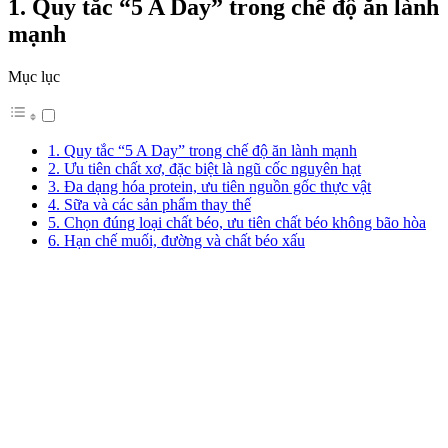
1. Quy tắc “5 A Day” trong chế độ ăn lành
mạnh
Mục lục
1. Quy tắc “5 A Day” trong chế độ ăn lành mạnh
2. Ưu tiên chất xơ, đặc biệt là ngũ cốc nguyên hạt
3. Đa dạng hóa protein, ưu tiên nguồn gốc thực vật
4. Sữa và các sản phẩm thay thế
5. Chọn đúng loại chất béo, ưu tiên chất béo không bão hòa
6. Hạn chế muối, đường và chất béo xấu