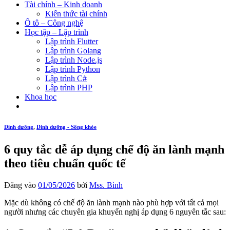
Tài chính – Kinh doanh
Kiến thức tài chính
Ô tô – Công nghệ
Học tập – Lập trình
Lập trình Flutter
Lập trình Golang
Lập trình Node.js
Lập trình Python
Lập trình C#
Lập trình PHP
Khoa học
Dinh dưỡng
,
Dinh dưỡng - Sống khỏe
6 quy tắc dễ áp dụng chế độ ăn lành mạnh
theo tiêu chuẩn quốc tế
Đăng vào
01/05/2026
bởi
Mss. Bình
Mặc dù không có chế độ ăn lành mạnh nào phù hợp với tất cả mọi
người nhưng các chuyên gia khuyến nghị áp dụng 6 nguyên tắc sau: