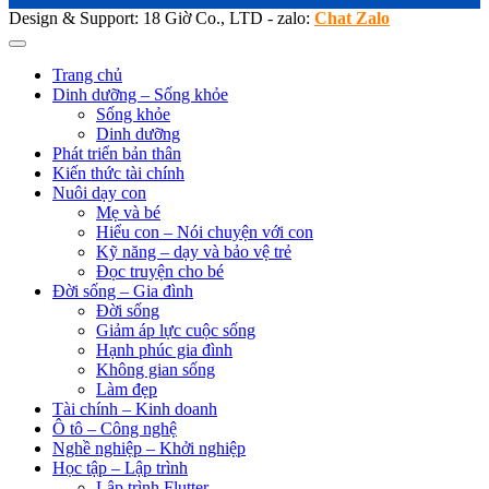
Design & Support: 18 Giờ Co., LTD - zalo:
Chat Zalo
Trang chủ
Dinh dưỡng – Sống khỏe
Sống khỏe
Dinh dưỡng
Phát triển bản thân
Kiến thức tài chính
Nuôi dạy con
Mẹ và bé
Hiểu con – Nói chuyện với con
Kỹ năng – dạy và bảo vệ trẻ
Đọc truyện cho bé
Đời sống – Gia đình
Đời sống
Giảm áp lực cuộc sống
Hạnh phúc gia đình
Không gian sống
Làm đẹp
Tài chính – Kinh doanh
Ô tô – Công nghệ
Nghề nghiệp – Khởi nghiệp
Học tập – Lập trình
Lập trình Flutter