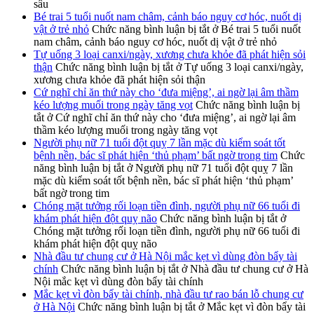
sâu
Bé trai 5 tuổi nuốt nam châm, cảnh báo nguy cơ hóc, nuốt dị
vật ở trẻ nhỏ
Chức năng bình luận bị tắt
ở Bé trai 5 tuổi nuốt
nam châm, cảnh báo nguy cơ hóc, nuốt dị vật ở trẻ nhỏ
Tự uống 3 loại canxi/ngày, xương chưa khỏe đã phát hiện sỏi
thận
Chức năng bình luận bị tắt
ở Tự uống 3 loại canxi/ngày,
xương chưa khỏe đã phát hiện sỏi thận
Cứ nghĩ chỉ ăn thứ này cho ‘đưa miệng’, ai ngờ lại âm thầm
kéo lượng muối trong ngày tăng vọt
Chức năng bình luận bị
tắt
ở Cứ nghĩ chỉ ăn thứ này cho ‘đưa miệng’, ai ngờ lại âm
thầm kéo lượng muối trong ngày tăng vọt
Người phụ nữ 71 tuổi đột quỵ 7 lần mặc dù kiểm soát tốt
bệnh nền, bác sĩ phát hiện ‘thủ phạm’ bất ngờ trong tim
Chức
năng bình luận bị tắt
ở Người phụ nữ 71 tuổi đột quỵ 7 lần
mặc dù kiểm soát tốt bệnh nền, bác sĩ phát hiện ‘thủ phạm’
bất ngờ trong tim
Chóng mặt tưởng rối loạn tiền đình, người phụ nữ 66 tuổi đi
khám phát hiện đột quỵ não
Chức năng bình luận bị tắt
ở
Chóng mặt tưởng rối loạn tiền đình, người phụ nữ 66 tuổi đi
khám phát hiện đột quỵ não
Nhà đầu tư chung cư ở Hà Nội mắc kẹt vì dùng đòn bẩy tài
chính
Chức năng bình luận bị tắt
ở Nhà đầu tư chung cư ở Hà
Nội mắc kẹt vì dùng đòn bẩy tài chính
Mắc kẹt vì đòn bẩy tài chính, nhà đầu tư rao bán lỗ chung cư
ở Hà Nội
Chức năng bình luận bị tắt
ở Mắc kẹt vì đòn bẩy tài