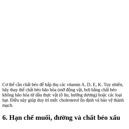
Cơ thể cần chất béo để hấp thụ các vitamin A, D, E, K. Tuy nhiên,
hãy thay thế chất béo bão hòa (mỡ động vật, bơ) bằng chất béo
không bão hòa từ dầu thực vật (ô liu, hướng dương) hoặc các loại
hạt. Điều này giúp duy trì mức cholesterol ổn định và bảo vệ thành
mạch.
6. Hạn chế muối, đường và chất béo xấu