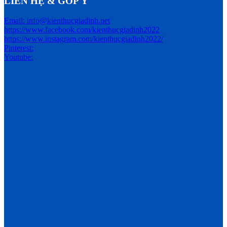
LIÊN HỆ & GÓP Ý
Email: info@kienthucgiadinh.net
https://www.facebook.com/kienthucgiadinh2022
https://www.instagram.com/kienthucgiadinh2022/
Pinterest:
Youtube: