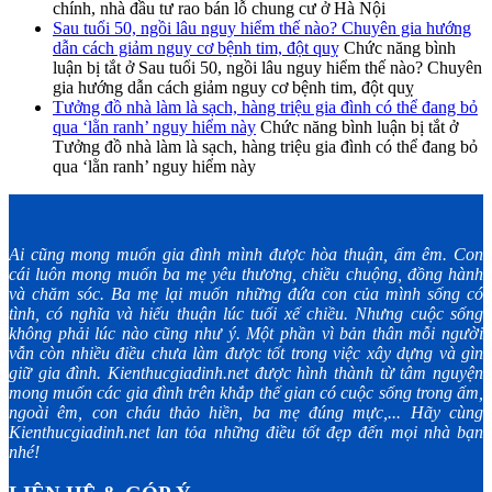
chính, nhà đầu tư rao bán lỗ chung cư ở Hà Nội
Sau tuổi 50, ngồi lâu nguy hiểm thế nào? Chuyên gia hướng
dẫn cách giảm nguy cơ bệnh tim, đột quỵ
Chức năng bình
luận bị tắt
ở Sau tuổi 50, ngồi lâu nguy hiểm thế nào? Chuyên
gia hướng dẫn cách giảm nguy cơ bệnh tim, đột quỵ
Tưởng đồ nhà làm là sạch, hàng triệu gia đình có thể đang bỏ
qua ‘lằn ranh’ nguy hiểm này
Chức năng bình luận bị tắt
ở
Tưởng đồ nhà làm là sạch, hàng triệu gia đình có thể đang bỏ
qua ‘lằn ranh’ nguy hiểm này
Ai cũng mong muốn gia đình mình được hòa thuận, ấm êm. Con
cái luôn mong muốn ba mẹ yêu thương, chiều chuộng, đồng hành
và chăm sóc. Ba mẹ lại muốn những đứa con của mình sống có
tình, có nghĩa và hiếu thuận lúc tuổi xế chiều. Nhưng cuộc sống
không phải lúc nào cũng như ý. Một phần vì bản thân mỗi người
vẫn còn nhiều điều chưa làm được tốt trong việc xây dựng và gìn
giữ gia đình. Kienthucgiadinh.net được hình thành từ tâm nguyện
mong muốn các gia đình trên khắp thế gian có cuộc sống trong ấm,
ngoài êm, con cháu thảo hiền, ba mẹ đúng mực,... Hãy cùng
Kienthucgiadinh.net lan tỏa những điều tốt đẹp đến mọi nhà bạn
nhé!