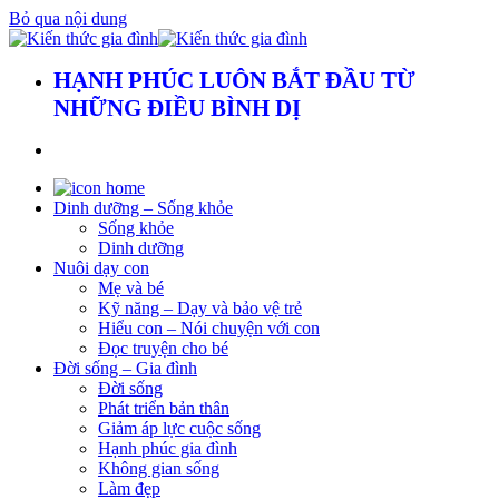
Bỏ qua nội dung
HẠNH PHÚC LUÔN BẮT ĐẦU TỪ
NHỮNG ĐIỀU BÌNH DỊ
Dinh dưỡng – Sống khỏe
Sống khỏe
Dinh dưỡng
Nuôi dạy con
Mẹ và bé
Kỹ năng – Dạy và bảo vệ trẻ
Hiểu con – Nói chuyện với con
Đọc truyện cho bé
Đời sống – Gia đình
Đời sống
Phát triển bản thân
Giảm áp lực cuộc sống
Hạnh phúc gia đình
Không gian sống
Làm đẹp