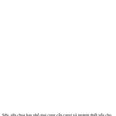
Sữa, sữa chua hay phô mai cung cấp canxi và protein thiết yếu cho