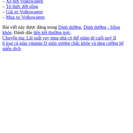
–
Xe hơi Volkswagen
–
Tri thức đời sống
–
Giá xe Volkswagen
–
Mua xe Volkswagen
Bài viết này được đăng trong
Dinh dưỡng
,
Dinh dưỡng - Sống
khỏe
. Đánh dấu
liên kết thường trực
.
Chuyên gia: Lãi suất vay mua nhà có thể giảm từ cuối quý II
6 loại cá giàu vitamin D giúp xương chắc khỏe và tăng cường hệ
miễn dịch