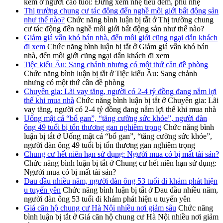
kém ở người cao tuổi: Đừng xem nhẹ tiểu đêm, phù nhẹ
Thị trường chung cư tác động đến nghề môi giới bất động sản
như thế nào?
Chức năng bình luận bị tắt
ở Thị trường chung
cư tác động đến nghề môi giới bất động sản như thế nào?
Giảm giá vẫn khó bán nhà, đến môi giới cũng ngại dẫn khách
đi xem
Chức năng bình luận bị tắt
ở Giảm giá vẫn khó bán
nhà, đến môi giới cũng ngại dẫn khách đi xem
Tiệc kiểu Âu: Sang chảnh nhưng có một thứ cần đề phòng
Chức năng bình luận bị tắt
ở Tiệc kiểu Âu: Sang chảnh
nhưng có một thứ cần đề phòng
Chuyên gia: Lãi vay tăng, người có 2-4 tỷ đồng đang nắm lợi
thế khi mua nhà
Chức năng bình luận bị tắt
ở Chuyên gia: Lãi
vay tăng, người có 2-4 tỷ đồng đang nắm lợi thế khi mua nhà
Uống mật cá “bổ gan”, “tăng cường sức khỏe”, người đàn
ông 49 tuổi bị tổn thương gan nghiêm trọng
Chức năng bình
luận bị tắt
ở Uống mật cá “bổ gan”, “tăng cường sức khỏe”,
người đàn ông 49 tuổi bị tổn thương gan nghiêm trọng
Chung cư hết niên hạn sử dụng: Người mua có bị mất tài sản?
Chức năng bình luận bị tắt
ở Chung cư hết niên hạn sử dụng:
Người mua có bị mất tài sản?
Đau đầu nhiều năm, người đàn ông 53 tuổi đi khám phát hiện
u tuyến yên
Chức năng bình luận bị tắt
ở Đau đầu nhiều năm,
người đàn ông 53 tuổi đi khám phát hiện u tuyến yên
Giá căn hộ chung cư Hà Nội nhiều nơi giảm sâu
Chức năng
bình luận bị tắt
ở Giá căn hộ chung cư Hà Nội nhiều nơi giảm