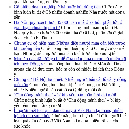
qua ‘lằn ranh’ nguy hiểm này
Cổ phiếu doanh nghiệp Nhà nước hút dòng tiền
Chức năng
bình luận bị tắt
ở Cổ phiếu doanh nghiệp Nhà nước hút dòng
tiền
Hà Nội quy hoạch hơn 35.000 căn nhà ở xã hội, phần lớn ở
giai đoạn chuẩn bị đầu tư
Chức năng bình luận bị tắt
ở Hà
Nội quy hoạch hơn 35.000 căn nhà ở xã hội, phần lớn ở giai
đoạn chuẩn bị đầu tư
Chung cư có niên hạn: Những điều người mua cần biết trước
khi xuống tiền
Chức năng bình luận bị tắt
ở Chung cư có niên
hạn: Những điều người mua cần biết trước khi xuống tiền
Món ăn dân dã tưởng chỉ để đưa cơm, hóa ra còn có nhiều lợi
ích theo Đông y
Chức năng bình luận bị tắt
ở Món ăn dân dã
tưởng chỉ để đưa cơm, hóa ra còn có nhiều lợi ích theo Đông
y
Chung cư Hà Nội hạ nhiệt: Nhiều người bán cắt lỗ cả tỷ đồng
mỗi căn
Chức năng bình luận bị tắt
ở Chung cư Hà Nội hạ
nhiệt: Nhiều người bán cắt lỗ cả tỷ đồng mỗi căn
‘Chủ động tránh thai’ – bí kíp yêu bản thân thời đại mới!
Chức năng bình luận bị tắt
ở ‘Chủ động tránh thai’ – bí kíp
yêu bản thân thời đại mới!
Ít người biết loại quả dân dã này ở Việt Nam lại mang nhiều
lợi ích cho sức khỏe
Chức năng bình luận bị tắt
ở Ít người biết
loại quả dân dã này ở Việt Nam lại mang nhiều lợi ích cho
sức khỏe