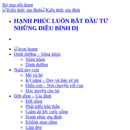
Bỏ qua nội dung
HẠNH PHÚC LUÔN BẮT ĐẦU TỪ
NHỮNG ĐIỀU BÌNH DỊ
Dinh dưỡng – Sống khỏe
Sống khỏe
Dinh dưỡng
Nuôi dạy con
Mẹ và bé
Kỹ năng – Dạy và bảo vệ trẻ
Hiểu con – Nói chuyện với con
Đọc truyện cho bé
Đời sống – Gia đình
Đời sống
Phát triển bản thân
Giảm áp lực cuộc sống
Hạnh phúc gia đình
Không gian sống
Làm đẹp