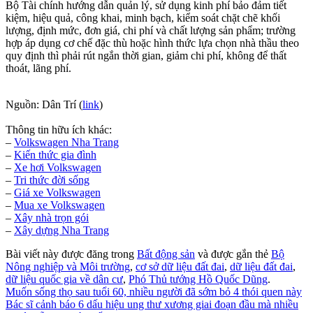
Bộ Tài chính hướng dẫn quản lý, sử dụng kinh phí bảo đảm tiết
kiệm, hiệu quả, công khai, minh bạch, kiểm soát chặt chẽ khối
lượng, định mức, đơn giá, chi phí và chất lượng sản phẩm; trường
hợp áp dụng cơ chế đặc thù hoặc hình thức lựa chọn nhà thầu theo
quy định thì phải rút ngắn thời gian, giảm chi phí, không để thất
thoát, lãng phí.
Nguồn: Dân Trí (
link
)
Thông tin hữu ích khác:
–
Volkswagen Nha Trang
–
Kiến thức gia đình
–
Xe hơi Volkswagen
–
Tri thức đời sống
–
Giá xe Volkswagen
–
Mua xe Volkswagen
–
Xây nhà trọn gói
–
Xây dựng Nha Trang
Bài viết này được đăng trong
Bất động sản
và được gắn thẻ
Bộ
Nông nghiệp và Môi trường
,
cơ sở dữ liệu đất đai
,
dữ liệu đất đai
,
dữ liệu quốc gia về dân cư
,
Phó Thủ tướng Hồ Quốc Dũng
.
Muốn sống thọ sau tuổi 60, nhiều người đã sớm bỏ 4 thói quen này
Bác sĩ cảnh báo 6 dấu hiệu ung thư xương giai đoạn đầu mà nhiều