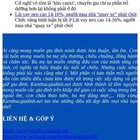
Cứ nghĩ vỏ tôm là ‘kho canxi’, chuyên gia chỉ ra phần bổ
dưỡng hơn lại không phải ở đó
Lãi vay neo cao 14-16%, người mua nhà “quay xe” phút chót
Chức năng bình luận bị tắt
ở Lãi vay neo cao 14-16%, người
mua nhà “quay xe” phút chót
Ai cũng mong muốn gia đình mình được hòa thuận, ấm êm. Con
cái luôn mong muốn ba mẹ yêu thương, chiều chuộng, đồng hành
và chăm sóc. Ba mẹ lại muốn những đứa con của mình sống có
tình, có nghĩa và hiếu thuận lúc tuổi xế chiều. Nhưng cuộc sống
không phải lúc nào cũng như ý. Một phần vì bản thân mỗi người
vẫn còn nhiều điều chưa làm được tốt trong việc xây dựng và gìn
giữ gia đình. Kienthucgiadinh.net được hình thành từ tâm nguyện
mong muốn các gia đình trên khắp thế gian có cuộc sống trong ấm,
ngoài êm, con cháu thảo hiền, ba mẹ đúng mực,... Hãy cùng
Kienthucgiadinh.net lan tỏa những điều tốt đẹp đến mọi nhà bạn
nhé!
LIÊN HỆ & GÓP Ý
Email: info@kienthucgiadinh.net
https://www.facebook.com/kienthucgiadinh2022