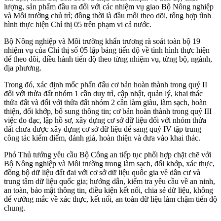
lượng, sản phẩm đầu ra đối với các nhiệm vụ giao Bộ Nông nghiệp
và Môi trường chủ trì; đồng thời là đầu mối theo dõi, tổng hợp tình
hình thực hiện Chỉ thị 05 trên phạm vi cả nước.
Bộ Nông nghiệp và Môi trường khẩn trương rà soát toàn bộ 19
nhiệm vụ của Chỉ thị số 05 lập bảng tiến độ về tình hình thực hiện
để theo dõi, điều hành tiến độ theo từng nhiệm vụ, từng bộ, ngành,
địa phương.
Trong đó, xác định mốc phấn đấu cơ bản hoàn thành trong quý II
đối với thửa đất nhóm 1 cần duy trì, cập nhật, quản lý, khai thác
thửa đất và đối với thửa đất nhóm 2 cần làm giàu, làm sạch, hoàn
thiện, đối khớp, bổ sung thông tin; cơ bản hoàn thành trong quý III
việc đo đạc, lập hồ sơ, xây dựng cơ sở dữ liệu đối với nhóm thửa
đất chưa được xây dựng cơ sở dữ liệu để sang quý IV tập trung
công tác kiểm điểm, đánh giá, hoàn thiện và đưa vào khai thác.
Phó Thủ tướng yêu cầu Bộ Công an tiếp tục phối hợp chặt chẽ với
Bộ Nông nghiệp và Môi trường trong làm sạch, đối khớp, xác thực,
đồng bộ dữ liệu đất đai với cơ sở dữ liệu quốc gia về dân cư và
trung tâm dữ liệu quốc gia; hướng dẫn, kiểm tra yêu cầu về an ninh,
an toàn, bảo mật thông tin, điều kiện kết nối, chia sẻ dữ liệu, không
để vướng mắc về xác thực, kết nối, an toàn dữ liệu làm chậm tiến độ
chung.