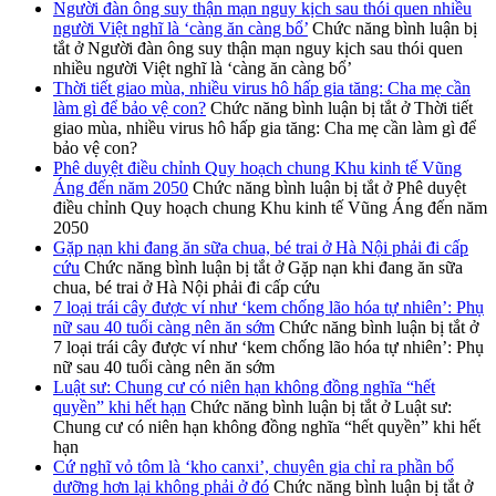
Người đàn ông suy thận mạn nguy kịch sau thói quen nhiều
người Việt nghĩ là ‘càng ăn càng bổ’
Chức năng bình luận bị
tắt
ở Người đàn ông suy thận mạn nguy kịch sau thói quen
nhiều người Việt nghĩ là ‘càng ăn càng bổ’
Thời tiết giao mùa, nhiều virus hô hấp gia tăng: Cha mẹ cần
làm gì để bảo vệ con?
Chức năng bình luận bị tắt
ở Thời tiết
giao mùa, nhiều virus hô hấp gia tăng: Cha mẹ cần làm gì để
bảo vệ con?
Phê duyệt điều chỉnh Quy hoạch chung Khu kinh tế Vũng
Áng đến năm 2050
Chức năng bình luận bị tắt
ở Phê duyệt
điều chỉnh Quy hoạch chung Khu kinh tế Vũng Áng đến năm
2050
Gặp nạn khi đang ăn sữa chua, bé trai ở Hà Nội phải đi cấp
cứu
Chức năng bình luận bị tắt
ở Gặp nạn khi đang ăn sữa
chua, bé trai ở Hà Nội phải đi cấp cứu
7 loại trái cây được ví như ‘kem chống lão hóa tự nhiên’: Phụ
nữ sau 40 tuổi càng nên ăn sớm
Chức năng bình luận bị tắt
ở
7 loại trái cây được ví như ‘kem chống lão hóa tự nhiên’: Phụ
nữ sau 40 tuổi càng nên ăn sớm
Luật sư: Chung cư có niên hạn không đồng nghĩa “hết
quyền” khi hết hạn
Chức năng bình luận bị tắt
ở Luật sư:
Chung cư có niên hạn không đồng nghĩa “hết quyền” khi hết
hạn
Cứ nghĩ vỏ tôm là ‘kho canxi’, chuyên gia chỉ ra phần bổ
dưỡng hơn lại không phải ở đó
Chức năng bình luận bị tắt
ở