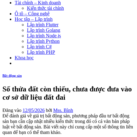
Tài chính – Kinh doanh
Kiến thức tài chính
Ô tô – Công nghệ
Học tập – Lập trình
Lập trình Flutter
Lập trình Golang
Lập trình Node.js
Lập trình Python
Lập trình C#
Lập trình PHP
Khoa học
Bất động sản
Số thửa đất còn thiếu, chưa được đưa vào
cơ sở dữ liệu đất đai
Đăng vào
12/05/2026
bởi
Mss. Bình
Để đánh giá về giá trị bất động sản, phương pháp đầu tư bất động
sản bạn cần cập nhật nhiều kiến thức trong đó có cả văn bản pháp
luật về bất động sản. Bài viết này chỉ cung cấp một số thông tin liên
quan để bạn có thể tham khảo.