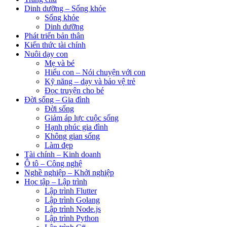
Dinh dưỡng – Sống khỏe
Sống khỏe
Dinh dưỡng
Phát triển bản thân
Kiến thức tài chính
Nuôi dạy con
Mẹ và bé
Hiểu con – Nói chuyện với con
Kỹ năng – dạy và bảo vệ trẻ
Đọc truyện cho bé
Đời sống – Gia đình
Đời sống
Giảm áp lực cuộc sống
Hạnh phúc gia đình
Không gian sống
Làm đẹp
Tài chính – Kinh doanh
Ô tô – Công nghệ
Nghề nghiệp – Khởi nghiệp
Học tập – Lập trình
Lập trình Flutter
Lập trình Golang
Lập trình Node.js
Lập trình Python