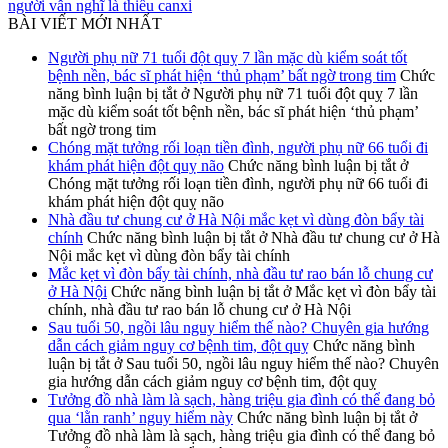
người vẫn nghĩ là thiếu canxi
BÀI VIẾT MỚI NHẤT
Người phụ nữ 71 tuổi đột quỵ 7 lần mặc dù kiểm soát tốt
bệnh nền, bác sĩ phát hiện ‘thủ phạm’ bất ngờ trong tim
Chức
năng bình luận bị tắt
ở Người phụ nữ 71 tuổi đột quỵ 7 lần
mặc dù kiểm soát tốt bệnh nền, bác sĩ phát hiện ‘thủ phạm’
bất ngờ trong tim
Chóng mặt tưởng rối loạn tiền đình, người phụ nữ 66 tuổi đi
khám phát hiện đột quỵ não
Chức năng bình luận bị tắt
ở
Chóng mặt tưởng rối loạn tiền đình, người phụ nữ 66 tuổi đi
khám phát hiện đột quỵ não
Nhà đầu tư chung cư ở Hà Nội mắc kẹt vì dùng đòn bẩy tài
chính
Chức năng bình luận bị tắt
ở Nhà đầu tư chung cư ở Hà
Nội mắc kẹt vì dùng đòn bẩy tài chính
Mắc kẹt vì đòn bẩy tài chính, nhà đầu tư rao bán lỗ chung cư
ở Hà Nội
Chức năng bình luận bị tắt
ở Mắc kẹt vì đòn bẩy tài
chính, nhà đầu tư rao bán lỗ chung cư ở Hà Nội
Sau tuổi 50, ngồi lâu nguy hiểm thế nào? Chuyên gia hướng
dẫn cách giảm nguy cơ bệnh tim, đột quỵ
Chức năng bình
luận bị tắt
ở Sau tuổi 50, ngồi lâu nguy hiểm thế nào? Chuyên
gia hướng dẫn cách giảm nguy cơ bệnh tim, đột quỵ
Tưởng đồ nhà làm là sạch, hàng triệu gia đình có thể đang bỏ
qua ‘lằn ranh’ nguy hiểm này
Chức năng bình luận bị tắt
ở
Tưởng đồ nhà làm là sạch, hàng triệu gia đình có thể đang bỏ