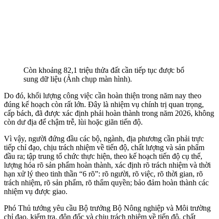
Còn khoảng 82,1 triệu thửa đất cần tiếp tục được bổ
sung dữ liệu (Ảnh chụp màn hình).
Do đó, khối lượng công việc cần hoàn thiện trong năm nay theo
đúng kế hoạch còn rất lớn. Đây là nhiệm vụ chính trị quan trọng,
cấp bách, đã được xác định phải hoàn thành trong năm 2026, không
còn dư địa để chậm trễ, lùi hoặc giãn tiến độ.
Vì vậy, người đứng đầu các bộ, ngành, địa phương cần phải trực
tiếp chỉ đạo, chịu trách nhiệm về tiến độ, chất lượng và sản phẩm
đầu ra; tập trung tổ chức thực hiện, theo kế hoạch tiến độ cụ thể,
lượng hóa rõ sản phẩm hoàn thành, xác định rõ trách nhiệm và thời
hạn xử lý theo tinh thần “6 rõ”: rõ người, rõ việc, rõ thời gian, rõ
trách nhiệm, rõ sản phẩm, rõ thẩm quyền; bảo đảm hoàn thành các
nhiệm vụ được giao.
Phó Thủ tướng yêu cầu Bộ trưởng Bộ Nông nghiệp và Môi trường
chỉ đạo, kiểm tra, đôn đốc và chịu trách nhiệm về tiến độ, chất