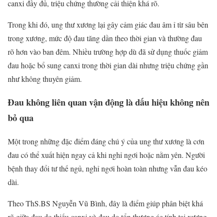
canxi đầy đủ, triệu chứng thường cải thiện khá rõ.
Trong khi đó, ung thư xương lại gây cảm giác đau âm ỉ từ sâu bên
trong xương, mức độ đau tăng dần theo thời gian và thường đau
rõ hơn vào ban đêm. Nhiều trường hợp dù đã sử dụng thuốc giảm
đau hoặc bổ sung canxi trong thời gian dài nhưng triệu chứng gần
như không thuyên giảm.
Đau không liên quan vận động là dấu hiệu không nên
bỏ qua
Một trong những đặc điểm đáng chú ý của ung thư xương là cơn
đau có thể xuất hiện ngay cả khi nghỉ ngơi hoặc nằm yên. Người
bệnh thay đổi tư thế ngủ, nghỉ ngơi hoàn toàn nhưng vẫn đau kéo
dài.
Theo ThS.BS Nguyễn Vũ Bình, đây là điểm giúp phân biệt khá
rõ giữa đau do thiếu canxi và đau do tổn thương ác tính tại xương.