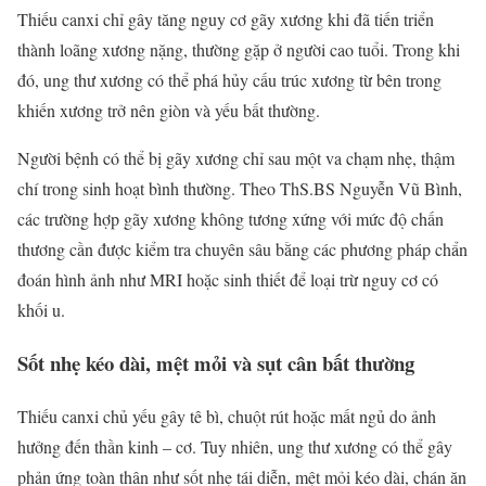
Thiếu canxi chỉ gây tăng nguy cơ gãy xương khi đã tiến triển
thành loãng xương nặng, thường gặp ở người cao tuổi. Trong khi
đó, ung thư xương có thể phá hủy cấu trúc xương từ bên trong
khiến xương trở nên giòn và yếu bất thường.
Người bệnh có thể bị gãy xương chỉ sau một va chạm nhẹ, thậm
chí trong sinh hoạt bình thường. Theo ThS.BS Nguyễn Vũ Bình,
các trường hợp gãy xương không tương xứng với mức độ chấn
thương cần được kiểm tra chuyên sâu bằng các phương pháp chẩn
đoán hình ảnh như MRI hoặc sinh thiết để loại trừ nguy cơ có
khối u.
Sốt nhẹ kéo dài, mệt mỏi và sụt cân bất thường
Thiếu canxi chủ yếu gây tê bì, chuột rút hoặc mất ngủ do ảnh
hưởng đến thần kinh – cơ. Tuy nhiên, ung thư xương có thể gây
phản ứng toàn thân như sốt nhẹ tái diễn, mệt mỏi kéo dài, chán ăn