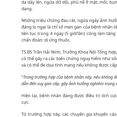
da dày lên, ngứa dữ dội, phù nề ở mặt, môi, b
dạng.
Những triệu chứng đau rát, ngứa ngáy ảnh hưởn
đáng lo ngại là chỉ số men gan của bệnh nhân t
liên tục trong 4 ngày (5 giờ/lần) cũng làm tă
chẩn đoán: dị ứng thuốc.
TS.BS Trần Hải Ninh, Trưởng Khoa Nội Tổng hợp,
có thể gây ra các biến chứng nguy hiểm như số
và có thể đe dọa tính mạng nếu không được cấp 
“
Trong trường hợp của bệnh nhân này, nếu không điều
dẫn đến suy gan cấp, gây ảnh hưởng nghiêm trọng đ
Hiện tại, bệnh nhân đang được điều trị tích cự
cực.
Từ trường hợp này, các chuyên gia khuyến cáo