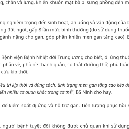
ụng, chân và lưng, khiến khuôn mặt bà bị sưng phồng đến 
g nghiêm trọng đến sinh hoạt, ăn uống và vận động của b
ăng đột ngột, gấp 8 lần mức bình thường (do sử dụng thuố
ng gánh nặng cho gan, góp phần khiến men gan tăng cao). 
 Bệnh viện Bệnh Nhiệt đới Trung ương cho biết, dị ứng th
c phản vệ, phù nề thanh quản, co thắt đường thở, phù toà
cứu kịp thời.
 trị kịp thời và đúng cách, tình trạng men gan tăng cao kéo dà
ến nhiều cơ quan khác trong cơ thể
“, BS Ninh cho hay.
c để kiểm soát dị ứng và hỗ trợ gan. Tiên lượng phục hồi 
, người bệnh tuyệt đối không được chủ quan khi sử dụng