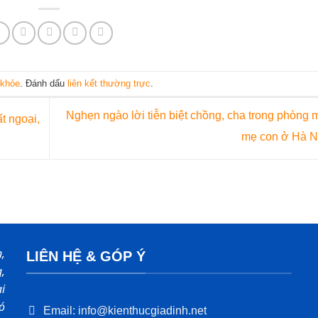
 khỏe
. Đánh dấu
liên kết thường trực
.
Nghẹn ngào lời tiễn biệt chồng, cha trong phòng 
t ngoại,
mẹ con ở Hà 
,
LIÊN HỆ & GÓP Ý
,
i
ó
Email: info@kienthucgiadinh.net