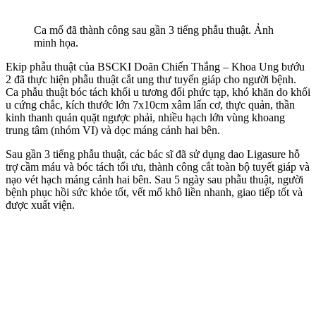
Ca mổ đã thành công sau gần 3 tiếng phẫu thuật. Ảnh
minh họa.
Ekip phẫu thuật của BSCKI Doãn Chiến Thắng – Khoa Ung bướu
2 đã thực hiện phẫu thuật cắt ung thư tuyến giáp cho người bệnh.
Ca phẫu thuật bóc tách khối u tương đối phức tạp, khó khăn do khối
u cứng chắc, kích thước lớn 7x10cm xâm lấn cơ, thực quản, thần
kinh thanh quản quặt ngược phải, nhiều hạch lớn vùng khoang
trung tâm (nhóm VI) và dọc máng cảnh hai bên.
Sau gần 3 tiếng phẫu thuật, các bác sĩ đã sử dụng dao Ligasure hỗ
trợ cầm máu và bóc tách tối ưu, thành công cắt toàn bộ tuyết giáp và
nạo vét hạch máng cảnh hai bên. Sau 5 ngày sau phẫu thuật, người
bệnh phục hồi sức khỏe tốt, vết mổ khô liền nhanh, giao tiếp tốt và
được xuất viện.