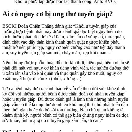
Khối u phức tạp được bóc tác thành công. Ảnh: BVCC
Ai có nguy cơ bị ung thư tuyến giáp?
BSCKI Doãn Chiến Thắng đánh giá: “Khối u tuyến giáp của
trường hợp bệnh nhân này được đánh giá đặc biệt nguy hiểm do
kích thước phát triển lớn 7x10cm, xâm lấn cơ vùng cổ, thực quản,
dính chặt vào dây thần kinh thanh quản quặt ngược khiến phẫu
thuật trở nên phức tạp, nguy cơ biến chứng cao như liệt dây thanh
âm, suy tuyến cận giáp sau mổ, chảy máu, xẹp khí quản…
Nếu không được phẫu thuật điều trị kịp thời, hiệu quả, bệnh nhân sẽ
phải đối mặt với nguy cơ khàn tiếng vĩnh viễn, tắc nghẽn đường thở,
u xâm lấn sâu vào khí quản và thực quản gây khó nuốt, nguy cơ
xuất huyết hoặc di căn xa (phổi, xương…)
Từ ca bệnh này đưa ra cảnh báo về vấn đề theo dõi sức khỏe định
kỳ đối với những người bệnh được chẩn đoán có nhân tuyến giáp
hoặc u tuyến giáp. Dù được đánh giá là lành tính nhưng nhân tuyến
giáp vẫn có thể là ung thư do nhiều khối ung thư nhỏ phát triển dần
theo thời gian hoặc do bỏ sót tổn thương. Nếu chủ quan không tái
khám định kỳ, người bệnh có thể gặp biến chứng nguy hiểm đe dọa
sức khỏe, tính mạng do u tuyến giáp xâm lấn, di căn.”