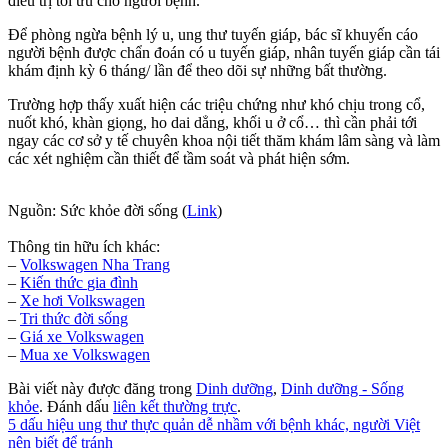
điều trị tối ưu cho người bệnh.
Để phòng ngừa bệnh lý u, ung thư tuyến giáp, bác sĩ khuyến cáo
người bệnh được chẩn đoán có u tuyến giáp, nhân tuyến giáp cần tái
khám định kỳ 6 tháng/ lần để theo dõi sự những bất thường.
Trường hợp thấy xuất hiện các triệu chứng như khó chịu trong cổ,
nuốt khó, khàn giọng, ho dai dẳng, khối u ở cổ… thì cần phải tới
ngay các cơ sở y tế chuyên khoa nội tiết thăm khám lâm sàng và làm
các xét nghiệm cần thiết để tầm soát và phát hiện sớm.
Nguồn: Sức khỏe đời sống (
Link
)
Thông tin hữu ích khác:
–
Volkswagen Nha Trang
–
Kiến thức
gia đình
–
Xe hơi Volkswagen
–
Tri thức đời sống
–
Giá xe Volkswagen
–
Mua xe Volkswagen
Bài viết này được đăng trong
Dinh dưỡng
,
Dinh dưỡng - Sống
khỏe
. Đánh dấu
liên kết thường trực
.
5 dấu hiệu ung thư thực quản dễ nhầm với bệnh khác, người Việt
nên biết để tránh