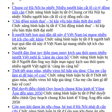
y
Chung cư Hà Nội hạ nhiệt: Nhiều người bán cắt lỗ cả tỷ đồng
mỗi căn
Chức năng bình luận bị tắt
ở Chung cư Hà Nội hạ
nhiệt: Nhiều người bán cắt lỗ cả tỷ đồng mỗi căn
‘Chủ động tránh thai’ – bí kíp yêu bản thân thời đại mới!
Chức năng bình luận bị tắt
ở ‘Chủ động tránh thai’ – bí kíp
yêu bản thân thời đại mới!
Ít người biết loại quả dân dã này ở Việt Nam lại mang nhiều
lợi ích cho sức khỏe
Chức năng bình luận bị tắt
ở Ít người biết
loại quả dân dã này ở Việt Nam lại mang nhiều lợi ích cho
sức khỏe
Người đàn ông suy thận mạn nguy kịch sau thói quen nhiều
người Việt nghĩ là ‘càng ăn càng bổ’
Chức năng bình luận bị
tắt
ở Người đàn ông suy thận mạn nguy kịch sau thói quen
nhiều người Việt nghĩ là ‘càng ăn càng bổ’
Thời tiết giao mùa, nhiều virus hô hấp gia tăng: Cha mẹ cần
làm gì để bảo vệ con?
Chức năng bình luận bị tắt
ở Thời tiết
giao mùa, nhiều virus hô hấp gia tăng: Cha mẹ cần làm gì để
bảo vệ con?
Phê duyệt điều chỉnh Quy hoạch chung Khu kinh tế Vũng
Áng đến năm 2050
Chức năng bình luận bị tắt
ở Phê duyệt
điều chỉnh Quy hoạch chung Khu kinh tế Vũng Áng đến năm
2050
Gặp nạn khi đang ăn sữa chua, bé trai ở Hà Nội phải đi cấp
cứu
Chức năng bình luận bị tắt
ở Gặp nạn khi đang ăn sữa