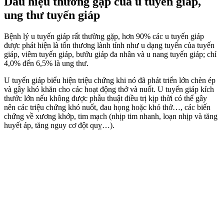
Dấu hiệu thường gặp của u tuyến giáp,
ung thư tuyến giáp
Bệnh lý u tuyến giáp rất thường gặp, hơn 90% các u tuyến giáp
được phát hiện là tổn thương lành tính như u dạng tuyến của tuyến
giáp, viêm tuyến giáp, bướu giáp đa nhân và u nang tuyến giáp; chỉ
4,0% đến 6,5% là ung thư.
U tuyến giáp biểu hiện triệu chứng khi nó đã phát triển lớn chèn ép
và gây khó khăn cho các hoạt động thở và nuốt. U tuyến giáp kích
thước lớn nếu không được phẫu thuật điều trị kịp thời có thể gây
nên các triệu chứng khó nuốt, đau họng hoặc khó thở…, các biến
chứng về xương khớp, tim mạch (nhịp tim nhanh, loạn nhịp và tăng
huyết áp, tăng nguy cơ đột quỵ…).