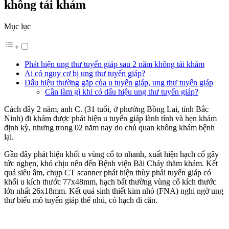
không tái khám
Mục lục
Phát hiện ung thư tuyến giáp sau 2 năm không tái khám
Ai có nguy cơ bị ung thư tuyến giáp?
Dấu hiệu thường gặp của u tuyến giáp, ung thư tuyến giáp
Cần làm gì khi có dấu hiệu ung thư tuyến giáp?
Cách đây 2 năm, anh C. (31 tuổi, ở phường Bồng Lai, tỉnh Bắc
Ninh) đi khám được phát hiện u tuyến giáp lành tính và hẹn khám
định kỳ, nhưng trong 02 năm nay do chủ quan không khám bệnh
lại.
Gần đây phát hiện khối u vùng cổ to nhanh, xuất hiện hạch cổ gây
tức nghẹn, khó chịu nên đến Bệnh viện Bãi Cháy thăm khám. Kết
quả siêu âm, chụp CT scanner phát hiện thùy phải tuyến giáp có
khối u kích thước 77x48mm, hạch bất thường vùng cổ kích thước
lớn nhất 26x18mm. Kết quả sinh thiết kim nhỏ (FNA) nghi ngờ ung
thư biểu mô tuyến giáp thể nhú, có hạch di căn.