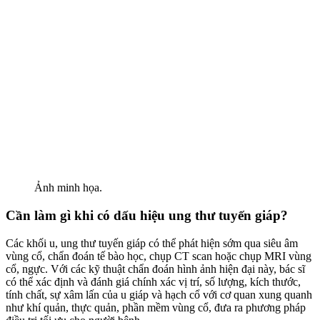
Ảnh minh họa.
Cần làm gì khi có dấu hiệu ung thư tuyến giáp?
Các khối u, ung thư tuyến giáp có thể phát hiện sớm qua siêu âm
vùng cổ, chẩn đoán tế bào học, chụp CT scan hoặc chụp MRI vùng
cổ, ngực. Với các kỹ thuật chẩn đoán hình ảnh hiện đại này, bác sĩ
có thể xác định và đánh giá chính xác vị trí, số lượng, kích thước,
tính chất, sự xâm lấn của u giáp và hạch cổ với cơ quan xung quanh
như khí quản, thực quản, phần mềm vùng cổ, đưa ra phương pháp