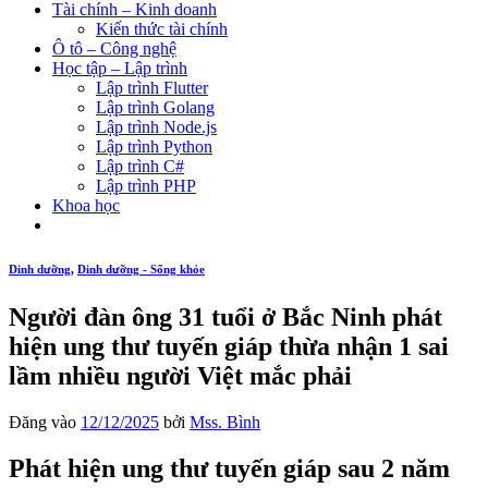
Tài chính – Kinh doanh
Kiến thức tài chính
Ô tô – Công nghệ
Học tập – Lập trình
Lập trình Flutter
Lập trình Golang
Lập trình Node.js
Lập trình Python
Lập trình C#
Lập trình PHP
Khoa học
Dinh dưỡng
,
Dinh dưỡng - Sống khỏe
Người đàn ông 31 tuổi ở Bắc Ninh phát
hiện ung thư tuyến giáp thừa nhận 1 sai
lầm nhiều người Việt mắc phải
Đăng vào
12/12/2025
bởi
Mss. Bình
Phát hiện ung thư tuyến giáp sau 2 năm