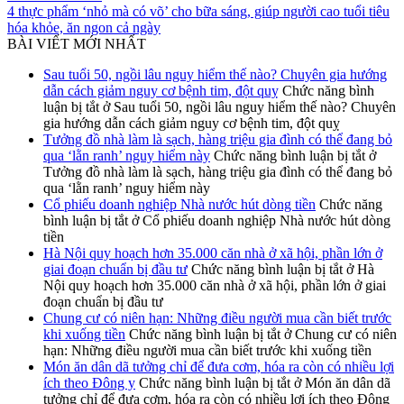
4 thực phẩm ‘nhỏ mà có võ’ cho bữa sáng, giúp người cao tuổi tiêu
hóa khỏe, ăn ngon cả ngày
BÀI VIẾT MỚI NHẤT
Sau tuổi 50, ngồi lâu nguy hiểm thế nào? Chuyên gia hướng
dẫn cách giảm nguy cơ bệnh tim, đột quỵ
Chức năng bình
luận bị tắt
ở Sau tuổi 50, ngồi lâu nguy hiểm thế nào? Chuyên
gia hướng dẫn cách giảm nguy cơ bệnh tim, đột quỵ
Tưởng đồ nhà làm là sạch, hàng triệu gia đình có thể đang bỏ
qua ‘lằn ranh’ nguy hiểm này
Chức năng bình luận bị tắt
ở
Tưởng đồ nhà làm là sạch, hàng triệu gia đình có thể đang bỏ
qua ‘lằn ranh’ nguy hiểm này
Cổ phiếu doanh nghiệp Nhà nước hút dòng tiền
Chức năng
bình luận bị tắt
ở Cổ phiếu doanh nghiệp Nhà nước hút dòng
tiền
Hà Nội quy hoạch hơn 35.000 căn nhà ở xã hội, phần lớn ở
giai đoạn chuẩn bị đầu tư
Chức năng bình luận bị tắt
ở Hà
Nội quy hoạch hơn 35.000 căn nhà ở xã hội, phần lớn ở giai
đoạn chuẩn bị đầu tư
Chung cư có niên hạn: Những điều người mua cần biết trước
khi xuống tiền
Chức năng bình luận bị tắt
ở Chung cư có niên
hạn: Những điều người mua cần biết trước khi xuống tiền
Món ăn dân dã tưởng chỉ để đưa cơm, hóa ra còn có nhiều lợi
ích theo Đông y
Chức năng bình luận bị tắt
ở Món ăn dân dã
tưởng chỉ để đưa cơm, hóa ra còn có nhiều lợi ích theo Đông