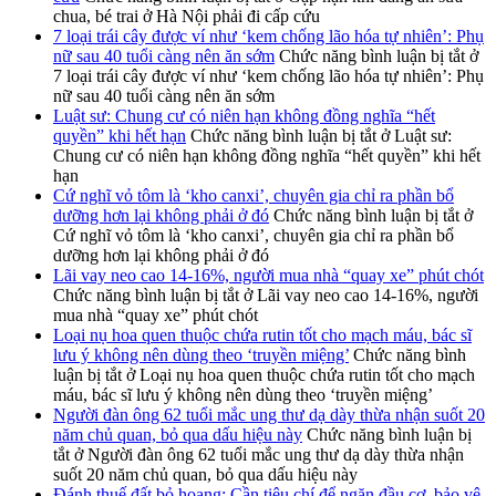
chua, bé trai ở Hà Nội phải đi cấp cứu
7 loại trái cây được ví như ‘kem chống lão hóa tự nhiên’: Phụ
nữ sau 40 tuổi càng nên ăn sớm
Chức năng bình luận bị tắt
ở
7 loại trái cây được ví như ‘kem chống lão hóa tự nhiên’: Phụ
nữ sau 40 tuổi càng nên ăn sớm
Luật sư: Chung cư có niên hạn không đồng nghĩa “hết
quyền” khi hết hạn
Chức năng bình luận bị tắt
ở Luật sư:
Chung cư có niên hạn không đồng nghĩa “hết quyền” khi hết
hạn
Cứ nghĩ vỏ tôm là ‘kho canxi’, chuyên gia chỉ ra phần bổ
dưỡng hơn lại không phải ở đó
Chức năng bình luận bị tắt
ở
Cứ nghĩ vỏ tôm là ‘kho canxi’, chuyên gia chỉ ra phần bổ
dưỡng hơn lại không phải ở đó
Lãi vay neo cao 14-16%, người mua nhà “quay xe” phút chót
Chức năng bình luận bị tắt
ở Lãi vay neo cao 14-16%, người
mua nhà “quay xe” phút chót
Loại nụ hoa quen thuộc chứa rutin tốt cho mạch máu, bác sĩ
lưu ý không nên dùng theo ‘truyền miệng’
Chức năng bình
luận bị tắt
ở Loại nụ hoa quen thuộc chứa rutin tốt cho mạch
máu, bác sĩ lưu ý không nên dùng theo ‘truyền miệng’
Người đàn ông 62 tuổi mắc ung thư dạ dày thừa nhận suốt 20
năm chủ quan, bỏ qua dấu hiệu này
Chức năng bình luận bị
tắt
ở Người đàn ông 62 tuổi mắc ung thư dạ dày thừa nhận
suốt 20 năm chủ quan, bỏ qua dấu hiệu này
Đánh thuế đất bỏ hoang: Cần tiêu chí để ngăn đầu cơ, bảo vệ