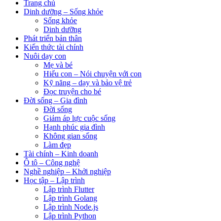
Trang chủ
Dinh dưỡng – Sống khỏe
Sống khỏe
Dinh dưỡng
Phát triển bản thân
Kiến thức tài chính
Nuôi dạy con
Mẹ và bé
Hiểu con – Nói chuyện với con
Kỹ năng – dạy và bảo vệ trẻ
Đọc truyện cho bé
Đời sống – Gia đình
Đời sống
Giảm áp lực cuộc sống
Hạnh phúc gia đình
Không gian sống
Làm đẹp
Tài chính – Kinh doanh
Ô tô – Công nghệ
Nghề nghiệp – Khởi nghiệp
Học tập – Lập trình
Lập trình Flutter
Lập trình Golang
Lập trình Node.js
Lập trình Python