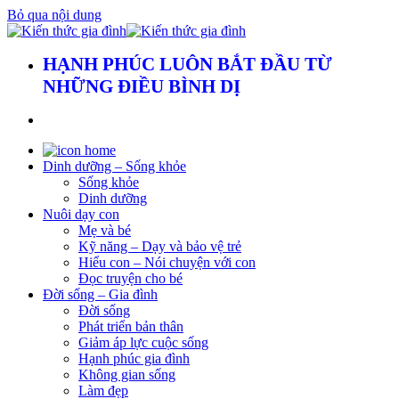
Bỏ qua nội dung
HẠNH PHÚC LUÔN BẮT ĐẦU TỪ
NHỮNG ĐIỀU BÌNH DỊ
Dinh dưỡng – Sống khỏe
Sống khỏe
Dinh dưỡng
Nuôi dạy con
Mẹ và bé
Kỹ năng – Dạy và bảo vệ trẻ
Hiểu con – Nói chuyện với con
Đọc truyện cho bé
Đời sống – Gia đình
Đời sống
Phát triển bản thân
Giảm áp lực cuộc sống
Hạnh phúc gia đình
Không gian sống
Làm đẹp