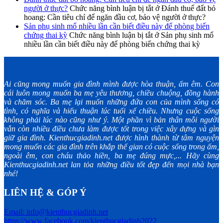
người ở thực?
Chức năng bình luận bị tắt
ở Đánh thuế đất bỏ
hoang: Cần tiêu chí để ngăn đầu cơ, bảo vệ người ở thực?
Sản phụ sinh mổ nhiều lần cần biết điều này để phòng biến
chứng thai kỳ
Chức năng bình luận bị tắt
ở Sản phụ sinh mổ
nhiều lần cần biết điều này để phòng biến chứng thai kỳ
Ai cũng mong muốn gia đình mình được hòa thuận, ấm êm. Con
cái luôn mong muốn ba mẹ yêu thương, chiều chuộng, đồng hành
và chăm sóc. Ba mẹ lại muốn những đứa con của mình sống có
tình, có nghĩa và hiếu thuận lúc tuổi xế chiều. Nhưng cuộc sống
không phải lúc nào cũng như ý. Một phần vì bản thân mỗi người
vẫn còn nhiều điều chưa làm được tốt trong việc xây dựng và gìn
giữ gia đình. Kienthucgiadinh.net được hình thành từ tâm nguyện
mong muốn các gia đình trên khắp thế gian có cuộc sống trong ấm,
ngoài êm, con cháu thảo hiền, ba mẹ đúng mực,... Hãy cùng
Kienthucgiadinh.net lan tỏa những điều tốt đẹp đến mọi nhà bạn
nhé!
LIÊN HỆ & GÓP Ý
Email: info@kienthucgiadinh.net
https://www.facebook.com/kienthucgiadinh2022