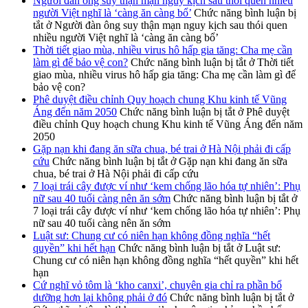
Người đàn ông suy thận mạn nguy kịch sau thói quen nhiều
người Việt nghĩ là ‘càng ăn càng bổ’
Chức năng bình luận bị
tắt
ở Người đàn ông suy thận mạn nguy kịch sau thói quen
nhiều người Việt nghĩ là ‘càng ăn càng bổ’
Thời tiết giao mùa, nhiều virus hô hấp gia tăng: Cha mẹ cần
làm gì để bảo vệ con?
Chức năng bình luận bị tắt
ở Thời tiết
giao mùa, nhiều virus hô hấp gia tăng: Cha mẹ cần làm gì để
bảo vệ con?
Phê duyệt điều chỉnh Quy hoạch chung Khu kinh tế Vũng
Áng đến năm 2050
Chức năng bình luận bị tắt
ở Phê duyệt
điều chỉnh Quy hoạch chung Khu kinh tế Vũng Áng đến năm
2050
Gặp nạn khi đang ăn sữa chua, bé trai ở Hà Nội phải đi cấp
cứu
Chức năng bình luận bị tắt
ở Gặp nạn khi đang ăn sữa
chua, bé trai ở Hà Nội phải đi cấp cứu
7 loại trái cây được ví như ‘kem chống lão hóa tự nhiên’: Phụ
nữ sau 40 tuổi càng nên ăn sớm
Chức năng bình luận bị tắt
ở
7 loại trái cây được ví như ‘kem chống lão hóa tự nhiên’: Phụ
nữ sau 40 tuổi càng nên ăn sớm
Luật sư: Chung cư có niên hạn không đồng nghĩa “hết
quyền” khi hết hạn
Chức năng bình luận bị tắt
ở Luật sư:
Chung cư có niên hạn không đồng nghĩa “hết quyền” khi hết
hạn
Cứ nghĩ vỏ tôm là ‘kho canxi’, chuyên gia chỉ ra phần bổ
dưỡng hơn lại không phải ở đó
Chức năng bình luận bị tắt
ở