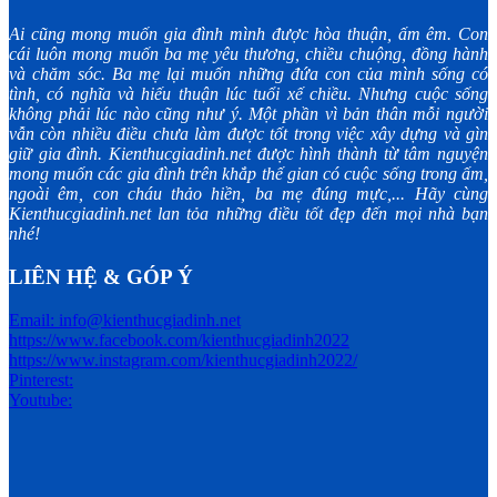
Ai cũng mong muốn gia đình mình được hòa thuận, ấm êm. Con
cái luôn mong muốn ba mẹ yêu thương, chiều chuộng, đồng hành
và chăm sóc. Ba mẹ lại muốn những đứa con của mình sống có
tình, có nghĩa và hiếu thuận lúc tuổi xế chiều. Nhưng cuộc sống
không phải lúc nào cũng như ý. Một phần vì bản thân mỗi người
vẫn còn nhiều điều chưa làm được tốt trong việc xây dựng và gìn
giữ gia đình. Kienthucgiadinh.net được hình thành từ tâm nguyện
mong muốn các gia đình trên khắp thế gian có cuộc sống trong ấm,
ngoài êm, con cháu thảo hiền, ba mẹ đúng mực,... Hãy cùng
Kienthucgiadinh.net lan tỏa những điều tốt đẹp đến mọi nhà bạn
nhé!
LIÊN HỆ & GÓP Ý
Email: info@kienthucgiadinh.net
https://www.facebook.com/kienthucgiadinh2022
https://www.instagram.com/kienthucgiadinh2022/
Pinterest:
Youtube: