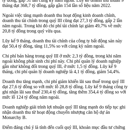
tỷ đồng, gấp 51 lần cùng kỳ năm ngoái. Lũy kế doanh thu thuần 9
tháng đạt 368,7 tỷ đồng, gấp gần 154 lần số liệu năm 2022.
Ngoài việc tăng mạnh doanh thu hoạt động kinh doanh chính,
doanh thu tài chính trong quý III cũng đạt 27,3 tỷ đồng, gấp 2 lần
năm ngoái. Trong khi đó chi phí tài chính lại giảm 49,7% về mức
20,8 tỷ đồng trong quý vừa qua.
Lũy kế 9 tháng, doanh thu tài chính của công ty bất động sản này
đạt 50,4 tỷ đồng, tăng 11,5% so với cùng kỳ năm ngoái.
Chi phí bán hàng trong quý III ở mức 2,3 tỷ đồng, trong khi năm
ngoái không phát sinh chi phí này. Chi phí quản lý doanh nghiệp
gần như không đổi trong quý III, ở mức 1,5 tỷ đồng. Lũy kế 9
tháng, chi phí quản lý doanh nghiệp là 4,1 tỷ đồng, giảm 54,4%.
Doanh thu tăng mạnh, chi phí giảm khiến lãi sau thuế trong quý III
đạt 27,6 tỷ đồng so với mức lỗ 28,8 tỷ đồng. Lũy kế 9 tháng công ty
ghi nhận lãi sau thuế 230,4 tỷ đồng, tăng thêm 354,4 tỷ đồng so với
mức lỗ 124 tỷ đồng năm ngoái.
Doanh nghiệp giải trình lợi nhuận quý III tăng mạnh do tiếp tục ghi
nhận doanh thu từ hoạt động chuyển nhượng căn hộ dự án
Monarchy B.
Điểm đáng chú ý là tính đến cuối quý III, khoản mục đầu tư chứng