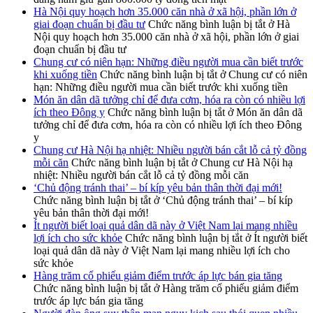
Hà Nội quy hoạch hơn 35.000 căn nhà ở xã hội, phần lớn ở
giai đoạn chuẩn bị đầu tư
Chức năng bình luận bị tắt
ở Hà
Nội quy hoạch hơn 35.000 căn nhà ở xã hội, phần lớn ở giai
đoạn chuẩn bị đầu tư
Chung cư có niên hạn: Những điều người mua cần biết trước
khi xuống tiền
Chức năng bình luận bị tắt
ở Chung cư có niên
hạn: Những điều người mua cần biết trước khi xuống tiền
Món ăn dân dã tưởng chỉ để đưa cơm, hóa ra còn có nhiều lợi
ích theo Đông y
Chức năng bình luận bị tắt
ở Món ăn dân dã
tưởng chỉ để đưa cơm, hóa ra còn có nhiều lợi ích theo Đông
y
Chung cư Hà Nội hạ nhiệt: Nhiều người bán cắt lỗ cả tỷ đồng
mỗi căn
Chức năng bình luận bị tắt
ở Chung cư Hà Nội hạ
nhiệt: Nhiều người bán cắt lỗ cả tỷ đồng mỗi căn
‘Chủ động tránh thai’ – bí kíp yêu bản thân thời đại mới!
Chức năng bình luận bị tắt
ở ‘Chủ động tránh thai’ – bí kíp
yêu bản thân thời đại mới!
Ít người biết loại quả dân dã này ở Việt Nam lại mang nhiều
lợi ích cho sức khỏe
Chức năng bình luận bị tắt
ở Ít người biết
loại quả dân dã này ở Việt Nam lại mang nhiều lợi ích cho
sức khỏe
Hàng trăm cổ phiếu giảm điểm trước áp lực bán gia tăng
Chức năng bình luận bị tắt
ở Hàng trăm cổ phiếu giảm điểm
trước áp lực bán gia tăng