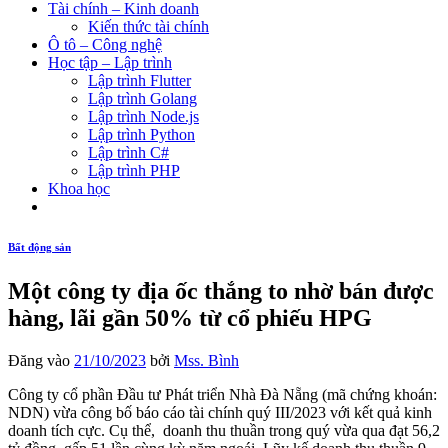
Tài chính – Kinh doanh
Kiến thức tài chính
Ô tô – Công nghệ
Học tập – Lập trình
Lập trình Flutter
Lập trình Golang
Lập trình Node.js
Lập trình Python
Lập trình C#
Lập trình PHP
Khoa học
Bất động sản
Một công ty địa ốc thắng to nhờ bán được
hàng, lãi gần 50% từ cổ phiếu HPG
Đăng vào
21/10/2023
bởi
Mss. Bình
Công ty cổ phần Đầu tư Phát triển Nhà Đà Nẵng (mã chứng khoán:
NDN) vừa công bố báo cáo tài chính quý III/2023 với kết quả kinh
doanh tích cực. Cụ thể, doanh thu thuần trong quý vừa qua đạt 56,2