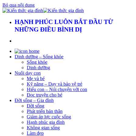
Bỏ qua nội dung
HẠNH PHÚC LUÔN BẮT ĐẦU TỪ
NHỮNG ĐIỀU BÌNH DỊ
Dinh dưỡng – Sống khỏe
Sống khỏe
Dinh dưỡng
Nuôi dạy con
Mẹ và bé
Kỹ năng – Dạy và bảo vệ trẻ
Hiểu con – Nói chuyện với con
Đọc truyện cho bé
Đời sống – Gia đình
Đời sống
Phát triển bản thân
Giảm áp lực cuộc sống
Hạnh phúc gia đình
Không gian sống
Làm đẹp