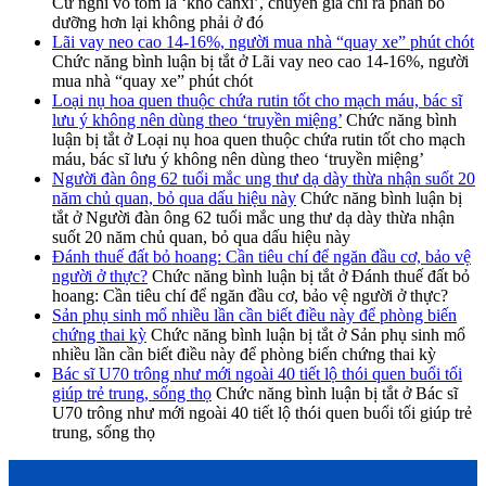
Cứ nghĩ vỏ tôm là ‘kho canxi’, chuyên gia chỉ ra phần bổ
dưỡng hơn lại không phải ở đó
Lãi vay neo cao 14-16%, người mua nhà “quay xe” phút chót
Chức năng bình luận bị tắt
ở Lãi vay neo cao 14-16%, người
mua nhà “quay xe” phút chót
Loại nụ hoa quen thuộc chứa rutin tốt cho mạch máu, bác sĩ
lưu ý không nên dùng theo ‘truyền miệng’
Chức năng bình
luận bị tắt
ở Loại nụ hoa quen thuộc chứa rutin tốt cho mạch
máu, bác sĩ lưu ý không nên dùng theo ‘truyền miệng’
Người đàn ông 62 tuổi mắc ung thư dạ dày thừa nhận suốt 20
năm chủ quan, bỏ qua dấu hiệu này
Chức năng bình luận bị
tắt
ở Người đàn ông 62 tuổi mắc ung thư dạ dày thừa nhận
suốt 20 năm chủ quan, bỏ qua dấu hiệu này
Đánh thuế đất bỏ hoang: Cần tiêu chí để ngăn đầu cơ, bảo vệ
người ở thực?
Chức năng bình luận bị tắt
ở Đánh thuế đất bỏ
hoang: Cần tiêu chí để ngăn đầu cơ, bảo vệ người ở thực?
Sản phụ sinh mổ nhiều lần cần biết điều này để phòng biến
chứng thai kỳ
Chức năng bình luận bị tắt
ở Sản phụ sinh mổ
nhiều lần cần biết điều này để phòng biến chứng thai kỳ
Bác sĩ U70 trông như mới ngoài 40 tiết lộ thói quen buổi tối
giúp trẻ trung, sống thọ
Chức năng bình luận bị tắt
ở Bác sĩ
U70 trông như mới ngoài 40 tiết lộ thói quen buổi tối giúp trẻ
trung, sống thọ