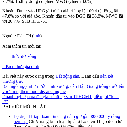
7,7%), 16,8 tỷ đồng cổ phiếu MWG (chiếm 3,6%).
Khoản đầu tư vào HPG ghi nhận giá trị hợp lý 109,4 tỷ đồng, lãi
47,8% so với giá gốc. Khoản đầu tư vào DGC lãi 38,8%, MWG lãi
tới 20,7%, STB lãi 5,7%.
Nguồn: Dân Trí (
link
)
Xem thêm tin mới tại:
– Tri thức đời sống
– Kiến thức gia đình
Bài viết này được đăng trong
Bất động sản
. Đánh dấu
liên kết
thường trực
.
Rau ngót ngọt như nước ninh xương, dân Hậu Giang trồng dưới tán
vườn mít, thêm nuôi dê, ai cũng mê
Doanh nghiệp của đại gia bất động sản TPHCM bị đề nghị “khai
tử”
BÀI VIẾT MỚI NHẤT
Lộ diện 11 tập đoàn lớn đang nắm giữ gần 800.000 tỷ đồng
tiền mặt
Chức năng bình luận bị tắt
ở Lộ diện 11 tập đoàn lớn
đang nắm giữ gần 800.000 tỷ đồng tiền mặt