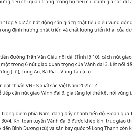
ững tiêu chí quan trọng trong bộ tiêu chí đánh giá các dự 
 “Top 5 dự án bất động sản giá trị thật tiêu biểu vùng động
ong định hướng phát triển và chất lượng triển khai của dự
tiền đường Trần Văn Giàu nối dài (Tỉnh lộ 10), cách nút gia
à một trong 6 nút giao quan trọng của Vành đai 3, kết nối đ
ng (cũ), Long An, Bà Rịa – Vũng Tàu (cũ).
tiếp cận nút giao Vành đai 3, gia tăng lợi thế kết nối vùng 
g trọng điểm phía Nam, đang đẩy nhanh tiến độ. Đoạn qua 
 30/4. Khi toàn tuyến Vành đai 3 được khép kín, trục giao t
ity đến Bình Dương (cũ) và sân bay quốc tế Long Thành còn