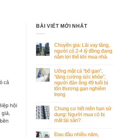
BÀI VIẾT MỚI NHẤT
Chuyên gia: Lãi vay tăng,
người có 2-4 tỷ đồng đang
nắm lợi thế khi mua nhà
Uống mật cá “bổ gan”,
“tăng cường sức khỏe”,
ó cả
người đàn ông 49 tuổi bị
tổn thương gan nghiêm
trọng
iệp hội
Chung cư hết niên hạn sử
 giá,
dụng: Người mua có bị
 bền
mất tài sản?
Đau đầu nhiều năm,