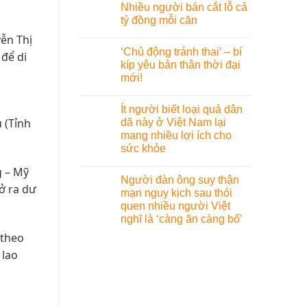
Nhiều người bán cắt lỗ cả
tỷ đồng mỗi căn
yễn Thị
‘Chủ động tránh thai’ – bí
 để di
kíp yêu bản thân thời đại
mới!
Ít người biết loại quả dân
 (Tỉnh
dã này ở Việt Nam lại
mang nhiều lợi ích cho
sức khỏe
g – Mỹ
Người đàn ông suy thận
ở ra dư
mạn nguy kịch sau thói
quen nhiều người Việt
nghĩ là ‘càng ăn càng bổ’
 theo
 lao