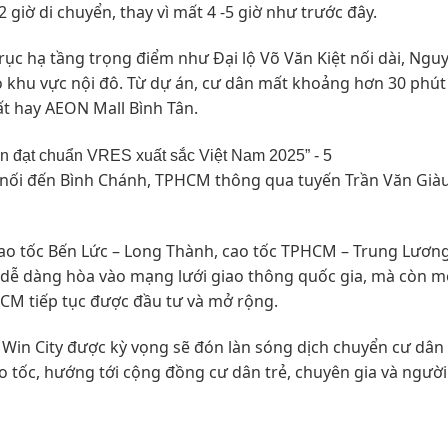
 giờ di chuyển, thay vì mất 4 -5 giờ như trước đây.
rục hạ tầng trọng điểm như Đại lộ Võ Văn Kiệt nối dài, Ngu
ào khu vực nội đô. Từ dự án, cư dân mất khoảng hơn 30 phút
t hay AEON Mall Bình Tân.
t nối đến Bình Chánh, TPHCM thông qua tuyến Trần Văn Giàu
cao tốc Bến Lức – Long Thành, cao tốc TPHCM – Trung Lươn
 dễ dàng hòa vào mạng lưới giao thông quốc gia, mà còn m
HCM tiếp tục được đầu tư và mở rộng.
e Win City được kỳ vọng sẽ đón làn sóng dịch chuyển cư dân
o tốc, hướng tới cộng đồng cư dân trẻ, chuyên gia và người