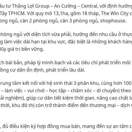
đầu tư Thắng Lợi Group – An Cường – Central, với định hướn
gõ Tây TPHCM. Với quy mô 13,1ha, gồm 18 tháp, The Win City 
òng ngủ, căn 2 phòng ngủ, căn 3 phòng ngủ, shophouse.
phòng ngủ với diện tích vừa phải, hướng đến nhu cầu ở thực
ng làm việc dài hạn tại khu vực, đặc biệt là những khách hàn
ũy giá trị bền vững.
h bài bản, pháp lý minh bạch và các tiêu chí phát triển môi
ng cư dân ổn định, phát triển lâu dài.
trung tâm kết nối với hệ sinh thái 3 phân khu, cùng hơn 100
g – làm việc – vui chơi – học tập – chăm sóc – di chuyển) the
ải nghiệm), giúp cư dân tiết kiệm thời gian, nâng cao chất 
hời, khu đô thị còn trở thành điểm đến thương mại – dịch 
h, đủ điều kiện ký hợp đồng mua bán, mang đến sự an tâm 