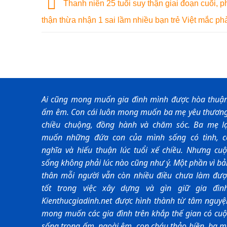
Thanh niên 25 tuổi suy thận giai đoạn cuối, p
thận thừa nhận 1 sai lầm nhiều bạn trẻ Việt mắc ph
Ai cũng mong muốn gia đình mình được hòa thuận
ấm êm. Con cái luôn mong muốn ba mẹ yêu thương
chiều chuộng, đồng hành và chăm sóc. Ba mẹ lạ
muốn những đứa con của mình sống có tình, c
nghĩa và hiếu thuận lúc tuổi xế chiều. Nhưng cuộ
sống không phải lúc nào cũng như ý. Một phần vì b
thân mỗi người vẫn còn nhiều điều chưa làm đượ
tốt trong việc xây dựng và gìn giữ gia đình
Kienthucgiadinh.net được hình thành từ tâm nguyệ
mong muốn các gia đình trên khắp thế gian có cuộ
sống trong ấm, ngoài êm, con cháu thảo hiền, ba m