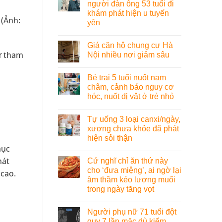
người đàn ông 53 tuổi đi
khám phát hiện u tuyến
 (Ảnh:
yên
Giá căn hộ chung cư Hà
ự tham
Nội nhiều nơi giảm sâu
Bé trai 5 tuổi nuốt nam
châm, cảnh báo nguy cơ
hóc, nuốt dị vật ở trẻ nhỏ
Tự uống 3 loại canxi/ngày,
xương chưa khỏe đã phát
hiện sỏi thận
mục
hát
Cứ nghĩ chỉ ăn thứ này
cho ‘đưa miệng’, ai ngờ lại
 cao.
âm thầm kéo lượng muối
trong ngày tăng vọt
Người phụ nữ 71 tuổi đột
quỵ 7 lần mặc dù kiểm