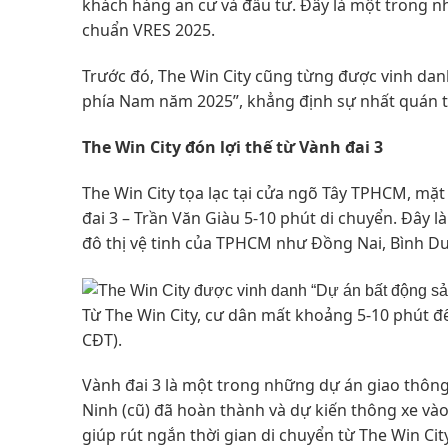
khách hàng an cư và đầu tư. Đây là một trong nh
chuẩn VRES 2025.
Trước đó, The Win City cũng từng được vinh danh
phía Nam năm 2025”, khẳng định sự nhất quán tr
The Win City đón
lợi thế
từ
Vành đai 3
The Win City tọa lạc tại cửa ngõ Tây TPHCM, mặt 
đai 3 – Trần Văn Giàu 5-10 phút di chuyển. Đây l
đô thị vệ tinh của TPHCM như Đồng Nai, Bình Dươ
Từ The Win City, cư dân mất khoảng 5-10 phút để 
CĐT).
Vành đai 3 là một trong những dự án giao thôn
Ninh (cũ) đã hoàn thành và dự kiến thông xe vào
giúp rút ngắn thời gian di chuyển từ The Win C