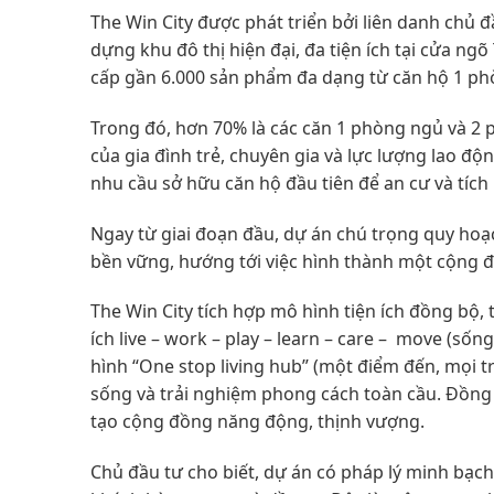
The Win City được phát triển bởi liên danh chủ 
dựng khu đô thị hiện đại, đa tiện ích tại cửa n
cấp gần 6.000 sản phẩm đa dạng từ căn hộ 1 ph
Trong đó, hơn 70% là các căn 1 phòng ngủ và 2 
của gia đình trẻ, chuyên gia và lực lượng lao độ
nhu cầu sở hữu căn hộ đầu tiên để an cư và tích l
Ngay từ giai đoạn đầu, dự án chú trọng quy hoạc
bền vững, hướng tới việc hình thành một cộng đồ
The Win City tích hợp mô hình tiện ích đồng bộ, 
ích live – work – play – learn – care – move (sốn
hình “One stop living hub” (một điểm đến, mọi tr
sống và trải nghiệm phong cách toàn cầu. Đồng t
tạo cộng đồng năng động, thịnh vượng.
Chủ đầu tư cho biết, dự án có pháp lý minh bạc