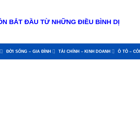
N BẮT ĐẦU TỪ NHỮNG ĐIỀU BÌNH DỊ
ĐỜI SỐNG – GIA ĐÌNH
TÀI CHÍNH – KINH DOANH
Ô TÔ – C