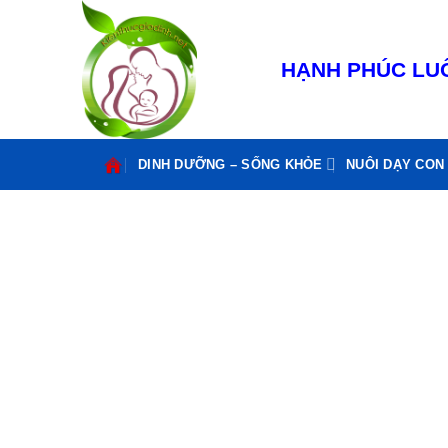
Bỏ
qua
nội
HẠNH PHÚC LUÔ
dung
DINH DƯỠNG – SỐNG KHỎE
NUÔI DẠY CON