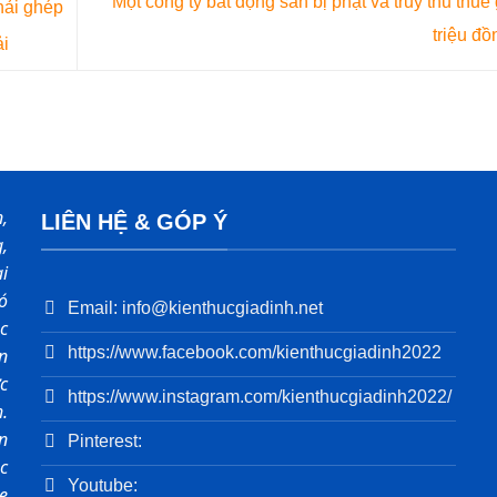
Một công ty bất động sản bị phạt và truy thu thuế
hải ghép
triệu đ
ải
,
LIÊN HỆ & GÓP Ý
,
i
ó
Email: info@kienthucgiadinh.net
c
https://www.facebook.com/kienthucgiadinh2022
ản
c
https://www.instagram.com/kienthucgiadinh2022/
.
n
Pinterest:
c
Youtube:
ẹ