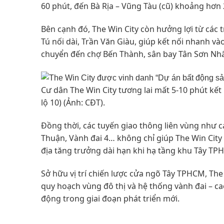
60 phút, đến Bà Rịa – Vũng Tàu (cũ) khoảng hơn 2
Bên cạnh đó, The Win City còn hưởng lợi từ các t
Tú nối dài, Trần Văn Giàu, giúp kết nối nhanh v
chuyển đến chợ Bến Thành, sân bay Tân Sơn Nhấ
Cư dân The Win City tương lai mất 5-10 phút kế
lộ 10) (Ảnh: CĐT).
Đồng thời, các tuyến giao thông liên vùng như 
Thuận, Vành đai 4… không chỉ giúp The Win City
địa tăng trưởng dài hạn khi hạ tầng khu Tây TP
Sở hữu vị trí chiến lược cửa ngõ Tây TPHCM, Th
quy hoạch vùng đô thị và hệ thống vành đai – ca
động trong giai đoạn phát triển mới.