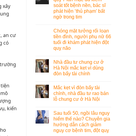
soát tốt bệnh nền, bác sĩ
g xây
phát hiện ‘thủ phạm’ bất
cung
ngờ trong tim
Chóng mặt tưởng rối loạn
, an cư
tiền đình, người phụ nữ 66
g có
tuổi đi khám phát hiện đột
quỵ não
Nhà đầu tư chung cư ở
 trường
Hà Nội mắc kẹt vì dùng
đòn bẩy tài chính
 tiện
Mắc kẹt vì đòn bẩy tài
o mô
chính, nhà đầu tư rao bán
lỗ chung cư ở Hà Nội
lượng
vụ, kiến
Sau tuổi 50, ngồi lâu nguy
hiểm thế nào? Chuyên gia
hướng dẫn cách giảm
cho
nguy cơ bệnh tim, đột quỵ