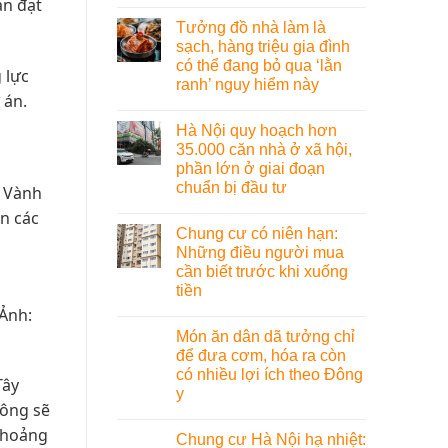
án đạt
Tưởng đồ nhà làm là
sạch, hàng triệu gia đình
có thể đang bỏ qua ‘lằn
 lực
ranh’ nguy hiểm này
 án.
Hà Nội quy hoạch hơn
35.000 căn nhà ở xã hội,
phần lớn ở giai đoạn
chuẩn bị đầu tư
o Vành
ến các
Chung cư có niên hạn:
Những điều người mua
cần biết trước khi xuống
tiền
(Ảnh:
Món ăn dân dã tưởng chỉ
để đưa cơm, hóa ra còn
có nhiều lợi ích theo Đông
Tây
y
hông sẽ
 khoảng
Chung cư Hà Nội hạ nhiệt: