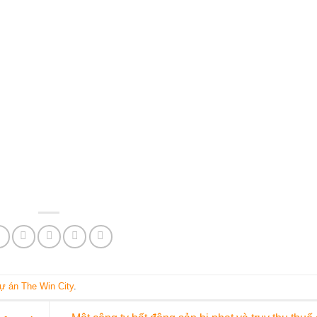
ự án The Win City
.