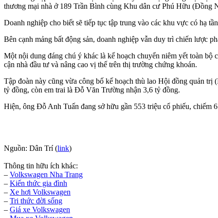
thương mại nhà ở 189 Trần Bình cùng Khu dân cư Phú Hữu (Đồng N
Doanh nghiệp cho biết sẽ tiếp tục tập trung vào các khu vực có hạ tầ
Bên cạnh mảng bất động sản, doanh nghiệp vẫn duy trì chiến lược phát 
Một nội dung đáng chú ý khác là kế hoạch chuyển niêm yết toàn bộ 
cận nhà đầu tư và nâng cao vị thế trên thị trường chứng khoán.
Tập đoàn này cũng vừa công bố kế hoạch thù lao Hội đồng quản trị
tỷ đồng, còn em trai là Đỗ Văn Trường nhận 3,6 tỷ đồng.
Hiện, ông Đỗ Anh Tuấn đang sở hữu gần 553 triệu cổ phiếu, chiếm 
Nguồn: Dân Trí (
link
)
Thông tin hữu ích khác:
–
Volkswagen Nha Trang
–
Kiến thức gia đình
–
Xe hơi Volkswagen
–
Tri thức đời sống
–
Giá xe Volkswagen