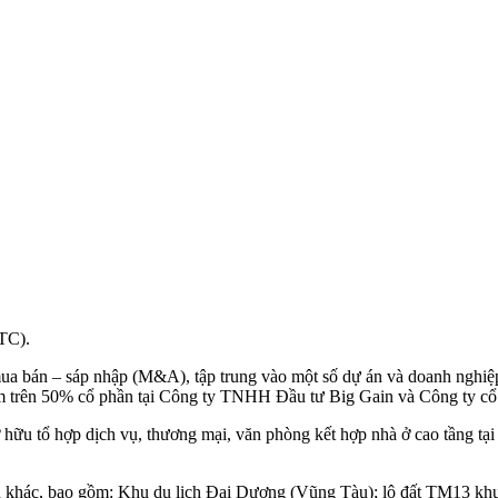
TC).
mua bán – sáp nhập (M&A), tập trung vào một số dự án và doanh nghiệ
ắm trên 50% cổ phần tại Công ty TNHH Đầu tư Big Gain và Công ty 
 hữu tổ hợp dịch vụ, thương mại, văn phòng kết hợp nhà ở cao tầng
n khác, bao gồm: Khu du lịch Đại Dương (Vũng Tàu); lô đất TM13 khu