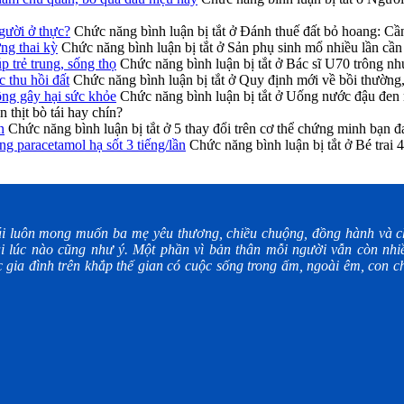
gười ở thực?
Chức năng bình luận bị tắt
ở Đánh thuế đất bỏ hoang: Cần 
ng thai kỳ
Chức năng bình luận bị tắt
ở Sản phụ sinh mổ nhiều lần cần 
p trẻ trung, sống thọ
Chức năng bình luận bị tắt
ở Bác sĩ U70 trông như 
 thu hồi đất
Chức năng bình luận bị tắt
ở Quy định mới về bồi thường, 
ông gây hại sức khỏe
Chức năng bình luận bị tắt
ở Uống nước đậu đen m
 thịt bò tái hay chín?
n
Chức năng bình luận bị tắt
ở 5 thay đổi trên cơ thể chứng minh bạn đ
ng paracetamol hạ sốt 3 tiếng/lần
Chức năng bình luận bị tắt
ở Bé trai 4
i luôn mong muốn ba mẹ yêu thương, chiều chuộng, đồng hành và ch
i lúc nào cũng như ý. Một phần vì bản thân mỗi người vẫn còn nhiề
gia đình trên khắp thế gian có cuộc sống trong ấm, ngoài êm, con ch