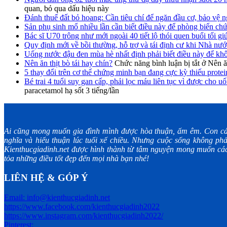
quan, bỏ qua dấu hiệu này
Đánh thuế đất bỏ hoang: Cần tiêu chí để ngăn đầu cơ, bảo vệ n
Sản phụ sinh mổ nhiều lần cần biết điều này để phòng biến chứ
Bác sĩ U70 trông như mới ngoài 40 tiết lộ thói quen buổi tối giú
Quy định mới về bồi thường, hỗ trợ và tái định cư khi Nhà nước
Uống nước đậu đen mùa hè nhất định phải biết điều này để kh
Nên ăn thịt bò tái hay chín?
Chức năng bình luận bị tắt
ở Nên ăn
5 thay đổi trên cơ thể chứng minh bạn đang cực kỳ thiếu protei
Bé trai 4 tuổi suy gan cấp, phải lọc máu liên tục vì được cho uố
paracetamol hạ sốt 3 tiếng/lần
Ai cũng mong muốn gia đình mình được hòa thuận, ấm êm. Con cá
nghĩa và hiếu thuận lúc tuổi xế chiều. Nhưng cuộc sống không phả
Kienthucgiadinh.net được hình thành từ tâm nguyện mong muốn các 
tỏa những điều tốt đẹp đến mọi nhà bạn nhé!
LIÊN HỆ & GÓP Ý
Email: info@kienthucgiadinh.net
https://www.facebook.com/kienthucgiadinh2022
https://www.instagram.com/kienthucgiadinh2022/
Pinterest: