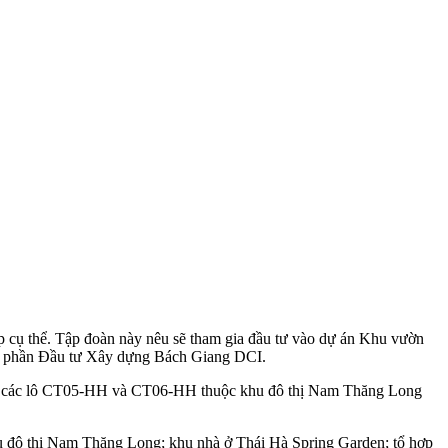
p cụ thể. Tập đoàn này nêu sẽ tham gia đầu tư vào dự án Khu vườn
cổ phần Đầu tư Xây dựng Bách Giang DCI.
 tại các lô CT05-HH và CT06-HH thuộc khu đô thị Nam Thăng Long
 đô thị Nam Thăng Long; khu nhà ở Thái Hà Spring Garden; tổ hợp