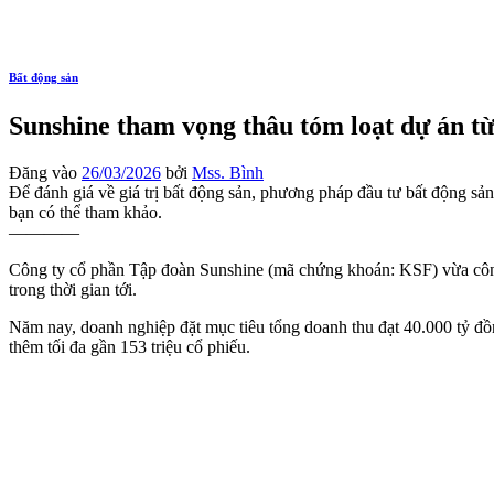
Bất động sản
Sunshine tham vọng thâu tóm loạt dự án t
Đăng vào
26/03/2026
bởi
Mss. Bình
Để đánh giá về giá trị bất động sản, phương pháp đầu tư bất động sản 
bạn có thể tham khảo.
————
Công ty cổ phần Tập đoàn Sunshine (mã chứng khoán: KSF) vừa công 
trong thời gian tới.
Năm nay, doanh nghiệp đặt mục tiêu tổng doanh thu đạt 40.000 tỷ đồn
thêm tối đa gần 153 triệu cổ phiếu.