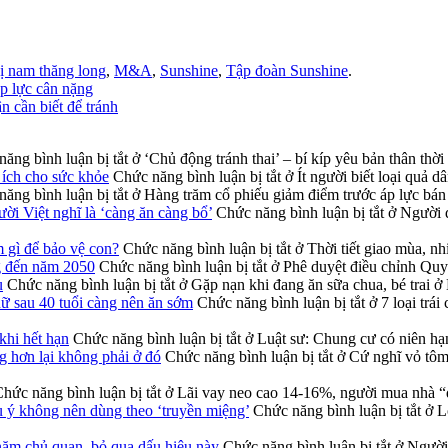
ị nam thăng long
,
M&A
,
Sunshine
,
Tập đoàn Sunshine
.
áp lực cân nặng
 cần biết để tránh
ăng bình luận bị tắt
ở ‘Chủ động tránh thai’ – bí kíp yêu bản thân thời
i ích cho sức khỏe
Chức năng bình luận bị tắt
ở Ít người biết loại quả d
ăng bình luận bị tắt
ở Hàng trăm cổ phiếu giảm điểm trước áp lực bán 
ời Việt nghĩ là ‘càng ăn càng bổ’
Chức năng bình luận bị tắt
ở Người đ
m gì để bảo vệ con?
Chức năng bình luận bị tắt
ở Thời tiết giao mùa, nh
g đến năm 2050
Chức năng bình luận bị tắt
ở Phê duyệt điều chỉnh Qu
u
Chức năng bình luận bị tắt
ở Gặp nạn khi đang ăn sữa chua, bé trai ở
nữ sau 40 tuổi càng nên ăn sớm
Chức năng bình luận bị tắt
ở 7 loại trá
khi hết hạn
Chức năng bình luận bị tắt
ở Luật sư: Chung cư có niên hạ
g hơn lại không phải ở đó
Chức năng bình luận bị tắt
ở Cứ nghĩ vỏ tôm 
hức năng bình luận bị tắt
ở Lãi vay neo cao 14-16%, người mua nhà “
u ý không nên dùng theo ‘truyền miệng’
Chức năng bình luận bị tắt
ở Lo
năm chủ quan, bỏ qua dấu hiệu này
Chức năng bình luận bị tắt
ở Người 