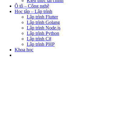
Kiến thức tài chính
Ô tô – Công nghệ
Học tập – Lập trình
Lập trình Flutter
Lập trình Golang
Lập trình Node.js
Lập trình Python
Lập trình C#
Lập trình PHP
Khoa học