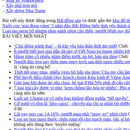
–
Mua xe Volkswagen
–
Xây nhà trọn gói
–
Xây dựng Nha Trang
Bài viết này được đăng trong
Bất động sản
và được gắn thẻ
khu đô th
Nuôi con ‘giai đoạn vàng’ 5 năm đầu đời: Đừng biến tình yêu thành 
Loại rau ngon bổ nhưng tăng gánh nặng cho thận, người bệnh suy thận
BÀI VIẾT MỚI NHẤT
‘Chủ động tránh thai’ – bí kíp yêu bản thân thời đại mới!
Chức n
Ít người biết loại quả dân dã này ở Việt Nam lại mang nhiều lợ
Hàng trăm cổ phiếu giảm điểm trước áp lực bán gia tăng
Chức n
Người đàn ông suy thận mạn nguy kịch sau thói quen nhiều ngư
là ‘càng ăn càng bổ’
Thời tiết giao mùa, nhiều virus hô hấp gia tăng: Cha mẹ cần là
Phê duyệt điều chỉnh Quy hoạch chung Khu kinh tế Vũng Án
Gặp nạn khi đang ăn sữa chua, bé trai ở Hà Nội phải đi cấp cứ
7 loại trái cây được ví như ‘kem chống lão hóa tự nhiên’: Phụ 
càng nên ăn sớm
Luật sư: Chung cư có niên hạn không đồng nghĩa “hết quyền” 
Cứ nghĩ vỏ tôm là ‘kho canxi’, chuyên gia chỉ ra phần bổ dưỡn
ở đó
Lãi vay neo cao 14-16%, người mua nhà “quay xe” phút chót
C
Loại nụ hoa quen thuộc chứa rutin tốt cho mạch máu, bác sĩ lư
không nên dùng theo ‘truyền miệng’
Người đàn ông 62 tuổi mắc ung thư dạ dày thừa nhận suốt 20 