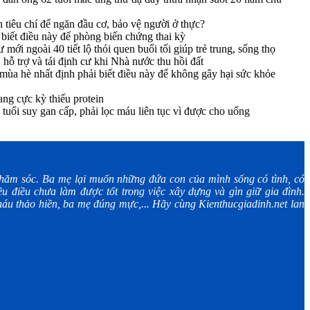
tiêu chí để ngăn đầu cơ, bảo vệ người ở thực?
biết điều này để phòng biến chứng thai kỳ
mới ngoài 40 tiết lộ thói quen buổi tối giúp trẻ trung, sống thọ
hỗ trợ và tái định cư khi Nhà nước thu hồi đất
ùa hè nhất định phải biết điều này để không gây hại sức khỏe
ang cực kỳ thiếu protein
 tuổi suy gan cấp, phải lọc máu liên tục vì được cho uống
ăm sóc. Ba mẹ lại muốn những đứa con của mình sống có tình, có
u điều chưa làm được tốt trong việc xây dựng và gìn giữ gia đình.
áu thảo hiền, ba mẹ đúng mực,... Hãy cùng Kienthucgiadinh.net lan