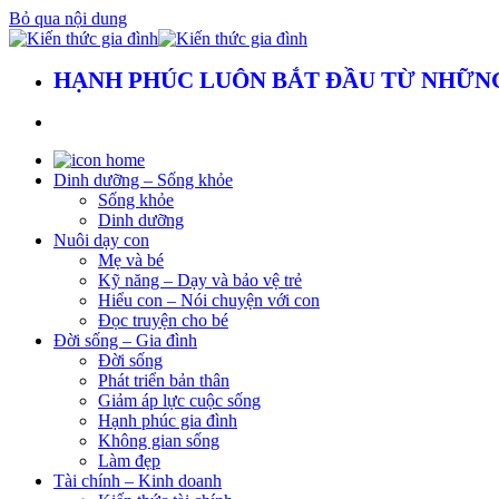
Bỏ qua nội dung
HẠNH PHÚC LUÔN BẮT ĐẦU TỪ NHỮNG
Dinh dưỡng – Sống khỏe
Sống khỏe
Dinh dưỡng
Nuôi dạy con
Mẹ và bé
Kỹ năng – Dạy và bảo vệ trẻ
Hiểu con – Nói chuyện với con
Đọc truyện cho bé
Đời sống – Gia đình
Đời sống
Phát triển bản thân
Giảm áp lực cuộc sống
Hạnh phúc gia đình
Không gian sống
Làm đẹp
Tài chính – Kinh doanh