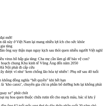
 đại mới!
ân dã này ở Việt Nam lại mang nhiều lợi ích cho sức khỏe
gia tăng
àn ông suy thận mạn nguy kịch sau thói quen nhiều người Việt nghĩ
iều virus hô hấp gia tăng: Cha mẹ cần làm gì để bảo vệ con?
y hoạch chung Khu kinh tế Vũng Áng đến năm 2050
 Hà Nội phải đi cấp cứu
i cây được ví như ‘kem chống lão hóa tự nhiên’: Phụ nữ sau 40 tuổi
n không đồng nghĩa “hết quyền” khi hết hạn
là ‘kho canxi’, chuyên gia chỉ ra phần bổ dưỡng hơn lại không phải
quay xe” phút chót
ại nụ hoa quen thuộc chứa rutin tốt cho mạch máu, bác sĩ lưu ý
đàn ông 62 tuổi mắc ung thư dạ dày thừa nhận suốt 20 năm chủ