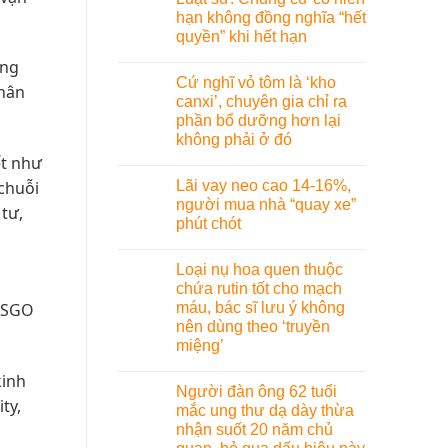
hạn không đồng nghĩa “hết
quyền” khi hết hạn
ong
Cứ nghĩ vỏ tôm là ‘kho
phân
canxi’, chuyên gia chỉ ra
phần bổ dưỡng hơn lại
không phải ở đó
ết như
Lãi vay neo cao 14-16%,
chuỗi
người mua nhà “quay xe”
 tư,
phút chót
Loại nụ hoa quen thuộc
chứa rutin tốt cho mạch
máu, bác sĩ lưu ý không
: SGO
nên dùng theo ‘truyền
miệng’
kinh
Người đàn ông 62 tuổi
ty,
mắc ung thư dạ dày thừa
nhận suốt 20 năm chủ