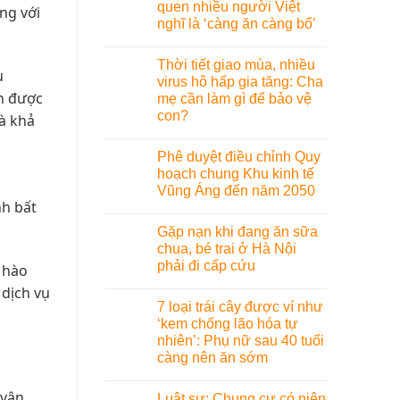
quen nhiều người Việt
ng với
nghĩ là ‘càng ăn càng bổ’
Thời tiết giao mùa, nhiều
u
virus hô hấp gia tăng: Cha
ọn được
mẹ cần làm gì để bảo vệ
con?
và khả
Phê duyệt điều chỉnh Quy
hoạch chung Khu kinh tế
Vũng Áng đến năm 2050
nh bất
Gặp nạn khi đang ăn sữa
chua, bé trai ở Hà Nội
phải đi cấp cứu
ự hào
 dịch vụ
7 loại trái cây được ví như
‘kem chống lão hóa tự
nhiên’: Phụ nữ sau 40 tuổi
càng nên ăn sớm
 vận
Luật sư: Chung cư có niên