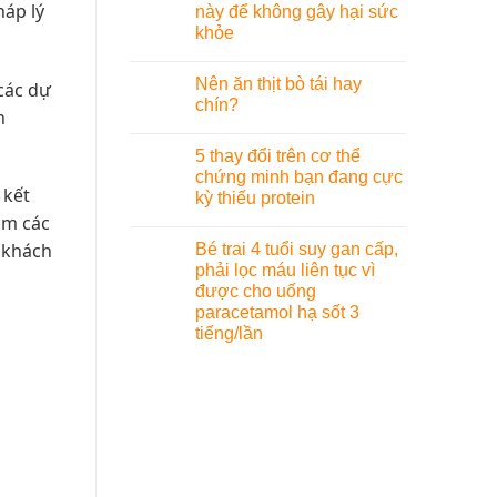
háp lý
này để không gây hại sức
khỏe
Nên ăn thịt bò tái hay
các dự
chín?
h
5 thay đổi trên cơ thể
chứng minh bạn đang cực
 kết
kỳ thiếu protein
óm các
o khách
Bé trai 4 tuổi suy gan cấp,
phải lọc máu liên tục vì
được cho uống
paracetamol hạ sốt 3
tiếng/lần