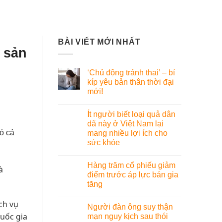
BÀI VIẾT MỚI NHẤT
 sản
‘Chủ động tránh thai’ – bí
kíp yêu bản thân thời đại
mới!
Ít người biết loại quả dân
dã này ở Việt Nam lại
ó cả
mang nhiều lợi ích cho
sức khỏe
Hàng trăm cổ phiếu giảm
à
điểm trước áp lực bán gia
tăng
ch vụ
Người đàn ông suy thận
Quốc gia
mạn nguy kịch sau thói