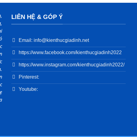
,
LIÊN HỆ & GÓP Ý
,
i
ó
Email: info@kienthucgiadinh.net
c
https://www.facebook.com/kienthucgiadinh2022
ản
c
https://www.instagram.com/kienthucgiadinh2022/
.
n
Pinterest:
c
Youtube:
ẹ
a