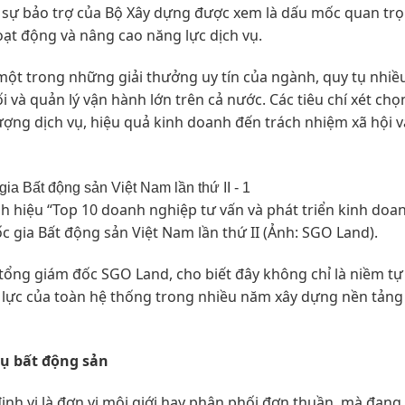
 sự bảo trợ của Bộ Xây dựng được xem là dấu mốc quan trọ
ạt động và nâng cao năng lực dịch vụ.
một trong những giải thưởng uy tín của ngành, quy tụ nhiề
i và quản lý vận hành lớn trên cả nước. Các tiêu chí xét ch
lượng dịch vụ, hiệu quả kinh doanh đến trách nhiệm xã hội 
 hiệu “Top 10 doanh nghiệp tư vấn và phát triển kinh doa
c gia Bất động sản Việt Nam lần thứ II (Ảnh: SGO Land).
ó tổng giám đốc SGO Land, cho biết đây không chỉ là niềm t
 lực của toàn hệ thống trong nhiều năm xây dựng nền tảng
vụ bất động sản
h vị là đơn vị môi giới hay phân phối đơn thuần, mà đang