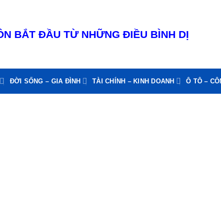
N BẮT ĐẦU TỪ NHỮNG ĐIỀU BÌNH DỊ
ĐỜI SỐNG – GIA ĐÌNH
TÀI CHÍNH – KINH DOANH
Ô TÔ – C