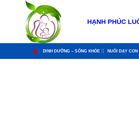
Bỏ
qua
nội
HẠNH PHÚC LUÔ
dung
DINH DƯỠNG – SỐNG KHỎE
NUÔI DẠY CON