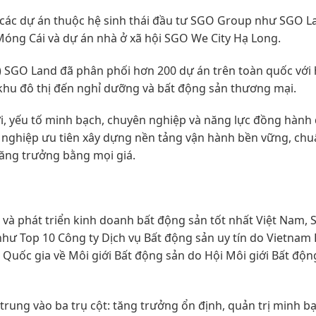
các dự án thuộc hệ sinh thái đầu tư SGO Group như SGO L
ng Cái và dự án nhà ở xã hội SGO We City Hạ Long.
S) SGO Land đã phân phối hơn 200 dự án trên toàn quốc với
khu đô thị đến nghỉ dưỡng và bất động sản thương mại.
i, yếu tố minh bạch, chuyên nghiệp và năng lực đồng hành 
nh nghiệp ưu tiên xây dựng nền tảng vận hành bền vững, ch
tăng trưởng bằng mọi giá.
và phát triển kinh doanh bất động sản tốt nhất Việt Nam,
hư Top 10 Công ty Dịch vụ Bất động sản uy tín do Vietnam
Quốc gia về Môi giới Bất động sản do Hội Môi giới Bất độn
trung vào ba trụ cột: tăng trưởng ổn định, quản trị minh b