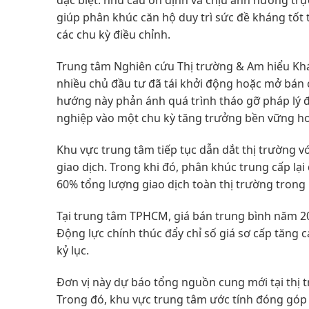
đặc biệt: nhu cầu ổn định và chịu ảnh hưởng trự
giúp phân khúc căn hộ duy trì sức đề kháng tốt 
các chu kỳ điều chỉnh.
Trung tâm Nghiên cứu Thị trường & Am hiểu Kh
nhiều chủ đầu tư đã tái khởi động hoặc mở bán c
hướng này phản ánh quá trình tháo gỡ pháp lý đ
nghiệp vào một chu kỳ tăng trưởng bền vững hơ
Khu vực trung tâm tiếp tục dẫn dắt thị trường
giao dịch. Trong khi đó, phân khúc trung cấp lạ
60% tổng lượng giao dịch toàn thị trường trong
Tại trung tâm TPHCM, giá bán trung bình năm 20
Động lực chính thúc đẩy chỉ số giá sơ cấp tăng 
kỷ lục.
Đơn vị này dự báo tổng nguồn cung mới tại thị 
Trong đó, khu vực trung tâm ước tính đóng góp 