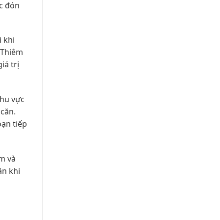
ệc đón
 khi
ủ Thiêm
iá trị
khu vực
căn.
oạn tiếp
ếm và
ăn khi