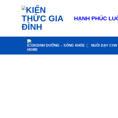
Bỏ
qua
nội
HẠNH PHÚC LUÔ
dung
DINH DƯỠNG – SỐNG KHỎE
NUÔI DẠY CON