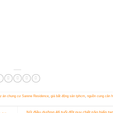
ự án chung cư Sarene Residence
,
giá bất động sản tphcm
,
nguồn cung căn h
Nữ điều dưỡng 46 tuổi đột quỵ chết não hiến tạ