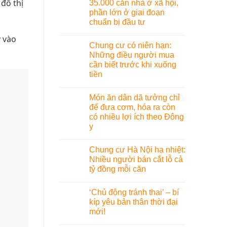
đô thị
35.000 căn nhà ở xã hội,
phần lớn ở giai đoạn
chuẩn bị đầu tư
 vào
Chung cư có niên hạn:
Những điều người mua
cần biết trước khi xuống
tiền
Món ăn dân dã tưởng chỉ
để đưa cơm, hóa ra còn
có nhiều lợi ích theo Đông
y
Chung cư Hà Nội hạ nhiệt:
Nhiều người bán cắt lỗ cả
tỷ đồng mỗi căn
‘Chủ động tránh thai’ – bí
kíp yêu bản thân thời đại
mới!