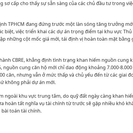
g sơ cấp cho thấy sự sẵn sàng của các chủ đầu tư trong vi
ịnh TPHCM đang đứng trước một làn sóng tăng trưởng mới
 biệt, việc triển khai các dự án trọng điểm tại khu vực Th
 lập những cột mốc giá mới, tái định vị hoàn toàn mặt bằng g
 hành CBRE, khẳng định tình trạng khan hiếm nguồn cung 
, nguồn cung căn hộ mới chỉ dao động khoảng 7.000-8.000 
00 căn, nhưng vẫn ở mức thấp và chủ yếu đến từ các giai đ
hứ không phải dự án mới.
nằm ngoài khu vực trung tâm, do quỹ đất ngày càng khan hi
ưa hoàn tất nghĩa vụ tài chính từ trước sẽ gặp nhiều khó kh
 bài toán tài chính.