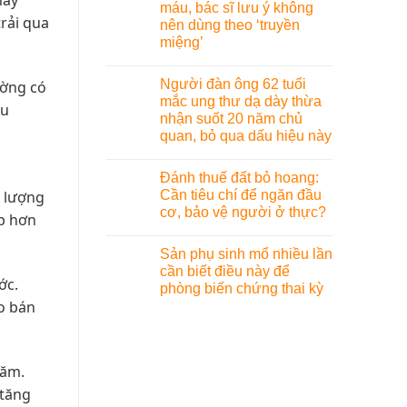
này
máu, bác sĩ lưu ý không
trải qua
nên dùng theo ‘truyền
miệng’
Người đàn ông 62 tuổi
ường có
mắc ung thư dạ dày thừa
Xu
nhận suốt 20 năm chủ
h
quan, bỏ qua dấu hiệu này
Đánh thuế đất bỏ hoang:
Cần tiêu chí để ngăn đầu
% lượng
cơ, bảo vệ người ở thực?
óp hơn
Sản phụ sinh mổ nhiều lần
cần biết điều này để
ớc.
phòng biến chứng thai kỳ
ào bán
năm.
 tăng