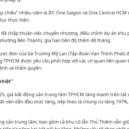
đắp chiếu” nhiều năm là IFC One Saigon và One Central HCM
tục thực hiện.
 đã chấp thuận việc chuyển nhượng, điều chỉnh dự án khu
phường Bến Thành), gia hạn tiến độ thêm 48 tháng.
ược đơn của bà Trương Mỹ Lan (Tập đoàn Vạn Thịnh Phát) 
ựng TPHCM được yêu cầu phối hợp với các cơ quan liên quan
định và thẩm quyền.
nhiệt”
025, giá bất động sản trung tâm TPHCM tăng mạnh trên tất 
 nền dẫn đầu mức tăng, tiếp theo là chung cư tăng 197%,
ng sản trung tâm, bao gồm cả khu cũ lẫn Thủ Thiêm vẫn giữ