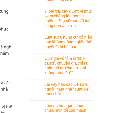
 cũng
7 loại trái cây được ví như
‘kem chống lão hóa tự
nhiên’: Phụ nữ sau 40 tuổi
càng nên ăn sớm
 phức
Luật sư: Chung cư có niên
hạn không đồng nghĩa “hết
đề nghị
quyền” khi hết hạn
 thẩm
Cứ nghĩ vỏ tôm là ‘kho
canxi’, chuyên gia chỉ ra
phần bổ dưỡng hơn lại
không phải ở đó
cả các
Lãi vay neo cao 14-16%,
 nhà
người mua nhà “quay xe”
phút chót
Loại nụ hoa quen thuộc
 vị thế
chứa rutin tốt cho mạch