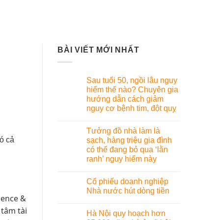
BÀI VIẾT MỚI NHẤT
Sau tuổi 50, ngồi lâu nguy
hiểm thế nào? Chuyên gia
hướng dẫn cách giảm
nguy cơ bệnh tim, đột quỵ
Tưởng đồ nhà làm là
ó cả
sạch, hàng triệu gia đình
có thể đang bỏ qua ‘lằn
ranh’ nguy hiểm này
Cổ phiếu doanh nghiệp
Nhà nước hút dòng tiền
dence &
 tâm tài
Hà Nội quy hoạch hơn