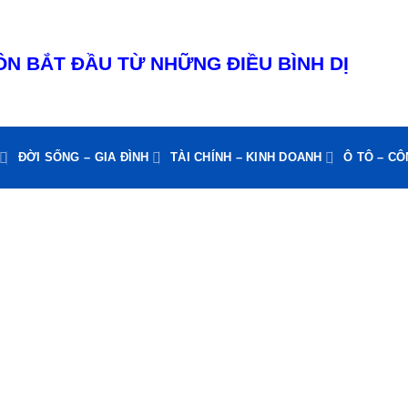
N BẮT ĐẦU TỪ NHỮNG ĐIỀU BÌNH DỊ
ĐỜI SỐNG – GIA ĐÌNH
TÀI CHÍNH – KINH DOANH
Ô TÔ – C