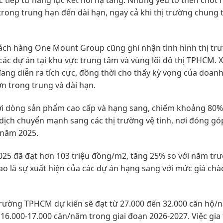
c tiếp từ năng lực kết nối hạ tầng. Những yếu tố then chốt 
trong trung hạn đến dài hạn, ngay cả khi thị trường chung 
ách hàng One Mount Group cũng ghi nhận tình hình thị tr
ác dự án tại khu vực trung tâm và vùng lõi đô thị TPHCM. 
ang diễn ra tích cực, đồng thời cho thấy kỳ vọng của doan
n trong trung và dài hạn.
 với dòng sản phẩm cao cấp và hạng sang, chiếm khoảng 80
i dịch chuyển mạnh sang các thị trường vệ tinh, nơi đóng g
 năm 2025.
25 đã đạt hơn 103 triệu đồng/m2, tăng 25% so với năm trư
cao là sự xuất hiện của các dự án hạng sang với mức giá ch
trường TPHCM dự kiến sẽ đạt từ 27.000 đến 32.000 căn hộ/
16.000-17.000 căn/năm trong giai đoạn 2026-2027. Việc gia