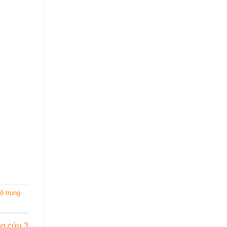
ộ trung
ng cứu 3