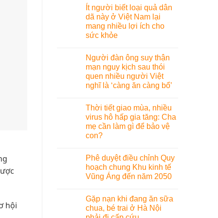
Ít người biết loại quả dân
dã này ở Việt Nam lại
mang nhiều lợi ích cho
sức khỏe
Người đàn ông suy thận
mạn nguy kịch sau thói
quen nhiều người Việt
nghĩ là ‘càng ăn càng bổ’
Thời tiết giao mùa, nhiều
virus hô hấp gia tăng: Cha
mẹ cần làm gì để bảo vệ
con?
ng
Phê duyệt điều chỉnh Quy
hoạch chung Khu kinh tế
được
Vũng Áng đến năm 2050
Gặp nạn khi đang ăn sữa
ơ hội
chua, bé trai ở Hà Nội
phải đi cấp cứu