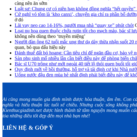
càng nên ăn sớm
Luật sư: Chung cư có niên hạn không đồng nghĩa “hết quyền” 
Cứ nghĩ vỏ tôm là ‘kho canxi’, chuyên gia chỉ ra phần bổ dưỡn
ở đó
Lãi vay neo cao 14-16%, người mua nhà “quay xe” phút chót
C
Loại nụ hoa quen thuộc chứa rutin tốt cho mạch máu, bác sĩ lư
không nên dùng theo ‘truyền miệng’
Người đàn ông 62 tuổi mắc ung thư dạ dày thừa nhận suốt 20 
quan, bỏ qua dấu hiệu này
Đánh thuế đất bỏ hoang: Cần tiêu chí để ngăn đầu cơ, bảo vệ n
Sản phụ sinh mổ nhiều lần cần biết điều này để phòng biến chứ
Bác sĩ U70 trông như mới ngoài 40 tiết lộ thói quen buổi tối giú
Quy định mới về bồi thường, hỗ trợ và tái định cư khi Nhà nước
Uống nước đậu đen mùa hè nhất định phải biết điều này để kh
Ai cũng mong muốn gia đình mình được hòa thuận, ấm êm. Con cá
nghĩa và hiếu thuận lúc tuổi xế chiều. Nhưng cuộc sống không phả
Kienthucgiadinh.net được hình thành từ tâm nguyện mong muốn các 
tỏa những điều tốt đẹp đến mọi nhà bạn nhé!
LIÊN HỆ & GÓP Ý