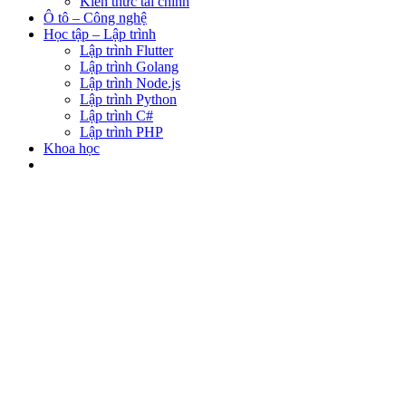
Kiến thức tài chính
Ô tô – Công nghệ
Học tập – Lập trình
Lập trình Flutter
Lập trình Golang
Lập trình Node.js
Lập trình Python
Lập trình C#
Lập trình PHP
Khoa học