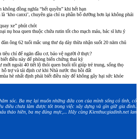
n không đồng nghĩa “hết quyền” khi hết hạn
là ‘kho canxi’, chuyên gia chỉ ra phần bổ dưỡng hơn lại không phải
quay xe” phút chót
ại nụ hoa quen thuộc chứa rutin tốt cho mạch máu, bác sĩ lưu ý
đàn ông 62 tuổi mắc ung thư dạ dày thừa nhận suốt 20 năm chủ
tiêu chí để ngăn đầu cơ, bảo vệ người ở thực?
biết điều này để phòng biến chứng thai kỳ
mới ngoài 40 tiết lộ thói quen buổi tối giúp trẻ trung, sống thọ
hỗ trợ và tái định cư khi Nhà nước thu hồi đất
ùa hè nhất định phải biết điều này để không gây hại sức khỏe
ăm sóc. Ba mẹ lại muốn những đứa con của mình sống có tình, có
u điều chưa làm được tốt trong việc xây dựng và gìn giữ gia đình.
áu thảo hiền, ba mẹ đúng mực,... Hãy cùng Kienthucgiadinh.net lan