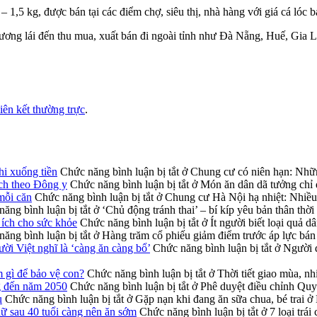
– 1,5 kg, được bán tại các điểm chợ, siêu thị, nhà hàng với giá cá lóc
thương lái đến thu mua, xuất bán đi ngoài tỉnh như Đà Nẵng, Huế, Gia
liên kết thường trực
.
hi xuống tiền
Chức năng bình luận bị tắt
ở Chung cư có niên hạn: Những
ích theo Đông y
Chức năng bình luận bị tắt
ở Món ăn dân dã tưởng chỉ đ
mỗi căn
Chức năng bình luận bị tắt
ở Chung cư Hà Nội hạ nhiệt: Nhiều 
ăng bình luận bị tắt
ở ‘Chủ động tránh thai’ – bí kíp yêu bản thân thời
i ích cho sức khỏe
Chức năng bình luận bị tắt
ở Ít người biết loại quả d
ăng bình luận bị tắt
ở Hàng trăm cổ phiếu giảm điểm trước áp lực bán 
ời Việt nghĩ là ‘càng ăn càng bổ’
Chức năng bình luận bị tắt
ở Người đ
m gì để bảo vệ con?
Chức năng bình luận bị tắt
ở Thời tiết giao mùa, nh
g đến năm 2050
Chức năng bình luận bị tắt
ở Phê duyệt điều chỉnh Qu
u
Chức năng bình luận bị tắt
ở Gặp nạn khi đang ăn sữa chua, bé trai ở
nữ sau 40 tuổi càng nên ăn sớm
Chức năng bình luận bị tắt
ở 7 loại trá