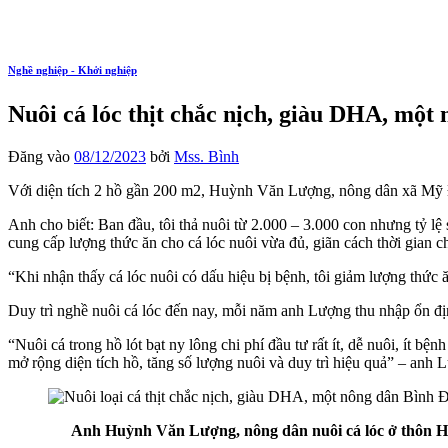
Nghề nghiệp - Khởi nghiệp
Nuôi cá lóc thịt chắc nịch, giàu DHA, một 
Đăng vào
08/12/2023
bởi
Mss. Bình
Với diện tích 2 hồ gần 200 m2, Huỳnh Văn Lượng, nông dân xã Mỹ Đ
Anh cho biết: Ban đầu, tôi thả nuôi từ 2.000 – 3.000 con nhưng tỷ l
cung cấp lượng thức ăn cho cá lóc nuôi vừa đủ, giãn cách thời gian 
“Khi nhận thấy cá lóc nuôi có dấu hiệu bị bệnh, tôi giảm lượng thức 
Duy trì nghề nuôi cá lóc đến nay, mỗi năm anh Lượng thu nhập ổn đị
“Nuôi cá trong hồ lót bạt ny lông chi phí đầu tư rất ít, dễ nuôi, ít b
mở rộng diện tích hồ, tăng số lượng nuôi và duy trì hiệu quả” – anh 
Anh Huỳnh Văn Lượng, nông dân nuôi cá lóc ở thôn Hòa