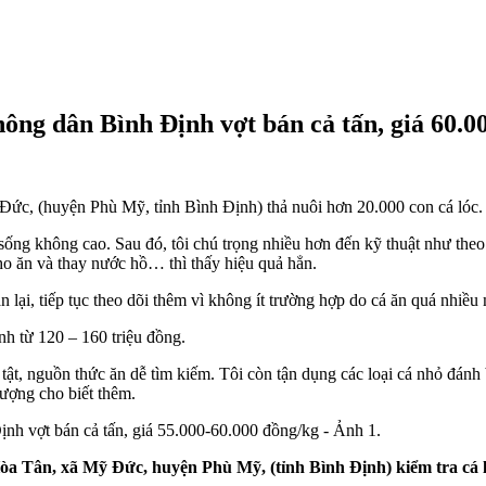
nông dân Bình Định vợt bán cả tấn, giá 60.0
ức, (huyện Phù Mỹ, tỉnh Bình Định) thả nuôi hơn 20.000 con cá lóc
ệ sống không cao. Sau đó, tôi chú trọng nhiều hơn đến kỹ thuật như th
cho ăn và thay nước hồ… thì thấy hiệu quả hẳn.
ăn lại, tiếp tục theo dõi thêm vì không ít trường hợp do cá ăn quá nhi
nh từ 120 – 160 triệu đồng.
ệnh tật, nguồn thức ăn dễ tìm kiếm. Tôi còn tận dụng các loại cá nhỏ đá
Lượng cho biết thêm.
 Tân, xã Mỹ Đức, huyện Phù Mỹ, (tỉnh Bình Định) kiểm tra cá ló