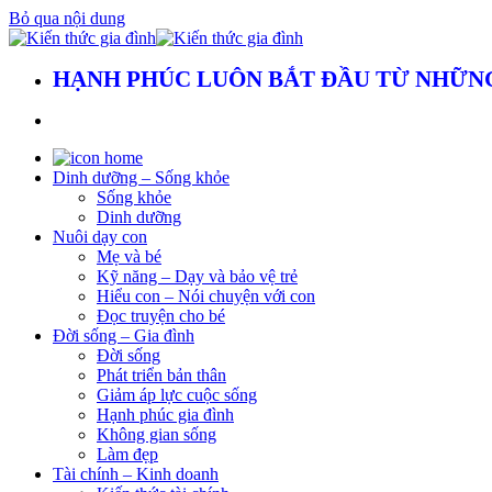
Bỏ qua nội dung
HẠNH PHÚC LUÔN BẮT ĐẦU TỪ NHỮNG
Dinh dưỡng – Sống khỏe
Sống khỏe
Dinh dưỡng
Nuôi dạy con
Mẹ và bé
Kỹ năng – Dạy và bảo vệ trẻ
Hiểu con – Nói chuyện với con
Đọc truyện cho bé
Đời sống – Gia đình
Đời sống
Phát triển bản thân
Giảm áp lực cuộc sống
Hạnh phúc gia đình
Không gian sống
Làm đẹp
Tài chính – Kinh doanh