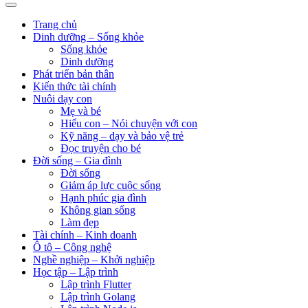
Trang chủ
Dinh dưỡng – Sống khỏe
Sống khỏe
Dinh dưỡng
Phát triển bản thân
Kiến thức tài chính
Nuôi dạy con
Mẹ và bé
Hiểu con – Nói chuyện với con
Kỹ năng – dạy và bảo vệ trẻ
Đọc truyện cho bé
Đời sống – Gia đình
Đời sống
Giảm áp lực cuộc sống
Hạnh phúc gia đình
Không gian sống
Làm đẹp
Tài chính – Kinh doanh
Ô tô – Công nghệ
Nghề nghiệp – Khởi nghiệp
Học tập – Lập trình
Lập trình Flutter
Lập trình Golang