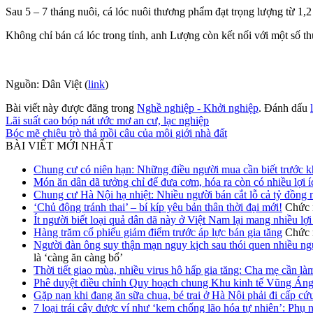
Sau 5 – 7 tháng nuôi, cá lóc nuôi thương phẩm đạt trọng lượng từ 1,2 
Không chỉ bán cá lóc trong tỉnh, anh Lượng còn kết nối với một số 
Nguồn: Dân Việt (
link
)
Bài viết này được đăng trong
Nghề nghiệp - Khởi nghiệp
. Đánh dấu
Lãi suất cao bóp nát ước mơ an cư, lạc nghiệp
Bóc mẽ chiêu trò thả mồi câu của môi giới nhà đất
BÀI VIẾT MỚI NHẤT
Chung cư có niên hạn: Những điều người mua cần biết trước k
Món ăn dân dã tưởng chỉ để đưa cơm, hóa ra còn có nhiều lợi 
Chung cư Hà Nội hạ nhiệt: Nhiều người bán cắt lỗ cả tỷ đồng 
‘Chủ động tránh thai’ – bí kíp yêu bản thân thời đại mới!
Chức n
Ít người biết loại quả dân dã này ở Việt Nam lại mang nhiều lợ
Hàng trăm cổ phiếu giảm điểm trước áp lực bán gia tăng
Chức n
Người đàn ông suy thận mạn nguy kịch sau thói quen nhiều ngư
là ‘càng ăn càng bổ’
Thời tiết giao mùa, nhiều virus hô hấp gia tăng: Cha mẹ cần là
Phê duyệt điều chỉnh Quy hoạch chung Khu kinh tế Vũng Án
Gặp nạn khi đang ăn sữa chua, bé trai ở Hà Nội phải đi cấp cứ
7 loại trái cây được ví như ‘kem chống lão hóa tự nhiên’: Phụ 