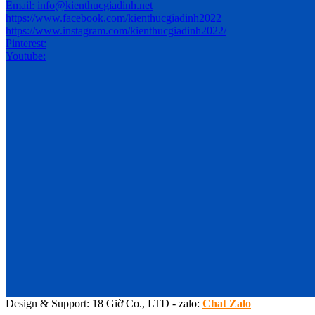
Email: info@kienthucgiadinh.net
https://www.facebook.com/kienthucgiadinh2022
https://www.instagram.com/kienthucgiadinh2022/
Pinterest:
Youtube:
Design & Support: 18 Giờ Co., LTD - zalo:
Chat Zalo