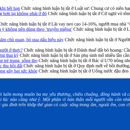
khi hết hạn
Chức năng bình luận bị tắt
ở Luật sư: Chung cư có niên hạ
g hơn lại không phải ở đó
Chức năng bình luận bị tắt
ở Cứ nghĩ vỏ tôm 
hức năng bình luận bị tắt
ở Lãi vay neo cao 14-16%, người mua nhà “
u ý không nên dùng theo ‘truyền miệng’
Chức năng bình luận bị tắt
ở Lo
năm chủ quan, bỏ qua dấu hiệu này
Chức năng bình luận bị tắt
ở Người 
gười ở thực?
Chức năng bình luận bị tắt
ở Đánh thuế đất bỏ hoang: Cần 
ng thai kỳ
Chức năng bình luận bị tắt
ở Sản phụ sinh mổ nhiều lần cần 
p trẻ trung, sống thọ
Chức năng bình luận bị tắt
ở Bác sĩ U70 trông như 
 thu hồi đất
Chức năng bình luận bị tắt
ở Quy định mới về bồi thường, 
ông gây hại sức khỏe
Chức năng bình luận bị tắt
ở Uống nước đậu đen m
i luôn mong muốn ba mẹ yêu thương, chiều chuộng, đồng hành và ch
i lúc nào cũng như ý. Một phần vì bản thân mỗi người vẫn còn nhiề
gia đình trên khắp thế gian có cuộc sống trong ấm, ngoài êm, con ch