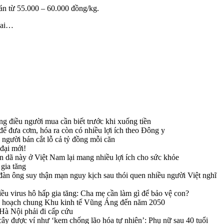
 bán từ 55.000 – 60.000 đồng/kg.
 Lai…
 điều người mua cần biết trước khi xuống tiền
ể đưa cơm, hóa ra còn có nhiều lợi ích theo Đông y
người bán cắt lỗ cả tỷ đồng mỗi căn
 đại mới!
ân dã này ở Việt Nam lại mang nhiều lợi ích cho sức khỏe
gia tăng
àn ông suy thận mạn nguy kịch sau thói quen nhiều người Việt nghĩ
iều virus hô hấp gia tăng: Cha mẹ cần làm gì để bảo vệ con?
y hoạch chung Khu kinh tế Vũng Áng đến năm 2050
 Hà Nội phải đi cấp cứu
i cây được ví như ‘kem chống lão hóa tự nhiên’: Phụ nữ sau 40 tuổi