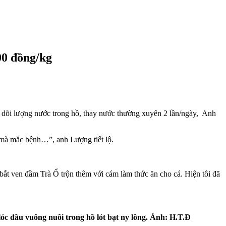
00 đồng/kg
.
eo dõi lượng nước trong hồ, thay nước thường xuyên 2 lần/ngày, Anh
ều mà mắc bệnh…”, anh Lượng tiết lộ.
nh bắt ven đầm Trà Ổ trộn thêm với cám làm thức ăn cho cá. Hiện tôi đã
c đầu vuông nuôi trong hồ lót bạt ny lông. Ảnh: H.T.Đ