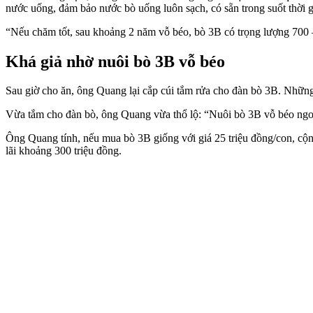
nước uống, đảm bảo nước bò uống luôn sạch, có sẵn trong suốt thời 
“Nếu chăm tốt, sau khoảng 2 năm vỗ béo, bò 3B có trọng lượng 700 –
Khá giả nhờ nuôi bò 3B vỗ béo
Sau giờ cho ăn, ông Quang lại cắp cúi tắm rửa cho đàn bò 3B. Những 
Vừa tắm cho đàn bò, ông Quang vừa thổ lộ: “Nuôi bò 3B vỗ béo ngon 
Ông Quang tính, nếu mua bò 3B giống với giá 25 triệu đồng/con, cộng
lãi khoảng 300 triệu đồng.