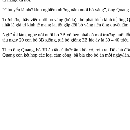
“Chủ yếu là nhờ kinh nghiệm những năm nuôi bò vàng”, ông Quang c
Trước đó, thấy việc nuôi bò vàng (bò ta) khó phát triển kinh tế, ôn
nhất là giá trị kinh tế mang lại tốt gấp đôi bò vàng nên ông quyết tâm
Nghĩ rồi làm, nghe nói nuôi bò 3B vỗ béo phải có môi trường nuôi tố
tậu ngay 20 con bò 3B giống, giá bò giống 3B lúc ấy là 30 – 40 triệ
Theo ông Quang, bò 3B ăn tất cả thức ăn khô, cỏ, rơm rạ. Để chủ độ
Quang còn kết hợp các loại cám công, bã bia cho bò ăn mỗi ngày/lần