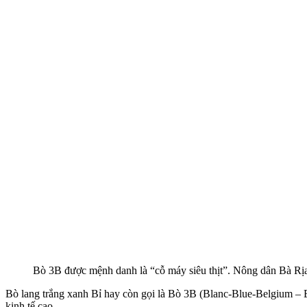
Bò 3B được mệnh danh là “cỗ máy siêu thịt”. Nông dân Bà R
Bò lang trắng xanh Bỉ hay còn gọi là Bò 3B (Blanc-Blue-Belgium – Bl
kinh tế cao.