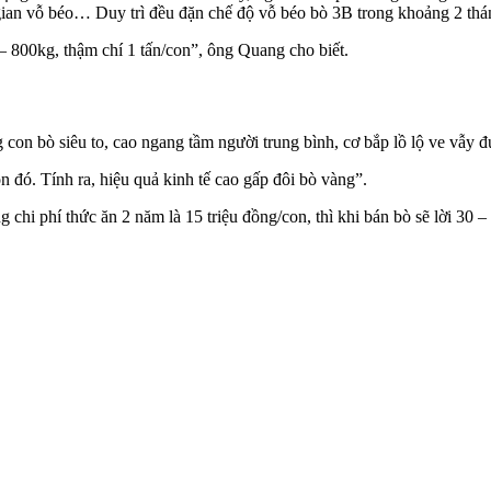
gian vỗ béo… Duy trì đều đặn chế độ vỗ béo bò 3B trong khoảng 2 thán
 800kg, thậm chí 1 tấn/con”, ông Quang cho biết.
con bò siêu to, cao ngang tầm người trung bình, cơ bắp lồ lộ ve vẫy 
đó. Tính ra, hiệu quả kinh tế cao gấp đôi bò vàng”.
 chi phí thức ăn 2 năm là 15 triệu đồng/con, thì khi bán bò sẽ lời 3