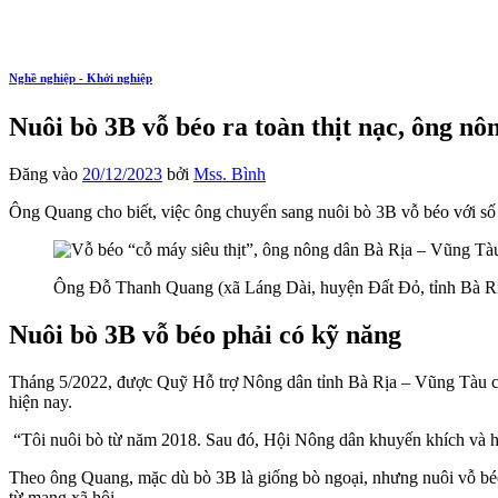
Nghề nghiệp - Khởi nghiệp
Nuôi bò 3B vỗ béo ra toàn thịt nạc, ông n
Đăng vào
20/12/2023
bởi
Mss. Bình
Ông Quang cho biết, việc ông chuyển sang nuôi bò 3B vỗ béo với số
Ông Đỗ Thanh Quang (xã Láng Dài, huyện Đất Đỏ, tỉnh Bà Rịa
Nuôi bò 3B
vỗ béo phải có kỹ năng
Tháng 5/2022, được Quỹ Hỗ trợ Nông dân tỉnh Bà Rịa – Vũng Tàu cho
hiện nay.
“Tôi nuôi bò từ năm 2018. Sau đó, Hội Nông dân khuyến khích và hỗ
Theo ông Quang, mặc dù bò 3B là giống bò ngoại, nhưng nuôi vỗ bé
từ mạng xã hội.