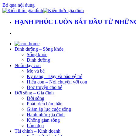
Bỏ qua nội dung
HẠNH PHÚC LUÔN BẮT ĐẦU TỪ NHỮNG
Dinh dưỡng – Sống khỏe
Sống khỏe
Dinh dưỡng
Nuôi dạy con
Mẹ và bé
Kỹ năng – Dạy và bảo vệ trẻ
Hiểu con – Nói chuyện với con
Đọc truyện cho bé
Đời sống – Gia đình
Đời sống
Phát triển bản thân
Giảm áp lực cuộc sống
Hạnh phúc gia đình
Không gian sống
Làm đẹp
Tài chính – Kinh doanh