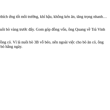
g thích ứng tốt môi trường, khí hậu, không kén ăn, tăng trọng nhanh…
ại nuôi bò vàng trước đây. Gom góp đồng vốn, ông Quang về Trà Vinh
ng cỏ. Vì là nuôi bò 3B vỗ béo, nên ngoài việc cho bò ăn cỏ, ông
 bò hằng ngày.