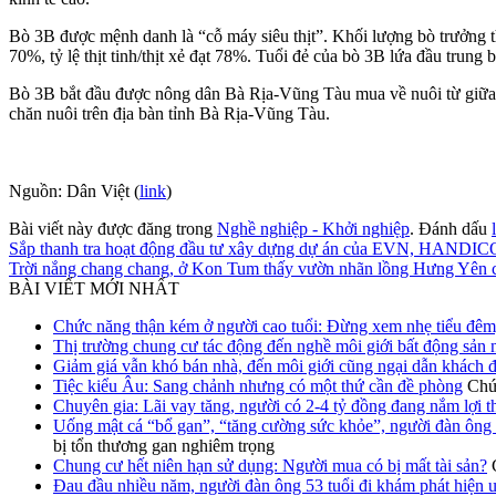
Bò 3B được mệnh danh là “cỗ máy siêu thịt”. Khối lượng bò trưởng th
70%, tỷ lệ thịt tinh/thịt xẻ đạt 78%. Tuổi đẻ của bò 3B lứa đầu trung
Bò 3B bắt đầu được nông dân Bà Rịa-Vũng Tàu mua về nuôi từ giữa nă
chăn nuôi trên địa bàn tỉnh Bà Rịa-Vũng Tàu.
Nguồn: Dân Việt (
link
)
Bài viết này được đăng trong
Nghề nghiệp - Khởi nghiệp
. Đánh dấu
Sắp thanh tra hoạt động đầu tư xây dựng dự án của EVN, HANDIC
Trời nắng chang chang, ở Kon Tum thấy vườn nhãn lồng Hưng Yên cây 
BÀI VIẾT MỚI NHẤT
Chức năng thận kém ở người cao tuổi: Đừng xem nhẹ tiểu đêm
Thị trường chung cư tác động đến nghề môi giới bất động sản 
Giảm giá vẫn khó bán nhà, đến môi giới cũng ngại dẫn khách 
Tiệc kiểu Âu: Sang chảnh nhưng có một thứ cần đề phòng
Chức
Chuyên gia: Lãi vay tăng, người có 2-4 tỷ đồng đang nắm lợi 
Uống mật cá “bổ gan”, “tăng cường sức khỏe”, người đàn ông 
bị tổn thương gan nghiêm trọng
Chung cư hết niên hạn sử dụng: Người mua có bị mất tài sản?
Đau đầu nhiều năm, người đàn ông 53 tuổi đi khám phát hiện 