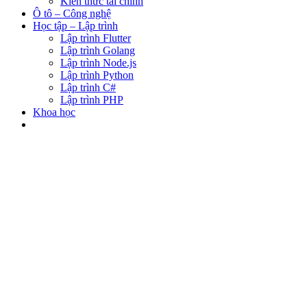
Kiến thức tài chính
Ô tô – Công nghệ
Học tập – Lập trình
Lập trình Flutter
Lập trình Golang
Lập trình Node.js
Lập trình Python
Lập trình C#
Lập trình PHP
Khoa học