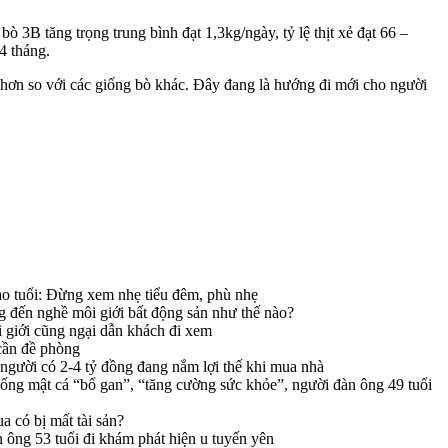
3B tăng trọng trung bình đạt 1,3kg/ngày, tỷ lệ thịt xẻ đạt 66 –
4 tháng.
 hơn so với các giống bò khác. Đây đang là hướng đi mới cho người
o tuổi: Đừng xem nhẹ tiểu đêm, phù nhẹ
g đến nghề môi giới bất động sản như thế nào?
 giới cũng ngại dẫn khách đi xem
cần đề phòng
 người có 2-4 tỷ đồng đang nắm lợi thế khi mua nhà
ng mật cá “bổ gan”, “tăng cường sức khỏe”, người đàn ông 49 tuổi
 có bị mất tài sản?
ông 53 tuổi đi khám phát hiện u tuyến yên