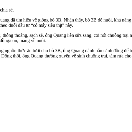
hia sẻ.
g Quang đã tìm hiểu về giống bò 3B. Nhận thấy, bò 3B dễ nuôi, khả năn
 theo đuổi đầu tư “cổ máy siêu thịt” này.
t, thông thoáng, sạch sẽ, ông Quang liền sửa sang, cơi nới chuồng tr
u đồng/con, mang về nuôi.
ng nguồn thức ăn tươi cho bò 3B, ông Quang dành hẳn cánh đồng để trồ
. Đồng thời, ông Quang thường xuyên vệ sinh chuồng trại, tắm rửa cho