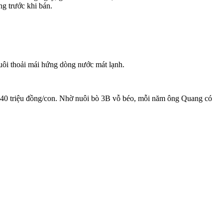
g trước khi bán.
đuôi thoải mái hứng dòng nước mát lạnh.
0 – 40 triệu đồng/con. Nhờ nuôi bò 3B vỗ béo, mỗi năm ông Quang có