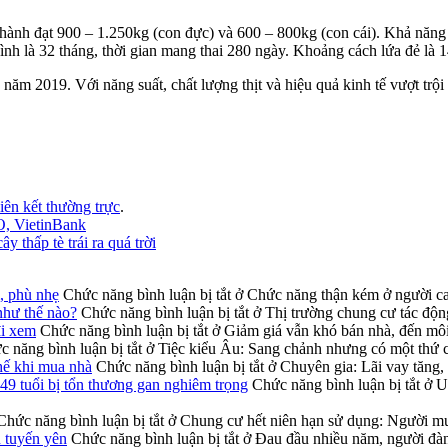
ành đạt 900 – 1.250kg (con đực) và 600 – 800kg (con cái). Khả năng bò 
 bình là 32 tháng, thời gian mang thai 280 ngày. Khoảng cách lứa đẻ là 1
m 2019. Với năng suất, chất lượng thịt và hiệu quả kinh tế vượt trội
liên kết thường trực
.
O, VietinBank
thấp tè trái ra quá trời
, phù nhẹ
Chức năng bình luận bị tắt
ở Chức năng thận kém ở người ca
như thế nào?
Chức năng bình luận bị tắt
ở Thị trường chung cư tác độn
đi xem
Chức năng bình luận bị tắt
ở Giảm giá vẫn khó bán nhà, đến môi
 năng bình luận bị tắt
ở Tiệc kiểu Âu: Sang chảnh nhưng có một thứ 
thế khi mua nhà
Chức năng bình luận bị tắt
ở Chuyên gia: Lãi vay tăng,
49 tuổi bị tổn thương gan nghiêm trọng
Chức năng bình luận bị tắt
ở Uố
Chức năng bình luận bị tắt
ở Chung cư hết niên hạn sử dụng: Người mua
u tuyến yên
Chức năng bình luận bị tắt
ở Đau đầu nhiều năm, người đàn 