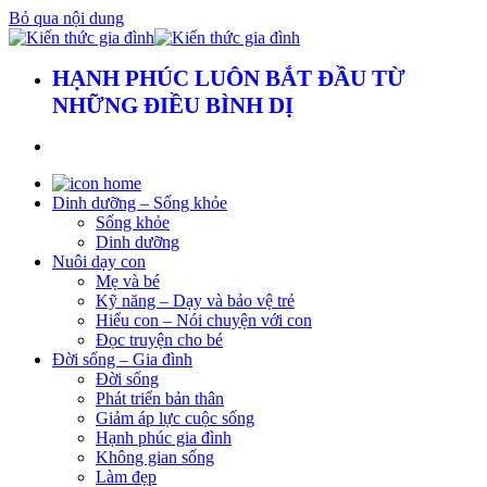
Bỏ qua nội dung
HẠNH PHÚC LUÔN BẮT ĐẦU TỪ
NHỮNG ĐIỀU BÌNH DỊ
Dinh dưỡng – Sống khỏe
Sống khỏe
Dinh dưỡng
Nuôi dạy con
Mẹ và bé
Kỹ năng – Dạy và bảo vệ trẻ
Hiểu con – Nói chuyện với con
Đọc truyện cho bé
Đời sống – Gia đình
Đời sống
Phát triển bản thân
Giảm áp lực cuộc sống
Hạnh phúc gia đình
Không gian sống
Làm đẹp