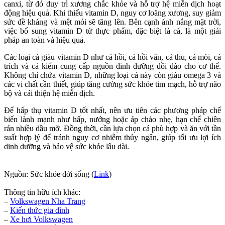
canxi, từ đó duy trì xương chắc khỏe và hỗ trợ hệ miễn dịch hoạt
động hiệu quả. Khi thiếu vitamin D, nguy cơ loãng xương, suy giảm
sức đề kháng và mệt mỏi sẽ tăng lên. Bên cạnh ánh nắng mặt trời,
việc bổ sung vitamin D từ thực phẩm, đặc biệt là cá, là một giải
pháp an toàn và hiệu quả.
Các loại cá giàu vitamin D như cá hồi, cá hồi vân, cá thu, cá mòi, cá
trích và cá kiếm cung cấp nguồn dinh dưỡng dồi dào cho cơ thể.
Không chỉ chứa vitamin D, những loại cá này còn giàu omega 3 và
các vi chất cần thiết, giúp tăng cường sức khỏe tim mạch, hỗ trợ não
bộ và cải thiện hệ miễn dịch.
Để hấp thụ vitamin D tốt nhất, nên ưu tiên các phương pháp chế
biến lành mạnh như hấp, nướng hoặc áp chảo nhẹ, hạn chế chiên
rán nhiều dầu mỡ. Đồng thời, cần lựa chọn cá phù hợp và ăn với tần
suất hợp lý để tránh nguy cơ nhiễm thủy ngân, giúp tối ưu lợi ích
dinh dưỡng và bảo vệ sức khỏe lâu dài.
Nguồn: Sức khỏe đời sống (
Link
)
Thông tin hữu ích khác:
–
Volkswagen Nha Trang
–
Kiến thức gia đình
–
Xe hơi Volkswagen