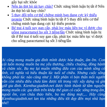
gây hại sức khỏe
Nên ăn thịt bò tái hay chín?
Chức năng bình luận bị tắt
ở Nên
ăn thịt bò tái hay chín?
5 thay đổi trên cơ thể chứng minh bạn đang cực kỳ thiếu
protein
Chức năng bình luận bị tắt
ở 5 thay đổi trên cơ thể
chứng minh bạn đang cực kỳ thiếu protein
Bé trai 4 tuổi suy gan cấp, phải lọc máu liên tục vì được cho
uống paracetamol hạ sốt 3 tiếng/lần
Chức năng bình luận bị
tắt
ở Bé trai 4 tuổi suy gan cấp, phải lọc máu liên tục vì được
cho uống paracetamol hạ sốt 3 tiếng/lần
Ai cũng mong muốn gia đình mình được hòa thuận, ấm êm. Con
cái luôn mong muốn ba mẹ yêu thương, chiều chuộng, đồng hành
và chăm sóc. Ba mẹ lại muốn những đứa con của mình sống có
tình, có nghĩa và hiếu thuận lúc tuổi xế chiều. Nhưng cuộc sống
không phải lúc nào cũng như ý. Một phần vì bản thân mỗi người
vẫn còn nhiều điều chưa làm được tốt trong việc xây dựng và gìn
giữ gia đình. Kienthucgiadinh.net được hình thành từ tâm nguyện
mong muốn các gia đình trên khắp thế gian có cuộc sống trong ấm,
ngoài êm, con cháu thảo hiền, ba mẹ đúng mực,... Hãy cùng
Kienthucgiadinh.net lan tỏa những điều tốt đẹp đến mọi nhà bạn
nhé!