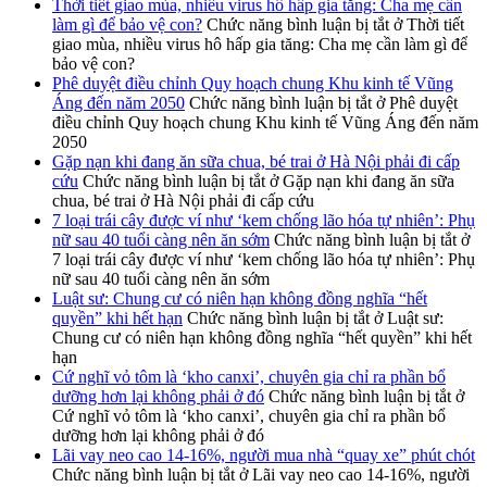
Thời tiết giao mùa, nhiều virus hô hấp gia tăng: Cha mẹ cần
làm gì để bảo vệ con?
Chức năng bình luận bị tắt
ở Thời tiết
giao mùa, nhiều virus hô hấp gia tăng: Cha mẹ cần làm gì để
bảo vệ con?
Phê duyệt điều chỉnh Quy hoạch chung Khu kinh tế Vũng
Áng đến năm 2050
Chức năng bình luận bị tắt
ở Phê duyệt
điều chỉnh Quy hoạch chung Khu kinh tế Vũng Áng đến năm
2050
Gặp nạn khi đang ăn sữa chua, bé trai ở Hà Nội phải đi cấp
cứu
Chức năng bình luận bị tắt
ở Gặp nạn khi đang ăn sữa
chua, bé trai ở Hà Nội phải đi cấp cứu
7 loại trái cây được ví như ‘kem chống lão hóa tự nhiên’: Phụ
nữ sau 40 tuổi càng nên ăn sớm
Chức năng bình luận bị tắt
ở
7 loại trái cây được ví như ‘kem chống lão hóa tự nhiên’: Phụ
nữ sau 40 tuổi càng nên ăn sớm
Luật sư: Chung cư có niên hạn không đồng nghĩa “hết
quyền” khi hết hạn
Chức năng bình luận bị tắt
ở Luật sư:
Chung cư có niên hạn không đồng nghĩa “hết quyền” khi hết
hạn
Cứ nghĩ vỏ tôm là ‘kho canxi’, chuyên gia chỉ ra phần bổ
dưỡng hơn lại không phải ở đó
Chức năng bình luận bị tắt
ở
Cứ nghĩ vỏ tôm là ‘kho canxi’, chuyên gia chỉ ra phần bổ
dưỡng hơn lại không phải ở đó
Lãi vay neo cao 14-16%, người mua nhà “quay xe” phút chót
Chức năng bình luận bị tắt
ở Lãi vay neo cao 14-16%, người