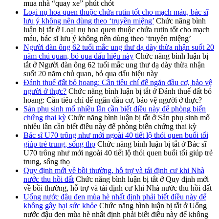
mua nhà “quay xe” phút chót
Loại nụ hoa quen thuộc chứa rutin tốt cho mạch máu, bác sĩ
lưu ý không nên dùng theo ‘truyền miệng’
Chức năng bình
luận bị tắt
ở Loại nụ hoa quen thuộc chứa rutin tốt cho mạch
máu, bác sĩ lưu ý không nên dùng theo ‘truyền miệng’
Người đàn ông 62 tuổi mắc ung thư dạ dày thừa nhận suốt 20
năm chủ quan, bỏ qua dấu hiệu này
Chức năng bình luận bị
tắt
ở Người đàn ông 62 tuổi mắc ung thư dạ dày thừa nhận
suốt 20 năm chủ quan, bỏ qua dấu hiệu này
Đánh thuế đất bỏ hoang: Cần tiêu chí để ngăn đầu cơ, bảo vệ
người ở thực?
Chức năng bình luận bị tắt
ở Đánh thuế đất bỏ
hoang: Cần tiêu chí để ngăn đầu cơ, bảo vệ người ở thực?
Sản phụ sinh mổ nhiều lần cần biết điều này để phòng biến
chứng thai kỳ
Chức năng bình luận bị tắt
ở Sản phụ sinh mổ
nhiều lần cần biết điều này để phòng biến chứng thai kỳ
Bác sĩ U70 trông như mới ngoài 40 tiết lộ thói quen buổi tối
giúp trẻ trung, sống thọ
Chức năng bình luận bị tắt
ở Bác sĩ
U70 trông như mới ngoài 40 tiết lộ thói quen buổi tối giúp trẻ
trung, sống thọ
Quy định mới về bồi thường, hỗ trợ và tái định cư khi Nhà
nước thu hồi đất
Chức năng bình luận bị tắt
ở Quy định mới
về bồi thường, hỗ trợ và tái định cư khi Nhà nước thu hồi đất
Uống nước đậu đen mùa hè nhất định phải biết điều này để
không gây hại sức khỏe
Chức năng bình luận bị tắt
ở Uống
nước đậu đen mùa hè nhất định phải biết điều này để không