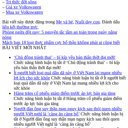
–
Tri thức đời sống
–
Giá xe Volkswagen
–
Mua xe Volkswagen
Bài viết này được đăng trong
Mẹ và bé
,
Nuôi dạy con
. Đánh dấu
liên kết thường trực
.
Phòng ngừa đột quỵ: 5 nguyên tắc tắm an toàn trong ngày nắng
nóng
Mách bạn 18 loại thực phẩm cực bổ thận không phải ai cũng biết
BÀI VIẾT MỚI NHẤT
‘Chủ động tránh thai’ – bí kíp yêu bản thân thời đại mới!
Chức năng bình luận bị tắt
ở ‘Chủ động tránh thai’ – bí kíp
yêu bản thân thời đại mới!
Ít người biết loại quả dân dã này ở Việt Nam lại mang nhiều
lợi ích cho sức khỏe
Chức năng bình luận bị tắt
ở Ít người biết
loại quả dân dã này ở Việt Nam lại mang nhiều lợi ích cho
sức khỏe
Hàng trăm cổ phiếu giảm điểm trước áp lực bán gia tăng
Chức năng bình luận bị tắt
ở Hàng trăm cổ phiếu giảm điểm
trước áp lực bán gia tăng
Người đàn ông suy thận mạn nguy kịch sau thói quen nhiều
người Việt nghĩ là ‘càng ăn càng bổ’
Chức năng bình luận bị
tắt
ở Người đàn ông suy thận mạn nguy kịch sau thói quen
nhiều người Việt nghĩ là ‘càng ăn càng bổ’