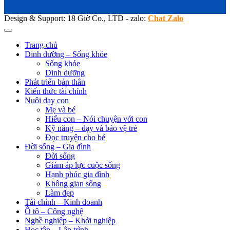
Design & Support: 18 Giờ Co., LTD - zalo:
Chat Zalo
Trang chủ
Dinh dưỡng – Sống khỏe
Sống khỏe
Dinh dưỡng
Phát triển bản thân
Kiến thức tài chính
Nuôi dạy con
Mẹ và bé
Hiểu con – Nói chuyện với con
Kỹ năng – dạy và bảo vệ trẻ
Đọc truyện cho bé
Đời sống – Gia đình
Đời sống
Giảm áp lực cuộc sống
Hạnh phúc gia đình
Không gian sống
Làm đẹp
Tài chính – Kinh doanh
Ô tô – Công nghệ
Nghề nghiệp – Khởi nghiệp
Học tập – Lập trình