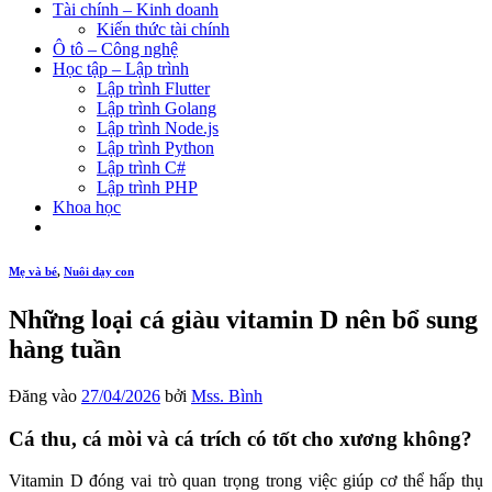
Tài chính – Kinh doanh
Kiến thức tài chính
Ô tô – Công nghệ
Học tập – Lập trình
Lập trình Flutter
Lập trình Golang
Lập trình Node.js
Lập trình Python
Lập trình C#
Lập trình PHP
Khoa học
Mẹ và bé
,
Nuôi dạy con
Những loại cá giàu vitamin D nên bổ sung
hàng tuần
Đăng vào
27/04/2026
bởi
Mss. Bình
Cá thu, cá mòi và cá trích có tốt cho xương không?
Vitamin D đóng vai trò quan trọng trong việc giúp cơ thể hấp thụ