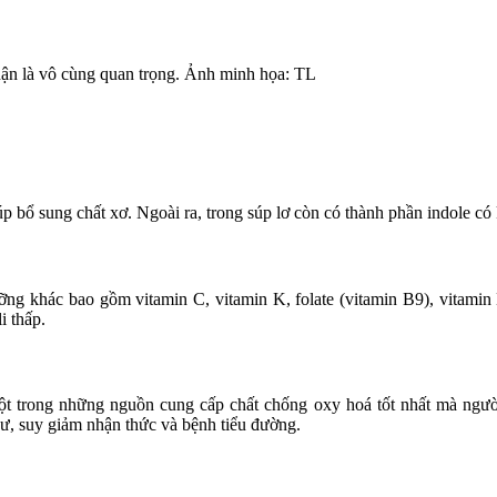
thận là vô cùng quan trọng. Ảnh minh họa: TL
úp bổ sung chất xơ. Ngoài ra, trong súp lơ còn có thành phần indole có
ưỡng khác bao gồm vitamin C, vitamin K, folate (vitamin B9), vitam
i thấp.
ột trong những nguồn cung cấp chất chống oxy hoá tốt nhất mà người
hư, suy giảm nhận thức và bệnh tiểu đường.