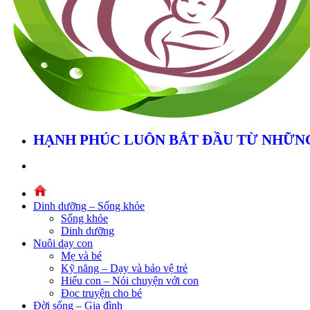
HẠNH PHÚC LUÔN BẮT ĐẦU TỪ NHỮNG
Dinh dưỡng – Sống khỏe
Sống khỏe
Dinh dưỡng
Nuôi dạy con
Mẹ và bé
Kỹ năng – Dạy và bảo vệ trẻ
Hiểu con – Nói chuyện với con
Đọc truyện cho bé
Đời sống – Gia đình