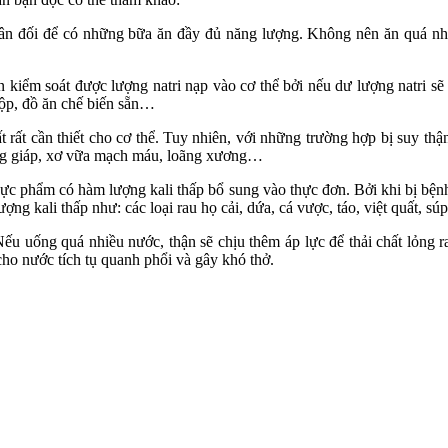
ân đối để có những bữa ăn đầy đủ năng lượng. Không nên ăn quá nhiều
ên kiểm soát được lượng natri nạp vào cơ thể bởi nếu dư lượng natri
hộp, đồ ăn chế biến sẵn…
 rất cần thiết cho cơ thể. Tuy nhiên, với những trường hợp bị suy th
ường giáp, xơ vữa mạch máu, loãng xương…
ực phẩm có hàm lượng kali thấp bổ sung vào thực đơn. Bởi khi bị bệnh
 kali thấp như: các loại rau họ cải, dứa, cá vược, táo, việt quất, súp
 uống quá nhiều nước, thận sẽ chịu thêm áp lực để thải chất lỏng r
ho nước tích tụ quanh phổi và gây khó thở.