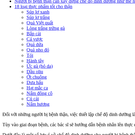
Người bị bệnh thận cần xây dựng chế độ dinh dưỡng như thế 
18 loại thực phẩm tốt cho thận
Súp lơ xanh
Súp lơ trắng
Quả Việt quất
Lòng trắng trứng gà
Bắp cải
Cá vược
Quả dứa
Quả nho đỏ
Tỏi
Hành tây
Ức gà (bỏ da)
Dầu oliu
Ớt chuông
Dưa hấu
Hạt mắc ca
Nấm đông cô
Củ cải
Nấm hương
Đối với những người bị bệnh thận, việc thiết lập chế độ dinh dưỡng 
Tùy vào giai đoạn bệnh, các bác sĩ sẽ hướng dẫn bệnh nhân lên thực
Dưới đây là một số lưu ý về chế độ dinh dưỡng cho người bị bệnh th