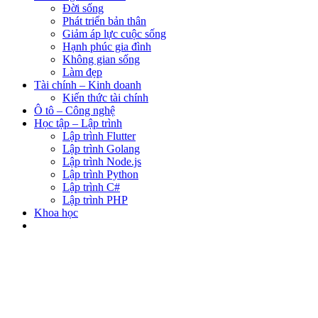
Đời sống
Phát triển bản thân
Giảm áp lực cuộc sống
Hạnh phúc gia đình
Không gian sống
Làm đẹp
Tài chính – Kinh doanh
Kiến thức tài chính
Ô tô – Công nghệ
Học tập – Lập trình
Lập trình Flutter
Lập trình Golang
Lập trình Node.js
Lập trình Python
Lập trình C#
Lập trình PHP
Khoa học