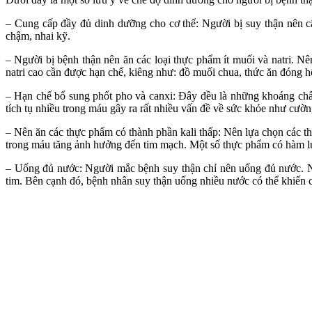
– Cung cấp đầy đủ dinh dưỡng cho cơ thể: Người bị suy thận nên c
chậm, nhai kỹ.
– Người bị bệnh thận nên ăn các loại thực phẩm ít muối và natri. N
natri cao cần được hạn chế, kiêng như: đồ muối chua, thức ăn đóng 
– Hạn chế bổ sung phốt pho và canxi: Đây đều là những khoáng chất
tích tụ nhiều trong máu gây ra rất nhiều vấn đề về sức khỏe như c
– Nên ăn các thực phẩm có thành phần kali thấp: Nên lựa chọn các th
trong máu tăng ảnh hưởng đến tim mạch. Một số thực phẩm có hàm lượng
– Uống đủ nước: Người mắc bệnh suy thận chỉ nên uống đủ nước. Nếu
tim. Bên cạnh đó, bệnh nhân suy thận uống nhiều nước có thể khiến c