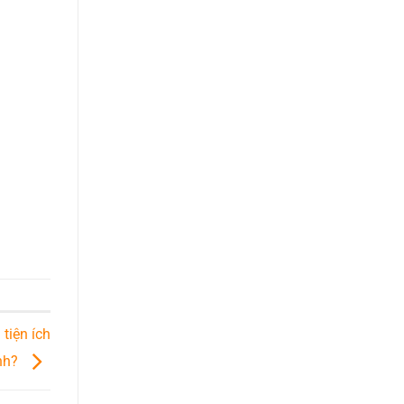
tiện ích
inh?