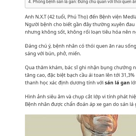
Phòng bệnh sán lá gan: Đừng chủ quan với thói quen ă
Anh N.X.T (42 tuổi, Phú Thọ) đến Bệnh viện Med
Người bệnh cho biết gần đây thường xuyên đau
nhưng không sốt, không rối loạn tiêu hóa nên n
Đáng chú ý, bệnh nhân có thói quen ăn rau sống,
sáng với bún, phở, miến.
Qua thăm khám, bác sĩ ghi nhận bụng chướng n
tăng cao, đặc biệt bạch cầu ái toan lên tới 31,3
thanh học xác định dương tính với
sán lá gan
lớ
Hình ảnh siêu âm và chụp cắt lớp vi tính phát hi
Bệnh nhân được chẩn đoán áp xe gan do sán lá gan