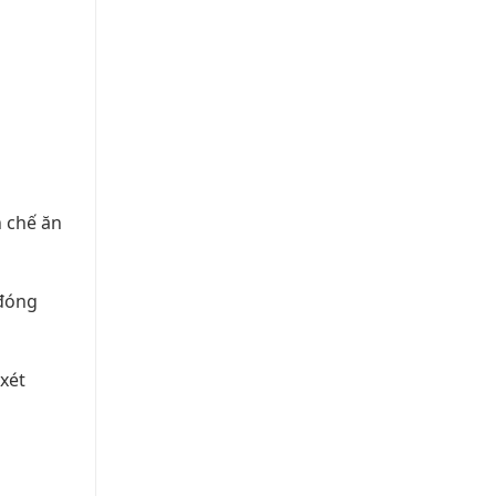
n chế ăn
 đóng
xét