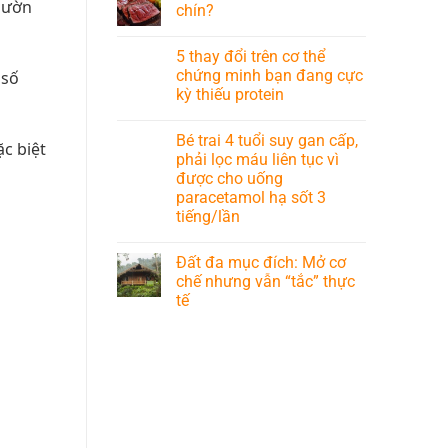
 sườn
chín?
5 thay đổi trên cơ thể
chứng minh bạn đang cực
 số
kỳ thiếu protein
Bé trai 4 tuổi suy gan cấp,
c biệt
phải lọc máu liên tục vì
được cho uống
paracetamol hạ sốt 3
tiếng/lần
Đất đa mục đích: Mở cơ
chế nhưng vẫn “tắc” thực
tế