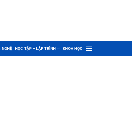
G NGHỆ
HỌC TẬP – LẬP TRÌNH
KHOA HỌC