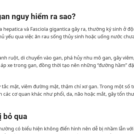
gan nguy hiểm ra sao?
ola hepatica và Fasciola gigantica gây ra, thường ký sinh ở đ
hủ yếu qua việc ăn rau sống thủy sinh hoặc uống nước chư
ành ruột, di chuyển vào gan, phá hủy nhu mô gan, gây viêm,
 ổ áp xe trong gan, đồng thời tạo nên những “đường hầm” đ
 tắc mật, viêm đường mật, thậm chí xơ gan. Trong một số 
ến các cơ quan khác như phổi, da, não hoặc mắt, gây tổn th
ị bỏ qua
hường có biểu hiện không điển hình nên dễ bị nhầm lẫn với 