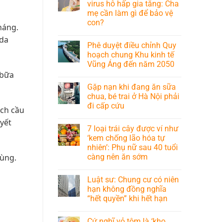
virus hô hấp gia tăng: Cha
mẹ cần làm gì để bảo vệ
con?
háng.
 da
Phê duyệt điều chỉnh Quy
hoạch chung Khu kinh tế
Vũng Áng đến năm 2050
 bữa
Gặp nạn khi đang ăn sữa
chua, bé trai ở Hà Nội phải
đi cấp cứu
ạch cầu
uyết
7 loại trái cây được ví như
‘kem chống lão hóa tự
nhiên’: Phụ nữ sau 40 tuổi
càng nên ăn sớm
rùng.
Luật sư: Chung cư có niên
hạn không đồng nghĩa
“hết quyền” khi hết hạn
Cứ nghĩ vỏ tôm là ‘kho