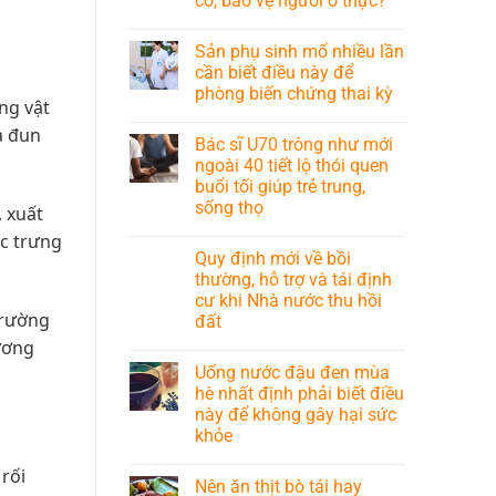
cơ, bảo vệ người ở thực?
Sản phụ sinh mổ nhiều lần
cần biết điều này để
phòng biến chứng thai kỳ
ộng vật
a đun
Bác sĩ U70 trông như mới
ngoài 40 tiết lộ thói quen
buổi tối giúp trẻ trung,
sống thọ
 xuất
ặc trưng
Quy định mới về bồi
thường, hỗ trợ và tái định
cư khi Nhà nước thu hồi
trường
đất
ương
Uống nước đậu đen mùa
hè nhất định phải biết điều
này để không gây hại sức
khỏe
rối
Nên ăn thịt bò tái hay