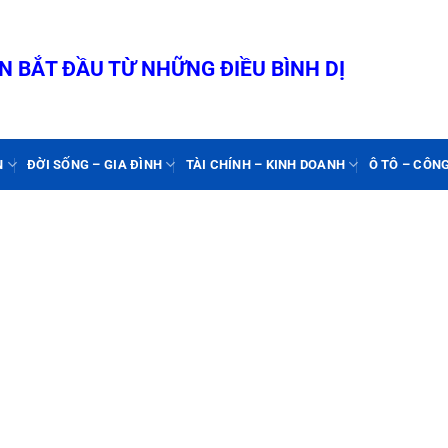
 BẮT ĐẦU TỪ NHỮNG ĐIỀU BÌNH DỊ
N
ĐỜI SỐNG – GIA ĐÌNH
TÀI CHÍNH – KINH DOANH
Ô TÔ – CÔN