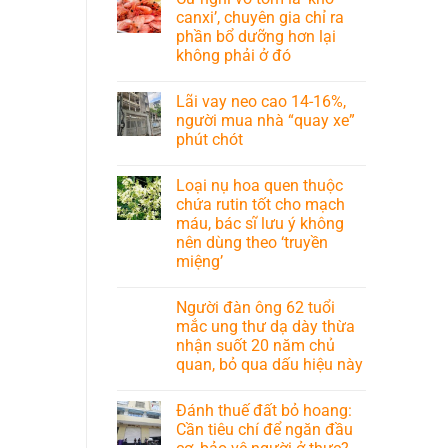
canxi’, chuyên gia chỉ ra
phần bổ dưỡng hơn lại
không phải ở đó
Lãi vay neo cao 14-16%,
người mua nhà “quay xe”
phút chót
Loại nụ hoa quen thuộc
chứa rutin tốt cho mạch
máu, bác sĩ lưu ý không
nên dùng theo ‘truyền
miệng’
Người đàn ông 62 tuổi
mắc ung thư dạ dày thừa
nhận suốt 20 năm chủ
quan, bỏ qua dấu hiệu này
Đánh thuế đất bỏ hoang:
Cần tiêu chí để ngăn đầu