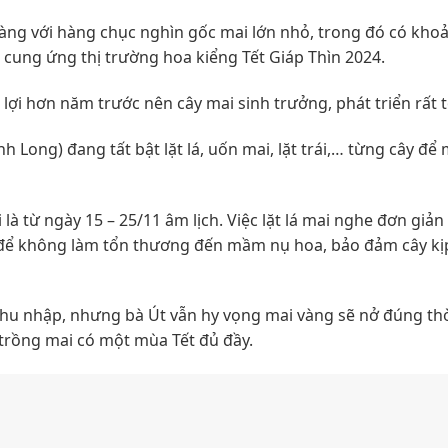
àng với hàng chục nghìn gốc mai lớn nhỏ, trong đó có kho
cung ứng thị trường hoa kiểng Tết Giáp Thìn 2024.
ợi hơn năm trước nên cây mai sinh trưởng, phát triển rất t
h Long) đang tất bật lặt lá, uốn mai, lặt trái,… từng cây để 
 là từ ngày 15 – 25/11 âm lịch. Việc lặt lá mai nghe đơn giản 
y để không làm tổn thương đến mầm nụ hoa, bảo đảm cây kị
hu nhập, nhưng bà Út vẫn hy vọng mai vàng sẽ nở đúng th
 trồng mai có một mùa Tết đủ đầy.