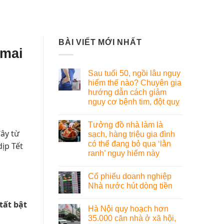
BÀI VIẾT MỚI NHẤT
 mai
Sau tuổi 50, ngồi lâu nguy
hiểm thế nào? Chuyên gia
hướng dẫn cách giảm
nguy cơ bệnh tim, đột quỵ
Tưởng đồ nhà làm là
ây từ
sạch, hàng triệu gia đình
có thể đang bỏ qua ‘lằn
ịp Tết
ranh’ nguy hiểm này
Cổ phiếu doanh nghiệp
Nhà nước hút dòng tiền
tất bật
Hà Nội quy hoạch hơn
35.000 căn nhà ở xã hội,