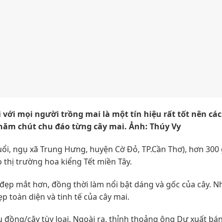
với mọi người trồng mai là một tín hiệu rất tốt nên cá
hăm chút chu đáo từng cây mai. Ảnh: Thúy Vy
uổi, ngụ xã Trung Hưng, huyện Cờ Đỏ, TP.Cần Thơ), hơn 300
 thị trường hoa kiểng Tết miền Tây.
a đẹp mắt hơn, đồng thời làm nổi bật dáng và gốc của cây. N
ẹp toàn diện và tinh tế của cây mai.
u đồng/cây tùy loại. Ngoài ra, thỉnh thoảng ông Dự xuất bán