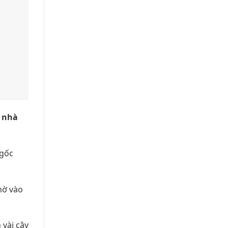
c nhà
 gốc
hờ vào
 vài cây