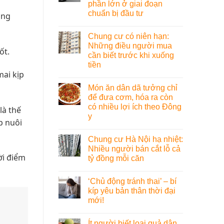
phần lớn ở giai đoạn
chuẩn bị đầu tư
ảng
Chung cư có niên hạn:
Những điều người mua
ốt.
cần biết trước khi xuống
tiền
mai kịp
Món ăn dân dã tưởng chỉ
để đưa cơm, hóa ra còn
có nhiều lợi ích theo Đông
là thế
y
p nuôi
Chung cư Hà Nội hạ nhiệt:
Nhiều người bán cắt lỗ cả
ời điểm
tỷ đồng mỗi căn
‘Chủ động tránh thai’ – bí
kíp yêu bản thân thời đại
mới!
Ít người biết loại quả dân