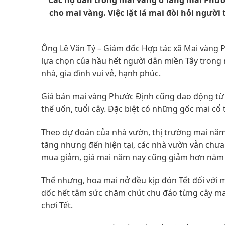
Các hộ dân trồng mai vàng ở làng mai Phước
cho mai vàng. Việc lặt lá mai đòi hỏi người
Ông Lê Văn Tý – Giám đốc Hợp tác xã Mai vàng Ph
lựa chọn của hầu hết người dân miền Tây trong
nhà, gia đình vui vẻ, hạnh phúc.
Giá bán mai vàng Phước Định cũng dao động từ v
thế uốn, tuổi cây. Đặc biệt có những gốc mai cổ 
Theo dự đoán của nhà vườn, thị trường mai năm 
tăng nhưng đến hiện tại, các nhà vườn vẫn chưa
mua giảm, giá mai năm nay cũng giảm hơn năm 
Thế nhưng, hoa mai nở đều kịp đón Tết đối với m
dốc hết tâm sức chăm chút chu đáo từng cây ma
chơi Tết.