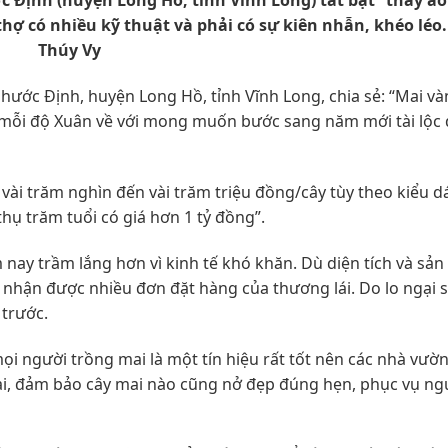
 Định (huyện Long Hồ, tỉnh Vĩnh Long) tất bật “thay á
 thợ có nhiều kỹ thuật và phải có sự kiên nhẫn, khéo léo
Thúy Vy
ước Định, huyện Long Hồ, tỉnh Vĩnh Long, chia sẻ: “Mai và
 mỗi độ Xuân về với mong muốn bước sang năm mới tài lộc 
ài trăm nghìn đến vài trăm triệu đồng/cây tùy theo kiểu d
thụ trăm tuổi có giá hơn 1 tỷ đồng”.
nay trầm lắng hơn vì kinh tế khó khăn. Dù diện tích và sản
 nhận được nhiều đơn đặt hàng của thương lái. Do lo ngại 
trước.
ọi người trồng mai là một tín hiệu rất tốt nên các nhà vườ
i, đảm bảo cây mai nào cũng nở đẹp đúng hẹn, phục vụ ng