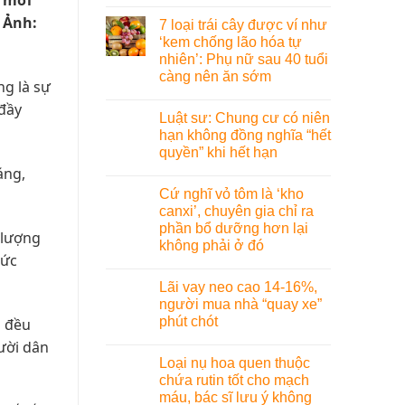
o mới”
. Ảnh:
7 loại trái cây được ví như
‘kem chống lão hóa tự
nhiên’: Phụ nữ sau 40 tuổi
càng nên ăn sớm
ng là sự
đầy
Luật sư: Chung cư có niên
hạn không đồng nghĩa “hết
quyền” khi hết hạn
áng,
Cứ nghĩ vỏ tôm là ‘kho
canxi’, chuyên gia chỉ ra
phần bổ dưỡng hơn lại
 lượng
không phải ở đó
sức
Lãi vay neo cao 14-16%,
người mua nhà “quay xe”
phút chót
n đều
ười dân
Loại nụ hoa quen thuộc
chứa rutin tốt cho mạch
máu, bác sĩ lưu ý không