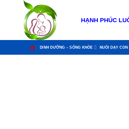
Bỏ
qua
nội
HẠNH PHÚC LUÔ
dung
DINH DƯỠNG – SỐNG KHỎE
NUÔI DẠY CON