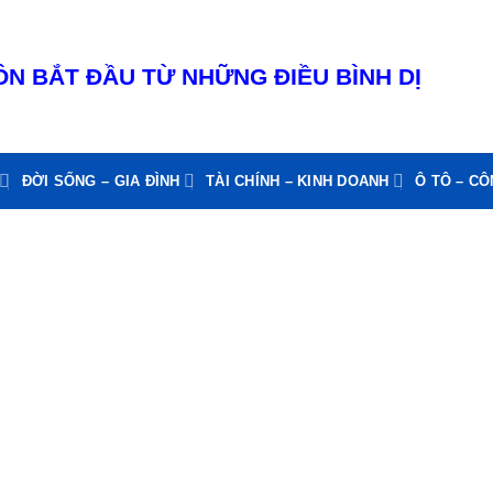
N BẮT ĐẦU TỪ NHỮNG ĐIỀU BÌNH DỊ
ĐỜI SỐNG – GIA ĐÌNH
TÀI CHÍNH – KINH DOANH
Ô TÔ – C