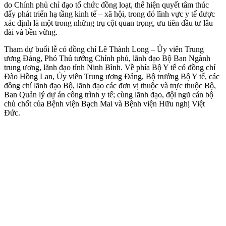
do Chính phủ chỉ đạo tổ chức đồng loạt, thể hiện quyết tâm thúc
đẩy phát triển hạ tầng kinh tế – xã hội, trong đó lĩnh vực y tế được
xác định là một trong những trụ cột quan trọng, ưu tiên đầu tư lâu
dài và bền vững.
Tham dự buổi lễ có đồng chí Lê Thành Long – Ủy viên Trung
ương Đảng, Phó Thủ tướng Chính phủ, lãnh đạo Bộ Ban Ngành
trung ương, lãnh đạo tỉnh Ninh Bình. Về phía Bộ Y tế có đồng chí
Đào Hồng Lan, Ủy viên Trung ương Đảng, Bộ trưởng Bộ Y tế, các
đồng chí lãnh đạo Bộ, lãnh đạo các đơn vị thuộc và trực thuộc Bộ,
Ban Quản lý dự án công trình y tế; cùng lãnh đạo, đội ngũ cán bộ
chủ chốt của Bệnh viện Bạch Mai và Bệnh viện Hữu nghị Việt
Đức.