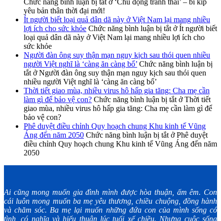
Chức năng bình luận bị tắt
ở ‘Chủ động tránh thai’ – bí kíp
yêu bản thân thời đại mới!
Ít người biết loại quả dân dã này ở Việt Nam lại mang nhiều
lợi ích cho sức khỏe
Chức năng bình luận bị tắt
ở Ít người biết
loại quả dân dã này ở Việt Nam lại mang nhiều lợi ích cho
sức khỏe
Người đàn ông suy thận mạn nguy kịch sau thói quen nhiều
người Việt nghĩ là ‘càng ăn càng bổ’
Chức năng bình luận bị
tắt
ở Người đàn ông suy thận mạn nguy kịch sau thói quen
nhiều người Việt nghĩ là ‘càng ăn càng bổ’
Thời tiết giao mùa, nhiều virus hô hấp gia tăng: Cha mẹ cần
làm gì để bảo vệ con?
Chức năng bình luận bị tắt
ở Thời tiết
giao mùa, nhiều virus hô hấp gia tăng: Cha mẹ cần làm gì để
bảo vệ con?
Phê duyệt điều chỉnh Quy hoạch chung Khu kinh tế Vũng
Áng đến năm 2050
Chức năng bình luận bị tắt
ở Phê duyệt
điều chỉnh Quy hoạch chung Khu kinh tế Vũng Áng đến năm
2050
Ai cũng mong muốn gia đình mình được hòa thuận, ấm êm. Con
cái luôn mong muốn ba mẹ yêu thương, chiều chuộng, đồng hành
và chăm sóc. Ba mẹ lại muốn những đứa con của mình sống có
tình, có nghĩa và hiếu thuận lúc tuổi xế chiều. Nhưng cuộc sống