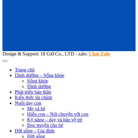
Design & Support: 18 Giờ Co., LTD - zalo:
Chat Zalo
Trang chủ
Dinh dưỡng – Sống khỏe
Sống khỏe
Dinh dưỡng
Phát triển bản thân
Kiến thức tài chính
Nuôi dạy con
Mẹ và bé
Hiểu con – Nói chuyện với con
Kỹ năng – dạy và bảo vệ trẻ
Đọc truyện cho bé
Đời sống – Gia đình
Đời sống