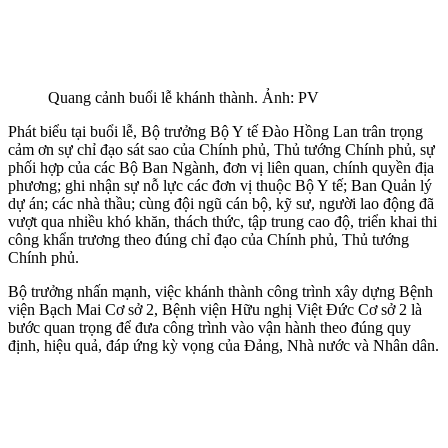
Quang cảnh buổi lễ khánh thành. Ảnh: PV
Phát biểu tại buổi lễ, Bộ trưởng Bộ Y tế Đào Hồng Lan trân trọng
cảm ơn sự chỉ đạo sát sao của Chính phủ, Thủ tướng Chính phủ, sự
phối hợp của các Bộ Ban Ngành, đơn vị liên quan, chính quyền địa
phương; ghi nhận sự nỗ lực các đơn vị thuộc Bộ Y tế; Ban Quản lý
dự án; các nhà thầu; cùng đội ngũ cán bộ, kỹ sư, người lao động đã
vượt qua nhiều khó khăn, thách thức, tập trung cao độ, triển khai thi
công khẩn trương theo đúng chỉ đạo của Chính phủ, Thủ tướng
Chính phủ.
Bộ trưởng nhấn mạnh, việc khánh thành công trình xây dựng Bệnh
viện Bạch Mai Cơ sở 2, Bệnh viện Hữu nghị Việt Đức Cơ sở 2 là
bước quan trọng để đưa công trình vào vận hành theo đúng quy
định, hiệu quả, đáp ứng kỳ vọng của Đảng, Nhà nước và Nhân dân.