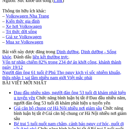
Nguồn: Sức khỏe đời sống (
Link
)
Thông tin hữu ích khác:
–
Volkswagen Nha Trang
–
Kiến thức
gia đình
–
Xe hơi Volkswagen
–
Tri thức đời sống
–
Giá xe Volkswagen
–
Mua xe Volkswagen
Bài viết này được đăng trong
Dinh dưỡng
,
Dinh dưỡng - Sống
khỏe
. Đánh dấu
liên kết thường trực
.
Vốn tư nhân chiếm 82% trong 234 dự án khởi công, khánh thành
ngày 19/12
Người đàn ông 61 tuổi ở Phú Thọ nguy kịch vì sốc nhiễm khuẩn,
thừa nhận 1 sai lầm nhiều nam giới Việt mắc phải
BÀI VIẾT MỚI NHẤT
Đau đầu nhiều năm, người đàn ông 53 tuổi đi khám phát hiện
u tuyến yên
Chức năng bình luận bị tắt
ở Đau đầu nhiều năm,
người đàn ông 53 tuổi đi khám phát hiện u tuyến yên
Giá căn hộ chung cư Hà Nội nhiều nơi giảm sâu
Chức năng
bình luận bị tắt
ở Giá căn hộ chung cư Hà Nội nhiều nơi giảm
sâu
Bé trai 5 tuổi nuốt nam châm, cảnh báo nguy cơ hóc, nuốt dị
vật ở trẻ nhỏ
Chức năng bình luận bị tắt
ở Bé trai 5 tuổi nuốt