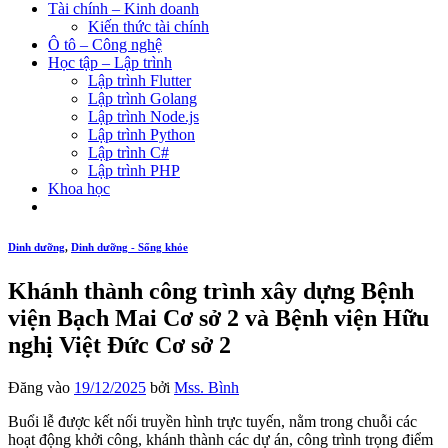
Tài chính – Kinh doanh
Kiến thức tài chính
Ô tô – Công nghệ
Học tập – Lập trình
Lập trình Flutter
Lập trình Golang
Lập trình Node.js
Lập trình Python
Lập trình C#
Lập trình PHP
Khoa học
Dinh dưỡng
,
Dinh dưỡng - Sống khỏe
Khánh thành công trình xây dựng Bệnh
viện Bạch Mai Cơ sở 2 và Bệnh viện Hữu
nghị Việt Đức Cơ sở 2
Đăng vào
19/12/2025
bởi
Mss. Bình
Buổi lễ được kết nối truyền hình trực tuyến, nằm trong chuỗi các
hoạt động khởi công, khánh thành các dự án, công trình trọng điểm