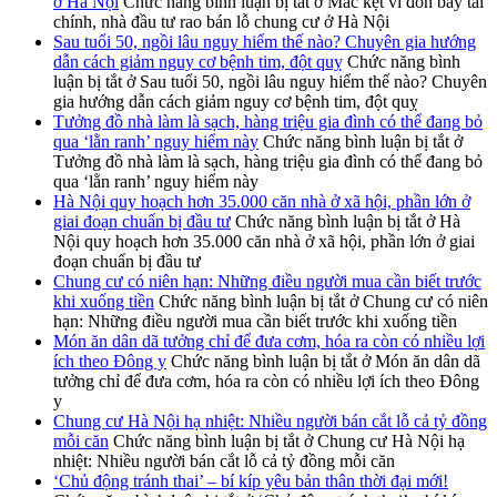
ở Hà Nội
Chức năng bình luận bị tắt
ở Mắc kẹt vì đòn bẩy tài
chính, nhà đầu tư rao bán lỗ chung cư ở Hà Nội
Sau tuổi 50, ngồi lâu nguy hiểm thế nào? Chuyên gia hướng
dẫn cách giảm nguy cơ bệnh tim, đột quỵ
Chức năng bình
luận bị tắt
ở Sau tuổi 50, ngồi lâu nguy hiểm thế nào? Chuyên
gia hướng dẫn cách giảm nguy cơ bệnh tim, đột quỵ
Tưởng đồ nhà làm là sạch, hàng triệu gia đình có thể đang bỏ
qua ‘lằn ranh’ nguy hiểm này
Chức năng bình luận bị tắt
ở
Tưởng đồ nhà làm là sạch, hàng triệu gia đình có thể đang bỏ
qua ‘lằn ranh’ nguy hiểm này
Hà Nội quy hoạch hơn 35.000 căn nhà ở xã hội, phần lớn ở
giai đoạn chuẩn bị đầu tư
Chức năng bình luận bị tắt
ở Hà
Nội quy hoạch hơn 35.000 căn nhà ở xã hội, phần lớn ở giai
đoạn chuẩn bị đầu tư
Chung cư có niên hạn: Những điều người mua cần biết trước
khi xuống tiền
Chức năng bình luận bị tắt
ở Chung cư có niên
hạn: Những điều người mua cần biết trước khi xuống tiền
Món ăn dân dã tưởng chỉ để đưa cơm, hóa ra còn có nhiều lợi
ích theo Đông y
Chức năng bình luận bị tắt
ở Món ăn dân dã
tưởng chỉ để đưa cơm, hóa ra còn có nhiều lợi ích theo Đông
y
Chung cư Hà Nội hạ nhiệt: Nhiều người bán cắt lỗ cả tỷ đồng
mỗi căn
Chức năng bình luận bị tắt
ở Chung cư Hà Nội hạ
nhiệt: Nhiều người bán cắt lỗ cả tỷ đồng mỗi căn
‘Chủ động tránh thai’ – bí kíp yêu bản thân thời đại mới!