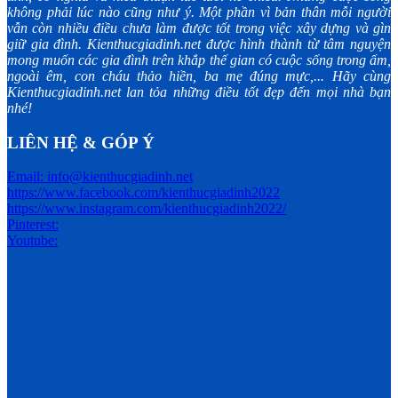
không phải lúc nào cũng như ý. Một phần vì bản thân mỗi người
vẫn còn nhiều điều chưa làm được tốt trong việc xây dựng và gìn
giữ gia đình. Kienthucgiadinh.net được hình thành từ tâm nguyện
mong muốn các gia đình trên khắp thế gian có cuộc sống trong ấm,
ngoài êm, con cháu thảo hiền, ba mẹ đúng mực,... Hãy cùng
Kienthucgiadinh.net lan tỏa những điều tốt đẹp đến mọi nhà bạn
nhé!
LIÊN HỆ & GÓP Ý
Email: info@kienthucgiadinh.net
https://www.facebook.com/kienthucgiadinh2022
https://www.instagram.com/kienthucgiadinh2022/
Pinterest:
Youtube: