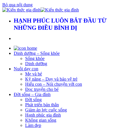
Bỏ qua nội dung
HẠNH PHÚC LUÔN BẮT ĐẦU TỪ
NHỮNG ĐIỀU BÌNH DỊ
Dinh dưỡng – Sống khỏe
Sống khỏe
Dinh dưỡng
Nuôi dạy con
Mẹ và bé
Kỹ năng – Dạy và bảo vệ trẻ
Hiểu con – Nói chuyện với con
Đọc truyện cho bé
Đời sống – Gia đình
Đời sống
Phát triển bản thân
Giảm áp lực cuộc sống
Hạnh phúc gia đình
Không gian sống
Làm đẹp