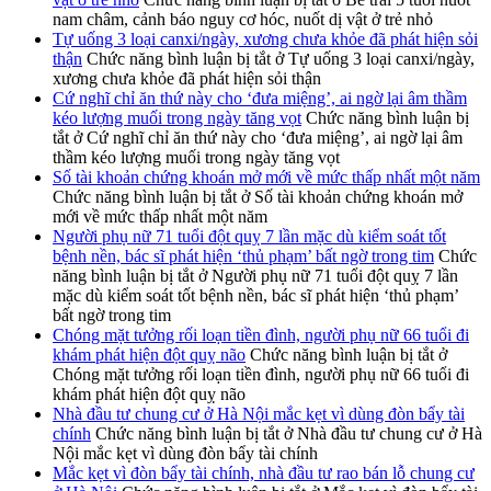
nam châm, cảnh báo nguy cơ hóc, nuốt dị vật ở trẻ nhỏ
Tự uống 3 loại canxi/ngày, xương chưa khỏe đã phát hiện sỏi
thận
Chức năng bình luận bị tắt
ở Tự uống 3 loại canxi/ngày,
xương chưa khỏe đã phát hiện sỏi thận
Cứ nghĩ chỉ ăn thứ này cho ‘đưa miệng’, ai ngờ lại âm thầm
kéo lượng muối trong ngày tăng vọt
Chức năng bình luận bị
tắt
ở Cứ nghĩ chỉ ăn thứ này cho ‘đưa miệng’, ai ngờ lại âm
thầm kéo lượng muối trong ngày tăng vọt
Số tài khoản chứng khoán mở mới về mức thấp nhất một năm
Chức năng bình luận bị tắt
ở Số tài khoản chứng khoán mở
mới về mức thấp nhất một năm
Người phụ nữ 71 tuổi đột quỵ 7 lần mặc dù kiểm soát tốt
bệnh nền, bác sĩ phát hiện ‘thủ phạm’ bất ngờ trong tim
Chức
năng bình luận bị tắt
ở Người phụ nữ 71 tuổi đột quỵ 7 lần
mặc dù kiểm soát tốt bệnh nền, bác sĩ phát hiện ‘thủ phạm’
bất ngờ trong tim
Chóng mặt tưởng rối loạn tiền đình, người phụ nữ 66 tuổi đi
khám phát hiện đột quỵ não
Chức năng bình luận bị tắt
ở
Chóng mặt tưởng rối loạn tiền đình, người phụ nữ 66 tuổi đi
khám phát hiện đột quỵ não
Nhà đầu tư chung cư ở Hà Nội mắc kẹt vì dùng đòn bẩy tài
chính
Chức năng bình luận bị tắt
ở Nhà đầu tư chung cư ở Hà
Nội mắc kẹt vì dùng đòn bẩy tài chính
Mắc kẹt vì đòn bẩy tài chính, nhà đầu tư rao bán lỗ chung cư