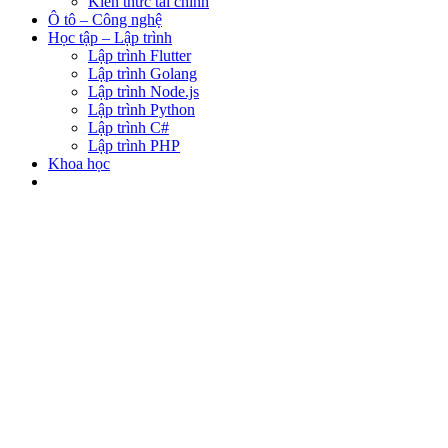
Kiến thức tài chính
Ô tô – Công nghệ
Học tập – Lập trình
Lập trình Flutter
Lập trình Golang
Lập trình Node.js
Lập trình Python
Lập trình C#
Lập trình PHP
Khoa học