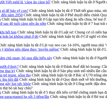
ời Việt nghĩ là ‘càng ăn càng bổ’
Chức năng bình luận bị tắt
ở Người đ
m gì để bảo vệ con?
Chức năng bình luận bị tắt
ở Thời tiết giao mùa, nh
g đến năm 2050
Chức năng bình luận bị tắt
ở Phê duyệt điều chỉnh Qu
u
Chức năng bình luận bị tắt
ở Gặp nạn khi đang ăn sữa chua, bé trai ở
nữ sau 40 tuổi càng nên ăn sớm
Chức năng bình luận bị tắt
ở 7 loại trá
khi hết hạn
Chức năng bình luận bị tắt
ở Luật sư: Chung cư có niên hạ
g hơn lại không phải ở đó
Chức năng bình luận bị tắt
ở Cứ nghĩ vỏ tôm 
hức năng bình luận bị tắt
ở Lãi vay neo cao 14-16%, người mua nhà “
u ý không nên dùng theo ‘truyền miệng’
Chức năng bình luận bị tắt
ở Lo
năm chủ quan, bỏ qua dấu hiệu này
Chức năng bình luận bị tắt
ở Người 
gười ở thực?
Chức năng bình luận bị tắt
ở Đánh thuế đất bỏ hoang: Cần 
ng thai kỳ
Chức năng bình luận bị tắt
ở Sản phụ sinh mổ nhiều lần cần 
p trẻ trung, sống thọ
Chức năng bình luận bị tắt
ở Bác sĩ U70 trông như 
 thu hồi đất
Chức năng bình luận bị tắt
ở Quy định mới về bồi thường, 
ông gây hại sức khỏe
Chức năng bình luận bị tắt
ở Uống nước đậu đen m
 thịt bò tái hay chín?
n
Chức năng bình luận bị tắt
ở 5 thay đổi trên cơ thể chứng minh bạn đ
ng paracetamol hạ sốt 3 tiếng/lần
Chức năng bình luận bị tắt
ở Bé trai 4