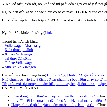
5. Khi có biểu hiện sốt, ho, khó thở thì phải đến ngay cơ sở y tế nơi 
Người dân đến và về từ các nước có số ca mắc COVID-19 cao cần ch
Bộ Y tế sẽ tiếp tục phối hợp với WHO theo dõi chặt chẽ tình hình dị
Nguồn: Sức khỏe đời sống (
Link
)
Thông tin hữu ích khác:
–
Volkswagen Nha Trang
–
Kiến thức
gia đình
–
Xe hơi Volkswagen
–
Tri thức đời sống
–
Giá xe Volkswagen
–
Mua xe Volkswagen
Bài viết này được đăng trong
Dinh dưỡng
,
Dinh dưỡng - Sống khỏe
.
Nhà chung cư, tập thể 5 tầng trở lên phải mua bảo hiểm cháy nổ từ n
Tiếp xúc với sứa trong khi tắm biển, cánh tay bé gái tổn thương nặng
BÀI VIẾT MỚI NHẤT
‘Chủ động tránh thai’ – bí kíp yêu bản thân thời đại mới!
Chức n
Ít người biết loại quả dân dã này ở Việt Nam lại mang nhiều lợ
Hàng trăm cổ phiếu giảm điểm trước áp lực bán gia tăng
Chức n