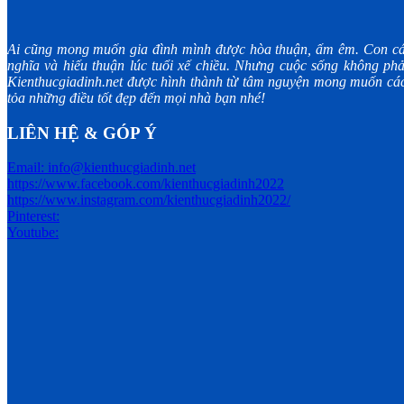
Ai cũng mong muốn gia đình mình được hòa thuận, ấm êm. Con cá
nghĩa và hiếu thuận lúc tuổi xế chiều. Nhưng cuộc sống không phả
Kienthucgiadinh.net được hình thành từ tâm nguyện mong muốn các 
tỏa những điều tốt đẹp đến mọi nhà bạn nhé!
LIÊN HỆ & GÓP Ý
Email: info@kienthucgiadinh.net
https://www.facebook.com/kienthucgiadinh2022
https://www.instagram.com/kienthucgiadinh2022/
Pinterest:
Youtube: