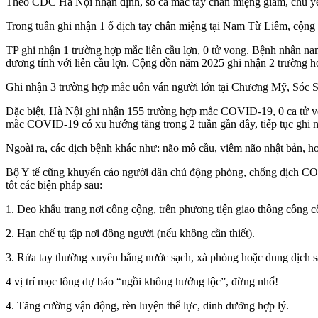
Theo CDC Hà Nội nhận định, số ca mắc tay chân miệng giảm, chủ yếu 
Trong tuần ghi nhận 1 ổ dịch tay chân miệng tại Nam Từ Liêm, cộng
TP ghi nhận 1 trường hợp mắc liên cầu lợn, 0 tử vong. Bệnh nhân nam,
dương tính với liên cầu lợn. Cộng dồn năm 2025 ghi nhận 2 trường hợ
Ghi nhận 3 trường hợp mắc uốn ván người lớn tại Chương Mỹ, Sóc Sơ
Đặc biệt, Hà Nội ghi nhận 155 trường hợp mắc COVID-19, 0 ca tử v
mắc COVID-19 có xu hướng tăng trong 2 tuần gần đây, tiếp tục ghi nh
Ngoài ra, các dịch bệnh khác như: não mô cầu, viêm não nhật bản, ho
Bộ Y tế cũng khuyến cáo người dân chủ động phòng, chống dịch CO
tốt các biện pháp sau:
1. Đeo khẩu trang nơi công cộng, trên phương tiện giao thông công cộn
2. Hạn chế tụ tập nơi đông người (nếu không cần thiết).
3. Rửa tay thường xuyên bằng nước sạch, xà phòng hoặc dung dịch s
4 vị trí mọc lông dự báo “ngồi không hưởng lộc”, đừng nhổ!
4. Tăng cường vận động, rèn luyện thể lực, dinh dưỡng hợp lý.