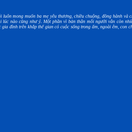
i luôn mong muốn ba mẹ yêu thương, chiều chuộng, đồng hành và ch
i lúc nào cũng như ý. Một phần vì bản thân mỗi người vẫn còn nhiề
gia đình trên khắp thế gian có cuộc sống trong ấm, ngoài êm, con ch