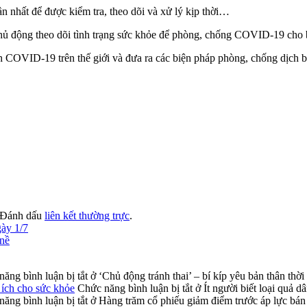
gần nhất để được kiểm tra, theo dõi và xử lý kịp thời…
ủ động theo dõi tình trạng sức khỏe để phòng, chống COVID-19 cho 
ch COVID-19 trên thế giới và đưa ra các biện pháp phòng, chống dịch 
 Đánh dấu
liên kết thường trực
.
gày 1/7
 nề
ăng bình luận bị tắt
ở ‘Chủ động tránh thai’ – bí kíp yêu bản thân thời
i ích cho sức khỏe
Chức năng bình luận bị tắt
ở Ít người biết loại quả d
ăng bình luận bị tắt
ở Hàng trăm cổ phiếu giảm điểm trước áp lực bán 