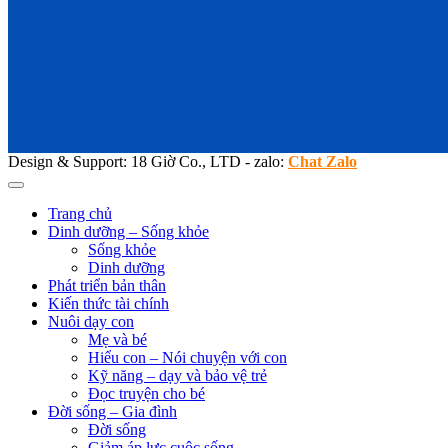
Design & Support: 18 Giờ Co., LTD - zalo:
Chat Zalo
Trang chủ
Dinh dưỡng – Sống khỏe
Sống khỏe
Dinh dưỡng
Phát triển bản thân
Kiến thức tài chính
Nuôi dạy con
Mẹ và bé
Hiểu con – Nói chuyện với con
Kỹ năng – dạy và bảo vệ trẻ
Đọc truyện cho bé
Đời sống – Gia đình
Đời sống
Giảm áp lực cuộc sống