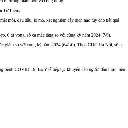
ịch ở trường mầm non và cộng đồng.
am Từ Liêm.
 mệt mỏi, đau đầu, lơ mơ, xét nghiệm cấy dịch não tủy cho kết quả
, 0 tử vong, số ca mắc tăng so với cùng kỳ năm 2024 (7/0).
mắc giảm so với cùng kỳ năm 2024 (641/0). Theo CDC Hà Nội, số ca
 bệnh COVID-19, Bộ Y tế tiếp tục khuyến cáo người dân thực hiện