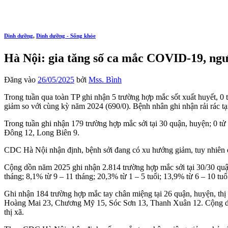
Dinh dưỡng
,
Dinh dưỡng - Sống khỏe
Hà Nội: gia tăng số ca mắc COVID-19, ngư
Đăng vào
26/05/2025
bởi
Mss. Bình
Trong tuần qua toàn TP ghi nhận 5 trường hợp mắc sốt xuất huyết, 0
giảm so với cùng kỳ năm 2024 (690/0). Bệnh nhân ghi nhận rải rác tạ
Trong tuần ghi nhận 179 trường hợp mắc sởi tại 30 quận, huyện; 0 t
Đông 12, Long Biên 9.
CDC Hà Nội nhận định, bệnh sởi đang có xu hướng giảm, tuy nhiên dự 
Cộng dồn năm 2025 ghi nhận 2.814 trường hợp mắc sởi tại 30/30 quận
tháng; 8,1% từ 9 – 11 tháng; 20,3% từ 1 – 5 tuổi; 13,9% từ 6 – 10 tuổ
Ghi nhận 184 trường hợp mắc tay chân miệng tại 26 quận, huyện, thị
Hoàng Mai 23, Chương Mỹ 15, Sóc Sơn 13, Thanh Xuân 12. Cộng dồn 
thị xã.