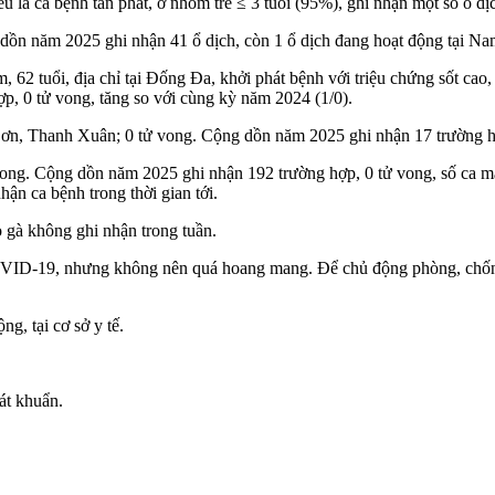
là ca bệnh tản phát, ở nhóm trẻ ≤ 3 tuổi (95%), ghi nhận một số ổ d
 dồn năm 2025 ghi nhận 41 ổ dịch, còn 1 ổ dịch đang hoạt động tại N
 62 tuổi, địa chỉ tại Đống Đa, khởi phát bệnh với triệu chứng sốt cao,
p, 0 tử vong, tăng so với cùng kỳ năm 2024 (1/0).
n, Thanh Xuân; 0 tử vong. Cộng dồn năm 2025 ghi nhận 17 trường hợp
ong. Cộng dồn năm 2025 ghi nhận 192 trường hợp, 0 tử vong, số ca 
ận ca bệnh trong thời gian tới.
 gà không ghi nhận trong tuần.
VID-19, nhưng không nên quá hoang mang. Để chủ động phòng, chống
g, tại cơ sở y tế.
át khuẩn.