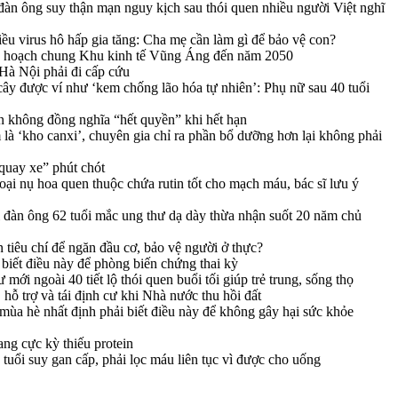
àn ông suy thận mạn nguy kịch sau thói quen nhiều người Việt nghĩ
iều virus hô hấp gia tăng: Cha mẹ cần làm gì để bảo vệ con?
y hoạch chung Khu kinh tế Vũng Áng đến năm 2050
 Hà Nội phải đi cấp cứu
i cây được ví như ‘kem chống lão hóa tự nhiên’: Phụ nữ sau 40 tuổi
n không đồng nghĩa “hết quyền” khi hết hạn
là ‘kho canxi’, chuyên gia chỉ ra phần bổ dưỡng hơn lại không phải
quay xe” phút chót
ại nụ hoa quen thuộc chứa rutin tốt cho mạch máu, bác sĩ lưu ý
đàn ông 62 tuổi mắc ung thư dạ dày thừa nhận suốt 20 năm chủ
tiêu chí để ngăn đầu cơ, bảo vệ người ở thực?
biết điều này để phòng biến chứng thai kỳ
mới ngoài 40 tiết lộ thói quen buổi tối giúp trẻ trung, sống thọ
hỗ trợ và tái định cư khi Nhà nước thu hồi đất
ùa hè nhất định phải biết điều này để không gây hại sức khỏe
ang cực kỳ thiếu protein
 tuổi suy gan cấp, phải lọc máu liên tục vì được cho uống