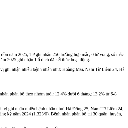
ng dồn năm 2025, TP ghi nhận 256 trường hợp mắc, 0 tử vong; số mắc
năm 2025 ghi nhận 1 ổ dịch đã kết thúc hoạt động.
đơn vị ghi nhận nhiều bệnh nhân như: Hoàng Mai, Nam Từ Liêm 24, Hà
 nhân phân bố theo nhóm tuổi: 12,4% dưới 6 tháng; 13,2% từ 6-8
ố đơn vị ghi nhận nhiều bệnh nhân như: Hà Đông 25, Nam Từ Liêm 24,
ng kỳ năm 2024 (1.323/0). Bệnh nhân phân bố tại 30 quận, huyện,