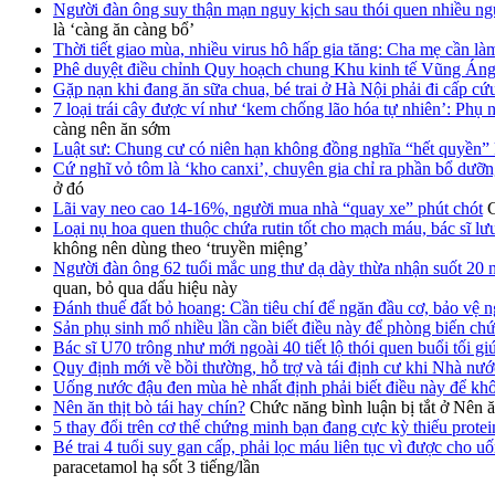
Người đàn ông suy thận mạn nguy kịch sau thói quen nhiều ngư
là ‘càng ăn càng bổ’
Thời tiết giao mùa, nhiều virus hô hấp gia tăng: Cha mẹ cần là
Phê duyệt điều chỉnh Quy hoạch chung Khu kinh tế Vũng Án
Gặp nạn khi đang ăn sữa chua, bé trai ở Hà Nội phải đi cấp cứ
7 loại trái cây được ví như ‘kem chống lão hóa tự nhiên’: Phụ 
càng nên ăn sớm
Luật sư: Chung cư có niên hạn không đồng nghĩa “hết quyền” 
Cứ nghĩ vỏ tôm là ‘kho canxi’, chuyên gia chỉ ra phần bổ dưỡn
ở đó
Lãi vay neo cao 14-16%, người mua nhà “quay xe” phút chót
C
Loại nụ hoa quen thuộc chứa rutin tốt cho mạch máu, bác sĩ lư
không nên dùng theo ‘truyền miệng’
Người đàn ông 62 tuổi mắc ung thư dạ dày thừa nhận suốt 20 
quan, bỏ qua dấu hiệu này
Đánh thuế đất bỏ hoang: Cần tiêu chí để ngăn đầu cơ, bảo vệ n
Sản phụ sinh mổ nhiều lần cần biết điều này để phòng biến chứ
Bác sĩ U70 trông như mới ngoài 40 tiết lộ thói quen buổi tối giú
Quy định mới về bồi thường, hỗ trợ và tái định cư khi Nhà nước
Uống nước đậu đen mùa hè nhất định phải biết điều này để kh
Nên ăn thịt bò tái hay chín?
Chức năng bình luận bị tắt
ở Nên ăn
5 thay đổi trên cơ thể chứng minh bạn đang cực kỳ thiếu protei
Bé trai 4 tuổi suy gan cấp, phải lọc máu liên tục vì được cho uố
paracetamol hạ sốt 3 tiếng/lần