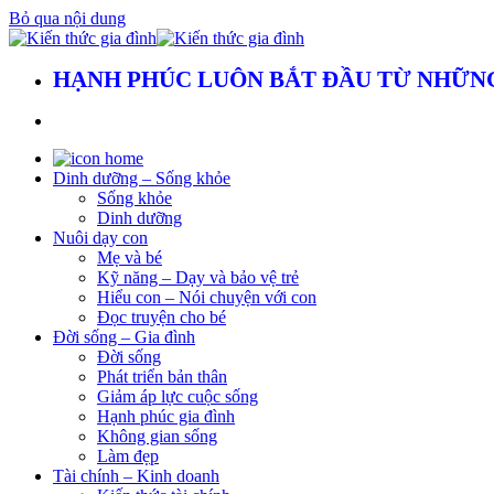
Bỏ qua nội dung
HẠNH PHÚC LUÔN BẮT ĐẦU TỪ NHỮNG
Dinh dưỡng – Sống khỏe
Sống khỏe
Dinh dưỡng
Nuôi dạy con
Mẹ và bé
Kỹ năng – Dạy và bảo vệ trẻ
Hiểu con – Nói chuyện với con
Đọc truyện cho bé
Đời sống – Gia đình
Đời sống
Phát triển bản thân
Giảm áp lực cuộc sống
Hạnh phúc gia đình
Không gian sống
Làm đẹp
Tài chính – Kinh doanh