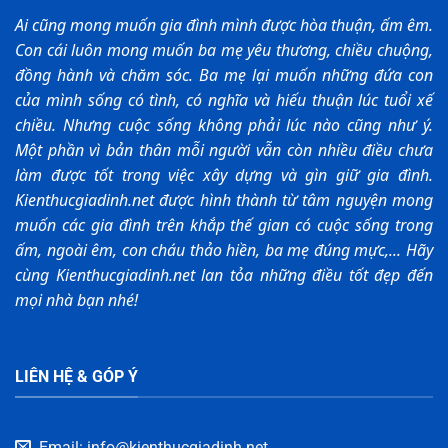
Ai cũng mong muốn gia đình mình được hòa thuận, ấm êm.
Con cái luôn mong muốn ba mẹ yêu thương, chiều chuộng,
đồng hành và chăm sóc. Ba mẹ lại muốn những đứa con
của mình sống có tình, có nghĩa và hiếu thuận lúc tuổi xế
chiều. Nhưng cuộc sống không phải lúc nào cũng như ý.
Một phần vì bản thân mỗi người vẫn còn nhiều điều chưa
làm được tốt trong việc xây dựng và gìn giữ gia đình.
Kienthucgiadinh.net được hình thành từ tâm nguyện mong
muốn các gia đình trên khắp thế gian có cuộc sống trong
ấm, ngoài êm, con cháu thảo hiền, ba mẹ đúng mực,... Hãy
cùng Kienthucgiadinh.net lan tỏa những điều tốt đẹp đến
mọi nhà bạn nhé!
LIÊN HỆ & GÓP Ý
Email: info@kienthucgiadinh.net