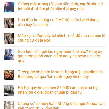
Chóng mặt tưởng rối loạn tiền đình, người phụ nữ
66 tuổi đi khám phát hiện đột quỵ não
Nhà đầu tư chung cư ở Hà Nội mắc kẹt vì dùng
đòn bẩy tài chính
Mắc kẹt vì đòn bẩy tài chính, nhà đầu tư rao bán lỗ
chung cư ở Hà Nội
Sau tuổi 50, ngồi lâu nguy hiểm thế nào? Chuyên
gia hướng dẫn cách giảm nguy cơ bệnh tim, đột
quỵ
Tưởng đồ nhà làm là sạch, hàng triệu gia đình có
thể đang bỏ qua ‘lằn ranh’ nguy hiểm này
Hà Nội quy hoạch hơn 35.000 căn nhà ở xã hội,
phần lớn ở giai đoạn chuẩn bị đầu tư
Chung cư có niên hạn: Những điều người mua cần
biết trước khi xuống tiền