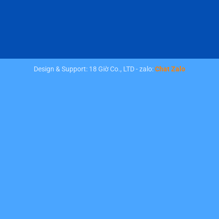
Design & Support: 18 Giờ Co., LTD - zalo:
Chat Zalo