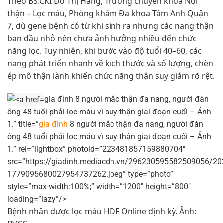
Theo BS.CKI Đỗ Thị Hằng, Trưởng chuyên khoa Nội
thận – Lọc máu, Phòng khám Đa khoa Tâm Anh Quận
7, dù gene bệnh có từ khi sinh ra nhưng các nang thận
ban đầu nhỏ nên chưa ảnh hưởng nhiều đến chức
năng lọc. Tuy nhiên, khi bước vào độ tuổi 40–60, các
nang phát triển nhanh về kích thước và số lượng, chèn
ép mô thận lành khiến chức năng thận suy giảm rõ rệt.
gia đình 8 người mắc thận đa nang, người đàn
ông 48 tuổi phải lọc máu vì suy thận giai đoạn cuối – Ảnh
1.” title=”
gia đình
8 người mắc thận đa nang, người đàn
ông 48 tuổi phải lọc máu vì suy thận giai đoạn cuối – Ảnh
1.” rel=”lightbox” photoid=”223481857159880704″
src=”https://giadinh.mediacdn.vn/296230595582509056/20
1779095680027954737262.jpeg” type=”photo”
style=”max-width:100%;” width=”1200″ height=”800″
loading=”lazy”/>
Bệnh nhân được lọc máu HDF Online định kỳ. Ảnh: