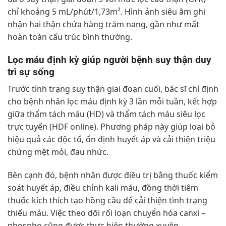
chỉ khoảng 5 mL/phút/1,73m². Hình ảnh siêu âm ghi
nhận hai thận chứa hàng trăm nang, gần như mất
hoàn toàn cấu trúc bình thường.
Lọc máu định kỳ giúp người bệnh suy thận duy
trì sự sống
Trước tình trạng suy thận giai đoạn cuối, bác sĩ chỉ định
cho bệnh nhân lọc máu định kỳ 3 lần mỗi tuần, kết hợp
giữa thẩm tách máu (HD) và thẩm tách máu siêu lọc
trực tuyến (HDF online). Phương pháp này giúp loại bỏ
hiệu quả các độc tố, ổn định huyết áp và cải thiện triệu
chứng mệt mỏi, đau nhức.
Bên cạnh đó, bệnh nhân được điều trị bằng thuốc kiểm
soát huyết áp, điều chỉnh kali máu, đồng thời tiêm
thuốc kích thích tạo hồng cầu để cải thiện tình trạng
thiếu máu. Việc theo dõi rối loạn chuyển hóa canxi –
phospho cũng được thực hiện thường xuyên.