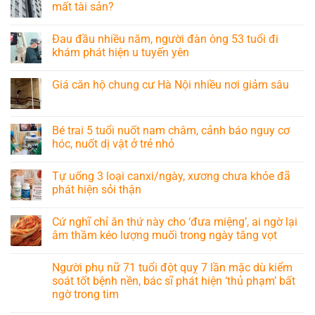
mất tài sản?
Đau đầu nhiều năm, người đàn ông 53 tuổi đi
khám phát hiện u tuyến yên
Giá căn hộ chung cư Hà Nội nhiều nơi giảm sâu
Bé trai 5 tuổi nuốt nam châm, cảnh báo nguy cơ
hóc, nuốt dị vật ở trẻ nhỏ
Tự uống 3 loại canxi/ngày, xương chưa khỏe đã
phát hiện sỏi thận
Cứ nghĩ chỉ ăn thứ này cho ‘đưa miệng’, ai ngờ lại
âm thầm kéo lượng muối trong ngày tăng vọt
Người phụ nữ 71 tuổi đột quỵ 7 lần mặc dù kiểm
soát tốt bệnh nền, bác sĩ phát hiện ‘thủ phạm’ bất
ngờ trong tim