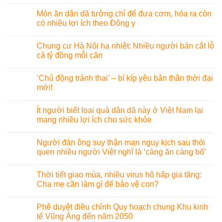
Món ăn dân dã tưởng chỉ để đưa cơm, hóa ra còn
có nhiều lợi ích theo Đông y
Chung cư Hà Nội hạ nhiệt: Nhiều người bán cắt lỗ
cả tỷ đồng mỗi căn
‘Chủ động tránh thai’ – bí kíp yêu bản thân thời đại
mới!
Ít người biết loại quả dân dã này ở Việt Nam lại
mang nhiều lợi ích cho sức khỏe
Người đàn ông suy thận mạn nguy kịch sau thói
quen nhiều người Việt nghĩ là ‘càng ăn càng bổ’
Thời tiết giao mùa, nhiều virus hô hấp gia tăng:
Cha mẹ cần làm gì để bảo vệ con?
Phê duyệt điều chỉnh Quy hoạch chung Khu kinh
tế Vũng Áng đến năm 2050