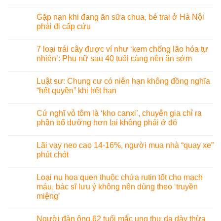
Gặp nạn khi đang ăn sữa chua, bé trai ở Hà Nội
phải đi cấp cứu
7 loại trái cây được ví như ‘kem chống lão hóa tự
nhiên’: Phụ nữ sau 40 tuổi càng nên ăn sớm
Luật sư: Chung cư có niên hạn không đồng nghĩa
“hết quyền” khi hết hạn
Cứ nghĩ vỏ tôm là ‘kho canxi’, chuyên gia chỉ ra
phần bổ dưỡng hơn lại không phải ở đó
Lãi vay neo cao 14-16%, người mua nhà “quay xe”
phút chót
Loại nụ hoa quen thuộc chứa rutin tốt cho mạch
máu, bác sĩ lưu ý không nên dùng theo ‘truyền
miệng’
Người đàn ông 62 tuổi mắc ung thư dạ dày thừa