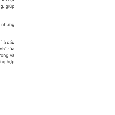
ng, giúp
sĩ những
 là dấu
ệnh” của
ương và
ưỡng hợp