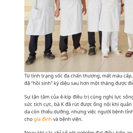
Từ tình trạng sốc đa chấn thương, mất máu cấp, 
đã “hồi sinh” kỳ diệu sau hơn một tháng được điề
Sự tận tâm của ê-kíp điều trị cùng nghị lực sốn
sức tích cực, bà K đã rút được ống nội khí quản
da còn thiểu dưỡng, nhưng việc người bệnh tỉnh 
cho
gia đình
và bệnh viện.
Ngay khi các chỉ số xét nghiệm đạt điều kiện a