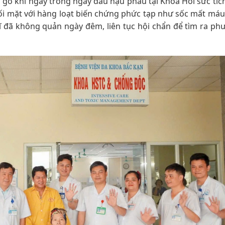
 go khi ngay trong ngày đầu hậu phẫu tại Khoa Hồi sức tíc
ối mặt với hàng loạt biến chứng phức tạp như sốc mất máu
sĩ đã không quản ngày đêm, liên tục hội chẩn để tìm ra p