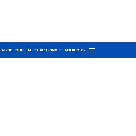
G NGHỆ
HỌC TẬP – LẬP TRÌNH
KHOA HỌC