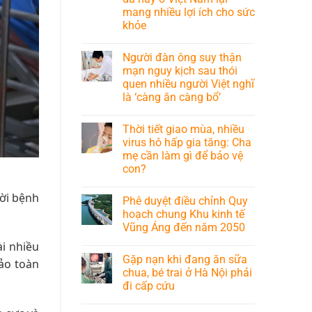
mang nhiều lợi ích cho sức
khỏe
Người đàn ông suy thận
mạn nguy kịch sau thói
quen nhiều người Việt nghĩ
là ‘càng ăn càng bổ’
Thời tiết giao mùa, nhiều
virus hô hấp gia tăng: Cha
mẹ cần làm gì để bảo vệ
con?
ười bệnh
Phê duyệt điều chỉnh Quy
hoạch chung Khu kinh tế
Vũng Áng đến năm 2050
ài nhiều
Gặp nạn khi đang ăn sữa
ảo toàn
chua, bé trai ở Hà Nội phải
đi cấp cứu