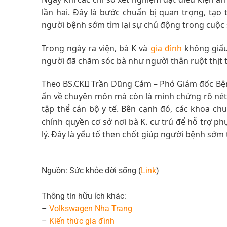
lần hai. Đây là bước chuẩn bị quan trọng, tạo t
người bệnh sớm tìm lại sự chủ động trong cuộc
Trong ngày ra viện, bà K và
gia đình
không giấu 
người đã chăm sóc bà như người thân ruột thịt t
Theo BS.CKII Trần Dũng Cảm – Phó Giám đốc Bện
ấn về chuyên môn mà còn là minh chứng rõ nét c
tập thể cán bộ y tế. Bên cạnh đó, các khoa ch
chính quyền cơ sở nơi bà K. cư trú để hỗ trợ ph
lý. Đây là yếu tố then chốt giúp người bệnh sớm
Nguồn: Sức khỏe đời sống (
Link
)
Thông tin hữu ích khác:
–
Volkswagen Nha Trang
–
Kiến thức
gia đình