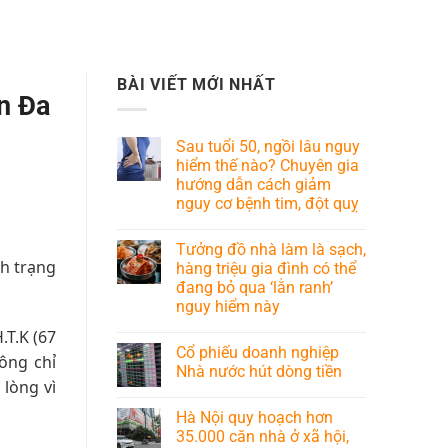
BÀI VIẾT MỚI NHẤT
ện Đa
Sau tuổi 50, ngồi lâu nguy
hiểm thế nào? Chuyên gia
hướng dẫn cách giảm
nguy cơ bệnh tim, đột quỵ
Tưởng đồ nhà làm là sạch,
nh trạng
hàng triệu gia đình có thể
đang bỏ qua ‘lằn ranh’
nguy hiểm này
.T.K (67
Cổ phiếu doanh nghiệp
ông chỉ
Nhà nước hút dòng tiền
 lòng vì
Hà Nội quy hoạch hơn
35.000 căn nhà ở xã hội,