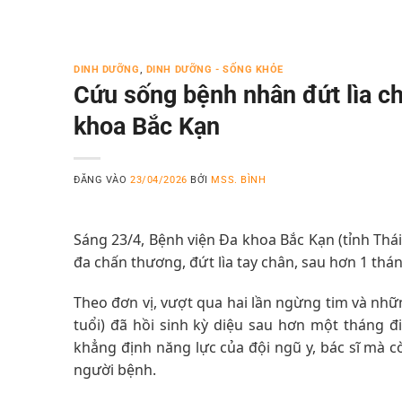
DINH DƯỠNG
,
DINH DƯỠNG - SỐNG KHỎE
Cứu sống bệnh nhân đứt lìa châ
khoa Bắc Kạn
ĐĂNG VÀO
23/04/2026
BỞI
MSS. BÌNH
Sáng 23/4, Bệnh viện Đa khoa Bắc Kạn (tỉnh Thái
đa chấn thương, đứt lìa tay chân, sau hơn 1 thán
Theo đơn vị, vượt qua hai lần ngừng tim và nhữ
tuổi) đã hồi sinh kỳ diệu sau hơn một tháng đ
khẳng định năng lực của đội ngũ y, bác sĩ mà c
người bệnh.