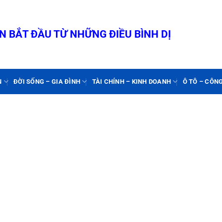
 BẮT ĐẦU TỪ NHỮNG ĐIỀU BÌNH DỊ
N
ĐỜI SỐNG – GIA ĐÌNH
TÀI CHÍNH – KINH DOANH
Ô TÔ – CÔN