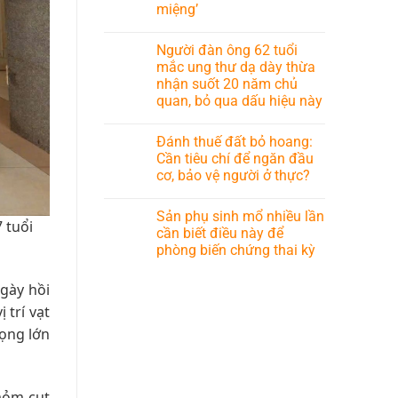
miệng’
Người đàn ông 62 tuổi
mắc ung thư dạ dày thừa
nhận suốt 20 năm chủ
quan, bỏ qua dấu hiệu này
Đánh thuế đất bỏ hoang:
Cần tiêu chí để ngăn đầu
cơ, bảo vệ người ở thực?
Sản phụ sinh mổ nhiều lần
 tuổi
cần biết điều này để
phòng biến chứng thai kỳ
ngày hồi
 trí vạt
vọng lớn
 mỏm cụt