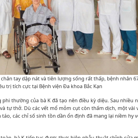
chân tay dập nát và tiên lượng sống rất thấp, bệnh nhân 67
u trị tích cực tại Bệnh viện Đa khoa Bắc Kạn
g phi thường của bà K đã tạo nên điều kỳ diệu. Sau nhiều 
 và tự thở. Dù các vết mổ mỏm cụt còn thấm dịch, một vài vị
táo, các chỉ số sinh tồn dần ổn định đã mang lại niềm hy 
n toàn, bà K tiếp tục được thực hiện phẫu thuật chỉnh sửa