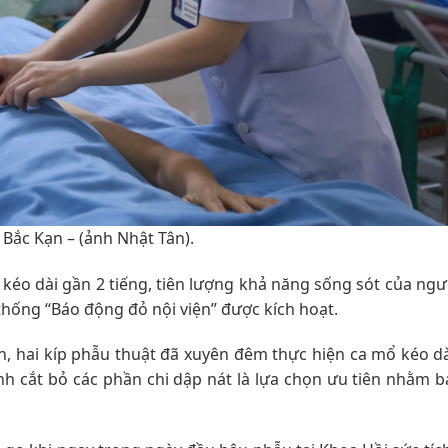
 Bắc Kạn – (ảnh Nhật Tân).
n kéo dài gần 2 tiếng, tiên lượng khả năng sống sót của ng
ệ thống “Báo động đỏ nội viện” được kích hoạt.
ện, hai kíp phẫu thuật đã xuyên đêm thực hiện ca mổ kéo d
h cắt bỏ các phần chi dập nát là lựa chọn ưu tiên nhằm b