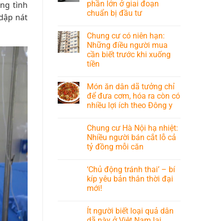
phần lớn ở giai đoạn
ng tình
chuẩn bị đầu tư
 dập nát
Chung cư có niên hạn:
Những điều người mua
cần biết trước khi xuống
tiền
Món ăn dân dã tưởng chỉ
để đưa cơm, hóa ra còn có
nhiều lợi ích theo Đông y
Chung cư Hà Nội hạ nhiệt:
Nhiều người bán cắt lỗ cả
tỷ đồng mỗi căn
‘Chủ động tránh thai’ – bí
kíp yêu bản thân thời đại
mới!
Ít người biết loại quả dân
dã này ở Việt Nam lại