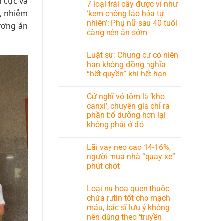
h cực và
7 loại trái cây được ví như
, nhiễm
‘kem chống lão hóa tự
nhiên’: Phụ nữ sau 40 tuổi
hương án
càng nên ăn sớm
Luật sư: Chung cư có niên
hạn không đồng nghĩa
“hết quyền” khi hết hạn
Cứ nghĩ vỏ tôm là ‘kho
canxi’, chuyên gia chỉ ra
phần bổ dưỡng hơn lại
không phải ở đó
Lãi vay neo cao 14-16%,
người mua nhà “quay xe”
phút chót
Loại nụ hoa quen thuộc
chứa rutin tốt cho mạch
máu, bác sĩ lưu ý không
nên dùng theo ‘truyền