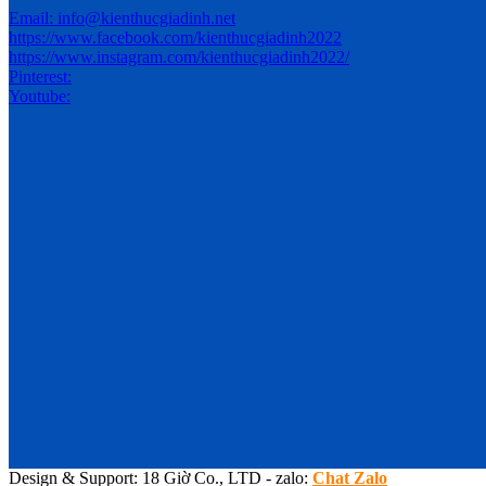
Email: info@kienthucgiadinh.net
https://www.facebook.com/kienthucgiadinh2022
https://www.instagram.com/kienthucgiadinh2022/
Pinterest:
Youtube:
Design & Support: 18 Giờ Co., LTD - zalo:
Chat Zalo