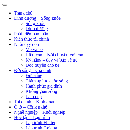
Trang chủ
Dinh dưỡng – Sống khỏe
Sống khỏe
Dinh dưỡng
Phát triển bản thân
Kiến thức tài chính
Nuôi dạy con
Mẹ và bé
Hiểu con – Nói chuyện với con
Kỹ năng – dạy và bảo vệ trẻ
Đọc truyện cho bé
Đời sống – Gia đình
Đời sống
Giảm áp lực cuộc sống
Hạnh phúc gia đình
Không gian sống
Làm đẹp
Tài chính – Kinh doanh
Ô tô – Công nghệ
Nghề nghiệp – Khởi nghiệp
Học tập – Lập trình
Lập trình Flutter
Lập trình Golang