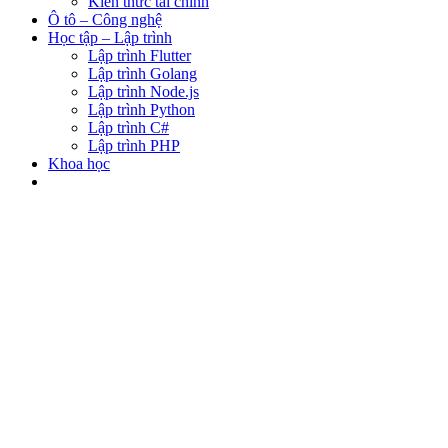
Kiến thức tài chính
Ô tô – Công nghệ
Học tập – Lập trình
Lập trình Flutter
Lập trình Golang
Lập trình Node.js
Lập trình Python
Lập trình C#
Lập trình PHP
Khoa học