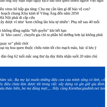
àn ông suy thận mạn nguy kịch sau thói quen nhiều người Việt nghĩ
iều virus hô hấp gia tăng: Cha mẹ cần làm gì để bảo vệ con?
y hoạch chung Khu kinh tế Vũng Áng đến năm 2050
 Hà Nội phải đi cấp cứu
i cây được ví như ‘kem chống lão hóa tự nhiên’: Phụ nữ sau 40 tuổi
n không đồng nghĩa “hết quyền” khi hết hạn
là ‘kho canxi’, chuyên gia chỉ ra phần bổ dưỡng hơn lại không phải
quay xe” phút chót
ại nụ hoa quen thuộc chứa rutin tốt cho mạch máu, bác sĩ lưu ý
đàn ông 62 tuổi mắc ung thư dạ dày thừa nhận suốt 20 năm chủ
ăm sóc. Ba mẹ lại muốn những đứa con của mình sống có tình, có
u điều chưa làm được tốt trong việc xây dựng và gìn giữ gia đình.
áu thảo hiền, ba mẹ đúng mực,... Hãy cùng Kienthucgiadinh.net lan