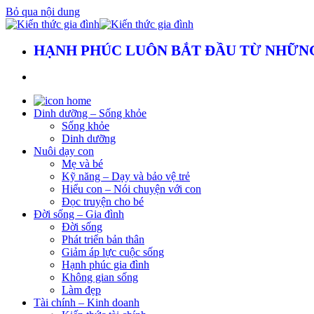
Bỏ qua nội dung
HẠNH PHÚC LUÔN BẮT ĐẦU TỪ NHỮNG
Dinh dưỡng – Sống khỏe
Sống khỏe
Dinh dưỡng
Nuôi dạy con
Mẹ và bé
Kỹ năng – Dạy và bảo vệ trẻ
Hiểu con – Nói chuyện với con
Đọc truyện cho bé
Đời sống – Gia đình
Đời sống
Phát triển bản thân
Giảm áp lực cuộc sống
Hạnh phúc gia đình
Không gian sống
Làm đẹp
Tài chính – Kinh doanh