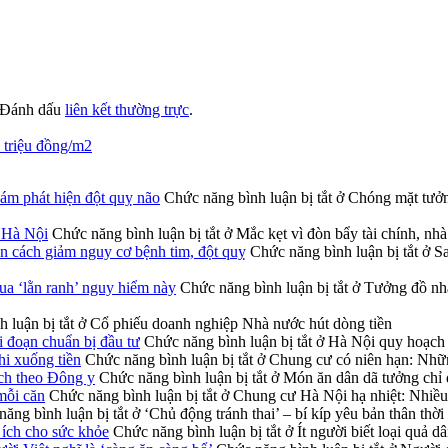
 Đánh dấu
liên kết thường trực
.
triệu đồng/m2
hám phát hiện đột quỵ não
Chức năng bình luận bị tắt
ở Chóng mặt tưởng
ở Hà Nội
Chức năng bình luận bị tắt
ở Mắc kẹt vì đòn bẩy tài chính, nh
n cách giảm nguy cơ bệnh tim, đột quỵ
Chức năng bình luận bị tắt
ở Sa
qua ‘lằn ranh’ nguy hiểm này
Chức năng bình luận bị tắt
ở Tưởng đồ nhà 
 luận bị tắt
ở Cổ phiếu doanh nghiệp Nhà nước hút dòng tiền
i đoạn chuẩn bị đầu tư
Chức năng bình luận bị tắt
ở Hà Nội quy hoạch h
hi xuống tiền
Chức năng bình luận bị tắt
ở Chung cư có niên hạn: Những
ích theo Đông y
Chức năng bình luận bị tắt
ở Món ăn dân dã tưởng chỉ đ
mỗi căn
Chức năng bình luận bị tắt
ở Chung cư Hà Nội hạ nhiệt: Nhiều 
ăng bình luận bị tắt
ở ‘Chủ động tránh thai’ – bí kíp yêu bản thân thời
i ích cho sức khỏe
Chức năng bình luận bị tắt
ở Ít người biết loại quả d