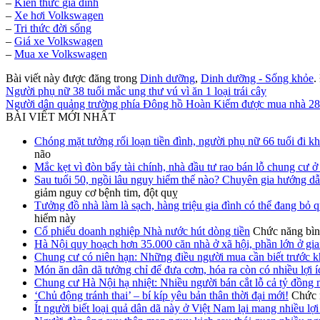
–
Kiến thức
gia đình
–
Xe hơi Volkswagen
–
Tri thức đời sống
–
Giá xe Volkswagen
–
Mua xe Volkswagen
Bài viết này được đăng trong
Dinh dưỡng
,
Dinh dưỡng - Sống khỏe
.
Người phụ nữ 38 tuổi mắc ung thư vú vì ăn 1 loại trái cây
Người dân quảng trường phía Đông hồ Hoàn Kiếm được mua nhà 28 
BÀI VIẾT MỚI NHẤT
Chóng mặt tưởng rối loạn tiền đình, người phụ nữ 66 tuổi đi k
não
Mắc kẹt vì đòn bẩy tài chính, nhà đầu tư rao bán lỗ chung cư 
Sau tuổi 50, ngồi lâu nguy hiểm thế nào? Chuyên gia hướng dẫ
giảm nguy cơ bệnh tim, đột quỵ
Tưởng đồ nhà làm là sạch, hàng triệu gia đình có thể đang bỏ 
hiểm này
Cổ phiếu doanh nghiệp Nhà nước hút dòng tiền
Chức năng bình
Hà Nội quy hoạch hơn 35.000 căn nhà ở xã hội, phần lớn ở gia
Chung cư có niên hạn: Những điều người mua cần biết trước k
Món ăn dân dã tưởng chỉ để đưa cơm, hóa ra còn có nhiều lợi 
Chung cư Hà Nội hạ nhiệt: Nhiều người bán cắt lỗ cả tỷ đồng 
‘Chủ động tránh thai’ – bí kíp yêu bản thân thời đại mới!
Chức n
Ít người biết loại quả dân dã này ở Việt Nam lại mang nhiều lợ