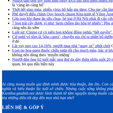
Người đàn ông suy thận mạn nguy kịch sau thói quen nhiều ngư
là ‘càng ăn càng bổ’
Thời tiết giao mùa, nhiều virus hô hấp gia tăng: Cha mẹ cần là
Phê duyệt điều chỉnh Quy hoạch chung Khu kinh tế Vũng Án
Gặp nạn khi đang ăn sữa chua, bé trai ở Hà Nội phải đi cấp cứ
7 loại trái cây được ví như ‘kem chống lão hóa tự nhiên’: Phụ 
càng nên ăn sớm
Luật sư: Chung cư có niên hạn không đồng nghĩa “hết quyền” 
Cứ nghĩ vỏ tôm là ‘kho canxi’, chuyên gia chỉ ra phần bổ dưỡn
ở đó
Lãi vay neo cao 14-16%, người mua nhà “quay xe” phút chót
C
Loại nụ hoa quen thuộc chứa rutin tốt cho mạch máu, bác sĩ lư
không nên dùng theo ‘truyền miệng’
Người đàn ông 62 tuổi mắc ung thư dạ dày thừa nhận suốt 20 
quan, bỏ qua dấu hiệu này
Ai cũng mong muốn gia đình mình được hòa thuận, ấm êm. Con cá
nghĩa và hiếu thuận lúc tuổi xế chiều. Nhưng cuộc sống không phả
Kienthucgiadinh.net được hình thành từ tâm nguyện mong muốn các 
tỏa những điều tốt đẹp đến mọi nhà bạn nhé!
LIÊN HỆ & GÓP Ý