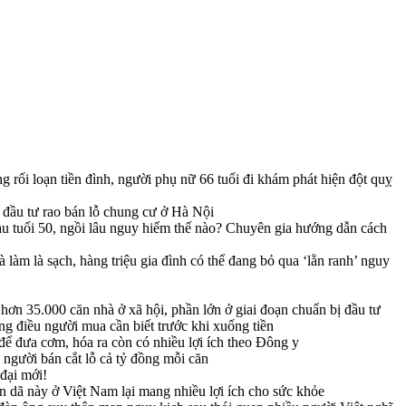
 rối loạn tiền đình, người phụ nữ 66 tuổi đi khám phát hiện đột quỵ
à đầu tư rao bán lỗ chung cư ở Hà Nội
u tuổi 50, ngồi lâu nguy hiểm thế nào? Chuyên gia hướng dẫn cách
làm là sạch, hàng triệu gia đình có thể đang bỏ qua ‘lằn ranh’ nguy
ơn 35.000 căn nhà ở xã hội, phần lớn ở giai đoạn chuẩn bị đầu tư
 điều người mua cần biết trước khi xuống tiền
ể đưa cơm, hóa ra còn có nhiều lợi ích theo Đông y
người bán cắt lỗ cả tỷ đồng mỗi căn
 đại mới!
ân dã này ở Việt Nam lại mang nhiều lợi ích cho sức khỏe