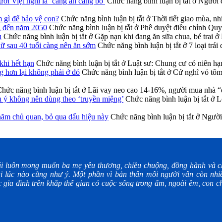
ời Việt nghĩ là ‘càng ăn càng bổ’
Chức năng bình luận bị tắt
ở Người đ
m gì để bảo vệ con?
Chức năng bình luận bị tắt
ở Thời tiết giao mùa, nh
g đến năm 2050
Chức năng bình luận bị tắt
ở Phê duyệt điều chỉnh Qu
u
Chức năng bình luận bị tắt
ở Gặp nạn khi đang ăn sữa chua, bé trai ở
nữ sau 40 tuổi càng nên ăn sớm
Chức năng bình luận bị tắt
ở 7 loại trá
khi hết hạn
Chức năng bình luận bị tắt
ở Luật sư: Chung cư có niên hạ
g hơn lại không phải ở đó
Chức năng bình luận bị tắt
ở Cứ nghĩ vỏ tôm 
hức năng bình luận bị tắt
ở Lãi vay neo cao 14-16%, người mua nhà “
u ý không nên dùng theo ‘truyền miệng’
Chức năng bình luận bị tắt
ở Lo
năm chủ quan, bỏ qua dấu hiệu này
Chức năng bình luận bị tắt
ở Người 
i luôn mong muốn ba mẹ yêu thương, chiều chuộng, đồng hành và ch
i lúc nào cũng như ý. Một phần vì bản thân mỗi người vẫn còn nhiề
gia đình trên khắp thế gian có cuộc sống trong ấm, ngoài êm, con ch