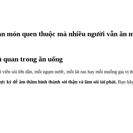
oàn món quen thuộc mà nhiều người vẫn ăn 
hủ quan trong ăn uống
hi viên sỏi lớn dần, mỗi ngụm nước, mỗi lát rau hay mỗi muỗng gia vị t
c kỳ dễ âm thầm hình thành sỏi thận và làm sỏi tái phát.
B
ạn hã