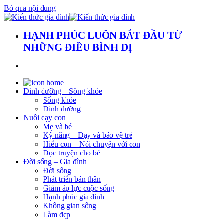
Bỏ qua nội dung
HẠNH PHÚC LUÔN BẮT ĐẦU TỪ
NHỮNG ĐIỀU BÌNH DỊ
Dinh dưỡng – Sống khỏe
Sống khỏe
Dinh dưỡng
Nuôi dạy con
Mẹ và bé
Kỹ năng – Dạy và bảo vệ trẻ
Hiểu con – Nói chuyện với con
Đọc truyện cho bé
Đời sống – Gia đình
Đời sống
Phát triển bản thân
Giảm áp lực cuộc sống
Hạnh phúc gia đình
Không gian sống
Làm đẹp