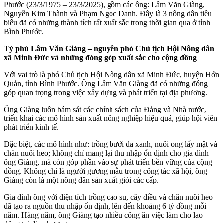
Phước (23/3/1975 – 23/3/2025), gồm các ông: Lâm Văn Giàng,
Nguyễn Kim Thành và Phạm Ngọc Danh. Đây là 3 nông dân tiêu
biểu đã có những thành tích rất xuất sắc trong thời gian qua ở tỉnh
Bình Phước.
Tỷ phú Lâm Văn Giàng – nguyên phó Chủ tịch Hội Nông dân
xã Minh Đức và những đóng góp xuất sắc cho cộng đồng
Với vai trò là phó Chủ tịch Hội Nông dân xã Minh Đức, huyện Hớn
Quản, tỉnh Bình Phước. Ông Lâm Văn Giàng đã có những đóng
góp quan trọng trong việc xây dựng và phát triển tại địa phương.
Ông Giàng luôn bám sát các chính sách của Đảng và Nhà nước,
triển khai các mô hình sản xuất nông nghiệp hiệu quả, giúp hội viên
phát triển kinh tế.
Đặc biệt, các mô hình như: trồng bưởi da xanh, nuôi ong lấy mật và
chăn nuôi heo; không chỉ mang lại thu nhập ổn định cho gia đình
ông Giàng, mà còn góp phần vào sự phát triển bền vững của cộng
đồng. Không chỉ là người gương mẫu trong công tác xã hội, ông
Giàng còn là một nông dân sản xuất giỏi các cấp.
Gia đình ông với diện tích trồng cao su, cây điều và chăn nuôi heo
đã tạo ra nguồn thu nhập ổn định, lên đến khoảng 6 tỷ đồng mỗi
năm. Hàng năm, ông Giàng tạo nhiều công ăn việc làm cho lao