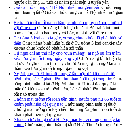
người đàn ông 53 tuổi đi khám phát hiện u tuyến yên
Giá căn hộ chung cư Hà Nội nhiều nơi giảm sâu
Chức năng
bình luận bị tắt
ở Giá căn hộ chung cư Hà Nội nhiều nơi giảm
sâu
Bé trai 5 tuổi nuốt nam châm, cảnh báo nguy cơ hóc, nuốt dị
vật ở trẻ nhỏ
Chức năng bình luận bị tắt
ở Bé trai 5 tuổi nuốt
nam châm, cảnh báo nguy cơ hóc, nuốt dị vật ở trẻ nhỏ
Tự uống 3 loại canxi/ngày, xương chưa khỏe đã phát hiện sỏi
thận
Chức năng bình luận bị tắt
ở Tự uống 3 loại canxi/ngày,
xương chưa khỏe đã phát hiện sỏi thận
Cứ nghĩ chỉ ăn thứ này cho ‘đưa miệng’, ai ngờ lại âm thầm
kéo lượng muối trong ngày tăng vọt
Chức năng bình luận bị
tắt
ở Cứ nghĩ chỉ ăn thứ này cho ‘đưa miệng’, ai ngờ lại âm
thầm kéo lượng muối trong ngày tăng vọt
Người phụ nữ 71 tuổi đột quỵ 7 lần mặc dù kiểm soát tốt
bệnh nền, bác sĩ phát hiện ‘thủ phạm’ bất ngờ trong tim
Chức
năng bình luận bị tắt
ở Người phụ nữ 71 tuổi đột quỵ 7 lần
mặc dù kiểm soát tốt bệnh nền, bác sĩ phát hiện ‘thủ phạm’
bất ngờ trong tim
Chóng mặt tưởng rối loạn tiền đình, người phụ nữ 66 tuổi đi
khám phát hiện đột quỵ não
Chức năng bình luận bị tắt
ở
Chóng mặt tưởng rối loạn tiền đình, người phụ nữ 66 tuổi đi
khám phát hiện đột quỵ não
Nhà đầu tư chung cư ở Hà Nội mắc kẹt vì dùng đòn bẩy tài
chính
Chức năng bình luận bị tắt
ở Nhà đầu tư chung cư ở Hà