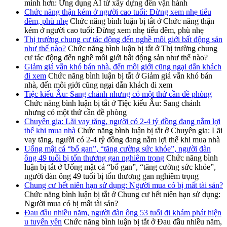
minh hơn: Ứng dụng AI từ xây dựng đến vận hành
Chức năng thận kém ở người cao tuổi: Đừng xem nhẹ tiểu
đêm, phù nhẹ
Chức năng bình luận bị tắt
ở Chức năng thận
kém ở người cao tuổi: Đừng xem nhẹ tiểu đêm, phù nhẹ
Thị trường chung cư tác động đến nghề môi giới bất động sản
như thế nào?
Chức năng bình luận bị tắt
ở Thị trường chung
cư tác động đến nghề môi giới bất động sản như thế nào?
Giảm giá vẫn khó bán nhà, đến môi giới cũng ngại dẫn khách
đi xem
Chức năng bình luận bị tắt
ở Giảm giá vẫn khó bán
nhà, đến môi giới cũng ngại dẫn khách đi xem
Tiệc kiểu Âu: Sang chảnh nhưng có một thứ cần đề phòng
Chức năng bình luận bị tắt
ở Tiệc kiểu Âu: Sang chảnh
nhưng có một thứ cần đề phòng
Chuyên gia: Lãi vay tăng, người có 2-4 tỷ đồng đang nắm lợi
thế khi mua nhà
Chức năng bình luận bị tắt
ở Chuyên gia: Lãi
vay tăng, người có 2-4 tỷ đồng đang nắm lợi thế khi mua nhà
Uống mật cá “bổ gan”, “tăng cường sức khỏe”, người đàn
ông 49 tuổi bị tổn thương gan nghiêm trọng
Chức năng bình
luận bị tắt
ở Uống mật cá “bổ gan”, “tăng cường sức khỏe”,
người đàn ông 49 tuổi bị tổn thương gan nghiêm trọng
Chung cư hết niên hạn sử dụng: Người mua có bị mất tài sản?
Chức năng bình luận bị tắt
ở Chung cư hết niên hạn sử dụng:
Người mua có bị mất tài sản?
Đau đầu nhiều năm, người đàn ông 53 tuổi đi khám phát hiện
u tuyến yên
Chức năng bình luận bị tắt
ở Đau đầu nhiều năm,