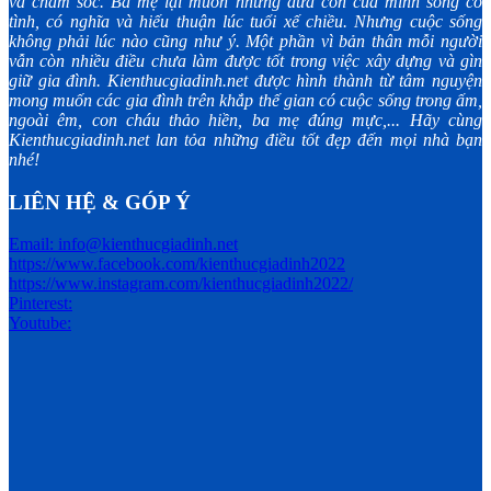
và chăm sóc. Ba mẹ lại muốn những đứa con của mình sống có
tình, có nghĩa và hiếu thuận lúc tuổi xế chiều. Nhưng cuộc sống
không phải lúc nào cũng như ý. Một phần vì bản thân mỗi người
vẫn còn nhiều điều chưa làm được tốt trong việc xây dựng và gìn
giữ gia đình. Kienthucgiadinh.net được hình thành từ tâm nguyện
mong muốn các gia đình trên khắp thế gian có cuộc sống trong ấm,
ngoài êm, con cháu thảo hiền, ba mẹ đúng mực,... Hãy cùng
Kienthucgiadinh.net lan tỏa những điều tốt đẹp đến mọi nhà bạn
nhé!
LIÊN HỆ & GÓP Ý
Email: info@kienthucgiadinh.net
https://www.facebook.com/kienthucgiadinh2022
https://www.instagram.com/kienthucgiadinh2022/
Pinterest:
Youtube: