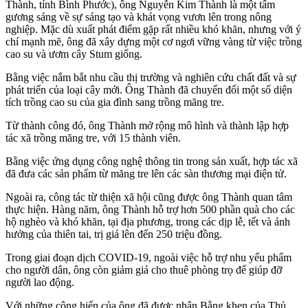
Thành, tỉnh Bình Phước), ông Nguyễn Kim Thành là một tấm
gương sáng về sự sáng tạo và khát vọng vươn lên trong nông
nghiệp. Mặc dù xuất phát điểm gặp rất nhiều khó khăn, nhưng với ý
chí mạnh mẽ, ông đã xây dựng một cơ ngơi vững vàng từ việc trồng
cao su và ươm cây Stum giống.
Bằng việc nắm bắt nhu cầu thị trường và nghiên cứu chất đất và sự
phát triển của loại cây mới. Ông Thành đã chuyển đổi một số diện
tích trồng cao su của gia đình sang trồng măng tre.
Từ thành công đó, ông Thành mở rộng mô hình và thành lập hợp
tác xã trồng măng tre, với 15 thành viên.
Bằng việc ứng dụng công nghệ thông tin trong sản xuất, hợp tác xã
đã đưa các sản phẩm từ măng tre lên các sàn thương mại điện tử.
Ngoài ra, công tác từ thiện xã hội cũng được ông Thành quan tâm
thực hiện. Hàng năm, ông Thành hỗ trợ hơn 500 phần quà cho các
hộ nghèo và khó khăn, tại địa phương, trong các dịp lễ, tết và ảnh
hưởng của thiên tai, trị giá lên đến 250 triệu đồng.
Trong giai đoạn dịch COVID-19, ngoài việc hỗ trợ nhu yếu phẩm
cho người dân, ông còn giảm giá cho thuê phòng trọ để giúp đỡ
người lao động.
Với những công hiến của ông đã được nhận Bằng khen của Thủ