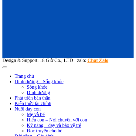
Design & Support: 18 Giờ Co., LTD - zalo:
Chat Zalo
Trang chủ
Dinh dưỡng – Sống khỏe
Sống khỏe
Dinh dưỡng
Phát triển bản thân
Kiến thức tài chính
Nuôi dạy con
Mẹ và bé
Hiểu con – Nói chuyện với con
Kỹ năng – dạy và bảo vệ trẻ
Đọc truyện cho bé