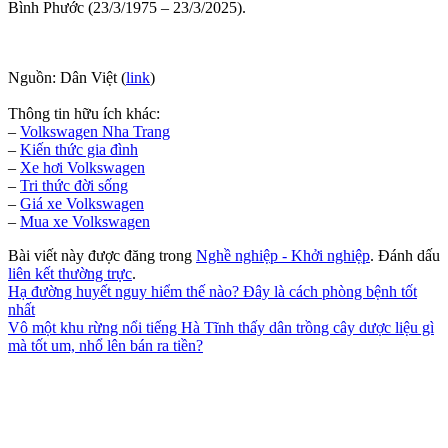
Bình Phước (23/3/1975 – 23/3/2025).
Nguồn: Dân Việt (
link
)
Thông tin hữu ích khác:
–
Volkswagen Nha Trang
–
Kiến thức gia đình
–
Xe hơi Volkswagen
–
Tri thức đời sống
–
Giá xe Volkswagen
–
Mua xe Volkswagen
Bài viết này được đăng trong
Nghề nghiệp - Khởi nghiệp
. Đánh dấu
liên kết thường trực
.
Hạ đường huyết nguy hiểm thế nào? Đây là cách phòng bệnh tốt
nhất
Vô một khu rừng nổi tiếng Hà Tĩnh thấy dân trồng cây dược liệu gì
mà tốt um, nhổ lên bán ra tiền?