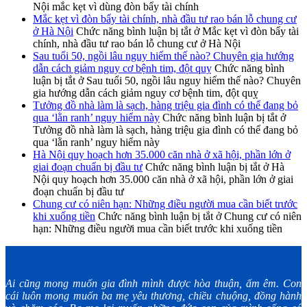
Nội mắc kẹt vì dùng đòn bẩy tài chính
Mắc kẹt vì đòn bẩy tài chính, nhà đầu tư rao bán lỗ chung cư
ở Hà Nội
Chức năng bình luận bị tắt
ở Mắc kẹt vì đòn bẩy tài
chính, nhà đầu tư rao bán lỗ chung cư ở Hà Nội
Sau tuổi 50, ngồi lâu nguy hiểm thế nào? Chuyên gia hướng
dẫn cách giảm nguy cơ bệnh tim, đột quỵ
Chức năng bình
luận bị tắt
ở Sau tuổi 50, ngồi lâu nguy hiểm thế nào? Chuyên
gia hướng dẫn cách giảm nguy cơ bệnh tim, đột quỵ
Tưởng đồ nhà làm là sạch, hàng triệu gia đình có thể đang bỏ
qua ‘lằn ranh’ nguy hiểm này
Chức năng bình luận bị tắt
ở
Tưởng đồ nhà làm là sạch, hàng triệu gia đình có thể đang bỏ
qua ‘lằn ranh’ nguy hiểm này
Hà Nội quy hoạch hơn 35.000 căn nhà ở xã hội, phần lớn ở
giai đoạn chuẩn bị đầu tư
Chức năng bình luận bị tắt
ở Hà
Nội quy hoạch hơn 35.000 căn nhà ở xã hội, phần lớn ở giai
đoạn chuẩn bị đầu tư
Chung cư có niên hạn: Những điều người mua cần biết trước
khi xuống tiền
Chức năng bình luận bị tắt
ở Chung cư có niên
hạn: Những điều người mua cần biết trước khi xuống tiền
Ai cũng mong muốn gia đình mình được hòa thuận, ấm êm. Con
cái luôn mong muốn ba mẹ yêu thương, chiều chuộng, đồng hành