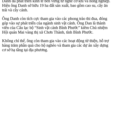
Danh đã phát triển kinh tế bền vững từ nghề cơ khí và nông nghiệp.
Hiện ông Danh sở hữu 19 ha đất sản xuất, bao gồm cao su, cây ăn
trái và cây cảnh.
Ông Danh còn tích cực tham gia vào các phong trào thi đua, đóng
góp vào sự phát triển của ngành sinh vật cảnh. Ông Dan là thành
viên của Câu lạc bộ “Sinh vật cảnh Bình Phước” kiêm Chủ nhiệm
Hội quán Mai vàng thị xã Chơn Thành, tỉnh Bình Phước.
Không chỉ thế, ông còn tham gia vào các hoạt động từ thiện, hỗ trợ
hàng trăm phần quà cho hộ nghèo và tham gia các dự án xây dựng
cơ sở hạ tầng tại địa phương.