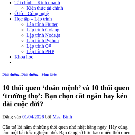
Tài chính – Kinh doanh
Kiến thức tài chính
Ô tô – Công nghệ
Học tập – Lập trình
Lập trình Flutter
Lập trình Golang
Lập trình Node.js
Lập trình Python
Lập trình C#
Lập trình PHP
Khoa học
Dinh dưỡng
,
Dinh dưỡng - Sống khỏe
10 thói quen ‘đoản mệnh’ và 10 thói quen
‘trường thọ’: Bạn chọn cắt ngắn hay kéo
dài cuộc đời?
Đăng vào
01/04/2026
bởi
Mss. Bình
Câu trả lời nằm ở những thói quen nhỏ nhặt hằng ngày. Hãy cùng
làm một bài trắc nghiệm nhỏ: Bạn đang sở hữu bao nhiêu thói quen