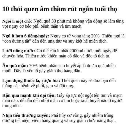
10 thói quen âm thầm rút ngắn tuổi thọ
Ngồi quá 30 phút mà không vận động sẽ làm tăng
Ngồi lì một chỗ:
vọt nguy cơ béo phì, bệnh thận và tim mạch.
Ngủ ít hơn 6 tiếng/ngày:
Nguy cơ tử vong tăng 20%. Thiếu ngủ là
“con đường tắt” dẫn đến ung thư và suy kiệt hệ miễn dịch.
Lười uống nước:
Cơ thể cần ít nhất 2000ml nước mỗi ngày để
chuyển hóa. Thiếu nước khiến máu cô đặc và độc tố tích tụ.
Ăn quá mặn:
70% bệnh nhân cao huyết áp là do ăn quá nhiều
muối. Đây là yếu tố gây giảm thọ hàng đầu.
Lạm dụng thuốc lá, rượu bia:
Thói quen này sẽ đưa bạn đến
thẳng các bệnh về phổi, gan và đột quỵ.
Rặn quá mạnh khi đại tiện:
Gây áp lực đột ngột lên tim và mạch
máu não, dễ dẫn đến nhồi máu cơ tim hoặc xuất huyết não ở người
trung niên.
Nhịn tiểu thường xuyên:
Phá hủy cơ vòng, gây nhiễm trùng
đường tiết niệu, viêm bàng quang và suy giảm chức năng thận.