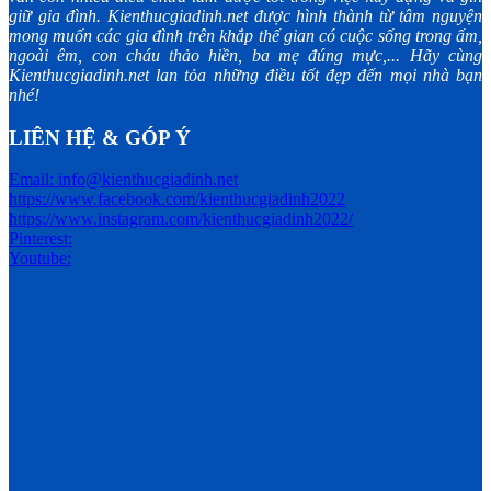
giữ gia đình. Kienthucgiadinh.net được hình thành từ tâm nguyện
mong muốn các gia đình trên khắp thế gian có cuộc sống trong ấm,
ngoài êm, con cháu thảo hiền, ba mẹ đúng mực,... Hãy cùng
Kienthucgiadinh.net lan tỏa những điều tốt đẹp đến mọi nhà bạn
nhé!
LIÊN HỆ & GÓP Ý
Email: info@kienthucgiadinh.net
https://www.facebook.com/kienthucgiadinh2022
https://www.instagram.com/kienthucgiadinh2022/
Pinterest:
Youtube: