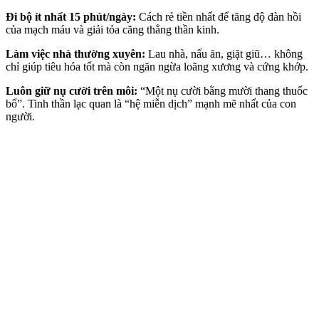
Đi bộ ít nhất 15 phút/ngày:
Cách rẻ tiền nhất để tăng độ đàn hồi
của mạch máu và giải tỏa căng thẳng thần kinh.
Làm việc nhà thường xuyên:
Lau nhà, nấu ăn, giặt giũ… không
chỉ giúp tiêu hóa tốt mà còn ngăn ngừa loãng xương và cứng khớp.
Luôn giữ nụ cười trên môi:
“Một nụ cười bằng mười thang thuốc
bổ”. Tinh thần lạc quan là “hệ miễn dịch” mạnh mẽ nhất của con
người.