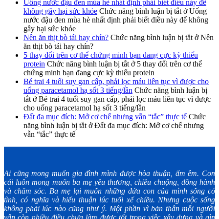
Uống nước đậu đen mùa hè nhất định phải biết điều này để
không gây hại sức khỏe
Chức năng bình luận bị tắt
ở Uống
nước đậu đen mùa hè nhất định phải biết điều này để không
gây hại sức khỏe
Nên ăn thịt bò tái hay chín?
Chức năng bình luận bị tắt
ở Nên
ăn thịt bò tái hay chín?
5 thay đổi trên cơ thể chứng minh bạn đang cực kỳ thiếu
protein
Chức năng bình luận bị tắt
ở 5 thay đổi trên cơ thể
chứng minh bạn đang cực kỳ thiếu protein
Bé trai 4 tuổi suy gan cấp, phải lọc máu liên tục vì được cho
uống paracetamol hạ sốt 3 tiếng/lần
Chức năng bình luận bị
tắt
ở Bé trai 4 tuổi suy gan cấp, phải lọc máu liên tục vì được
cho uống paracetamol hạ sốt 3 tiếng/lần
Đất đa mục đích: Mở cơ chế nhưng vẫn “tắc” thực tế
Chức
năng bình luận bị tắt
ở Đất đa mục đích: Mở cơ chế nhưng
vẫn “tắc” thực tế
Ai cũng mong muốn gia đình mình được hòa thuận, ấm êm. Con
cái luôn mong muốn ba mẹ yêu thương, chiều chuộng, đồng hành
và chăm sóc. Ba mẹ lại muốn những đứa con của mình sống có
tình, có nghĩa và hiếu thuận lúc tuổi xế chiều. Nhưng cuộc sống
không phải lúc nào cũng như ý. Một phần vì bản thân mỗi người
vẫn còn nhiều điều chưa làm được tốt trong việc xây dựng và gìn