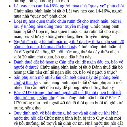
dưỡng hơn lại không phải ở đó
Lãi vay neo cao 14-16%, người mua nhà “quay xe” phút chót
Chức năng bình luận bị tắt
ở Lãi vay neo cao 14-16%, người
mua nhà “quay xe” phút chót
Loại nụ hoa quen thuộc chứa rutin tốt cho mạch máu, bác sĩ
lưu ý không nên dùng theo ‘truyền miệng’
Chức năng bình
luận bị tắt
ở Loại nụ hoa quen thuộc chứa rutin tốt cho mạch
máu, bác sĩ lưu ý không nên dùng theo ‘truyền miệng’
Người đàn ông 62 tuổi mắc ung thư dạ dày thừa nhận suốt 20
năm chủ quan, bỏ qua dấu hiệu này
Chức năng bình luận bị
tắt
ở Người đàn ông 62 tuổi mắc ung thư dạ dày thừa nhận
suốt 20 năm chủ quan, bỏ qua dấu hiệu này
Đánh thuế đất bỏ hoang: Cần tiêu chí để ngăn đầu cơ, bảo vệ
người ở thực?
Chức năng bình luận bị tắt
ở Đánh thuế đất bỏ
hoang: Cần tiêu chí để ngăn đầu cơ, bảo vệ người ở thực?
Sản phụ sinh mổ nhiều lần cần biết điều này để phòng biến
chứng thai kỳ
Chức năng bình luận bị tắt
ở Sản phụ sinh mổ
nhiều lần cần biết điều này để phòng biến chứng thai kỳ
Bác sĩ U70 trông như mới ngoài 40 tiết lộ thói quen buổi tối
giúp trẻ trung, sống thọ
Chức năng bình luận bị tắt
ở Bác sĩ
U70 trông như mới ngoài 40 tiết lộ thói quen buổi tối giúp trẻ
trung, sống thọ
Quy định mới về bồi thường, hỗ trợ và tái định cư khi Nhà
nước thu hồi đất
Chức năng bình luận bị tắt
ở Quy định mới
về bồi thường, hỗ trợ và tái định cư khi Nhà nước thu hồi đất