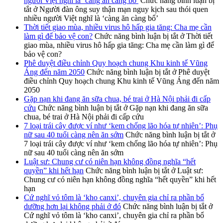
người Việt nghĩ là ‘càng ăn càng bổ’
Chức năng bình luận bị
tắt
ở Người đàn ông suy thận mạn nguy kịch sau thói quen
nhiều người Việt nghĩ là ‘càng ăn càng bổ’
Thời tiết giao mùa, nhiều virus hô hấp gia tăng: Cha mẹ cần
làm gì để bảo vệ con?
Chức năng bình luận bị tắt
ở Thời tiết
giao mùa, nhiều virus hô hấp gia tăng: Cha mẹ cần làm gì để
bảo vệ con?
Phê duyệt điều chỉnh Quy hoạch chung Khu kinh tế Vũng
Áng đến năm 2050
Chức năng bình luận bị tắt
ở Phê duyệt
điều chỉnh Quy hoạch chung Khu kinh tế Vũng Áng đến năm
2050
Gặp nạn khi đang ăn sữa chua, bé trai ở Hà Nội phải đi cấp
cứu
Chức năng bình luận bị tắt
ở Gặp nạn khi đang ăn sữa
chua, bé trai ở Hà Nội phải đi cấp cứu
7 loại trái cây được ví như ‘kem chống lão hóa tự nhiên’: Phụ
nữ sau 40 tuổi càng nên ăn sớm
Chức năng bình luận bị tắt
ở
7 loại trái cây được ví như ‘kem chống lão hóa tự nhiên’: Phụ
nữ sau 40 tuổi càng nên ăn sớm
Luật sư: Chung cư có niên hạn không đồng nghĩa “hết
quyền” khi hết hạn
Chức năng bình luận bị tắt
ở Luật sư:
Chung cư có niên hạn không đồng nghĩa “hết quyền” khi hết
hạn
Cứ nghĩ vỏ tôm là ‘kho canxi’, chuyên gia chỉ ra phần bổ
dưỡng hơn lại không phải ở đó
Chức năng bình luận bị tắt
ở
Cứ nghĩ vỏ tôm là ‘kho canxi’, chuyên gia chỉ ra phần bổ