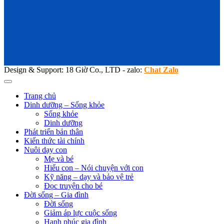
Design & Support: 18 Giờ Co., LTD - zalo:
Chat Zalo
Trang chủ
Dinh dưỡng – Sống khỏe
Sống khỏe
Dinh dưỡng
Phát triển bản thân
Kiến thức tài chính
Nuôi dạy con
Mẹ và bé
Hiểu con – Nói chuyện với con
Kỹ năng – dạy và bảo vệ trẻ
Đọc truyện cho bé
Đời sống – Gia đình
Đời sống
Giảm áp lực cuộc sống
Hạnh phúc gia đình