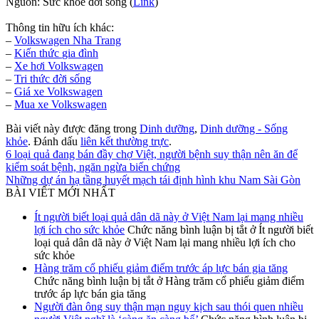
Nguồn: Sức khỏe đời sống (
Link
)
Thông tin hữu ích khác:
–
Volkswagen Nha Trang
–
Kiến thức
gia đình
–
Xe hơi Volkswagen
–
Tri thức đời sống
–
Giá xe Volkswagen
–
Mua xe Volkswagen
Bài viết này được đăng trong
Dinh dưỡng
,
Dinh dưỡng - Sống
khỏe
. Đánh dấu
liên kết thường trực
.
6 loại quả đang bán đầy chợ Việt, người bệnh suy thận nên ăn để
kiểm soát bệnh, ngăn ngừa biến chứng
Những dự án hạ tầng huyết mạch tái định hình khu Nam Sài Gòn
BÀI VIẾT MỚI NHẤT
Ít người biết loại quả dân dã này ở Việt Nam lại mang nhiều
lợi ích cho sức khỏe
Chức năng bình luận bị tắt
ở Ít người biết
loại quả dân dã này ở Việt Nam lại mang nhiều lợi ích cho
sức khỏe
Hàng trăm cổ phiếu giảm điểm trước áp lực bán gia tăng
Chức năng bình luận bị tắt
ở Hàng trăm cổ phiếu giảm điểm
trước áp lực bán gia tăng
Người đàn ông suy thận mạn nguy kịch sau thói quen nhiều