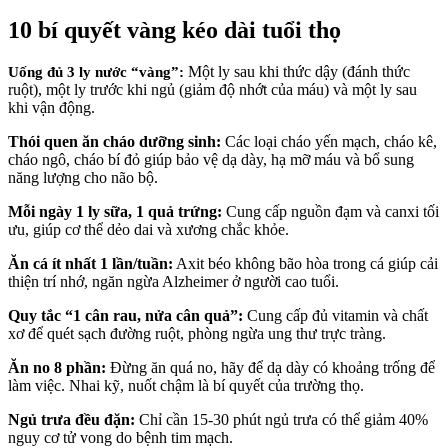
10 bí quyết vàng kéo dài tuổi thọ
Một ly sau khi thức dậy (đánh thức
Uống đủ 3 ly nước “vàng”:
ruột), một ly trước khi ngủ (giảm độ nhớt của máu) và một ly sau
khi vận động.
Thói quen ăn cháo dưỡng sinh:
Các loại cháo yến mạch, cháo kê,
cháo ngô, cháo bí đỏ giúp bảo vệ dạ dày, hạ mỡ máu và bổ sung
năng lượng cho não bộ.
Mỗi ngày 1 ly sữa, 1 quả trứng:
Cung cấp nguồn đạm và canxi tối
ưu, giúp cơ thể dẻo dai và xương chắc khỏe.
Ăn cá ít nhất 1 lần/tuần:
Axit béo không bão hòa trong cá giúp cải
thiện trí nhớ, ngăn ngừa Alzheimer ở người cao tuổi.
Quy tắc “1 cân rau, nửa cân quả”:
Cung cấp đủ vitamin và chất
xơ để quét sạch đường ruột, phòng ngừa ung thư trực tràng.
Ăn no 8 phần:
Đừng ăn quá no, hãy để dạ dày có khoảng trống để
làm việc. Nhai kỹ, nuốt chậm là bí quyết của trường thọ.
Ngủ trưa đều đặn:
Chỉ cần 15-30 phút ngủ trưa có thể giảm 40%
nguy cơ tử vong do bệnh tim mạch.