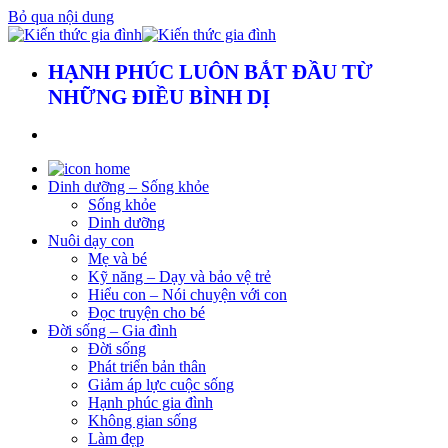
Bỏ qua nội dung
HẠNH PHÚC LUÔN BẮT ĐẦU TỪ
NHỮNG ĐIỀU BÌNH DỊ
Dinh dưỡng – Sống khỏe
Sống khỏe
Dinh dưỡng
Nuôi dạy con
Mẹ và bé
Kỹ năng – Dạy và bảo vệ trẻ
Hiểu con – Nói chuyện với con
Đọc truyện cho bé
Đời sống – Gia đình
Đời sống
Phát triển bản thân
Giảm áp lực cuộc sống
Hạnh phúc gia đình
Không gian sống
Làm đẹp