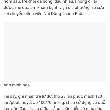
hôm sau, trẻ chơi đá bóng, đau nhiều, không đi lại
được, mẹ đưa em khám bệnh viện địa phương, sơ cứu
rồi chuyển bệnh viện Nhi Đồng Thành Phố.
Ảnh minh họa.
Tại đây, ghi nhận trẻ lừ đừ, thở 28 lần phút, mạch 120
lần/phút, huyết áp 100/70mmHg, chân cử động co duỗi
kém, ấn đau các cơ ở đùi, cẳng chân, tiểu có màu nâu