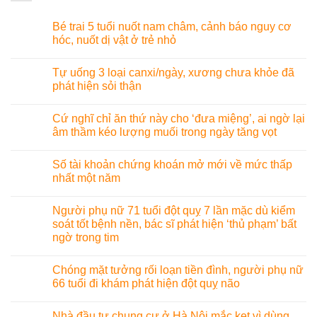
Bé trai 5 tuổi nuốt nam châm, cảnh báo nguy cơ
hóc, nuốt dị vật ở trẻ nhỏ
Tự uống 3 loại canxi/ngày, xương chưa khỏe đã
phát hiện sỏi thận
Cứ nghĩ chỉ ăn thứ này cho ‘đưa miệng’, ai ngờ lại
âm thầm kéo lượng muối trong ngày tăng vọt
Số tài khoản chứng khoán mở mới về mức thấp
nhất một năm
Người phụ nữ 71 tuổi đột quỵ 7 lần mặc dù kiểm
soát tốt bệnh nền, bác sĩ phát hiện ‘thủ phạm’ bất
ngờ trong tim
Chóng mặt tưởng rối loạn tiền đình, người phụ nữ
66 tuổi đi khám phát hiện đột quỵ não
Nhà đầu tư chung cư ở Hà Nội mắc kẹt vì dùng