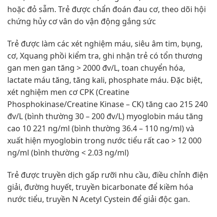
hoặc đỏ sẫm. Trẻ được chẩn đoán đau cơ, theo dõi hội
chứng hủy cơ vân do vận động gắng sức
Trẻ được làm các xét nghiệm máu, siêu âm tim, bụng,
cơ, Xquang phồi kiểm tra, ghi nhận trẻ có tổn thương
gan men gan tăng > 2000 đv/L, toan chuyển hóa,
lactate máu tăng, tăng kali, phosphate máu. Đặc biệt,
xét nghiệm men cơ CPK (Creatine
Phosphokinase/Creatine Kinase – CK) tăng cao 215 240
đv/L (bình thường 30 – 200 đv/L) myoglobin máu tăng
cao 10 221 ng/ml (bình thường 36.4 – 110 ng/ml) và
xuất hiện myoglobin trong nước tiểu rất cao > 12 000
ng/ml (bình thường < 2.03 ng/ml)
Trẻ được truyền dịch gấp rưỡi nhu cầu, điều chỉnh điện
giải, đường huyết, truyền bicarbonate để kiềm hóa
nước tiểu, truyền N Acetyl Cystein để giải độc gan.