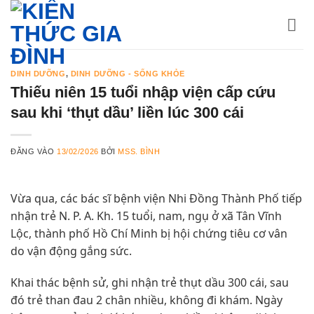
Bỏ
qua
nội
dung
DINH DƯỠNG
,
DINH DƯỠNG - SỐNG KHỎE
Thiếu niên 15 tuổi nhập viện cấp cứu
sau khi ‘thụt dầu’ liền lúc 300 cái
ĐĂNG VÀO
13/02/2026
BỞI
MSS. BÌNH
Vừa qua, các bác sĩ bệnh viện Nhi Đồng Thành Phố tiếp
nhận trẻ N. P. A. Kh. 15 tuổi, nam, ngụ ở xã Tân Vĩnh
Lộc, thành phố Hồ Chí Minh bị hội chứng tiêu cơ vân
do vận động gắng sức.
Khai thác bệnh sử, ghi nhận trẻ thụt dầu 300 cái, sau
đó trẻ than đau 2 chân nhiều, không đi khám. Ngày