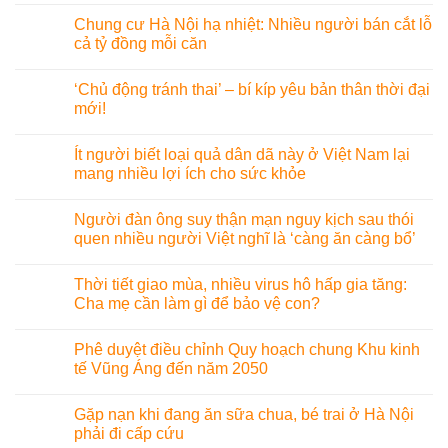
Chung cư Hà Nội hạ nhiệt: Nhiều người bán cắt lỗ
cả tỷ đồng mỗi căn
‘Chủ động tránh thai’ – bí kíp yêu bản thân thời đại
mới!
Ít người biết loại quả dân dã này ở Việt Nam lại
mang nhiều lợi ích cho sức khỏe
Người đàn ông suy thận mạn nguy kịch sau thói
quen nhiều người Việt nghĩ là ‘càng ăn càng bổ’
Thời tiết giao mùa, nhiều virus hô hấp gia tăng:
Cha mẹ cần làm gì để bảo vệ con?
Phê duyệt điều chỉnh Quy hoạch chung Khu kinh
tế Vũng Áng đến năm 2050
Gặp nạn khi đang ăn sữa chua, bé trai ở Hà Nội
phải đi cấp cứu