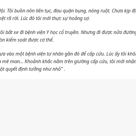
ội. Tôi buồn nôn liên tục, đau quặn bụng, nóng ruột. Chưa kịp đ
t rã rời. Lúc đó tôi mới thực sự hoảng sợ.
 rồi bắt xe đi bệnh viện Y học cổ truyền. Nhưng đi được nửa đườn
òn kiểm soát được cơ thể.
 đưa vào một bệnh viện tư nhân gần đó để cấp cứu. Lúc ấy tôi k
ừa mê man… Khoảnh khắc nằm trên giường cấp cứu, tôi mới nhận
 một quyết định tưởng như nhỏ”
.