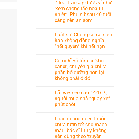
7 loại trái cây được ví như
‘kem chống lão hóa tự
nhiên’: Phụ nữ sau 40 tuổi
càng nên ăn sớm
Luật sư: Chung cư có niên
hạn không đồng nghĩa
“hết quyền” khi hết hạn
Cứ nghĩ vỏ tôm là ‘kho
canxi’, chuyên gia chỉ ra
phần bổ dưỡng hơn lại
không phải ở đó
Lãi vay neo cao 14-16%,
người mua nhà “quay xe”
phút chót
Loại nụ hoa quen thuộc
chứa rutin tốt cho mạch
máu, bác sĩ lưu ý không
nên dùng theo ‘truyền