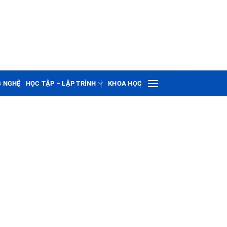
G NGHỆ
HỌC TẬP – LẬP TRÌNH
KHOA HỌC