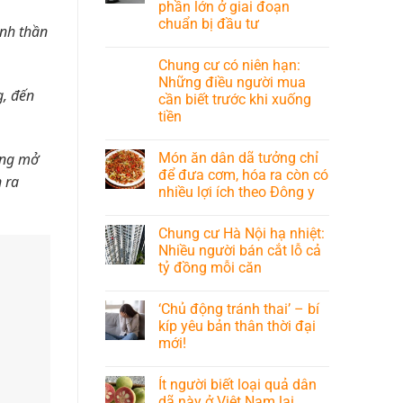
phần lớn ở giai đoạn
chuẩn bị đầu tư
ịnh thần
Chung cư có niên hạn:
Những điều người mua
g, đến
cần biết trước khi xuống
tiền
Món ăn dân dã tưởng chỉ
hông mở
để đưa cơm, hóa ra còn có
 ra
nhiều lợi ích theo Đông y
Chung cư Hà Nội hạ nhiệt:
Nhiều người bán cắt lỗ cả
tỷ đồng mỗi căn
‘Chủ động tránh thai’ – bí
kíp yêu bản thân thời đại
mới!
Ít người biết loại quả dân
dã này ở Việt Nam lại