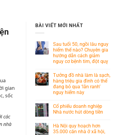
BÀI VIẾT MỚI NHẤT
yện
Sau tuổi 50, ngồi lâu nguy
hiểm thế nào? Chuyên gia
hướng dẫn cách giảm
nguy cơ bệnh tim, đột quỵ
Tưởng đồ nhà làm là sạch,
mua
hàng triệu gia đình có thể
đang bỏ qua ‘lằn ranh’
ời gian
nguy hiểm này
c, sốc
Cổ phiếu doanh nghiệp
Nhà nước hút dòng tiền
i các
ần nhà
Hà Nội quy hoạch hơn
35.000 căn nhà ở xã hội,