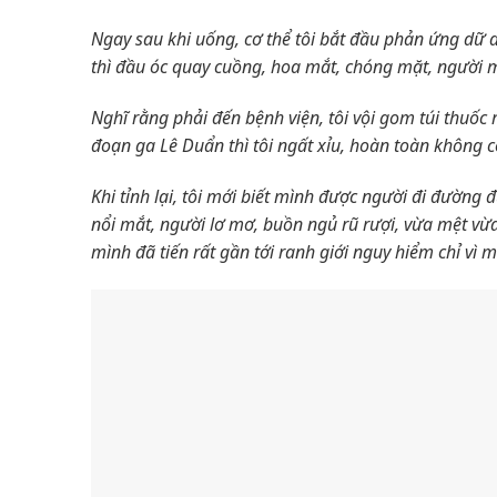
Ngay sau khi uống, cơ thể tôi bắt đầu phản ứng dữ d
thì đầu óc quay cuồng, hoa mắt, chóng mặt, người mệ
Nghĩ rằng phải đến bệnh viện, tôi vội gom túi thuốc
đoạn ga Lê Duẩn thì tôi ngất xỉu, hoàn toàn không c
Khi tỉnh lại, tôi mới biết mình được người đi đường
nổi mắt, người lơ mơ, buồn ngủ rũ rượi, vừa mệt v
mình đã tiến rất gần tới ranh giới nguy hiểm chỉ vì