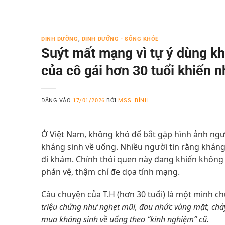
DINH DƯỠNG
,
DINH DƯỠNG - SỐNG KHỎE
Suýt mất mạng vì tự ý dùng kh
của cô gái hơn 30 tuổi khiến n
ĐĂNG VÀO
17/01/2026
BỞI
MSS. BÌNH
Ở Việt Nam, không khó để bắt gặp hình ảnh ngườ
kháng sinh về uống. Nhiều người tin rằng kháng 
đi khám. Chính thói quen này đang khiến không 
phản vệ, thậm chí đe dọa tính mạng.
Câu chuyện của T.H (hơn 30 tuổi) là một minh ch
triệu chứng như nghẹt mũi, đau nhức vùng mặt, chảy 
mua kháng sinh về uống theo “kinh nghiệm” cũ.