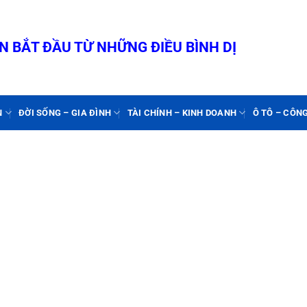
 BẮT ĐẦU TỪ NHỮNG ĐIỀU BÌNH DỊ
N
ĐỜI SỐNG – GIA ĐÌNH
TÀI CHÍNH – KINH DOANH
Ô TÔ – CÔN