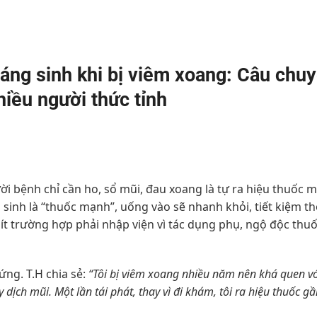
áng sinh khi bị viêm xoang: Câu chu
hiều người thức tỉnh
i bệnh chỉ cần ho, sổ mũi, đau xoang là tự ra hiệu thuốc 
sinh là “thuốc mạnh”, uống vào sẽ nhanh khỏi, tiết kiệm th
ít trường hợp phải nhập viện vì tác dụng phụ, ngộ độc thuố
ứng. T.H chia sẻ:
“Tôi bị viêm xoang nhiều năm nên khá quen vớ
dịch mũi. Một lần tái phát, thay vì đi khám, tôi ra hiệu thuốc g