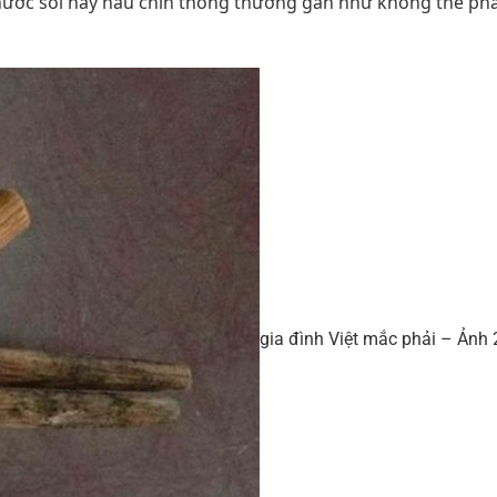
ng nước sôi hay nấu chín thông thường gần như không thể ph
gia đình Việt mắc phải – Ảnh 2