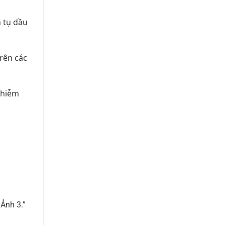
h tụ dầu
rên các
nhiễm
 Ảnh 3.”