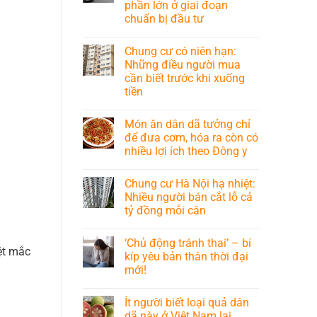
phần lớn ở giai đoạn
chuẩn bị đầu tư
Chung cư có niên hạn:
Những điều người mua
cần biết trước khi xuống
tiền
Món ăn dân dã tưởng chỉ
để đưa cơm, hóa ra còn có
nhiều lợi ích theo Đông y
Chung cư Hà Nội hạ nhiệt:
Nhiều người bán cắt lỗ cả
tỷ đồng mỗi căn
‘Chủ động tránh thai’ – bí
ệt mắc
kíp yêu bản thân thời đại
mới!
Ít người biết loại quả dân
dã này ở Việt Nam lại