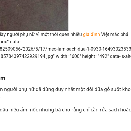
 dày người phụ nữ vì một thói quen nhiều
gia đình
Việt mắc phải
box” data-
95582509056/2026/5/17/meo-lam-sach-dua-1-0930-16493023533
84397422929194.jpg” width=”600″ height=”492″ data-is-alt
ăm
hiện người phụ nữ đã dùng duy nhất một đôi đũa gỗ suốt kh
.
ó dấu hiệu ẩm mốc nhưng bà cho rằng chỉ cần rửa sạch hoặc