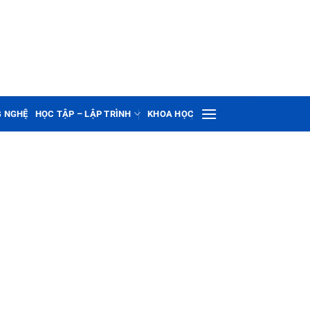
G NGHỆ
HỌC TẬP – LẬP TRÌNH
KHOA HỌC