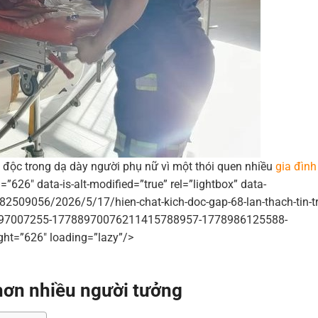
ực độc trong dạ dày người phụ nữ vì một thói quen nhiều
gia đình
”626″ data-is-alt-modified=”true” rel=”lightbox” data-
82509056/2026/5/17/hien-chat-kich-doc-gap-68-lan-thach-tin-t
8897007255-17788970076211415788957-1778986125588-
ht=”626″ loading=”lazy”/>
hơn nhiều người tưởng