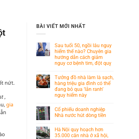
BÀI VIẾT MỚI NHẤT
ột
Sau tuổi 50, ngồi lâu nguy
hiểm thế nào? Chuyên gia
hướng dẫn cách giảm
nguy cơ bệnh tim, đột quỵ
Tưởng đồ nhà làm là sạch,
t nứt.
hàng triệu gia đình có thể
đang bỏ qua ‘lằn ranh’
nguy hiểm này
st
,
ầu,
gia
Cổ phiếu doanh nghiệp
lẫn
Nhà nước hút dòng tiền
Hà Nội quy hoạch hơn
vào
35.000 căn nhà ở xã hội,