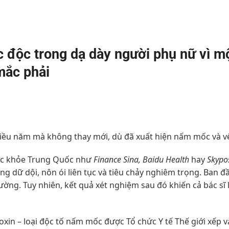
c độc trong dạ dày người phụ nữ vì m
mắc phải
hiều năm mà không thay mới, dù đã xuất hiện nấm mốc và vế
sức khỏe Trung Quốc như
Finance Sina, Baidu Health
hay
Skypo
g dữ dội, nôn ói liên tục và tiêu chảy nghiêm trọng. Ban đ
ờng. Tuy nhiên, kết quả xét nghiệm sau đó khiến cả bác sĩ 
oxin – loại độc tố nấm mốc được Tổ chức Y tế Thế giới xếp 