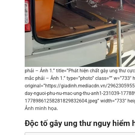
phải – Ảnh 1.” title=”Phát hiện chất gây ung thư c
mắc phải – Ảnh 1.” type=”photo” class=”” w=”733″ h=
original=”https://giadinh.mediacdn.vn/2962305955
day-nguoi-phu-nu-mac-ung-thu-anh1-231039-177
17789861258281829832604.jpeg” width=”733″ heig
Ảnh minh họa.
Độc tố gây ung thư nguy hiểm 