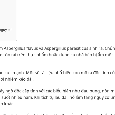
nguy cơ
ấm Aspergillus flavus và Aspergillus parasiticus sinh ra. Chú
 tồn tại trên thực phẩm hoặc dụng cụ nhà bếp bị ẩm mốc 
an cực mạnh. Một số tài liệu phổ biến còn mô tả độc tính c
hơi nhiễm kéo dài.
ây ngộ độc cấp tính với các biểu hiện như đau bụng, nôn m
suốt nhiều năm. Khi tích tụ lâu dài, nó làm tăng nguy cơ u
an khác.