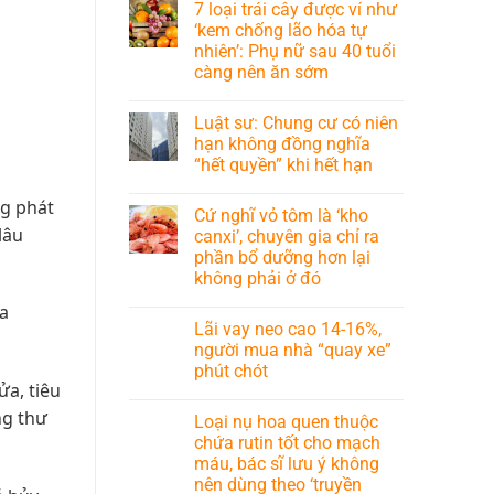
7 loại trái cây được ví như
‘kem chống lão hóa tự
nhiên’: Phụ nữ sau 40 tuổi
càng nên ăn sớm
Luật sư: Chung cư có niên
hạn không đồng nghĩa
“hết quyền” khi hết hạn
ng phát
Cứ nghĩ vỏ tôm là ‘kho
lâu
canxi’, chuyên gia chỉ ra
phần bổ dưỡng hơn lại
không phải ở đó
ủa
Lãi vay neo cao 14-16%,
người mua nhà “quay xe”
phút chót
ửa, tiêu
ng thư
Loại nụ hoa quen thuộc
chứa rutin tốt cho mạch
máu, bác sĩ lưu ý không
nên dùng theo ‘truyền