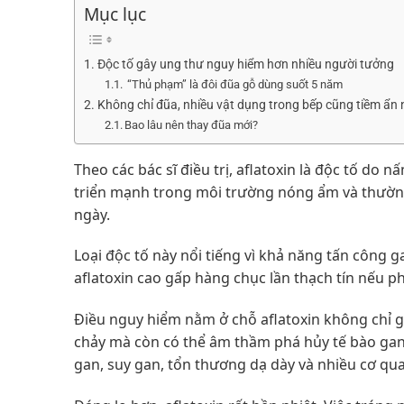
Mục lục
Độc tố gây ung thư nguy hiểm hơn nhiều người tưởng
“Thủ phạm” là đôi đũa gỗ dùng suốt 5 năm
Không chỉ đũa, nhiều vật dụng trong bếp cũng tiềm ẩn 
Bao lâu nên thay đũa mới?
Theo các bác sĩ điều trị, aflatoxin là độc tố do n
triển mạnh trong môi trường nóng ẩm và thường
ngày.
Loại độc tố này nổi tiếng vì khả năng tấn công g
aflatoxin cao gấp hàng chục lần thạch tín nếu p
Điều nguy hiểm nằm ở chỗ aflatoxin không chỉ g
chảy mà còn có thể âm thầm phá hủy tế bào gan 
gan, suy gan, tổn thương dạ dày và nhiều cơ qu