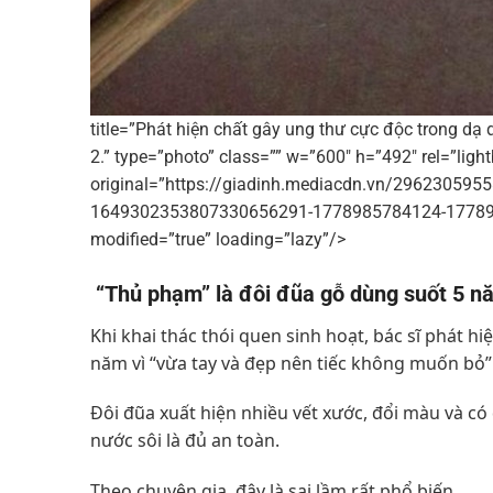
title=”Phát hiện chất gây ung thư cực độc trong dạ
2.” type=”photo” class=”” w=”600″ h=”492″ rel=”light
original=”https://giadinh.mediacdn.vn/2962305
1649302353807330656291-1778985784124-17789857
modified=”true” loading=”lazy”/>
“Thủ phạm” là đôi đũa gỗ dùng suốt 5 n
Khi khai thác thói quen sinh hoạt, bác sĩ phát 
năm vì “vừa tay và đẹp nên tiếc không muốn bỏ”
Đôi đũa xuất hiện nhiều vết xước, đổi màu và c
nước sôi là đủ an toàn.
Theo chuyên gia, đây là sai lầm rất phổ biến.