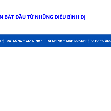
 BẮT ĐẦU TỪ NHỮNG ĐIỀU BÌNH DỊ
N
ĐỜI SỐNG – GIA ĐÌNH
TÀI CHÍNH – KINH DOANH
Ô TÔ – CÔN