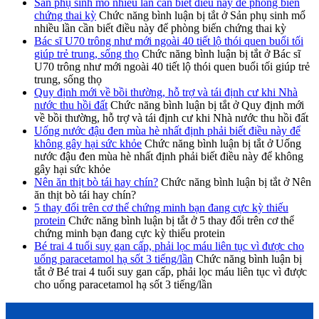
Sản phụ sinh mổ nhiều lần cần biết điều này để phòng biến
chứng thai kỳ
Chức năng bình luận bị tắt
ở Sản phụ sinh mổ
nhiều lần cần biết điều này để phòng biến chứng thai kỳ
Bác sĩ U70 trông như mới ngoài 40 tiết lộ thói quen buổi tối
giúp trẻ trung, sống thọ
Chức năng bình luận bị tắt
ở Bác sĩ
U70 trông như mới ngoài 40 tiết lộ thói quen buổi tối giúp trẻ
trung, sống thọ
Quy định mới về bồi thường, hỗ trợ và tái định cư khi Nhà
nước thu hồi đất
Chức năng bình luận bị tắt
ở Quy định mới
về bồi thường, hỗ trợ và tái định cư khi Nhà nước thu hồi đất
Uống nước đậu đen mùa hè nhất định phải biết điều này để
không gây hại sức khỏe
Chức năng bình luận bị tắt
ở Uống
nước đậu đen mùa hè nhất định phải biết điều này để không
gây hại sức khỏe
Nên ăn thịt bò tái hay chín?
Chức năng bình luận bị tắt
ở Nên
ăn thịt bò tái hay chín?
5 thay đổi trên cơ thể chứng minh bạn đang cực kỳ thiếu
protein
Chức năng bình luận bị tắt
ở 5 thay đổi trên cơ thể
chứng minh bạn đang cực kỳ thiếu protein
Bé trai 4 tuổi suy gan cấp, phải lọc máu liên tục vì được cho
uống paracetamol hạ sốt 3 tiếng/lần
Chức năng bình luận bị
tắt
ở Bé trai 4 tuổi suy gan cấp, phải lọc máu liên tục vì được
cho uống paracetamol hạ sốt 3 tiếng/lần