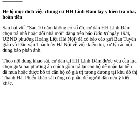
————
Hé lộ mục đích việc chung cư HH Linh Đàm lấy ý kiến trả nhà,
hoàn tiền
Sau bài viết “Sau 10 năm không có sổ đỏ, cư dân HH Linh Đàm
chọn trả nhà hoặc đổi nhà mới” đăng trên báo
Dân trí
ngày 19/4,
UBND phường Hoàng Liệt (Hà Nội) đã có báo cáo gửi Ban Tuyên
giáo và Dân vận Thành ủy Hà Nội về việc kiểm tra, xử lý các nội
dung báo phản ánh.
Theo nội dung khảo sát, cư dân tại HH Linh Đàm được yêu cầu lựa
chọn giữa hai phương án chính gồm trả lại căn hộ để nhận lại tiền
đã mua hoặc được bố trí căn hộ có giá trị tương đương tại khu đô thị
Thanh Hà. Phiếu khảo sát cũng có phần để người dân nêu ý kiến
khác.