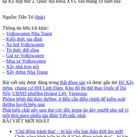
tại Kỳ họp thứ 2, Quốc hội khóa XVI, vào tháng 10 năm nay.
Nguồn: Dân Trí (
link
)
Thông tin hữu ích khác:
–
Volkswagen Nha Trang
–
Kiến thức gia đình
–
Xe hơi Volkswagen
–
Tri thức đời sống
–
Giá xe Volkswagen
–
Mua xe Volkswagen
–
Xây nhà trọn gói
–
Xây dựng Nha Trang
Bài viết này được đăng trong
Bất động sản
và được gắn thẻ
Bộ Xây
dựng
,
chung cư HH Linh Đàm
,
Khu đô thị thể thao Quốc tế Hà
Nội
,
UBND phường Hoàng Liệt
,
Vingroup
.
Phòng bệnh đái tháo đường: 4 điều cần điều chỉnh để kiểm soát
đường huyết hiệu quả
Phát hiện chất gây ung thư cực độc trong dạ dày người phụ nữ vì
một thói quen nhiều gia đình Việt mắc phải
BÀI VIẾT MỚI NHẤT
‘Chủ động tránh thai’ – bí kíp yêu bản thân thời đại mới!
Chức năng bình luận bị tắt
ở ‘Chủ động tránh thai’ – bí kíp