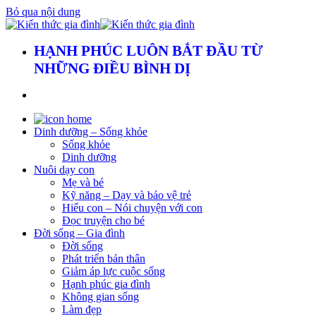
Bỏ qua nội dung
HẠNH PHÚC LUÔN BẮT ĐẦU TỪ
NHỮNG ĐIỀU BÌNH DỊ
Dinh dưỡng – Sống khỏe
Sống khỏe
Dinh dưỡng
Nuôi dạy con
Mẹ và bé
Kỹ năng – Dạy và bảo vệ trẻ
Hiểu con – Nói chuyện với con
Đọc truyện cho bé
Đời sống – Gia đình
Đời sống
Phát triển bản thân
Giảm áp lực cuộc sống
Hạnh phúc gia đình
Không gian sống
Làm đẹp