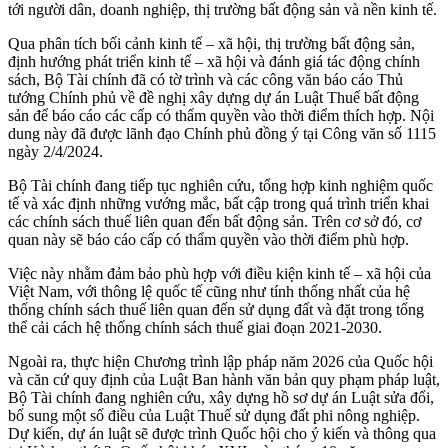
tới người dân, doanh nghiệp, thị trường bất động sản và nền kinh tế.
Qua phân tích bối cảnh kinh tế – xã hội, thị trường bất động sản,
định hướng phát triển kinh tế – xã hội và đánh giá tác động chính
sách, Bộ Tài chính đã có tờ trình và các công văn báo cáo Thủ
tướng Chính phủ về đề nghị xây dựng dự án Luật Thuế bất động
sản để báo cáo các cấp có thẩm quyền vào thời điểm thích hợp. Nội
dung này đã được lãnh đạo Chính phủ đồng ý tại Công văn số 1115
ngày 2/4/2024.
Bộ Tài chính đang tiếp tục nghiên cứu, tổng hợp kinh nghiệm quốc
tế và xác định những vướng mắc, bất cập trong quá trình triển khai
các chính sách thuế liên quan đến bất động sản. Trên cơ sở đó, cơ
quan này sẽ báo cáo cấp có thẩm quyền vào thời điểm phù hợp.
Việc này nhằm đảm bảo phù hợp với điều kiện kinh tế – xã hội của
Việt Nam, với thông lệ quốc tế cũng như tính thống nhất của hệ
thống chính sách thuế liên quan đến sử dụng đất và đặt trong tổng
thể cải cách hệ thống chính sách thuế giai đoạn 2021-2030.
Ngoài ra, thực hiện Chương trình lập pháp năm 2026 của Quốc hội
và căn cứ quy định của Luật Ban hành văn bản quy phạm pháp luật,
Bộ Tài chính đang nghiên cứu, xây dựng hồ sơ dự án Luật sửa đổi,
bổ sung một số điều của Luật Thuế sử dụng đất phi nông nghiệp.
Dự kiến, dự án luật sẽ được trình Quốc hội cho ý kiến và thông qua