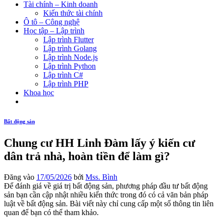
Tài chính – Kinh doanh
Kiến thức tài chính
Ô tô – Công nghệ
Học tập – Lập trình
Lập trình Flutter
Lập trình Golang
Lập trình Node.js
Lập trình Python
Lập trình C#
Lập trình PHP
Khoa học
Bất động sản
Chung cư HH Linh Đàm lấy ý kiến cư
dân trả nhà, hoàn tiền để làm gì?
Đăng vào
17/05/2026
bởi
Mss. Bình
Để đánh giá về giá trị bất động sản, phương pháp đầu tư bất động
sản bạn cần cập nhật nhiều kiến thức trong đó có cả văn bản pháp
luật về bất động sản. Bài viết này chỉ cung cấp một số thông tin liên
quan để bạn có thể tham khảo.