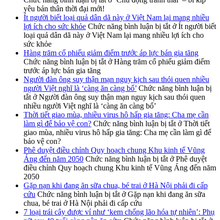
yêu bản thân thời đại mới!
Ít người biết loại quả dân dã này ở Việt Nam lại mang nhiều
lợi ích cho sức khỏe
Chức năng bình luận bị tắt
ở Ít người biết
loại quả dân dã này ở Việt Nam lại mang nhiều lợi ích cho
sức khỏe
Hàng trăm cổ phiếu giảm điểm trước áp lực bán gia tăng
Chức năng bình luận bị tắt
ở Hàng trăm cổ phiếu giảm điểm
trước áp lực bán gia tăng
Người đàn ông suy thận mạn nguy kịch sau thói quen nhiều
người Việt nghĩ là ‘càng ăn càng bổ’
Chức năng bình luận bị
tắt
ở Người đàn ông suy thận mạn nguy kịch sau thói quen
nhiều người Việt nghĩ là ‘càng ăn càng bổ’
Thời tiết giao mùa, nhiều virus hô hấp gia tăng: Cha mẹ cần
làm gì để bảo vệ con?
Chức năng bình luận bị tắt
ở Thời tiết
giao mùa, nhiều virus hô hấp gia tăng: Cha mẹ cần làm gì để
bảo vệ con?
Phê duyệt điều chỉnh Quy hoạch chung Khu kinh tế Vũng
Áng đến năm 2050
Chức năng bình luận bị tắt
ở Phê duyệt
điều chỉnh Quy hoạch chung Khu kinh tế Vũng Áng đến năm
2050
Gặp nạn khi đang ăn sữa chua, bé trai ở Hà Nội phải đi cấp
cứu
Chức năng bình luận bị tắt
ở Gặp nạn khi đang ăn sữa
chua, bé trai ở Hà Nội phải đi cấp cứu
7 loại trái cây được ví như ‘kem chống lão hóa tự nhiên’: Phụ