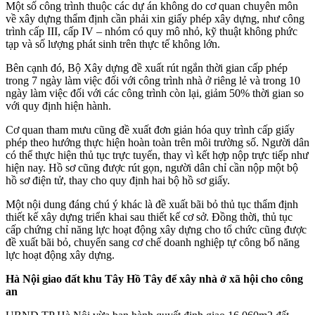
Một số công trình thuộc các dự án không do cơ quan chuyên môn
về xây dựng thẩm định cần phải xin giấy phép xây dựng, như công
trình cấp III, cấp IV – nhóm có quy mô nhỏ, kỹ thuật không phức
tạp và số lượng phát sinh trên thực tế không lớn.
Bên cạnh đó, Bộ Xây dựng đề xuất rút ngắn thời gian cấp phép
trong 7 ngày làm việc đối với công trình nhà ở riêng lẻ và trong 10
ngày làm việc đối với các công trình còn lại, giảm 50% thời gian so
với quy định hiện hành.
Cơ quan tham mưu cũng đề xuất đơn giản hóa quy trình cấp giấy
phép theo hướng thực hiện hoàn toàn trên môi trường số. Người dân
có thể thực hiện thủ tục trực tuyến, thay vì kết hợp nộp trực tiếp như
hiện nay. Hồ sơ cũng được rút gọn, người dân chỉ cần nộp một bộ
hồ sơ điện tử, thay cho quy định hai bộ hồ sơ giấy.
Một nội dung đáng chú ý khác là đề xuất bãi bỏ thủ tục thẩm định
thiết kế xây dựng triển khai sau thiết kế cơ sở. Đồng thời, thủ tục
cấp chứng chỉ năng lực hoạt động xây dựng cho tổ chức cũng được
đề xuất bãi bỏ, chuyển sang cơ chế doanh nghiệp tự công bố năng
lực hoạt động xây dựng.
Hà Nội giao đất khu Tây Hồ Tây để xây nhà ở xã hội cho công
an