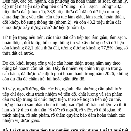
Đến nay, các bộ, ngành, địa phương đã hoàn thành rà soát, chỉnh lý,
cập nhật dữ liệu đáp ứng tiêu chí “đúng – đủ – sạch – sống” 23,5
triệu thửa đất (nhóm 1); 38,9 triệu thửa đất đã có dữ liệu nhưng
chưa đáp ứng yêu cầu, cần tiếp tục làm giàu, làm sạch, hoàn thiện,
đối khớp, bổ sung thông tin (nhóm 2); và còn 43,2 triệu thửa đất
chưa được xây dựng cơ sở dữ liệu (nhóm 3).
Từ hiện trạng nêu trên, các thửa đất cần tiếp tục làm giàu, làm sạch,
hoàn thiện, đối khớp, bổ sung thông tin và xây dựng cơ sở dữ liệu
còn khoảng 82,1 triệu thửa đất, tương đương khoảng 77,5% tổng số
thửa đất cả nước.
Do đó, khối lượng công việc cần hoàn thiện trong năm nay theo
đúng kế hoạch còn rất lớn. Đây là nhiệm vụ chính trị quan trọng,
cấp bách, đã được xác định phải hoàn thành trong năm 2026, không
còn dư địa để chậm trễ, lùi hoặc giãn tiến độ.
Vì vậy, người đứng đầu các bộ, ngành, địa phương cần phải trực
tiếp chỉ đạo, chịu trách nhiệm về tiến độ, chất lượng và sản phẩm
đầu ra; tập trung tổ chức thực hiện, theo kế hoạch tiến độ cụ thể,
lượng hóa rõ sản phẩm hoàn thành, xác định rõ trách nhiệm và thời
hạn xử lý theo tinh thần “6 rõ”: rõ người, rõ việc, rõ thời gian, rõ
trách nhiệm, rõ sản phẩm, rõ thẩm quyền; bảo đảm hoàn thành các
nhiệm vụ được giao.
Bộ Tài chính đang tiếp tục nghiên cứu xây dựng Luật Thuế bất