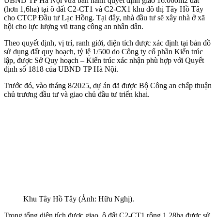
UBND TP Hà Nội vừa ban hành quyết định giao 16.060m2 đất
(hơn 1,6ha) tại ô đất C2-CT1 và C2-CX1 khu đô thị Tây Hồ Tây
cho CTCP Đầu tư Lạc Hồng. Tại đây, nhà đầu tư sẽ xây nhà ở xã
hội cho lực lượng vũ trang công an nhân dân.
Theo quyết định, vị trí, ranh giới, diện tích được xác định tại bản đồ
sử dụng đất quy hoạch, tỷ lệ 1/500 do Công ty cổ phần Kiến trúc
lập, được Sở Quy hoạch – Kiến trúc xác nhận phù hợp với Quyết
định số 1818 của UBND TP Hà Nội.
Trước đó, vào tháng 8/2025, dự án đã được Bộ Công an chấp thuận
chủ trương đầu tư và giao chủ đầu tư triển khai.
Khu Tây Hồ Tây (Ảnh: Hữu Nghị).
Trong tổng diện tích được giao, ô đất C2-CT1 rộng 1,28ha được sử