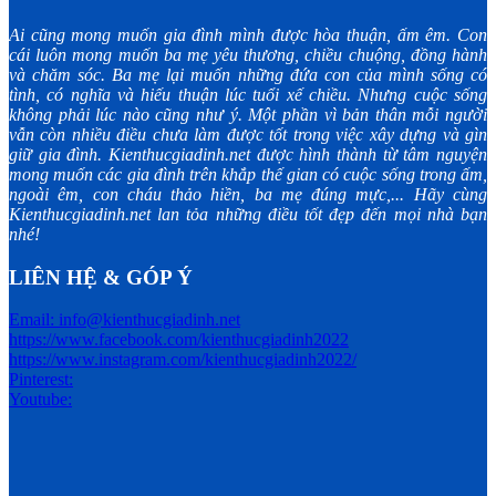
Ai cũng mong muốn gia đình mình được hòa thuận, ấm êm. Con
cái luôn mong muốn ba mẹ yêu thương, chiều chuộng, đồng hành
và chăm sóc. Ba mẹ lại muốn những đứa con của mình sống có
tình, có nghĩa và hiếu thuận lúc tuổi xế chiều. Nhưng cuộc sống
không phải lúc nào cũng như ý. Một phần vì bản thân mỗi người
vẫn còn nhiều điều chưa làm được tốt trong việc xây dựng và gìn
giữ gia đình. Kienthucgiadinh.net được hình thành từ tâm nguyện
mong muốn các gia đình trên khắp thế gian có cuộc sống trong ấm,
ngoài êm, con cháu thảo hiền, ba mẹ đúng mực,... Hãy cùng
Kienthucgiadinh.net lan tỏa những điều tốt đẹp đến mọi nhà bạn
nhé!
LIÊN HỆ & GÓP Ý
Email: info@kienthucgiadinh.net
https://www.facebook.com/kienthucgiadinh2022
https://www.instagram.com/kienthucgiadinh2022/
Pinterest:
Youtube: