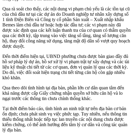
Qua rà soát cho thấy, các nội dung vi phạm chủ yếu là các tồn tại cũ
của chủ đầu tư tại các dự án do Doanh nghiệp tư nhân xây dựng số
1 tỉnh Điện Biên và Công ty cổ phần Sản xuất – Xuất nhập khẩu
Bemes làm chủ đầu tư hoặc hợp tác đầu tư; các vi phạm này đã
được xác định qua các kết luận thanh tra của cơ quan có thẩm quyền
qua các thời kỳ, tập trung vào việc tăng số tầng, tăng số lượng căn
hộ, thay đổi công năng sử dụng, tăng mật độ dân số vượt quy hoạch
được duyệt.
Đến thời điểm hiện tại, UBND phường chưa được bàn giao đầy đủ
hồ sơ pháp lý dự án, hồ sơ xử lý vi phạm trật tự xây dựng và các tài
liệu kỹ thuật chi tiết từ các cơ quan, đơn vị quản lý qua các thời kỳ.
Do đó, việc đối soát hiện trạng chi tiết từng căn hộ còn gặp nhiều
khó khăn.
Qua theo dõi tình hình tại địa bàn, phần lớn cư dân quan tâm đến
khả năng được cấp Giấy chứng nhận quyền sở hữu căn hộ và lo
ngại trước các thông tin chưa chính thống khác.
Tại thời điểm báo cáo, tình hình an ninh trật tự trên địa bàn cơ bản
ổn định; chưa phát sinh vụ việc phức tạp. Tuy nhiên, nếu thông tin
thiếu thống nhất hoặc tiếp tục lan truyền các nội dung chưa được
kiểm chứng, có thể ảnh hưởng đến tâm lý cư dân và công tác quản
lý địa bàn.