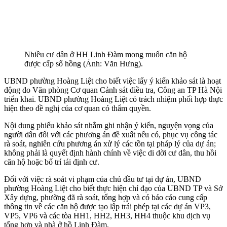
Nhiều cư dân ở HH Linh Đàm mong muốn căn hộ
được cấp sổ hồng (Ảnh: Văn Hưng).
UBND phường Hoàng Liệt cho biết việc lấy ý kiến khảo sát là hoạt
động do Văn phòng Cơ quan Cảnh sát điều tra, Công an TP Hà Nội
triển khai. UBND phường Hoàng Liệt có trách nhiệm phối hợp thực
hiện theo đề nghị của cơ quan có thẩm quyền.
Nội dung phiếu khảo sát nhằm ghi nhận ý kiến, nguyện vọng của
người dân đối với các phương án đề xuất nếu có, phục vụ công tác
rà soát, nghiên cứu phương án xử lý các tồn tại pháp lý của dự án;
không phải là quyết định hành chính về việc di dời cư dân, thu hồi
căn hộ hoặc bố trí tái định cư.
Đối với việc rà soát vi phạm của chủ đầu tư tại dự án, UBND
phường Hoàng Liệt cho biết thực hiện chỉ đạo của UBND TP và Sở
Xây dựng, phường đã rà soát, tổng hợp và có báo cáo cung cấp
thông tin về các căn hộ được tạo lập trái phép tại các dự án VP3,
VP5, VP6 và các tòa HH1, HH2, HH3, HH4 thuộc khu dịch vụ
tổng hợp và nhà ở hồ Linh Đàm.