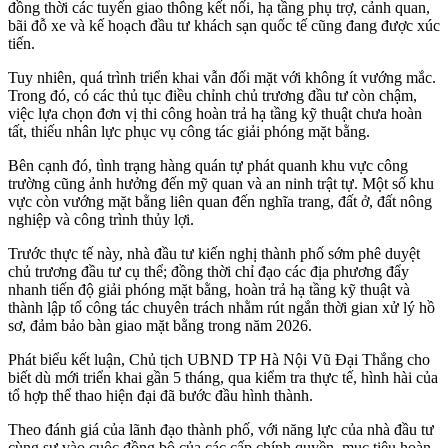
đồng thời các tuyến giao thông kết nối, hạ tầng phụ trợ, cảnh quan,
bãi đỗ xe và kế hoạch đầu tư khách sạn quốc tế cũng đang được xúc
tiến.
Tuy nhiên, quá trình triển khai vẫn đối mặt với không ít vướng mắc.
Trong đó, có các thủ tục điều chỉnh chủ trương đầu tư còn chậm,
việc lựa chọn đơn vị thi công hoàn trả hạ tầng kỹ thuật chưa hoàn
tất, thiếu nhân lực phục vụ công tác giải phóng mặt bằng.
Bên cạnh đó, tình trạng hàng quán tự phát quanh khu vực công
trường cũng ảnh hưởng đến mỹ quan và an ninh trật tự. Một số khu
vực còn vướng mặt bằng liên quan đến nghĩa trang, đất ở, đất nông
nghiệp và công trình thủy lợi.
Trước thực tế này, nhà đầu tư kiến nghị thành phố sớm phê duyệt
chủ trương đầu tư cụ thể; đồng thời chỉ đạo các địa phương đẩy
nhanh tiến độ giải phóng mặt bằng, hoàn trả hạ tầng kỹ thuật và
thành lập tổ công tác chuyên trách nhằm rút ngắn thời gian xử lý hồ
sơ, đảm bảo bàn giao mặt bằng trong năm 2026.
Phát biểu kết luận, Chủ tịch UBND TP Hà Nội Vũ Đại Thắng cho
biết dù mới triển khai gần 5 tháng, qua kiểm tra thực tế, hình hài của
tổ hợp thể thao hiện đại đã bước đầu hình thành.
Theo đánh giá của lãnh đạo thành phố, với năng lực của nhà đầu tư
cùng sự vào cuộc đồng bộ của các cấp chính quyền, mục tiêu hoàn