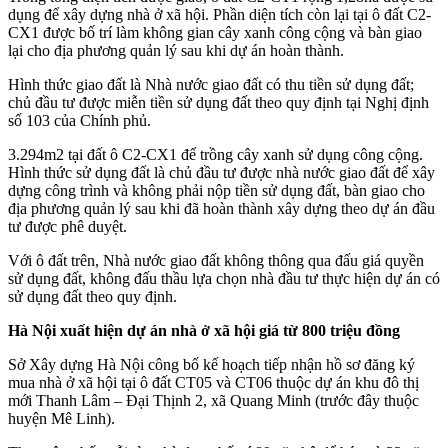
dụng để xây dựng nhà ở xã hội. Phần diện tích còn lại tại ô đất C2-
CX1 được bố trí làm không gian cây xanh công cộng và bàn giao
lại cho địa phương quản lý sau khi dự án hoàn thành.
Hình thức giao đất là Nhà nước giao đất có thu tiền sử dụng đất;
chủ đầu tư được miễn tiền sử dụng đất theo quy định tại Nghị định
số 103 của Chính phủ.
3.294m2 tại đất ô C2-CX1 để trồng cây xanh sử dụng công cộng.
Hình thức sử dụng đất là chủ đầu tư được nhà nước giao đất để xây
dựng công trình và không phải nộp tiền sử dụng đất, bàn giao cho
địa phương quản lý sau khi đã hoàn thành xây dựng theo dự án đầu
tư được phê duyệt.
Với ô đất trên, Nhà nước giao đất không thông qua đấu giá quyền
sử dụng đất, không đấu thầu lựa chọn nhà đầu tư thực hiện dự án có
sử dụng đất theo quy định.
Hà Nội xuất hiện dự án nhà ở xã hội giá từ 800 triệu đồng
Sở Xây dựng Hà Nội công bố kế hoạch tiếp nhận hồ sơ đăng ký
mua nhà ở xã hội tại ô đất CT05 và CT06 thuộc dự án khu đô thị
mới Thanh Lâm – Đại Thịnh 2, xã Quang Minh (trước đây thuộc
huyện Mê Linh).