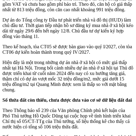
gồm VAT và chưa bao gồm phí bảo trì. Theo đó, căn hộ có giá thấp
nhất từ 813 triệu đồng, còn căn cao nhất khoảng 991 triệu đồng.
Dự án do Tổng công ty Đầu tư phát triển nhà và đô thị (HUD) làm
chủ đầu tư. Thời gian tiếp nhận hồ sơ đăng ký mua nhà ở xã hội kéo
dài từ ngày 29/6 đến hết ngày 12/8. Chủ đầu tư dự kiến ký hợp
đồng vào tháng 11.
Theo kế hoạch, tòa CT05 sẽ được bàn giao vào quý I/2027, còn tòa
CT06 dự kiến hoàn thành trong quý IV/2027.
Hiện đây là một trong những dự án nhà ở xã hội có mức giá thấp
nhất tại Hà Nội. Trong bối cảnh nhiều dự án nhà ở xã hội tại Thủ đô
được triển khai từ cuối năm 2024 đến nay có xu hướng tăng giá,
thậm chí có dự án vượt mốc 32 triệu đồng/m2, mức giá dưới 15
triệu đồng/m2 tại Quang Minh được xem là thấp so với mặt bằng
chung.
Số thửa đất còn thiếu, chưa được đưa vào cơ sở dữ liệu đất đai
Theo Thông báo số 239 của Văn phòng Chính phủ kết luận của
Phó Thủ tướng Hồ Quốc Dũng tại cuộc họp về tình hình triển khai
Chỉ thị số 05/CT-TTg của Thủ tướng, số liệu thống kê cho thấy cả
nước hiện có tổng số 106 triệu thửa đất.