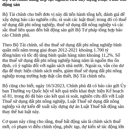
động sản
Bộ Tài chính cho biết đơn vị này đã tiến hành tổng kết, đánh giá để
xây dựng báo cáo nghiên cứu, rà soát các luật thuế; trong đó có thuế
sử dụng đất phi nông nghiệp, thuế sử dụng đất nông nghiệp và các
sắc thuế liên quan đến bất động sản gửi Bộ Tư pháp tổng hợp báo
cáo Chính phủ.
Theo Bộ Tài chính, số thu thuế sử dụng đất phi nông nghiệp bình
quân mỗi năm trong giai đoạn 2012-2021 khoảng 1.700 tỷ
đồng/năm và tốc độ tăng bình quân hàng năm khoảng 11,2%. Số
thu thuế sử dụng đất phi nông nghiệp hàng năm là nguồn thu ổn
định, có ý nghĩa đối với ngân sách nhà nước. Ngoài ra, vẫn còn dư
địa để thực hiện chính sách miễn, giảm thuế sử dụng đất phi nông
nghiệp trong trường hợp thật cần thiết, Bộ Tài chính nêu.
Bộ cũng cho biết, ngày 16/3/2023, Chính phủ đã có báo cáo gửi Ủy
ban Thường vụ Quốc hội về kết quả triển khai thực hiện Kế hoạch
số 81, trong đó đã báo cáo kết quả rà soát, nghiên cứu đối với Luật
Thuế sử dụng đất phi nông nghiệp, Luật Thuế sử dụng đất nông
nghiệp và dự kiến đề xuất xây dựng dự án Luật Thuế bất động sản
thay thế hai luật này.
Cơ quan này cũng cho rằng, thuế bất động sản là chính sách thuế
mới, có phạm vi điều chỉnh rộng, phức tạp, dự kiến sẽ tác động lớn