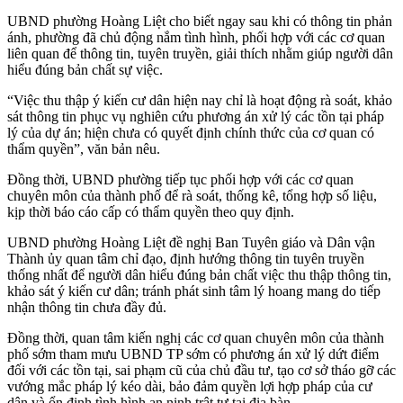
UBND phường Hoàng Liệt cho biết ngay sau khi có thông tin phản
ánh, phường đã chủ động nắm tình hình, phối hợp với các cơ quan
liên quan để thông tin, tuyên truyền, giải thích nhằm giúp người dân
hiểu đúng bản chất sự việc.
“Việc thu thập ý kiến cư dân hiện nay chỉ là hoạt động rà soát, khảo
sát thông tin phục vụ nghiên cứu phương án xử lý các tồn tại pháp
lý của dự án; hiện chưa có quyết định chính thức của cơ quan có
thẩm quyền”, văn bản nêu.
Đồng thời, UBND phường tiếp tục phối hợp với các cơ quan
chuyên môn của thành phố để rà soát, thống kê, tổng hợp số liệu,
kịp thời báo cáo cấp có thẩm quyền theo quy định.
UBND phường Hoàng Liệt đề nghị Ban Tuyên giáo và Dân vận
Thành ủy quan tâm chỉ đạo, định hướng thông tin tuyên truyền
thống nhất để người dân hiểu đúng bản chất việc thu thập thông tin,
khảo sát ý kiến cư dân; tránh phát sinh tâm lý hoang mang do tiếp
nhận thông tin chưa đầy đủ.
Đồng thời, quan tâm kiến nghị các cơ quan chuyên môn của thành
phố sớm tham mưu UBND TP sớm có phương án xử lý dứt điểm
đối với các tồn tại, sai phạm cũ của chủ đầu tư, tạo cơ sở tháo gỡ các
vướng mắc pháp lý kéo dài, bảo đảm quyền lợi hợp pháp của cư
dân và ổn định tình hình an ninh trật tự tại địa bàn.