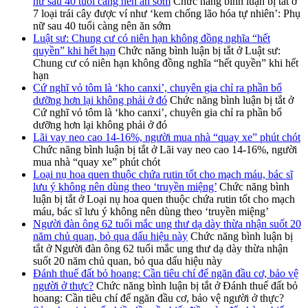
nữ sau 40 tuổi càng nên ăn sớm
Chức năng bình luận bị tắt
ở
7 loại trái cây được ví như ‘kem chống lão hóa tự nhiên’: Phụ
nữ sau 40 tuổi càng nên ăn sớm
Luật sư: Chung cư có niên hạn không đồng nghĩa “hết
quyền” khi hết hạn
Chức năng bình luận bị tắt
ở Luật sư:
Chung cư có niên hạn không đồng nghĩa “hết quyền” khi hết
hạn
Cứ nghĩ vỏ tôm là ‘kho canxi’, chuyên gia chỉ ra phần bổ
dưỡng hơn lại không phải ở đó
Chức năng bình luận bị tắt
ở
Cứ nghĩ vỏ tôm là ‘kho canxi’, chuyên gia chỉ ra phần bổ
dưỡng hơn lại không phải ở đó
Lãi vay neo cao 14-16%, người mua nhà “quay xe” phút chót
Chức năng bình luận bị tắt
ở Lãi vay neo cao 14-16%, người
mua nhà “quay xe” phút chót
Loại nụ hoa quen thuộc chứa rutin tốt cho mạch máu, bác sĩ
lưu ý không nên dùng theo ‘truyền miệng’
Chức năng bình
luận bị tắt
ở Loại nụ hoa quen thuộc chứa rutin tốt cho mạch
máu, bác sĩ lưu ý không nên dùng theo ‘truyền miệng’
Người đàn ông 62 tuổi mắc ung thư dạ dày thừa nhận suốt 20
năm chủ quan, bỏ qua dấu hiệu này
Chức năng bình luận bị
tắt
ở Người đàn ông 62 tuổi mắc ung thư dạ dày thừa nhận
suốt 20 năm chủ quan, bỏ qua dấu hiệu này
Đánh thuế đất bỏ hoang: Cần tiêu chí để ngăn đầu cơ, bảo vệ
người ở thực?
Chức năng bình luận bị tắt
ở Đánh thuế đất bỏ
hoang: Cần tiêu chí để ngăn đầu cơ, bảo vệ người ở thực?