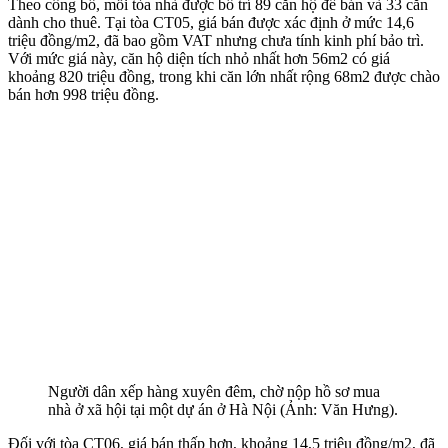
Theo công bố, mỗi tòa nhà được bố trí 89 căn hộ để bán và 33 căn
dành cho thuê. Tại tòa CT05, giá bán được xác định ở mức 14,6
triệu đồng/m2, đã bao gồm VAT nhưng chưa tính kinh phí bảo trì.
Với mức giá này, căn hộ diện tích nhỏ nhất hơn 56m2 có giá
khoảng 820 triệu đồng, trong khi căn lớn nhất rộng 68m2 được chào
bán hơn 998 triệu đồng.
Người dân xếp hàng xuyên đêm, chờ nộp hồ sơ mua
nhà ở xã hội tại một dự án ở Hà Nội (Ảnh: Văn Hưng).
Đối với tòa CT06, giá bán thấp hơn, khoảng 14,5 triệu đồng/m2, đã