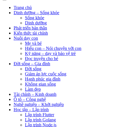
Trang chủ
Dinh dưỡng – Sống khỏe
Sống khỏe
Dinh dưỡng
Phát triển bản thân
Kiến thức tài chính
Nuôi dạy con
Mẹ và bé
Hiểu con – Nói chuyện với con
Kỹ năng – dạy và bảo vệ trẻ
Đọc truyện cho bé
Đời sống – Gia đình
Đời sống
Giảm áp lực cuộc sống
Hạnh phúc gia đình
Không gian sống
Làm đẹp
Tài chính – Kinh doanh
Ô tô – Công nghệ
Nghề nghiệp – Khởi nghiệp
Học tập – Lập trình
Lập trình Flutter
Lập trình Golang
Lập trình Node.js