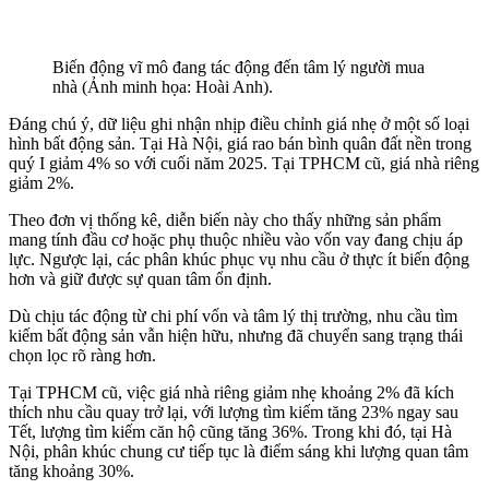
Biến động vĩ mô đang tác động đến tâm lý người mua
nhà (Ảnh minh họa: Hoài Anh).
Đáng chú ý, dữ liệu ghi nhận nhịp điều chỉnh giá nhẹ ở một số loại
hình bất động sản. Tại Hà Nội, giá rao bán bình quân đất nền trong
quý I giảm 4% so với cuối năm 2025. Tại TPHCM cũ, giá nhà riêng
giảm 2%.
Theo đơn vị thống kê, diễn biến này cho thấy những sản phẩm
mang tính đầu cơ hoặc phụ thuộc nhiều vào vốn vay đang chịu áp
lực. Ngược lại, các phân khúc phục vụ nhu cầu ở thực ít biến động
hơn và giữ được sự quan tâm ổn định.
Dù chịu tác động từ chi phí vốn và tâm lý thị trường, nhu cầu tìm
kiếm bất động sản vẫn hiện hữu, nhưng đã chuyển sang trạng thái
chọn lọc rõ ràng hơn.
Tại TPHCM cũ, việc giá nhà riêng giảm nhẹ khoảng 2% đã kích
thích nhu cầu quay trở lại, với lượng tìm kiếm tăng 23% ngay sau
Tết, lượng tìm kiếm căn hộ cũng tăng 36%. Trong khi đó, tại Hà
Nội, phân khúc chung cư tiếp tục là điểm sáng khi lượng quan tâm
tăng khoảng 30%.