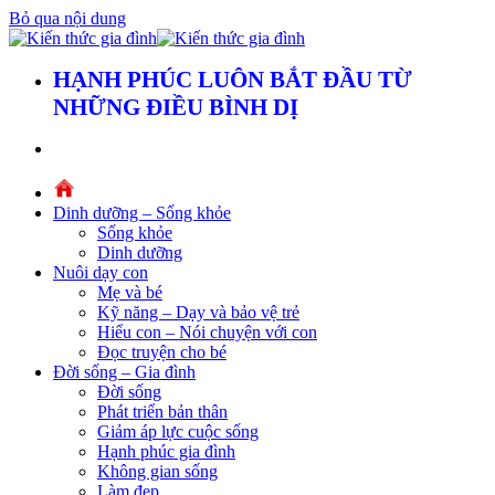
Bỏ qua nội dung
HẠNH PHÚC LUÔN BẮT ĐẦU TỪ
NHỮNG ĐIỀU BÌNH DỊ
Dinh dưỡng – Sống khỏe
Sống khỏe
Dinh dưỡng
Nuôi dạy con
Mẹ và bé
Kỹ năng – Dạy và bảo vệ trẻ
Hiểu con – Nói chuyện với con
Đọc truyện cho bé
Đời sống – Gia đình
Đời sống
Phát triển bản thân
Giảm áp lực cuộc sống
Hạnh phúc gia đình
Không gian sống
Làm đẹp