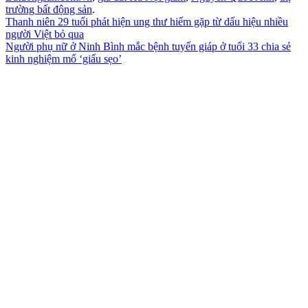
trường bất động sản
.
Thanh niên 29 tuổi phát hiện ung thư hiếm gặp từ dấu hiệu nhiều
người Việt bỏ qua
Người phụ nữ ở Ninh Bình mắc bệnh tuyến giáp ở tuổi 33 chia sẻ
kinh nghiệm mổ ‘giấu sẹo’