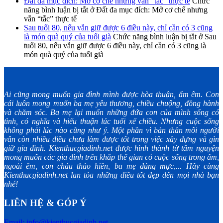
Đất đa mục đích: Mở cơ chế nhưng vẫn “tắc” thực tế
Chức
năng bình luận bị tắt
ở Đất đa mục đích: Mở cơ chế nhưng
vẫn “tắc” thực tế
Sau tuổi 80, nếu vẫn giữ được 6 điều này, chỉ cần có 3 cũng
là món quà quý của tuổi già
Chức năng bình luận bị tắt
ở Sau
tuổi 80, nếu vẫn giữ được 6 điều này, chỉ cần có 3 cũng là
món quà quý của tuổi già
Ai cũng mong muốn gia đình mình được hòa thuận, ấm êm. Con
cái luôn mong muốn ba mẹ yêu thương, chiều chuộng, đồng hành
và chăm sóc. Ba mẹ lại muốn những đứa con của mình sống có
tình, có nghĩa và hiếu thuận lúc tuổi xế chiều. Nhưng cuộc sống
không phải lúc nào cũng như ý. Một phần vì bản thân mỗi người
vẫn còn nhiều điều chưa làm được tốt trong việc xây dựng và gìn
giữ gia đình. Kienthucgiadinh.net được hình thành từ tâm nguyện
mong muốn các gia đình trên khắp thế gian có cuộc sống trong ấm,
ngoài êm, con cháu thảo hiền, ba mẹ đúng mực,... Hãy cùng
Kienthucgiadinh.net lan tỏa những điều tốt đẹp đến mọi nhà bạn
nhé!
LIÊN HỆ & GÓP Ý
Email: info@kienthucgiadinh.net