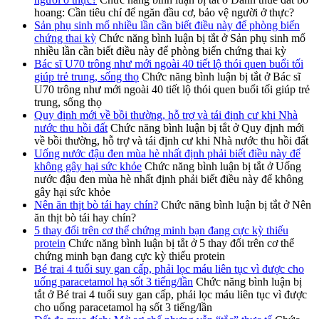
hoang: Cần tiêu chí để ngăn đầu cơ, bảo vệ người ở thực?
Sản phụ sinh mổ nhiều lần cần biết điều này để phòng biến
chứng thai kỳ
Chức năng bình luận bị tắt
ở Sản phụ sinh mổ
nhiều lần cần biết điều này để phòng biến chứng thai kỳ
Bác sĩ U70 trông như mới ngoài 40 tiết lộ thói quen buổi tối
giúp trẻ trung, sống thọ
Chức năng bình luận bị tắt
ở Bác sĩ
U70 trông như mới ngoài 40 tiết lộ thói quen buổi tối giúp trẻ
trung, sống thọ
Quy định mới về bồi thường, hỗ trợ và tái định cư khi Nhà
nước thu hồi đất
Chức năng bình luận bị tắt
ở Quy định mới
về bồi thường, hỗ trợ và tái định cư khi Nhà nước thu hồi đất
Uống nước đậu đen mùa hè nhất định phải biết điều này để
không gây hại sức khỏe
Chức năng bình luận bị tắt
ở Uống
nước đậu đen mùa hè nhất định phải biết điều này để không
gây hại sức khỏe
Nên ăn thịt bò tái hay chín?
Chức năng bình luận bị tắt
ở Nên
ăn thịt bò tái hay chín?
5 thay đổi trên cơ thể chứng minh bạn đang cực kỳ thiếu
protein
Chức năng bình luận bị tắt
ở 5 thay đổi trên cơ thể
chứng minh bạn đang cực kỳ thiếu protein
Bé trai 4 tuổi suy gan cấp, phải lọc máu liên tục vì được cho
uống paracetamol hạ sốt 3 tiếng/lần
Chức năng bình luận bị
tắt
ở Bé trai 4 tuổi suy gan cấp, phải lọc máu liên tục vì được
cho uống paracetamol hạ sốt 3 tiếng/lần