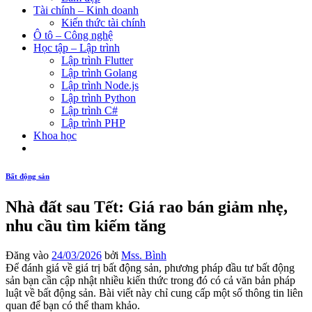
Tài chính – Kinh doanh
Kiến thức tài chính
Ô tô – Công nghệ
Học tập – Lập trình
Lập trình Flutter
Lập trình Golang
Lập trình Node.js
Lập trình Python
Lập trình C#
Lập trình PHP
Khoa học
Bất động sản
Nhà đất sau Tết: Giá rao bán giảm nhẹ,
nhu cầu tìm kiếm tăng
Đăng vào
24/03/2026
bởi
Mss. Bình
Để đánh giá về giá trị bất động sản, phương pháp đầu tư bất động
sản bạn cần cập nhật nhiều kiến thức trong đó có cả văn bản pháp
luật về bất động sản. Bài viết này chỉ cung cấp một số thông tin liên
quan để bạn có thể tham khảo.