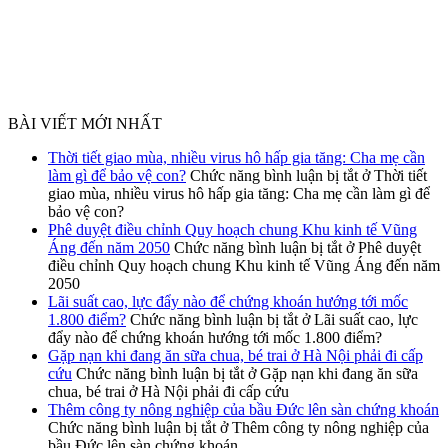
BÀI VIẾT MỚI NHẤT
Thời tiết giao mùa, nhiều virus hô hấp gia tăng: Cha mẹ cần
làm gì để bảo vệ con?
Chức năng bình luận bị tắt
ở Thời tiết
giao mùa, nhiều virus hô hấp gia tăng: Cha mẹ cần làm gì để
bảo vệ con?
Phê duyệt điều chỉnh Quy hoạch chung Khu kinh tế Vũng
Áng đến năm 2050
Chức năng bình luận bị tắt
ở Phê duyệt
điều chỉnh Quy hoạch chung Khu kinh tế Vũng Áng đến năm
2050
Lãi suất cao, lực đẩy nào để chứng khoán hướng tới mốc
1.800 điểm?
Chức năng bình luận bị tắt
ở Lãi suất cao, lực
đẩy nào để chứng khoán hướng tới mốc 1.800 điểm?
Gặp nạn khi đang ăn sữa chua, bé trai ở Hà Nội phải đi cấp
cứu
Chức năng bình luận bị tắt
ở Gặp nạn khi đang ăn sữa
chua, bé trai ở Hà Nội phải đi cấp cứu
Thêm công ty nông nghiệp của bầu Đức lên sàn chứng khoán
Chức năng bình luận bị tắt
ở Thêm công ty nông nghiệp của
bầu Đức lên sàn chứng khoán