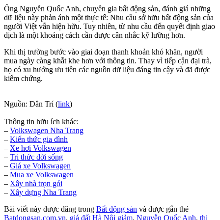
Ông Nguyễn Quốc Anh, chuyên gia bất động sản, đánh giá những
dữ liệu này phản ánh một thực tế: Nhu cầu sở hữu bất động sản của
người Việt vẫn hiện hữu. Tuy nhiên, từ nhu cầu đến quyết định giao
dịch là một khoảng cách cần được cân nhắc kỹ lưỡng hơn.
Khi thị trường bước vào giai đoạn thanh khoản khó khăn, người
mua ngày càng khắt khe hơn với thông tin. Thay vì tiếp cận đại trà,
họ có xu hướng ưu tiên các nguồn dữ liệu đáng tin cậy và đã được
kiểm chứng.
Nguồn: Dân Trí (
link
)
Thông tin hữu ích khác:
–
Volkswagen Nha Trang
–
Kiến thức gia đình
–
Xe hơi Volkswagen
–
Tri thức đời sống
–
Giá xe Volkswagen
–
Mua xe Volkswagen
–
Xây nhà trọn gói
–
Xây dựng Nha Trang
Bài viết này được đăng trong
Bất động sản
và được gắn thẻ
Batdongsan.com.vn
,
giá đất Hà Nội giảm
,
Nguyễn Quốc Anh
,
thị