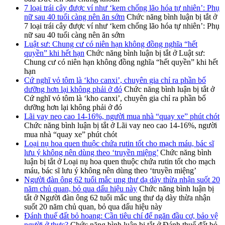
7 loại trái cây được ví như ‘kem chống lão hóa tự nhiên’: Phụ
nữ sau 40 tuổi càng nên ăn sớm
Chức năng bình luận bị tắt
ở
7 loại trái cây được ví như ‘kem chống lão hóa tự nhiên’: Phụ
nữ sau 40 tuổi càng nên ăn sớm
Luật sư: Chung cư có niên hạn không đồng nghĩa “hết
quyền” khi hết hạn
Chức năng bình luận bị tắt
ở Luật sư:
Chung cư có niên hạn không đồng nghĩa “hết quyền” khi hết
hạn
Cứ nghĩ vỏ tôm là ‘kho canxi’, chuyên gia chỉ ra phần bổ
dưỡng hơn lại không phải ở đó
Chức năng bình luận bị tắt
ở
Cứ nghĩ vỏ tôm là ‘kho canxi’, chuyên gia chỉ ra phần bổ
dưỡng hơn lại không phải ở đó
Lãi vay neo cao 14-16%, người mua nhà “quay xe” phút chót
Chức năng bình luận bị tắt
ở Lãi vay neo cao 14-16%, người
mua nhà “quay xe” phút chót
Loại nụ hoa quen thuộc chứa rutin tốt cho mạch máu, bác sĩ
lưu ý không nên dùng theo ‘truyền miệng’
Chức năng bình
luận bị tắt
ở Loại nụ hoa quen thuộc chứa rutin tốt cho mạch
máu, bác sĩ lưu ý không nên dùng theo ‘truyền miệng’
Người đàn ông 62 tuổi mắc ung thư dạ dày thừa nhận suốt 20
năm chủ quan, bỏ qua dấu hiệu này
Chức năng bình luận bị
tắt
ở Người đàn ông 62 tuổi mắc ung thư dạ dày thừa nhận
suốt 20 năm chủ quan, bỏ qua dấu hiệu này
Đánh thuế đất bỏ hoang: Cần tiêu chí để ngăn đầu cơ, bảo vệ
người ở thực?
Chức năng bình luận bị tắt
ở Đánh thuế đất bỏ