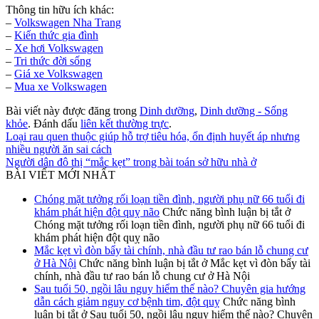
Thông tin hữu ích khác:
–
Volkswagen Nha Trang
–
Kiến thức
gia đình
–
Xe hơi Volkswagen
–
Tri thức đời sống
–
Giá xe Volkswagen
–
Mua xe Volkswagen
Bài viết này được đăng trong
Dinh dưỡng
,
Dinh dưỡng - Sống
khỏe
. Đánh dấu
liên kết thường trực
.
Loại rau quen thuộc giúp hỗ trợ tiêu hóa, ổn định huyết áp nhưng
nhiều người ăn sai cách
Người dân đô thị “mắc kẹt” trong bài toán sở hữu nhà ở
BÀI VIẾT MỚI NHẤT
Chóng mặt tưởng rối loạn tiền đình, người phụ nữ 66 tuổi đi
khám phát hiện đột quỵ não
Chức năng bình luận bị tắt
ở
Chóng mặt tưởng rối loạn tiền đình, người phụ nữ 66 tuổi đi
khám phát hiện đột quỵ não
Mắc kẹt vì đòn bẩy tài chính, nhà đầu tư rao bán lỗ chung cư
ở Hà Nội
Chức năng bình luận bị tắt
ở Mắc kẹt vì đòn bẩy tài
chính, nhà đầu tư rao bán lỗ chung cư ở Hà Nội
Sau tuổi 50, ngồi lâu nguy hiểm thế nào? Chuyên gia hướng
dẫn cách giảm nguy cơ bệnh tim, đột quỵ
Chức năng bình
luận bị tắt
ở Sau tuổi 50, ngồi lâu nguy hiểm thế nào? Chuyên