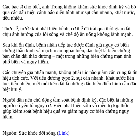
Các bác sĩ cho biết, anh Trọng không khám sức khỏe định kỳ và bỏ
qua các dấu hiệu cảnh báo điển hình như sụt cân nhanh, khát nước,
tiểu nhiều.
Thực tế, trước khi phát hiện bệnh, cơ thể đã trải qua thời gian dài
chịu ảnh hưởng của lối sống và chế độ ăn uống không lành mạnh.
Sau khi ổn định, bệnh nhân tiếp tục được đánh giá nguy cơ biến
chứng thần kinh và mạch máu ngoại biên, đặc biệt là biến chứng
bàn chân đái tháo đường – một trong những biến chứng mạn tính
phổ biến và nguy hiểm.
Các chuyên gia nhấn mạnh, không phải lúc nào giảm cân cũng là tín
hiệu tích cực. Với tiểu đường type 2, sụt cân nhanh, khát nước liên
tục, tiểu nhiều, mệt mỏi kéo dài là những dấu hiệu điển hình cần đặc
biệt lưu ý.
Người dân nên chủ động tầm soát bệnh định kỳ, đặc biệt là những
người có yếu tố nguy cơ. Việc phát hiện sớm và điều trị kịp thời
giúp kiểm soát bệnh hiệu quả và giảm nguy cơ biến chứng nguy
hiểm.
Nguồn: Sức khỏe đời sống (
Link
)