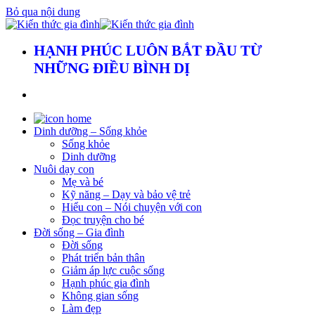
Bỏ qua nội dung
HẠNH PHÚC LUÔN BẮT ĐẦU TỪ
NHỮNG ĐIỀU BÌNH DỊ
Dinh dưỡng – Sống khỏe
Sống khỏe
Dinh dưỡng
Nuôi dạy con
Mẹ và bé
Kỹ năng – Dạy và bảo vệ trẻ
Hiểu con – Nói chuyện với con
Đọc truyện cho bé
Đời sống – Gia đình
Đời sống
Phát triển bản thân
Giảm áp lực cuộc sống
Hạnh phúc gia đình
Không gian sống
Làm đẹp