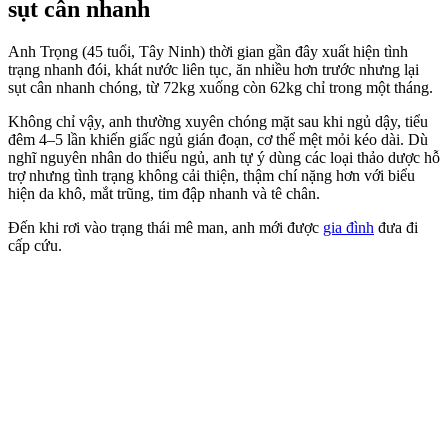
sụt cân nhanh
Anh Trọng (45 tuổi, Tây Ninh) thời gian gần đây xuất hiện tình
trạng nhanh đói, khát nước liên tục, ăn nhiều hơn trước nhưng lại
sụt cân nhanh chóng, từ 72kg xuống còn 62kg chỉ trong một tháng.
Không chỉ vậy, anh thường xuyên chóng mặt sau khi ngủ dậy, tiểu
đêm 4–5 lần khiến giấc ngủ gián đoạn, cơ thể mệt mỏi kéo dài. Dù
nghĩ nguyên nhân do thiếu ngủ, anh tự ý dùng các loại thảo dược hỗ
trợ nhưng tình trạng không cải thiện, thậm chí nặng hơn với biểu
hiện da khô, mắt trũng, tim đập nhanh và tê chân.
Đến khi rơi vào trạng thái mê man, anh mới được
gia đình
đưa đi
cấp cứu.