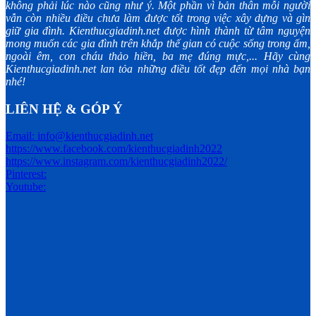
không phải lúc nào cũng như ý. Một phần vì bản thân mỗi người
vẫn còn nhiều điều chưa làm được tốt trong việc xây dựng và gìn
giữ gia đình. Kienthucgiadinh.net được hình thành từ tâm nguyện
mong muốn các gia đình trên khắp thế gian có cuộc sống trong ấm,
ngoài êm, con cháu thảo hiền, ba mẹ đúng mực,... Hãy cùng
Kienthucgiadinh.net lan tỏa những điều tốt đẹp đến mọi nhà bạn
nhé!
LIÊN HỆ & GÓP Ý
Email: info@kienthucgiadinh.net
https://www.facebook.com/kienthucgiadinh2022
https://www.instagram.com/kienthucgiadinh2022/
Pinterest:
Youtube: