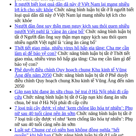
Ít người biết loại quả dân dã này ở Việt Nam lại mang nhiều
lợi ích cho sức khỏe
Chức năng bình luận bị tắt
ở Ít người biết
loại quả dân dã này ở Việt Nam lại mang nhiều lợi ích cho
sức khỏe
Người đàn ông suy thận mạn nguy kịch sau thói quen nhiều
người Việt nghĩ là ‘càng ăn càng bổ’
Chức năng bình luận bị
tắt
ở Người đàn ông suy thận mạn nguy kịch sau thói quen
nhiều người Việt nghĩ là ‘càng ăn càng bổ’
Thời tiết giao mùa, nhiều virus hô hấp gia tăng: Cha mẹ cần
làm gì để bảo vệ con?
Chức năng bình luận bị tắt
ở Thời tiết
giao mùa, nhiều virus hô hấp gia tăng: Cha mẹ cần làm gì để
bảo vệ con?
Phê duyệt điều chỉnh Quy hoạch chung Khu kinh tế Vũng
Áng đến năm 2050
Chức năng bình luận bị tắt
ở Phê duyệt
điều chỉnh Quy hoạch chung Khu kinh tế Vũng Áng đến năm
2050
Gặp nạn khi đang ăn sữa chua, bé trai ở Hà Nội phải đi cấp
cứu
Chức năng bình luận bị tắt
ở Gặp nạn khi đang ăn sữa
chua, bé trai ở Hà Nội phải đi cấp cứu
7 loại trái cây được ví như ‘kem chống lão hóa tự nhiên’: Phụ
nữ sau 40 tuổi càng nên ăn sớm
Chức năng bình luận bị tắt
ở
7 loại trái cây được ví như ‘kem chống lão hóa tự nhiên’: Phụ
nữ sau 40 tuổi càng nên ăn sớm
Luật sư: Chung cư có niên hạn không đồng nghĩa “hết
quyền” khi hết hạn
Chức năng bình luận bị tắt
ở Luật sư: