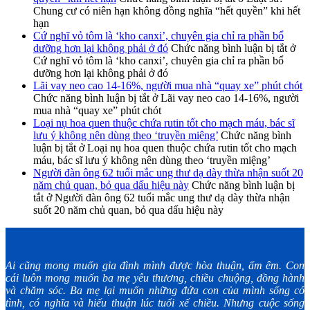
Chung cư có niên hạn không đồng nghĩa “hết quyền” khi hết
hạn
Cứ nghĩ vỏ tôm là ‘kho canxi’, chuyên gia chỉ ra phần bổ
dưỡng hơn lại không phải ở đó
Chức năng bình luận bị tắt
ở
Cứ nghĩ vỏ tôm là ‘kho canxi’, chuyên gia chỉ ra phần bổ
dưỡng hơn lại không phải ở đó
Lãi vay neo cao 14-16%, người mua nhà “quay xe” phút chót
Chức năng bình luận bị tắt
ở Lãi vay neo cao 14-16%, người
mua nhà “quay xe” phút chót
Loại nụ hoa quen thuộc chứa rutin tốt cho mạch máu, bác sĩ
lưu ý không nên dùng theo ‘truyền miệng’
Chức năng bình
luận bị tắt
ở Loại nụ hoa quen thuộc chứa rutin tốt cho mạch
máu, bác sĩ lưu ý không nên dùng theo ‘truyền miệng’
Người đàn ông 62 tuổi mắc ung thư dạ dày thừa nhận suốt 20
năm chủ quan, bỏ qua dấu hiệu này
Chức năng bình luận bị
tắt
ở Người đàn ông 62 tuổi mắc ung thư dạ dày thừa nhận
suốt 20 năm chủ quan, bỏ qua dấu hiệu này
Ai cũng mong muốn gia đình mình được hòa thuận, ấm êm. Con
cái luôn mong muốn ba mẹ yêu thương, chiều chuộng, đồng hành
và chăm sóc. Ba mẹ lại muốn những đứa con của mình sống có
tình, có nghĩa và hiếu thuận lúc tuổi xế chiều. Nhưng cuộc sống