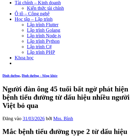
Tài chính – Kinh doanh
Kiến thức tài chính
Ô tô – Công nghệ
Học tập – Lập trình
Lập trình Flutter
Lập trình Golang
Lập trình Node.js
Lập trình Python
Lập trình C#
Lập trình PHP
Khoa học
Dinh dưỡng
,
Dinh dưỡng - Sống khỏe
Người đàn ông 45 tuổi bất ngờ phát hiện
bệnh tiểu đường từ dấu hiệu nhiều người
Việt bỏ qua
Đăng vào
31/03/2026
bởi
Mss. Bình
Mắc bệnh tiểu đường type 2 từ dấu hiệu