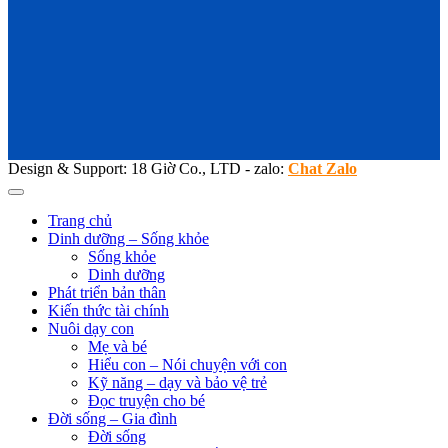
Design & Support: 18 Giờ Co., LTD - zalo:
Chat Zalo
Trang chủ
Dinh dưỡng – Sống khỏe
Sống khỏe
Dinh dưỡng
Phát triển bản thân
Kiến thức tài chính
Nuôi dạy con
Mẹ và bé
Hiểu con – Nói chuyện với con
Kỹ năng – dạy và bảo vệ trẻ
Đọc truyện cho bé
Đời sống – Gia đình
Đời sống