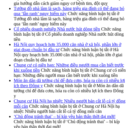
gia hướng dẫn cách giảm nguy cơ bệnh tim, đột quỵ
Tưởng đồ nhà làm là sạch, hàng triệu gia đình có thể đang bỏ
qua ‘lằn ranh’ nguy hiểm này
Chức năng bình luận bị tắt
ở
Tưởng đồ nhà làm là sạch, hàng triệu gia đình có thể đang bỏ
qua ‘lằn ranh’ nguy hiểm này
Cổ phiếu doanh nghiệp Nhà nước hút dòng tiền
Chức năng
bình luận bị tắt
ở Cổ phiếu doanh nghiệp Nhà nước hút dòng
tiền
Hà Nội quy hoạch hơn 35.000 căn nhà ở xã hội, phần lớn ở
giai đoạn chuẩn bị đầu tư
Chức năng bình luận bị tắt
ở Hà
Nội quy hoạch hơn 35.000 căn nhà ở xã hội, phần lớn ở giai
đoạn chuẩn bị đầu tư
Chung cư có niên hạn: Những điều người mua cần biết trước
khi xuống tiền
Chức năng bình luận bị tắt
ở Chung cư có niên
hạn: Những điều người mua cần biết trước khi xuống tiền
Món ăn dân dã tưởng chỉ để đưa cơm, hóa ra còn có nhiều lợi
ích theo Đông y
Chức năng bình luận bị tắt
ở Món ăn dân dã
tưởng chỉ để đưa cơm, hóa ra còn có nhiều lợi ích theo Đông
y
Chung cư Hà Nội hạ nhiệt: Nhiều người bán cắt lỗ cả tỷ đồng
mỗi căn
Chức năng bình luận bị tắt
ở Chung cư Hà Nội hạ
nhiệt: Nhiều người bán cắt lỗ cả tỷ đồng mỗi căn
‘Chủ động tránh thai’ – bí kíp yêu bản thân thời đại mới!
Chức năng bình luận bị tắt
ở ‘Chủ động tránh thai’ – bí kíp
yêu bản thân thời đại mới!