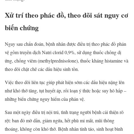
Xử trí theo phác đồ, theo dõi sát nguy cơ
biến chứng
Ngay sau chẩn đoán, bệnh nhân được điều trị theo phác đồ phản
vệ gồm truyền dịch Natri clorid 0,9%, sử dụng thuốc chống dị
ứng, chống viêm (methylprednisolone), thuốc kháng histamine và
theo dõi chặt chẽ các dấu hiệu sinh tồn.
Việc theo dõi liên tục giúp phát hiện sớm các dấu hiệu nặng lên
như khó thở tăng, tụt huyết áp, rối loạn ý thức hoặc suy hô hấp –
những biến chứng nguy hiểm của phản vệ.
Sau một ngày điều trị nội trú, tình trạng người bệnh cải thiện rõ
rệt: ban đỏ mờ dần, giảm ngứa, hết phù mi mắt, mũi thông
thoáng, không còn khó thở. Bệnh nhân tỉnh táo, sinh hoạt bình