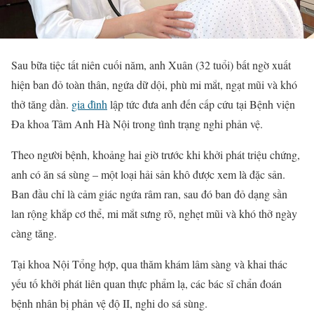
Sau bữa tiệc tất niên cuối năm, anh Xuân (32 tuổi) bất ngờ xuất
hiện ban đỏ toàn thân, ngứa dữ dội, phù mi mắt, ngạt mũi và khó
thở tăng dần.
gia đình
lập tức đưa anh đến cấp cứu tại Bệnh viện
Đa khoa Tâm Anh Hà Nội trong tình trạng nghi phản vệ.
Theo người bệnh, khoảng hai giờ trước khi khởi phát triệu chứng,
anh có ăn sá sùng – một loại hải sản khô được xem là đặc sản.
Ban đầu chỉ là cảm giác ngứa râm ran, sau đó ban đỏ dạng sần
lan rộng khắp cơ thể, mi mắt sưng rõ, nghẹt mũi và khó thở ngày
càng tăng.
Tại khoa Nội Tổng hợp, qua thăm khám lâm sàng và khai thác
yếu tố khởi phát liên quan thực phẩm lạ, các bác sĩ chẩn đoán
bệnh nhân bị phản vệ độ II, nghi do sá sùng.