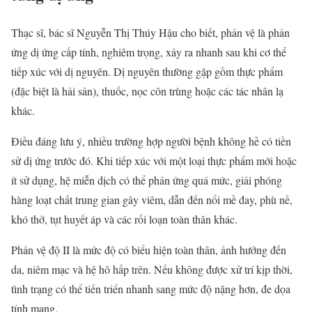
Thạc sĩ, bác sĩ Nguyễn Thị Thúy Hậu cho biết, phản vệ là phản
ứng dị ứng cấp tính, nghiêm trọng, xảy ra nhanh sau khi cơ thể
tiếp xúc với dị nguyên. Dị nguyên thường gặp gồm thực phẩm
(đặc biệt là hải sản), thuốc, nọc côn trùng hoặc các tác nhân lạ
khác.
Điều đáng lưu ý, nhiều trường hợp người bệnh không hề có tiền
sử dị ứng trước đó. Khi tiếp xúc với một loại thực phẩm mới hoặc
ít sử dụng, hệ miễn dịch có thể phản ứng quá mức, giải phóng
hàng loạt chất trung gian gây viêm, dẫn đến nổi mề đay, phù nề,
khó thở, tụt huyết áp và các rối loạn toàn thân khác.
Phản vệ độ II là mức độ có biểu hiện toàn thân, ảnh hưởng đến
da, niêm mạc và hệ hô hấp trên. Nếu không được xử trí kịp thời,
tình trạng có thể tiến triển nhanh sang mức độ nặng hơn, đe dọa
tính mạng.