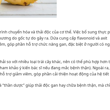
trình chuyển hóa và thải độc của cơ thể. Việc bổ sung thực
hương do gốc tự do gây ra. Dứa cung cấp flavonoid và axit
iêm, góp phần hỗ trợ chức năng gan, đặc biệt ở người có ng
ải so với nhiều loại trái cây khác, nên có thể phù hợp hơn 
 tham khảo ý kiến bác sĩ nếu đang mắc bệnh thận). Ngoài ra,
ỗ trợ giảm viêm, góp phần cải thiện hoạt động của hệ tiết 
à “thần dược” giúp thải độc gan hay chữa bệnh thận, mà chỉ