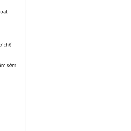
hoạt
ơ chế
.
khám sớm