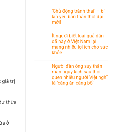
‘Chủ động tránh thai’ – bí
kíp yêu bản thân thời đại
mới!
Ít người biết loại quả dân
dã này ở Việt Nam lại
mang nhiều lợi ích cho sức
khỏe
Người đàn ông suy thận
mạn nguy kịch sau thói
quen nhiều người Việt nghĩ
giá trị
là ‘càng ăn càng bổ’
dư thừa
ứa ở