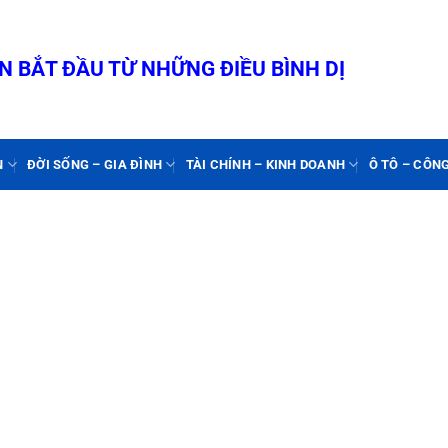
 BẮT ĐẦU TỪ NHỮNG ĐIỀU BÌNH DỊ
N
ĐỜI SỐNG – GIA ĐÌNH
TÀI CHÍNH – KINH DOANH
Ô TÔ – CÔN