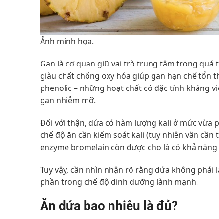
Ảnh minh họa.
Gan là cơ quan giữ vai trò trung tâm trong quá 
giàu chất chống oxy hóa giúp gan hạn chế tổn t
phenolic – những hoạt chất có đặc tính kháng v
gan nhiễm mỡ.
Đối với thận, dứa có hàm lượng kali ở mức vừa ph
chế độ ăn cần kiểm soát kali (tuy nhiên vẫn cần
enzyme bromelain còn được cho là có khả năng h
Tuy vậy, cần nhìn nhận rõ rằng dứa không phải l
phần trong chế độ dinh dưỡng lành mạnh.
Ăn dứa bao nhiêu là đủ?