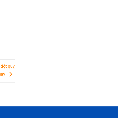
 đột quỵ
ngay