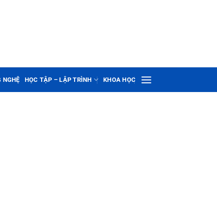
G NGHỆ
HỌC TẬP – LẬP TRÌNH
KHOA HỌC