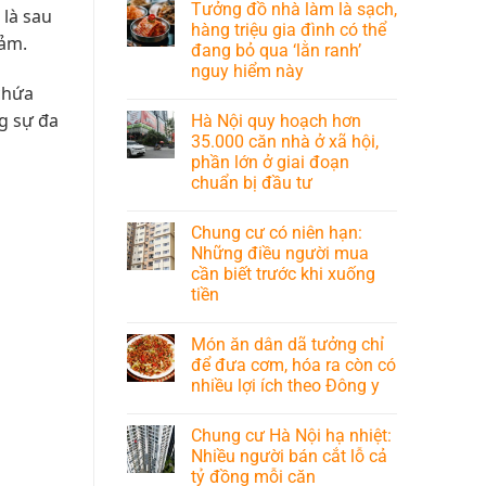
Tưởng đồ nhà làm là sạch,
 là sau
hàng triệu gia đình có thể
cảm.
đang bỏ qua ‘lằn ranh’
nguy hiểm này
chứa
g sự đa
Hà Nội quy hoạch hơn
35.000 căn nhà ở xã hội,
phần lớn ở giai đoạn
chuẩn bị đầu tư
Chung cư có niên hạn:
Những điều người mua
cần biết trước khi xuống
tiền
Món ăn dân dã tưởng chỉ
để đưa cơm, hóa ra còn có
nhiều lợi ích theo Đông y
Chung cư Hà Nội hạ nhiệt:
Nhiều người bán cắt lỗ cả
tỷ đồng mỗi căn