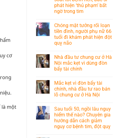
phát hiện ‘thủ phạm’ bất
ngờ trong tim
Chóng mặt tưởng rối loạn
tiền đình, người phụ nữ 66
tuổi đi khám phát hiện đột
 phẩm
quỵ não
uy cơ
Nhà đầu tư chung cư ở Hà
Nội mắc kẹt vì dùng đòn
bẩy tài chính
trong
Mắc kẹt vì đòn bẩy tài
chính, nhà đầu tư rao bán
niệu.
lỗ chung cư ở Hà Nội
 là một
Sau tuổi 50, ngồi lâu nguy
hiểm thế nào? Chuyên gia
hướng dẫn cách giảm
nguy cơ bệnh tim, đột quỵ