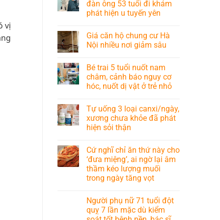
đàn ông 53 tuổi đi khám
phát hiện u tuyến yên
 vị
Giá căn hộ chung cư Hà
ăng
Nội nhiều nơi giảm sâu
Bé trai 5 tuổi nuốt nam
châm, cảnh báo nguy cơ
hóc, nuốt dị vật ở trẻ nhỏ
Tự uống 3 loại canxi/ngày,
xương chưa khỏe đã phát
hiện sỏi thận
Cứ nghĩ chỉ ăn thứ này cho
‘đưa miệng’, ai ngờ lại âm
thầm kéo lượng muối
trong ngày tăng vọt
Người phụ nữ 71 tuổi đột
quỵ 7 lần mặc dù kiểm
soát tốt bệnh nền, bác sĩ