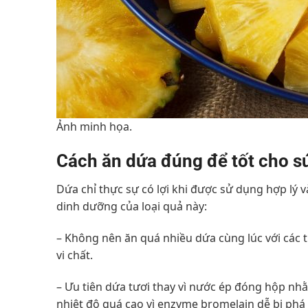
Ảnh minh họa.
Cách ăn dứa đúng để tốt cho s
Dứa chỉ thực sự có lợi khi được sử dụng hợp lý v
dinh dưỡng của loại quả này:
– Không nên ăn quá nhiều dứa cùng lúc với các
vi chất.
– Ưu tiên dứa tươi thay vì nước ép đóng hộp n
nhiệt độ quá cao vì enzyme bromelain dễ bị phá 