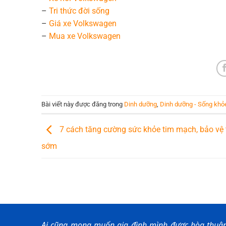
–
Tri thức đời sống
–
Giá xe Volkswagen
–
Mua xe Volkswagen
Bài viết này được đăng trong
Dinh dưỡng
,
Dinh dưỡng - Sống khỏ
7 cách tăng cường sức khỏe tim mạch, bảo vệ t
sớm
Ai cũng mong muốn gia đình mình được hòa thuận