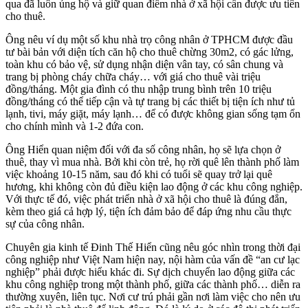
qua đã luôn ủng hộ và giữ quan điểm nhà ở xã hội cần được ưu tiên
cho thuê.
Ông nêu ví dụ một số khu nhà trọ công nhân ở TPHCM được đầu
tư bài bản với diện tích căn hộ cho thuê chừng 30m2, có gác lửng,
toàn khu có bảo vệ, sử dụng nhận diện vân tay, có sân chung và
trang bị phòng cháy chữa cháy… với giá cho thuê vài triệu
đồng/tháng. Một gia đình có thu nhập trung bình trên 10 triệu
đồng/tháng có thể tiếp cận và tự trang bị các thiết bị tiện ích như tủ
lạnh, tivi, máy giặt, máy lạnh… để có được không gian sống tạm ổn
cho chính mình và 1-2 đứa con.
Ông Hiển quan niệm đối với đa số công nhân, họ sẽ lựa chọn ở
thuê, thay vì mua nhà. Bởi khi còn trẻ, họ rời quê lên thành phố làm
việc khoảng 10-15 năm, sau đó khi có tuổi sẽ quay trở lại quê
hương, khi không còn đủ điều kiện lao động ở các khu công nghiệp.
Với thực tế đó, việc phát triển nhà ở xã hội cho thuê là đúng đắn,
kèm theo giá cả hợp lý, tiện ích đảm bảo để đáp ứng nhu cầu thực
sự của công nhân.
Chuyên gia kinh tế Đinh Thế Hiển cũng nêu góc nhìn trong thời đại
công nghiệp như Việt Nam hiện nay, nội hàm của vấn đề “an cư lạc
nghiệp” phải được hiểu khác đi. Sự dịch chuyển lao động giữa các
khu công nghiệp trong một thành phố, giữa các thành phố… diễn ra
thường xuyên, liên tục. Nơi cư trú phải gần nơi làm việc cho nên ưu