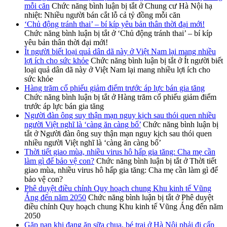
mỗi căn
Chức năng bình luận bị tắt
ở Chung cư Hà Nội hạ
nhiệt: Nhiều người bán cắt lỗ cả tỷ đồng mỗi căn
‘Chủ động tránh thai’ – bí kíp yêu bản thân thời đại mới!
Chức năng bình luận bị tắt
ở ‘Chủ động tránh thai’ – bí kíp
yêu bản thân thời đại mới!
Ít người biết loại quả dân dã này ở Việt Nam lại mang nhiều
lợi ích cho sức khỏe
Chức năng bình luận bị tắt
ở Ít người biết
loại quả dân dã này ở Việt Nam lại mang nhiều lợi ích cho
sức khỏe
Hàng trăm cổ phiếu giảm điểm trước áp lực bán gia tăng
Chức năng bình luận bị tắt
ở Hàng trăm cổ phiếu giảm điểm
trước áp lực bán gia tăng
Người đàn ông suy thận mạn nguy kịch sau thói quen nhiều
người Việt nghĩ là ‘càng ăn càng bổ’
Chức năng bình luận bị
tắt
ở Người đàn ông suy thận mạn nguy kịch sau thói quen
nhiều người Việt nghĩ là ‘càng ăn càng bổ’
Thời tiết giao mùa, nhiều virus hô hấp gia tăng: Cha mẹ cần
làm gì để bảo vệ con?
Chức năng bình luận bị tắt
ở Thời tiết
giao mùa, nhiều virus hô hấp gia tăng: Cha mẹ cần làm gì để
bảo vệ con?
Phê duyệt điều chỉnh Quy hoạch chung Khu kinh tế Vũng
Áng đến năm 2050
Chức năng bình luận bị tắt
ở Phê duyệt
điều chỉnh Quy hoạch chung Khu kinh tế Vũng Áng đến năm
2050
Gặp nạn khi đang ăn sữa chua, bé trai ở Hà Nội phải đi cấp