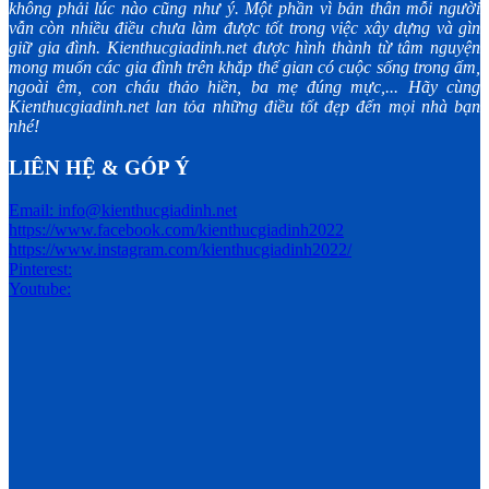
không phải lúc nào cũng như ý. Một phần vì bản thân mỗi người
vẫn còn nhiều điều chưa làm được tốt trong việc xây dựng và gìn
giữ gia đình. Kienthucgiadinh.net được hình thành từ tâm nguyện
mong muốn các gia đình trên khắp thế gian có cuộc sống trong ấm,
ngoài êm, con cháu thảo hiền, ba mẹ đúng mực,... Hãy cùng
Kienthucgiadinh.net lan tỏa những điều tốt đẹp đến mọi nhà bạn
nhé!
LIÊN HỆ & GÓP Ý
Email: info@kienthucgiadinh.net
https://www.facebook.com/kienthucgiadinh2022
https://www.instagram.com/kienthucgiadinh2022/
Pinterest:
Youtube: