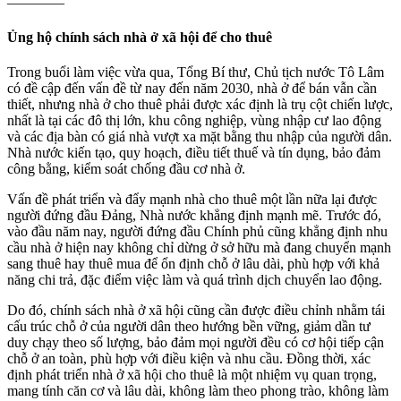
————
Ủng hộ chính sách nhà ở xã hội để cho thuê
Trong buổi làm việc vừa qua, Tổng Bí thư, Chủ tịch nước Tô Lâm
có đề cập đến vấn đề từ nay đến năm 2030, nhà ở để bán vẫn cần
thiết, nhưng nhà ở cho thuê phải được xác định là trụ cột chiến lược,
nhất là tại các đô thị lớn, khu công nghiệp, vùng nhập cư lao động
và các địa bàn có giá nhà vượt xa mặt bằng thu nhập của người dân.
Nhà nước kiến tạo, quy hoạch, điều tiết thuế và tín dụng, bảo đảm
công bằng, kiểm soát chống đầu cơ nhà ở.
Vấn đề phát triển và đẩy mạnh nhà cho thuê một lần nữa lại được
người đứng đầu Đảng, Nhà nước khẳng định mạnh mẽ. Trước đó,
vào đầu năm nay, người đứng đầu Chính phủ cũng khẳng định nhu
cầu nhà ở hiện nay không chỉ dừng ở sở hữu mà đang chuyển mạnh
sang thuê hay thuê mua để ổn định chỗ ở lâu dài, phù hợp với khả
năng chi trả, đặc điểm việc làm và quá trình dịch chuyển lao động.
Do đó, chính sách nhà ở xã hội cũng cần được điều chỉnh nhằm tái
cấu trúc chỗ ở của người dân theo hướng bền vững, giảm dần tư
duy chạy theo số lượng, bảo đảm mọi người đều có cơ hội tiếp cận
chỗ ở an toàn, phù hợp với điều kiện và nhu cầu. Đồng thời, xác
định phát triển nhà ở xã hội cho thuê là một nhiệm vụ quan trọng,
mang tính căn cơ và lâu dài, không làm theo phong trào, không làm