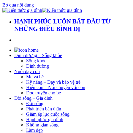
Bỏ qua nội dung
HẠNH PHÚC LUÔN BẮT ĐẦU TỪ
NHỮNG ĐIỀU BÌNH DỊ
Dinh dưỡng – Sống khỏe
Sống khỏe
Dinh dưỡng
Nuôi dạy con
Mẹ và bé
Kỹ năng – Dạy và bảo vệ trẻ
Hiểu con – Nói chuyện với con
Đọc truyện cho bé
Đời sống – Gia đình
Đời sống
Phát triển bản thân
Giảm áp lực cuộc sống
Hạnh phúc gia đình
Không gian sống
Làm đẹp