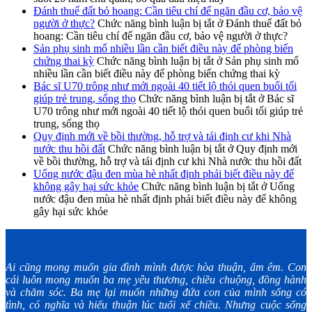
Đánh thuế đất bỏ hoang: Cần tiêu chí để ngăn đầu cơ, bảo vệ
người ở thực?
Chức năng bình luận bị tắt
ở Đánh thuế đất bỏ
hoang: Cần tiêu chí để ngăn đầu cơ, bảo vệ người ở thực?
Sản phụ sinh mổ nhiều lần cần biết điều này để phòng biến
chứng thai kỳ
Chức năng bình luận bị tắt
ở Sản phụ sinh mổ
nhiều lần cần biết điều này để phòng biến chứng thai kỳ
Bác sĩ U70 trông như mới ngoài 40 tiết lộ thói quen buổi tối
giúp trẻ trung, sống thọ
Chức năng bình luận bị tắt
ở Bác sĩ
U70 trông như mới ngoài 40 tiết lộ thói quen buổi tối giúp trẻ
trung, sống thọ
Quy định mới về bồi thường, hỗ trợ và tái định cư khi Nhà
nước thu hồi đất
Chức năng bình luận bị tắt
ở Quy định mới
về bồi thường, hỗ trợ và tái định cư khi Nhà nước thu hồi đất
Uống nước đậu đen mùa hè nhất định phải biết điều này để
không gây hại sức khỏe
Chức năng bình luận bị tắt
ở Uống
nước đậu đen mùa hè nhất định phải biết điều này để không
gây hại sức khỏe
Ai cũng mong muốn gia đình mình được hòa thuận, ấm êm. Con
cái luôn mong muốn ba mẹ yêu thương, chiều chuộng, đồng hành
và chăm sóc. Ba mẹ lại muốn những đứa con của mình sống có
tình, có nghĩa và hiếu thuận lúc tuổi xế chiều. Nhưng cuộc sống