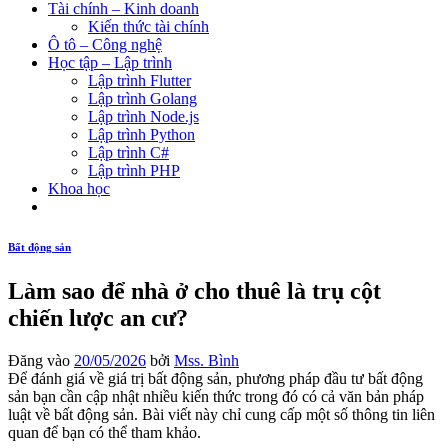
Tài chính – Kinh doanh
Kiến thức tài chính
Ô tô – Công nghệ
Học tập – Lập trình
Lập trình Flutter
Lập trình Golang
Lập trình Node.js
Lập trình Python
Lập trình C#
Lập trình PHP
Khoa học
Bất động sản
Làm sao để nhà ở cho thuê là trụ cột
chiến lược an cư?
Đăng vào
20/05/2026
bởi
Mss. Bình
Để đánh giá về giá trị bất động sản, phương pháp đầu tư bất động
sản bạn cần cập nhật nhiều kiến thức trong đó có cả văn bản pháp
luật về bất động sản. Bài viết này chỉ cung cấp một số thông tin liên
quan để bạn có thể tham khảo.