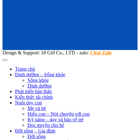
Design & Support: 18 Giờ Co., LTD - zalo:
Chat Zalo
Trang chủ
Dinh dưỡng – Sống khỏe
Sống khỏe
Dinh dưỡng
Phát triển bản thân
Kiến thức tài chính
Nuôi dạy con
Mẹ và bé
Hiểu con – Nói chuyện với con
Kỹ năng – dạy và bảo vệ trẻ
Đọc truyện cho bé
Đời sống – Gia đình
Đời sống