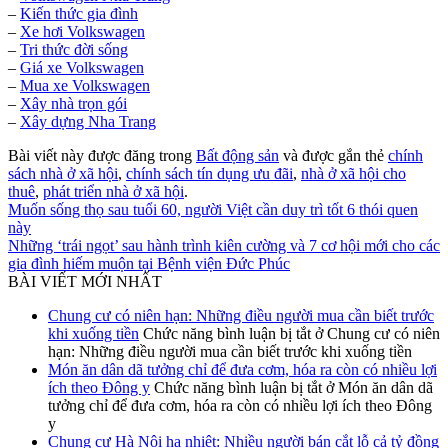
–
Kiến thức gia đình
–
Xe hơi Volkswagen
–
Tri thức đời sống
–
Giá xe Volkswagen
–
Mua xe Volkswagen
–
Xây nhà trọn gói
–
Xây dựng Nha Trang
Bài viết này được đăng trong
Bất động sản
và được gắn thẻ
chính
sách nhà ở xã hội
,
chính sách tín dụng ưu đãi
,
nhà ở xã hội cho
thuê
,
phát triển nhà ở xã hội
.
Muốn sống thọ sau tuổi 60, người Việt cần duy trì tốt 6 thói quen
này
Những ‘trái ngọt’ sau hành trình kiên cường và 7 cơ hội mới cho các
gia đình hiếm muộn tại Bệnh viện Đức Phúc
BÀI VIẾT MỚI NHẤT
Chung cư có niên hạn: Những điều người mua cần biết trước
khi xuống tiền
Chức năng bình luận bị tắt
ở Chung cư có niên
hạn: Những điều người mua cần biết trước khi xuống tiền
Món ăn dân dã tưởng chỉ để đưa cơm, hóa ra còn có nhiều lợi
ích theo Đông y
Chức năng bình luận bị tắt
ở Món ăn dân dã
tưởng chỉ để đưa cơm, hóa ra còn có nhiều lợi ích theo Đông
y
Chung cư Hà Nội hạ nhiệt: Nhiều người bán cắt lỗ cả tỷ đồng