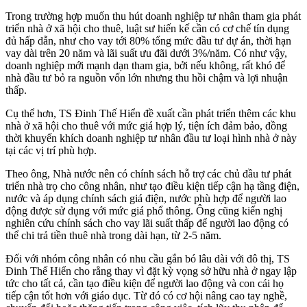
Trong trường hợp muốn thu hút doanh nghiệp tư nhân tham gia phát
triển nhà ở xã hội cho thuê, luật sư hiến kế cần có cơ chế tín dụng
đủ hấp dẫn, như cho vay tới 80% tổng mức đầu tư dự án, thời hạn
vay dài trên 20 năm và lãi suất ưu đãi dưới 3%/năm. Có như vậy,
doanh nghiệp mới mạnh dạn tham gia, bởi nếu không, rất khó để
nhà đầu tư bỏ ra nguồn vốn lớn nhưng thu hồi chậm và lợi nhuận
thấp.
Cụ thể hơn, TS Đinh Thế Hiển đề xuất cần phát triển thêm các khu
nhà ở xã hội cho thuê với mức giá hợp lý, tiện ích đảm bảo, đồng
thời khuyến khích doanh nghiệp tư nhân đầu tư loại hình nhà ở này
tại các vị trí phù hợp.
Theo ông, Nhà nước nên có chính sách hỗ trợ các chủ đầu tư phát
triển nhà trọ cho công nhân, như tạo điều kiện tiếp cận hạ tầng điện,
nước và áp dụng chính sách giá điện, nước phù hợp để người lao
động được sử dụng với mức giá phổ thông. Ông cũng kiến nghị
nghiên cứu chính sách cho vay lãi suất thấp để người lao động có
thể chi trả tiền thuê nhà trong dài hạn, từ 2-5 năm.
Đối với nhóm công nhân có nhu cầu gắn bó lâu dài với đô thị, TS
Đinh Thế Hiển cho rằng thay vì đặt kỳ vọng sở hữu nhà ở ngay lập
tức cho tất cả, cần tạo điều kiện để người lao động và con cái họ
tiếp cận tốt hơn với giáo dục. Từ đó có cơ hội nâng cao tay nghề,