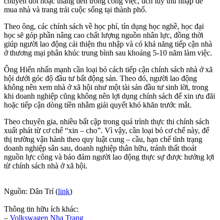
chuyển đổi hoặc thăng tiến trong công việc, tích lũy thu nhập để
mua nhà và trang trải cuộc sống tại thành phố.
Theo ông, các chính sách về học phí, tín dụng học nghề, học đại
học sẽ góp phần nâng cao chất lượng nguồn nhân lực, đồng thời
giúp người lao động cải thiện thu nhập và có khả năng tiếp cận nhà
ở thương mại phân khúc trung bình sau khoảng 5-10 năm làm việc.
Ông Hiển nhấn mạnh cần loại bỏ cách tiếp cận chính sách nhà ở xã
hội dưới góc độ đầu tư bất động sản. Theo đó, người lao động
không nên xem nhà ở xã hội như một tài sản đầu tư sinh lời, trong
khi doanh nghiệp cũng không nên lợi dụng chính sách để xin ưu đãi
hoặc tiếp cận dòng tiền nhằm giải quyết khó khăn trước mắt.
Theo chuyên gia, nhiều bất cập trong quá trình thực thi chính sách
xuất phát từ cơ chế “xin – cho”. Vì vậy, cần loại bỏ cơ chế này, để
thị trường vận hành theo quy luật cung – cầu, hạn chế tình trạng
doanh nghiệp sân sau, doanh nghiệp thân hữu, tránh thất thoát
nguồn lực công và bảo đảm người lao động thực sự được hưởng lợi
từ chính sách nhà ở xã hội.
Nguồn: Dân Trí (
link
)
Thông tin hữu ích khác:
–
Volkswagen Nha Trang