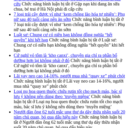
cứu
Chức năng bình luận bị tắt
ở Gặp nạn khi đang ăn sữa
chua, bé trai ở Hà Nội phải đi cấp cứu
7 loại trái cây được ví như ‘kem chống lão hóa tự nhiên’: Phụ
nữ sau 40 tuổi càng nên ăn sớm
Chức năng bình luận bị tắt
ở
7 loại trái cây được ví như ‘kem chống lão hóa tự nhiên’: Phụ
nữ sau 40 tuổi càng nên ăn sớm
Luật sư: Chung cư có niên hạn không đồng nghĩa “hết
quyền” khi hết hạn
Chức năng bình luận bị tắt
ở Luật sư:
Chung cư có niên hạn không đồng nghĩa “hết quyền” khi hết
hạn
Cứ nghĩ vỏ tôm là ‘kho canxi’, chuyên gia chỉ ra phần bổ
dưỡng hơn lại không phải ở đó
Chức năng bình luận bị tắt
ở
Cứ nghĩ vỏ tôm là ‘kho canxi’, chuyên gia chỉ ra phần bổ
dưỡng hơn lại không phải ở đó
Lãi vay neo cao 14-16%, người mua nhà “quay xe” phút chót
Chức năng bình luận bị tắt
ở Lãi vay neo cao 14-16%, người
mua nhà “quay xe” phút chót
Loại nụ hoa quen thuộc chứa rutin tốt cho mạch máu, bác sĩ
lưu ý không nên dùng theo ‘truyền miệng’
Chức năng bình
luận bị tắt
ở Loại nụ hoa quen thuộc chứa rutin tốt cho mạch
máu, bác sĩ lưu ý không nên dùng theo ‘truyền miệng’
Người đàn ông 62 tuổi mắc ung thư dạ dày thừa nhận suốt 20
năm chủ quan, bỏ qua dấu hiệu này
Chức năng bình luận bị
tắt
ở Người đàn ông 62 tuổi mắc ung thư dạ dày thừa nhận
suốt 20 năm chủ quan, bỏ qua dấu hiệu này