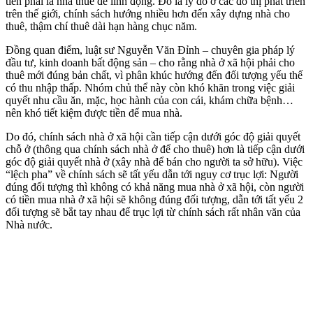
tiên phải là nhà thuê để linh động. Đó là lý do ở các đô thị phát triển
trên thế giới, chính sách hướng nhiều hơn đến xây dựng nhà cho
thuê, thậm chí thuê dài hạn hàng chục năm.
Đồng quan điểm, luật sư Nguyễn Văn Đỉnh – chuyên gia pháp lý
đầu tư, kinh doanh bất động sản – cho rằng nhà ở xã hội phải cho
thuê mới đúng bản chất, vì phân khúc hướng đến đối tượng yếu thế
có thu nhập thấp. Nhóm chủ thể này còn khó khăn trong việc giải
quyết nhu cầu ăn, mặc, học hành của con cái, khám chữa bệnh…
nên khó tiết kiệm được tiền để mua nhà.
Do đó, chính sách nhà ở xã hội cần tiếp cận dưới góc độ giải quyết
chỗ ở (thông qua chính sách nhà ở để cho thuê) hơn là tiếp cận dưới
góc độ giải quyết nhà ở (xây nhà để bán cho người ta sở hữu). Việc
“lệch pha” về chính sách sẽ tất yếu dẫn tới nguy cơ trục lợi: Người
đúng đối tượng thì không có khả năng mua nhà ở xã hội, còn người
có tiền mua nhà ở xã hội sẽ không đúng đối tượng, dẫn tới tất yếu 2
đối tượng sẽ bắt tay nhau để trục lợi từ chính sách rất nhân văn của
Nhà nước.