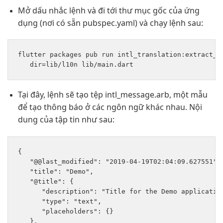
Mở dấu nhắc lệnh và đi tới thư mục gốc của ứng
dụng (nơi có sẵn pubspec.yaml) và chạy lệnh sau:
flutter packages pub run intl_translation:extract_to
Tại đây, lệnh sẽ tạo tệp intl_message.arb, một mẫu
để tạo thông báo ở các ngôn ngữ khác nhau. Nội
dung của tập tin như sau:
{

   "@@last_modified": "2019-04-19T02:04:09.627551", 
   "title": "Demo", 

   "@title": {

      "description": "Title for the Demo application
      "type": "text", 

      "placeholders": {} 

   }, 
