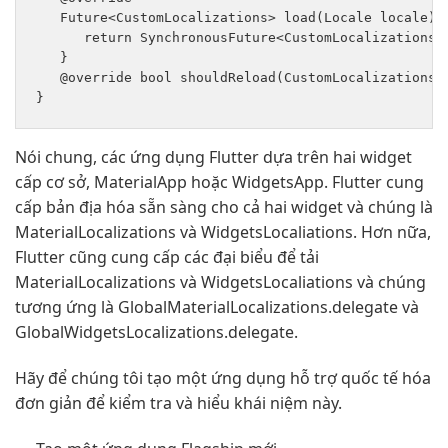
   Future<CustomLocalizations> load(Locale locale) {
      return SynchronousFuture<CustomLocalizations>(
   } 

   @override bool shouldReload(CustomLocalizationsDe
Nói chung, các ứng dụng Flutter dựa trên hai widget
cấp cơ sở, MaterialApp hoặc WidgetsApp. Flutter cung
cấp bản địa hóa sẵn sàng cho cả hai widget và chúng là
MaterialLocalizations và WidgetsLocaliations. Hơn nữa,
Flutter cũng cung cấp các đại biểu để tải
MaterialLocalizations và WidgetsLocaliations và chúng
tương ứng là GlobalMaterialLocalizations.delegate và
GlobalWidgetsLocalizations.delegate.
Hãy để chúng tôi tạo một ứng dụng hỗ trợ quốc tế hóa
đơn giản để kiểm tra và hiểu khái niệm này.