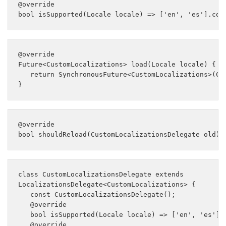
@override 

@override 

Future<CustomLocalizations> load(Locale locale) { 

   return SynchronousFuture<CustomLocalizations>(Cus
@override 

class CustomLocalizationsDelegate extends 

LocalizationsDelegate<CustomLocalizations> { 

   const CustomLocalizationsDelegate(); 

   @override 

   bool isSupported(Locale locale) => ['en', 'es'].c
   @override 
