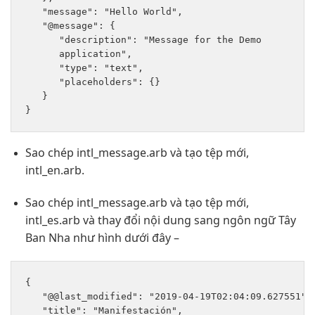
   "message": "Hello World", 

   "@message": {

      "description": "Message for the Demo 

      application", 

      "type": "text", 

      "placeholders": {} 

   }

Sao chép intl_message.arb và tạo tệp mới,
intl_en.arb.
Sao chép intl_message.arb và tạo tệp mới,
intl_es.arb và thay đổi nội dung sang ngôn ngữ Tây
Ban Nha như hình dưới đây –
{

   "@@last_modified": "2019-04-19T02:04:09.627551", 
   "title": "Manifestación", 
