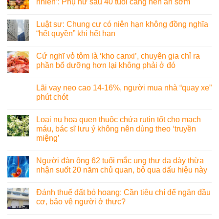
nhiên’: Phụ nữ sau 40 tuổi càng nên ăn sớm
Luật sư: Chung cư có niên hạn không đồng nghĩa
“hết quyền” khi hết hạn
Cứ nghĩ vỏ tôm là ‘kho canxi’, chuyên gia chỉ ra
phần bổ dưỡng hơn lại không phải ở đó
Lãi vay neo cao 14-16%, người mua nhà “quay xe”
phút chót
Loại nụ hoa quen thuộc chứa rutin tốt cho mạch
máu, bác sĩ lưu ý không nên dùng theo ‘truyền
miệng’
Người đàn ông 62 tuổi mắc ung thư dạ dày thừa
nhận suốt 20 năm chủ quan, bỏ qua dấu hiệu này
Đánh thuế đất bỏ hoang: Cần tiêu chí để ngăn đầu
cơ, bảo vệ người ở thực?