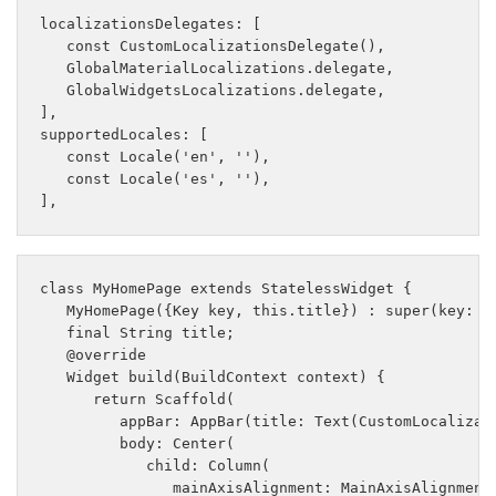
localizationsDelegates: [

   const CustomLocalizationsDelegate(),   

   GlobalMaterialLocalizations.delegate, 

   GlobalWidgetsLocalizations.delegate, 

], 

supportedLocales: [

   const Locale('en', ''),

   const Locale('es', ''), 

class MyHomePage extends StatelessWidget {

   MyHomePage({Key key, this.title}) : super(key: ke
   final String title; 

   @override 

   Widget build(BuildContext context) {

      return Scaffold(

         appBar: AppBar(title: Text(CustomLocalizati
         body: Center(

            child: Column(

               mainAxisAlignment: MainAxisAlignment.