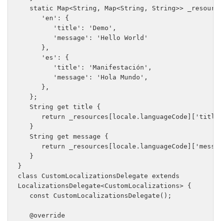
   static Map<String, Map<String, String>> _resource
      'en': {

         'title': 'Demo', 

         'message': 'Hello World' 

      }, 

      'es': { 

         'title': 'Manifestación', 

         'message': 'Hola Mundo', 

      }, 

   }; 

   String get title { 

      return _resources[locale.languageCode]['title'
   } 

   String get message { 

      return _resources[locale.languageCode]['messag
   } 

}

class CustomLocalizationsDelegate extends

LocalizationsDelegate<CustomLocalizations> {

   const CustomLocalizationsDelegate();

   @override 
