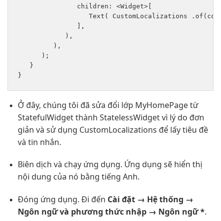
               children: <Widget>[ 

                  Text( CustomLocalizations .of(cont
               ], 

            ), 

         ),

      );

   }

Ở đây, chúng tôi đã sửa đổi lớp MyHomePage từ
StatefulWidget thành StatelessWidget vì lý do đơn
giản và sử dụng CustomLocalizations để lấy tiêu đề
và tin nhắn.
Biên dịch và chạy ứng dụng. Ứng dụng sẽ hiển thị
nội dung của nó bằng tiếng Anh.
Đóng ứng dụng. Đi đến
Cài đặt → Hệ thống →
Ngôn ngữ và phương thức nhập → Ngôn ngữ *
.