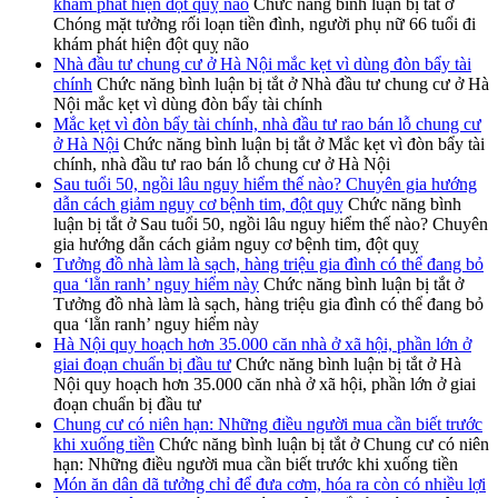
khám phát hiện đột quỵ não
Chức năng bình luận bị tắt
ở
Chóng mặt tưởng rối loạn tiền đình, người phụ nữ 66 tuổi đi
khám phát hiện đột quỵ não
Nhà đầu tư chung cư ở Hà Nội mắc kẹt vì dùng đòn bẩy tài
chính
Chức năng bình luận bị tắt
ở Nhà đầu tư chung cư ở Hà
Nội mắc kẹt vì dùng đòn bẩy tài chính
Mắc kẹt vì đòn bẩy tài chính, nhà đầu tư rao bán lỗ chung cư
ở Hà Nội
Chức năng bình luận bị tắt
ở Mắc kẹt vì đòn bẩy tài
chính, nhà đầu tư rao bán lỗ chung cư ở Hà Nội
Sau tuổi 50, ngồi lâu nguy hiểm thế nào? Chuyên gia hướng
dẫn cách giảm nguy cơ bệnh tim, đột quỵ
Chức năng bình
luận bị tắt
ở Sau tuổi 50, ngồi lâu nguy hiểm thế nào? Chuyên
gia hướng dẫn cách giảm nguy cơ bệnh tim, đột quỵ
Tưởng đồ nhà làm là sạch, hàng triệu gia đình có thể đang bỏ
qua ‘lằn ranh’ nguy hiểm này
Chức năng bình luận bị tắt
ở
Tưởng đồ nhà làm là sạch, hàng triệu gia đình có thể đang bỏ
qua ‘lằn ranh’ nguy hiểm này
Hà Nội quy hoạch hơn 35.000 căn nhà ở xã hội, phần lớn ở
giai đoạn chuẩn bị đầu tư
Chức năng bình luận bị tắt
ở Hà
Nội quy hoạch hơn 35.000 căn nhà ở xã hội, phần lớn ở giai
đoạn chuẩn bị đầu tư
Chung cư có niên hạn: Những điều người mua cần biết trước
khi xuống tiền
Chức năng bình luận bị tắt
ở Chung cư có niên
hạn: Những điều người mua cần biết trước khi xuống tiền
Món ăn dân dã tưởng chỉ để đưa cơm, hóa ra còn có nhiều lợi