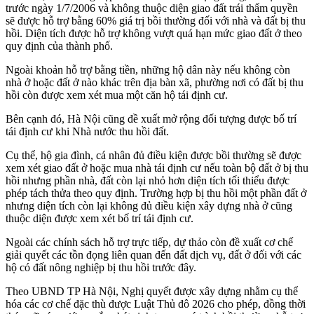
trước ngày 1/7/2006 và không thuộc diện giao đất trái thẩm quyền
sẽ được hỗ trợ bằng 60% giá trị bồi thường đối với nhà và đất bị thu
hồi. Diện tích được hỗ trợ không vượt quá hạn mức giao đất ở theo
quy định của thành phố.
Ngoài khoản hỗ trợ bằng tiền, những hộ dân này nếu không còn
nhà ở hoặc đất ở nào khác trên địa bàn xã, phường nơi có đất bị thu
hồi còn được xem xét mua một căn hộ tái định cư.
Bên cạnh đó, Hà Nội cũng đề xuất mở rộng đối tượng được bố trí
tái định cư khi Nhà nước thu hồi đất.
Cụ thể, hộ gia đình, cá nhân đủ điều kiện được bồi thường sẽ được
xem xét giao đất ở hoặc mua nhà tái định cư nếu toàn bộ đất ở bị thu
hồi nhưng phần nhà, đất còn lại nhỏ hơn diện tích tối thiểu được
phép tách thửa theo quy định. Trường hợp bị thu hồi một phần đất ở
nhưng diện tích còn lại không đủ điều kiện xây dựng nhà ở cũng
thuộc diện được xem xét bố trí tái định cư.
Ngoài các chính sách hỗ trợ trực tiếp, dự thảo còn đề xuất cơ chế
giải quyết các tồn đọng liên quan đến đất dịch vụ, đất ở đối với các
hộ có đất nông nghiệp bị thu hồi trước đây.
Theo UBND TP Hà Nội, Nghị quyết được xây dựng nhằm cụ thể
hóa các cơ chế đặc thù được Luật Thủ đô 2026 cho phép, đồng thời