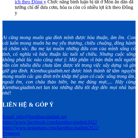
ích theo Đông y
Chức năng bình luận bị tắt
ở Món ăn dân dã
tưởng chỉ để đưa cơm, hóa ra còn có nhiều lợi ích theo Đông
y
Ai cũng mong muốn gia đình mình được hòa thuận, ấm êm. Con
cái luôn mong muốn ba mẹ yêu thương, chiều chuộng, đồng hành
và chăm sóc. Ba mẹ lại muốn những đứa con của mình sống có
tình, có nghĩa và hiếu thuận lúc tuổi xế chiều. Nhưng cuộc sống
không phải lúc nào cũng như ý. Một phần vì bản thân mỗi người
vẫn còn nhiều điều chưa làm được tốt trong việc xây dựng và gìn
giữ gia đình. Kienthucgiadinh.net được hình thành từ tâm nguyện
mong muốn các gia đình trên khắp thế gian có cuộc sống trong ấm,
ngoài êm, con cháu thảo hiền, ba mẹ đúng mực,... Hãy cùng
Kienthucgiadinh.net lan tỏa những điều tốt đẹp đến mọi nhà bạn
nhé!
LIÊN HỆ & GÓP Ý
Email: info@kienthucgiadinh.net
https://www.facebook.com/kienthucgiadinh2022
https://www.instagram.com/kienthucgiadinh2022/
Pinterest: