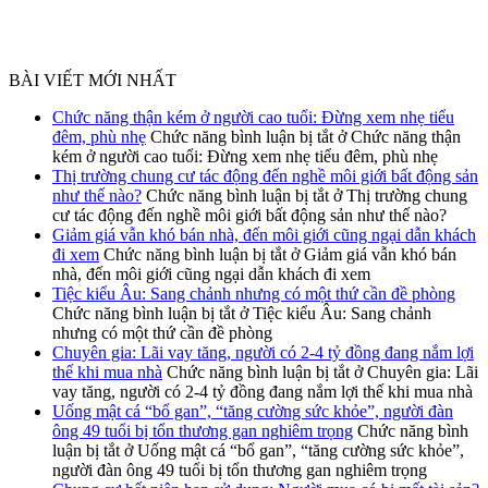
BÀI VIẾT MỚI NHẤT
Chức năng thận kém ở người cao tuổi: Đừng xem nhẹ tiểu
đêm, phù nhẹ
Chức năng bình luận bị tắt
ở Chức năng thận
kém ở người cao tuổi: Đừng xem nhẹ tiểu đêm, phù nhẹ
Thị trường chung cư tác động đến nghề môi giới bất động sản
như thế nào?
Chức năng bình luận bị tắt
ở Thị trường chung
cư tác động đến nghề môi giới bất động sản như thế nào?
Giảm giá vẫn khó bán nhà, đến môi giới cũng ngại dẫn khách
đi xem
Chức năng bình luận bị tắt
ở Giảm giá vẫn khó bán
nhà, đến môi giới cũng ngại dẫn khách đi xem
Tiệc kiểu Âu: Sang chảnh nhưng có một thứ cần đề phòng
Chức năng bình luận bị tắt
ở Tiệc kiểu Âu: Sang chảnh
nhưng có một thứ cần đề phòng
Chuyên gia: Lãi vay tăng, người có 2-4 tỷ đồng đang nắm lợi
thế khi mua nhà
Chức năng bình luận bị tắt
ở Chuyên gia: Lãi
vay tăng, người có 2-4 tỷ đồng đang nắm lợi thế khi mua nhà
Uống mật cá “bổ gan”, “tăng cường sức khỏe”, người đàn
ông 49 tuổi bị tổn thương gan nghiêm trọng
Chức năng bình
luận bị tắt
ở Uống mật cá “bổ gan”, “tăng cường sức khỏe”,
người đàn ông 49 tuổi bị tổn thương gan nghiêm trọng