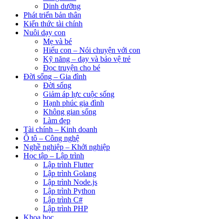
Dinh dưỡng
Phát triển bản thân
Kiến thức tài chính
Nuôi dạy con
Mẹ và bé
Hiểu con – Nói chuyện với con
Kỹ năng – dạy và bảo vệ trẻ
Đọc truyện cho bé
Đời sống – Gia đình
Đời sống
Giảm áp lực cuộc sống
Hạnh phúc gia đình
Không gian sống
Làm đẹp
Tài chính – Kinh doanh
Ô tô – Công nghệ
Nghề nghiệp – Khởi nghiệp
Học tập – Lập trình
Lập trình Flutter
Lập trình Golang
Lập trình Node.js
Lập trình Python
Lập trình C#
Lập trình PHP
Khoa học