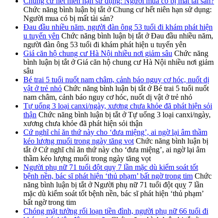
Chung cư hết niên hạn sử dụng: Người mua có bị mất tài sản?
Chức năng bình luận bị tắt
ở Chung cư hết niên hạn sử dụng:
Người mua có bị mất tài sản?
Đau đầu nhiều năm, người đàn ông 53 tuổi đi khám phát hiện
u tuyến yên
Chức năng bình luận bị tắt
ở Đau đầu nhiều năm,
người đàn ông 53 tuổi đi khám phát hiện u tuyến yên
Giá căn hộ chung cư Hà Nội nhiều nơi giảm sâu
Chức năng
bình luận bị tắt
ở Giá căn hộ chung cư Hà Nội nhiều nơi giảm
sâu
Bé trai 5 tuổi nuốt nam châm, cảnh báo nguy cơ hóc, nuốt dị
vật ở trẻ nhỏ
Chức năng bình luận bị tắt
ở Bé trai 5 tuổi nuốt
nam châm, cảnh báo nguy cơ hóc, nuốt dị vật ở trẻ nhỏ
Tự uống 3 loại canxi/ngày, xương chưa khỏe đã phát hiện sỏi
thận
Chức năng bình luận bị tắt
ở Tự uống 3 loại canxi/ngày,
xương chưa khỏe đã phát hiện sỏi thận
Cứ nghĩ chỉ ăn thứ này cho ‘đưa miệng’, ai ngờ lại âm thầm
kéo lượng muối trong ngày tăng vọt
Chức năng bình luận bị
tắt
ở Cứ nghĩ chỉ ăn thứ này cho ‘đưa miệng’, ai ngờ lại âm
thầm kéo lượng muối trong ngày tăng vọt
Người phụ nữ 71 tuổi đột quỵ 7 lần mặc dù kiểm soát tốt
bệnh nền, bác sĩ phát hiện ‘thủ phạm’ bất ngờ trong tim
Chức
năng bình luận bị tắt
ở Người phụ nữ 71 tuổi đột quỵ 7 lần
mặc dù kiểm soát tốt bệnh nền, bác sĩ phát hiện ‘thủ phạm’
bất ngờ trong tim
Chóng mặt tưởng rối loạn tiền đình, người phụ nữ 66 tuổi đi