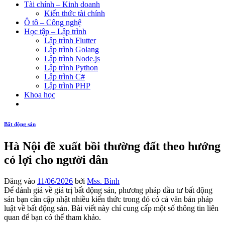
Tài chính – Kinh doanh
Kiến thức tài chính
Ô tô – Công nghệ
Học tập – Lập trình
Lập trình Flutter
Lập trình Golang
Lập trình Node.js
Lập trình Python
Lập trình C#
Lập trình PHP
Khoa học
Bất động sản
Hà Nội đề xuất bồi thường đất theo hướng
có lợi cho người dân
Đăng vào
11/06/2026
bởi
Mss. Bình
Để đánh giá về giá trị bất động sản, phương pháp đầu tư bất động
sản bạn cần cập nhật nhiều kiến thức trong đó có cả văn bản pháp
luật về bất động sản. Bài viết này chỉ cung cấp một số thông tin liên
quan để bạn có thể tham khảo.