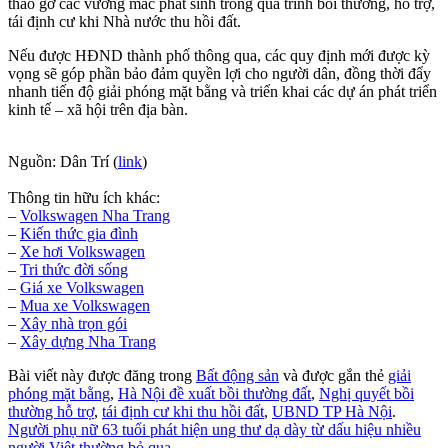
tháo gỡ các vướng mắc phát sinh trong quá trình bồi thường, hỗ trợ,
tái định cư khi Nhà nước thu hồi đất.
Nếu được HĐND thành phố thông qua, các quy định mới được kỳ
vọng sẽ góp phần bảo đảm quyền lợi cho người dân, đồng thời đẩy
nhanh tiến độ giải phóng mặt bằng và triển khai các dự án phát triển
kinh tế – xã hội trên địa bàn.
Nguồn: Dân Trí (
link
)
Thông tin hữu ích khác:
–
Volkswagen Nha Trang
–
Kiến thức gia đình
–
Xe hơi Volkswagen
–
Tri thức đời sống
–
Giá xe Volkswagen
–
Mua xe Volkswagen
–
Xây nhà trọn gói
–
Xây dựng Nha Trang
Bài viết này được đăng trong
Bất động sản
và được gắn thẻ
giải
phóng mặt bằng
,
Hà Nội đề xuất bồi thường đất
,
Nghị quyết bồi
thường hỗ trợ
,
tái định cư khi thu hồi đất
,
UBND TP Hà Nội
.
Người phụ nữ 63 tuổi phát hiện ung thư dạ dày từ dấu hiệu nhiều
người Việt thường bỏ qua