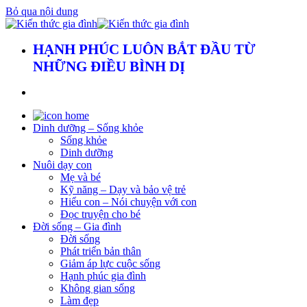
Bỏ qua nội dung
HẠNH PHÚC LUÔN BẮT ĐẦU TỪ
NHỮNG ĐIỀU BÌNH DỊ
Dinh dưỡng – Sống khỏe
Sống khỏe
Dinh dưỡng
Nuôi dạy con
Mẹ và bé
Kỹ năng – Dạy và bảo vệ trẻ
Hiểu con – Nói chuyện với con
Đọc truyện cho bé
Đời sống – Gia đình
Đời sống
Phát triển bản thân
Giảm áp lực cuộc sống
Hạnh phúc gia đình
Không gian sống
Làm đẹp