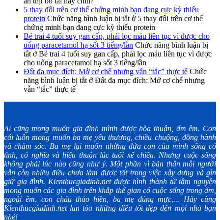
ăn thịt bò tái hay chín?
5 thay đổi trên cơ thể chứng minh bạn đang cực kỳ thiếu
protein
Chức năng bình luận bị tắt
ở 5 thay đổi trên cơ thể
chứng minh bạn đang cực kỳ thiếu protein
Bé trai 4 tuổi suy gan cấp, phải lọc máu liên tục vì được cho
uống paracetamol hạ sốt 3 tiếng/lần
Chức năng bình luận bị
tắt
ở Bé trai 4 tuổi suy gan cấp, phải lọc máu liên tục vì được
cho uống paracetamol hạ sốt 3 tiếng/lần
Đất đa mục đích: Mở cơ chế nhưng vẫn “tắc” thực tế
Chức
năng bình luận bị tắt
ở Đất đa mục đích: Mở cơ chế nhưng
vẫn “tắc” thực tế
Ai cũng mong muốn gia đình mình được hòa thuận, ấm êm. Con
cái luôn mong muốn ba mẹ yêu thương, chiều chuộng, đồng hành
và chăm sóc. Ba mẹ lại muốn những đứa con của mình sống có
tình, có nghĩa và hiếu thuận lúc tuổi xế chiều. Nhưng cuộc sống
không phải lúc nào cũng như ý. Một phần vì bản thân mỗi người
vẫn còn nhiều điều chưa làm được tốt trong việc xây dựng và gìn
giữ gia đình. Kienthucgiadinh.net được hình thành từ tâm nguyện
mong muốn các gia đình trên khắp thế gian có cuộc sống trong ấm,
ngoài êm, con cháu thảo hiền, ba mẹ đúng mực,... Hãy cùng
Kienthucgiadinh.net lan tỏa những điều tốt đẹp đến mọi nhà bạn
nhé!