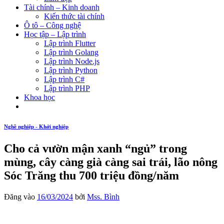
Tài chính – Kinh doanh
Kiến thức tài chính
Ô tô – Công nghệ
Học tập – Lập trình
Lập trình Flutter
Lập trình Golang
Lập trình Node.js
Lập trình Python
Lập trình C#
Lập trình PHP
Khoa học
Nghề nghiệp - Khởi nghiệp
Cho cả vườn mận xanh “ngủ” trong
mùng, cây càng già càng sai trái, lão nông
Sóc Trăng thu 700 triệu đồng/năm
Đăng vào
16/03/2024
bởi
Mss. Bình