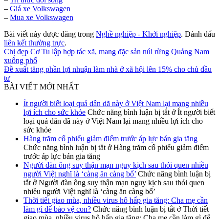
–
Giá xe Volkswagen
–
Mua xe Volkswagen
Bài viết này được đăng trong
Nghề nghiệp - Khởi nghiệp
. Đánh dấu
liên kết thường trực
.
Chị đẹp Cơ Tu lập hợp tác xã, mang đặc sản núi rừng Quảng Nam
xuống phố
Đề xuất tăng phần lợi nhuận làm nhà ở xã hội lên 15% cho chủ đầu
tư
BÀI VIẾT MỚI NHẤT
Ít người biết loại quả dân dã này ở Việt Nam lại mang nhiều
lợi ích cho sức khỏe
Chức năng bình luận bị tắt
ở Ít người biết
loại quả dân dã này ở Việt Nam lại mang nhiều lợi ích cho
sức khỏe
Hàng trăm cổ phiếu giảm điểm trước áp lực bán gia tăng
Chức năng bình luận bị tắt
ở Hàng trăm cổ phiếu giảm điểm
trước áp lực bán gia tăng
Người đàn ông suy thận mạn nguy kịch sau thói quen nhiều
người Việt nghĩ là ‘càng ăn càng bổ’
Chức năng bình luận bị
tắt
ở Người đàn ông suy thận mạn nguy kịch sau thói quen
nhiều người Việt nghĩ là ‘càng ăn càng bổ’
Thời tiết giao mùa, nhiều virus hô hấp gia tăng: Cha mẹ cần
làm gì để bảo vệ con?
Chức năng bình luận bị tắt
ở Thời tiết
giao mùa, nhiều virus hô hấp gia tăng: Cha mẹ cần làm gì để