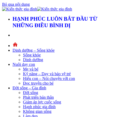
Bỏ qua nội dung
HẠNH PHÚC LUÔN BẮT ĐẦU TỪ
NHỮNG ĐIỀU BÌNH DỊ
Dinh dưỡng – Sống khỏe
Sống khỏe
Dinh dưỡng
Nuôi dạy con
Mẹ và bé
Kỹ năng – Dạy và bảo vệ trẻ
Hiểu con – Nói chuyện với con
Đọc truyện cho bé
Đời sống – Gia đình
Đời sống
Phát triển bản thân
Giảm áp lực cuộc sống
Hạnh phúc gia đình
Không gian sống
Làm đẹp