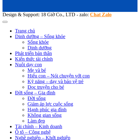
Design & Support: 18 Giờ Co., LTD - zalo:
Chat Zalo
Trang chủ
Dinh dưỡng – Sống khỏe
Sống khỏe
Dinh dưỡng
Phát triển bản thân
Kiến thức tài chính
Nuôi dạy con
Mẹ và bé
Hiểu con – Nói chuyện với con
Kỹ năng – dạy và bảo vệ trẻ
Đọc truyện cho bé
Đời sống – Gia đình
Đời sống
Giảm áp lực cuộc sống
Hạnh phúc gia đình
Không gian sống
Làm đẹp
Tài chính – Kinh doanh
Ô tô – Công nghệ
Nghề nghiệp – Khởi nghiệp