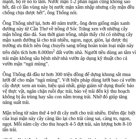
mạnh, bộ rễ nó to lắm. Nước mặn 1-2 phần ngàn cũng không sao
hết, đã có lần vùng này bị nước mặn xâm nhập nhưng cây mận đều
chống chịu được hết”, ông Thống nói.
Ông Thống nhớ lại, hơn 40 năm trước, ông đem giống mận xanh
đường này từ Cần Thơ về trồng ở Sóc Trăng xen với những cây
mận hồng đào đá. Sau thời gian trồng, nhận thấy chỉ có những cây
mận xanh đường là cho trái nhiều, ngon, ngọt, giòn, lại được thị
trường ưa thích nên ông chuyển sang trồng hoàn toàn loại mận này
2
trên diện tích hơn 8.000m
đất vườn nhà. Người tiêu dùng an tâm vì
trái mận không sâu bệnh nhờ nhà vườn áp dụng kỹ thuật cho cả
vườn mận “ngủ mùng”.
Ông Thống đã đầu tư hơn 300 triệu đồng để dựng khung sắt mua
lưới để cho mận “ngủ mùng”. Với biện pháp dùng lưới bao cả vườn
cây được xem an toàn, hiệu quả nhất, giúp giảm sử dụng thuốc bảo
vệ thực vật, ngăn chặn ruồi đục trái, bảo vệ trái đến kỳ thu hoạch
không bị ấu trùng hay sâu con nằm trong trái. Nhờ đó giúp tăng
năng suất trái.
Mận trồng từ năm thứ 4 trở đi cây mới cho trái nhiều. Điểm đặc biệt
của loại mận này cây càng lão lại cho trái càng sai, càng to, ngon,
ngọt. Mỗi năm cây cho thu hoạch 4-5 đợt trái, sản lượng hơn 8-10
tấn trái.