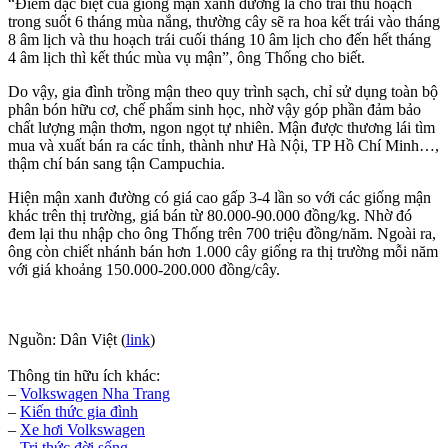
“Điểm đặc biệt của giống mận xanh đường là cho trái thu hoạch
trong suốt 6 tháng mùa nắng, thường cây sẽ ra hoa kết trái vào tháng
8 âm lịch và thu hoạch trái cuối tháng 10 âm lịch cho đến hết tháng
4 âm lịch thì kết thúc mùa vụ mận”, ông Thống cho biết.
Do vậy, gia đình trồng mận theo quy trình sạch, chỉ sử dụng toàn bộ
phân bón hữu cơ, chế phẩm sinh học, nhờ vậy góp phần đảm bảo
chất lượng mận thơm, ngon ngọt tự nhiên. Mận được thương lái tìm
mua và xuất bán ra các tỉnh, thành như Hà Nội, TP Hồ Chí Minh…,
thậm chí bán sang tận Campuchia.
Hiện mận xanh đường có giá cao gấp 3-4 lần so với các giống mận
khác trên thị trường, giá bán từ 80.000-90.000 đồng/kg. Nhờ đó
đem lại thu nhập cho ông Thống trên 700 triệu đồng/năm. Ngoài ra,
ông còn chiết nhánh bán hơn 1.000 cây giống ra thị trường mỗi năm
với giá khoảng 150.000-200.000 đồng/cây.
Nguồn: Dân Việt (
link
)
Thông tin hữu ích khác:
–
Volkswagen Nha Trang
–
Kiến thức gia đình
–
Xe hơi Volkswagen
–
Tri thức đời sống