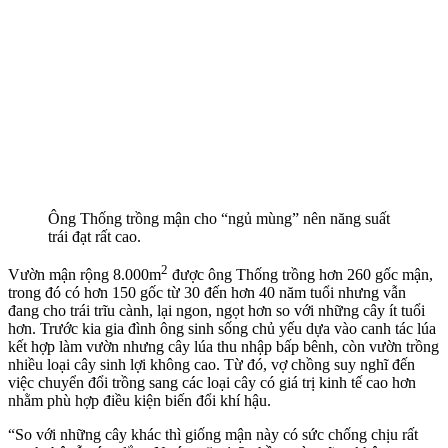
Ông Thống trồng mận cho “ngủ mùng” nên năng suất
trái đạt rất cao.
2
Vườn mận rộng 8.000m
được ông Thống trồng hơn 260 gốc mận,
trong đó có hơn 150 gốc từ 30 đến hơn 40 năm tuổi nhưng vẫn
đang cho trái trĩu cành, lại ngon, ngọt hơn so với những cây ít tuổi
hơn. Trước kia gia đình ông sinh sống chủ yếu dựa vào canh tác lúa
kết hợp làm vườn nhưng cây lúa thu nhập bấp bênh, còn vườn trồng
nhiều loại cây sinh lợi không cao. Từ đó, vợ chồng suy nghĩ đến
việc chuyển đổi trồng sang các loại cây có giá trị kinh tế cao hơn
nhằm phù hợp điều kiện biến đổi khí hậu.
“So với những cây khác thì giống mận này có sức chống chịu rất