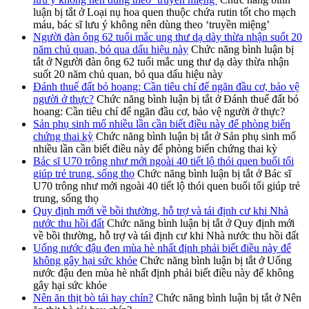
luận bị tắt
ở Loại nụ hoa quen thuộc chứa rutin tốt cho mạch
máu, bác sĩ lưu ý không nên dùng theo ‘truyền miệng’
Người đàn ông 62 tuổi mắc ung thư dạ dày thừa nhận suốt 20
năm chủ quan, bỏ qua dấu hiệu này
Chức năng bình luận bị
tắt
ở Người đàn ông 62 tuổi mắc ung thư dạ dày thừa nhận
suốt 20 năm chủ quan, bỏ qua dấu hiệu này
Đánh thuế đất bỏ hoang: Cần tiêu chí để ngăn đầu cơ, bảo vệ
người ở thực?
Chức năng bình luận bị tắt
ở Đánh thuế đất bỏ
hoang: Cần tiêu chí để ngăn đầu cơ, bảo vệ người ở thực?
Sản phụ sinh mổ nhiều lần cần biết điều này để phòng biến
chứng thai kỳ
Chức năng bình luận bị tắt
ở Sản phụ sinh mổ
nhiều lần cần biết điều này để phòng biến chứng thai kỳ
Bác sĩ U70 trông như mới ngoài 40 tiết lộ thói quen buổi tối
giúp trẻ trung, sống thọ
Chức năng bình luận bị tắt
ở Bác sĩ
U70 trông như mới ngoài 40 tiết lộ thói quen buổi tối giúp trẻ
trung, sống thọ
Quy định mới về bồi thường, hỗ trợ và tái định cư khi Nhà
nước thu hồi đất
Chức năng bình luận bị tắt
ở Quy định mới
về bồi thường, hỗ trợ và tái định cư khi Nhà nước thu hồi đất
Uống nước đậu đen mùa hè nhất định phải biết điều này để
không gây hại sức khỏe
Chức năng bình luận bị tắt
ở Uống
nước đậu đen mùa hè nhất định phải biết điều này để không
gây hại sức khỏe
Nên ăn thịt bò tái hay chín?
Chức năng bình luận bị tắt
ở Nên