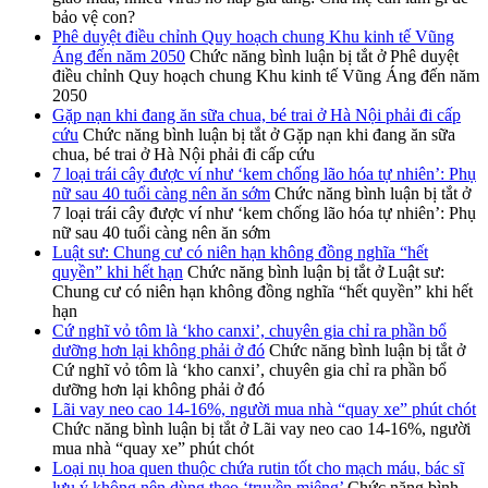
bảo vệ con?
Phê duyệt điều chỉnh Quy hoạch chung Khu kinh tế Vũng
Áng đến năm 2050
Chức năng bình luận bị tắt
ở Phê duyệt
điều chỉnh Quy hoạch chung Khu kinh tế Vũng Áng đến năm
2050
Gặp nạn khi đang ăn sữa chua, bé trai ở Hà Nội phải đi cấp
cứu
Chức năng bình luận bị tắt
ở Gặp nạn khi đang ăn sữa
chua, bé trai ở Hà Nội phải đi cấp cứu
7 loại trái cây được ví như ‘kem chống lão hóa tự nhiên’: Phụ
nữ sau 40 tuổi càng nên ăn sớm
Chức năng bình luận bị tắt
ở
7 loại trái cây được ví như ‘kem chống lão hóa tự nhiên’: Phụ
nữ sau 40 tuổi càng nên ăn sớm
Luật sư: Chung cư có niên hạn không đồng nghĩa “hết
quyền” khi hết hạn
Chức năng bình luận bị tắt
ở Luật sư:
Chung cư có niên hạn không đồng nghĩa “hết quyền” khi hết
hạn
Cứ nghĩ vỏ tôm là ‘kho canxi’, chuyên gia chỉ ra phần bổ
dưỡng hơn lại không phải ở đó
Chức năng bình luận bị tắt
ở
Cứ nghĩ vỏ tôm là ‘kho canxi’, chuyên gia chỉ ra phần bổ
dưỡng hơn lại không phải ở đó
Lãi vay neo cao 14-16%, người mua nhà “quay xe” phút chót
Chức năng bình luận bị tắt
ở Lãi vay neo cao 14-16%, người
mua nhà “quay xe” phút chót
Loại nụ hoa quen thuộc chứa rutin tốt cho mạch máu, bác sĩ
lưu ý không nên dùng theo ‘truyền miệng’
Chức năng bình