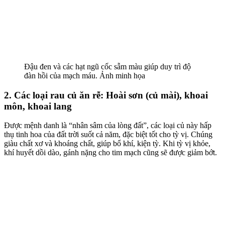
Đậu đen và các hạt ngũ cốc sẫm màu giúp duy trì độ
đàn hồi của mạch máu. Ảnh minh họa
2. Các loại rau củ ăn rễ: Hoài sơn (củ mài), khoai
môn, khoai lang
Được mệnh danh là “nhân sâm của lòng đất”, các loại củ này hấp
thụ tinh hoa của đất trời suốt cả năm, đặc biệt tốt cho tỳ vị. Chúng
giàu chất xơ và khoáng chất, giúp bổ khí, kiện tỳ. Khi tỳ vị khỏe,
khí huyết dồi dào, gánh nặng cho tim mạch cũng sẽ được giảm bớt.