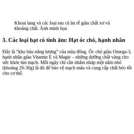
Khoai lang và các loại rau củ ăn rễ giàu chất xơ và
khoáng chất. Ảnh minh họa
3. Các loại hạt có tính ấm: Hạt óc chó, hạnh nhân
Đây là “kho báu năng lượng” của mùa đông. Óc chó giàu Omega-3,
hạnh nhân giàu Vitamin E và Magie – những dưỡng chất vàng cho
sức khỏe tim mạch. Mỗi ngày chỉ cần nhấm nháp một nắm nhỏ
(khoảng 20-30g) là đủ để bảo vệ mạch máu và cung cấp chất béo tốt
cho cơ thể.