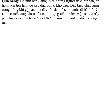
Quả hồng:
Có tính hàn (lạnh). Với những người tỳ vị hư hàn, ăn
hồng khi trời lạnh dễ gây đau bụng, khó tiêu. Đặc biệt, chất tanin
trong hồng khi gặp axit dạ dày lúc đói dễ tạo thành sỏi bã thức ăn.
Khi cơ thể đang cần nhiều năng lượng để giữ ấm, việc bắt dạ dày
phải làm việc quá tải với một thực phẩm tính lạnh là điều không
nên.