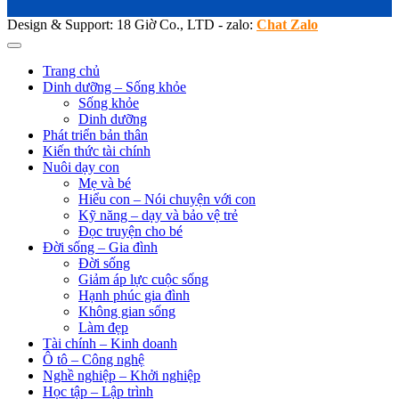
Design & Support: 18 Giờ Co., LTD - zalo:
Chat Zalo
Trang chủ
Dinh dưỡng – Sống khỏe
Sống khỏe
Dinh dưỡng
Phát triển bản thân
Kiến thức tài chính
Nuôi dạy con
Mẹ và bé
Hiểu con – Nói chuyện với con
Kỹ năng – dạy và bảo vệ trẻ
Đọc truyện cho bé
Đời sống – Gia đình
Đời sống
Giảm áp lực cuộc sống
Hạnh phúc gia đình
Không gian sống
Làm đẹp
Tài chính – Kinh doanh
Ô tô – Công nghệ
Nghề nghiệp – Khởi nghiệp
Học tập – Lập trình