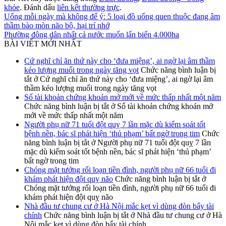
khỏe
. Đánh dấu
liên kết thường trực
.
Uống mỗi ngày mà không để ý: 5 loại đồ uống quen thuộc đang âm
thầm bào mòn não bộ, hại trí nhớ
Phường đông dân nhất cả nước muốn lấn biển 4.000ha
BÀI VIẾT MỚI NHẤT
Cứ nghĩ chỉ ăn thứ này cho ‘đưa miệng’, ai ngờ lại âm thầm
kéo lượng muối trong ngày tăng vọt
Chức năng bình luận bị
tắt
ở Cứ nghĩ chỉ ăn thứ này cho ‘đưa miệng’, ai ngờ lại âm
thầm kéo lượng muối trong ngày tăng vọt
Số tài khoản chứng khoán mở mới về mức thấp nhất một năm
Chức năng bình luận bị tắt
ở Số tài khoản chứng khoán mở
mới về mức thấp nhất một năm
Người phụ nữ 71 tuổi đột quỵ 7 lần mặc dù kiểm soát tốt
bệnh nền, bác sĩ phát hiện ‘thủ phạm’ bất ngờ trong tim
Chức
năng bình luận bị tắt
ở Người phụ nữ 71 tuổi đột quỵ 7 lần
mặc dù kiểm soát tốt bệnh nền, bác sĩ phát hiện ‘thủ phạm’
bất ngờ trong tim
Chóng mặt tưởng rối loạn tiền đình, người phụ nữ 66 tuổi đi
khám phát hiện đột quỵ não
Chức năng bình luận bị tắt
ở
Chóng mặt tưởng rối loạn tiền đình, người phụ nữ 66 tuổi đi
khám phát hiện đột quỵ não
Nhà đầu tư chung cư ở Hà Nội mắc kẹt vì dùng đòn bẩy tài
chính
Chức năng bình luận bị tắt
ở Nhà đầu tư chung cư ở Hà
Nội mắc kẹt vì dùng đòn bẩy tài chính