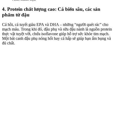
4. Protein chất lượng cao: Cá biển sâu, các sản
phẩm từ đậu
Cá hồi, cá tuyết giàu EPA và DHA – những “người quét rác” cho
mạch máu. Trong khi đó, đậu phụ và sữa đậu nành là nguồn protein
thực vật tuyệt vời, chứa isoflavone giúp hỗ trợ sức khỏe tim mạch.
Một bát canh đậu phụ nóng hổi hay cá hấp sẽ giúp bạn ấm bụng và
đủ chất.