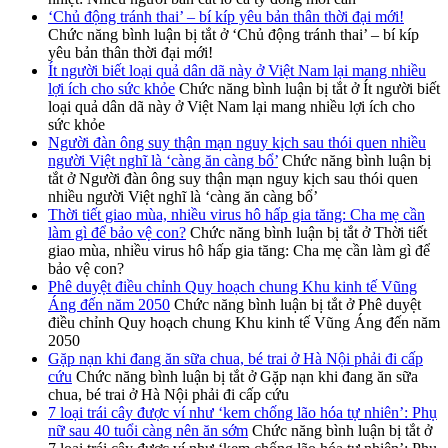
‘Chủ động tránh thai’ – bí kíp yêu bản thân thời đại mới!
Chức năng bình luận bị tắt
ở ‘Chủ động tránh thai’ – bí kíp
yêu bản thân thời đại mới!
Ít người biết loại quả dân dã này ở Việt Nam lại mang nhiều
lợi ích cho sức khỏe
Chức năng bình luận bị tắt
ở Ít người biết
loại quả dân dã này ở Việt Nam lại mang nhiều lợi ích cho
sức khỏe
Người đàn ông suy thận mạn nguy kịch sau thói quen nhiều
người Việt nghĩ là ‘càng ăn càng bổ’
Chức năng bình luận bị
tắt
ở Người đàn ông suy thận mạn nguy kịch sau thói quen
nhiều người Việt nghĩ là ‘càng ăn càng bổ’
Thời tiết giao mùa, nhiều virus hô hấp gia tăng: Cha mẹ cần
làm gì để bảo vệ con?
Chức năng bình luận bị tắt
ở Thời tiết
giao mùa, nhiều virus hô hấp gia tăng: Cha mẹ cần làm gì để
bảo vệ con?
Phê duyệt điều chỉnh Quy hoạch chung Khu kinh tế Vũng
Áng đến năm 2050
Chức năng bình luận bị tắt
ở Phê duyệt
điều chỉnh Quy hoạch chung Khu kinh tế Vũng Áng đến năm
2050
Gặp nạn khi đang ăn sữa chua, bé trai ở Hà Nội phải đi cấp
cứu
Chức năng bình luận bị tắt
ở Gặp nạn khi đang ăn sữa
chua, bé trai ở Hà Nội phải đi cấp cứu
7 loại trái cây được ví như ‘kem chống lão hóa tự nhiên’: Phụ
nữ sau 40 tuổi càng nên ăn sớm
Chức năng bình luận bị tắt
ở