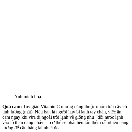
Ảnh minh hoạ
Quả cam:
Tuy giàu Vitamin C nhưng cũng thuộc nhóm trái cây có
tính lương (mát). Nếu bạn là người hay bị lạnh tay chân, việc ăn
cam ngay khi vừa đi ngoài trời lạnh về giống như “dội nước lạnh
vào lò than đang cháy” – cơ thể sẽ phải tiêu tốn thêm rất nhiều năng
lượng để cân bằng lại nhiệt độ.