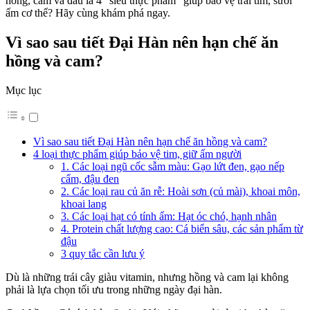
hồng, cam và đâu là 4 “siêu thực phẩm” giúp bảo vệ trái tim, sưởi
ấm cơ thể? Hãy cùng khám phá ngay.
Vì sao sau tiết Đại Hàn nên hạn chế ăn
hồng và cam?
Mục lục
Vì sao sau tiết Đại Hàn nên hạn chế ăn hồng và cam?
4 loại thực phẩm giúp bảo vệ tim, giữ ấm người
1. Các loại ngũ cốc sẫm màu: Gạo lứt đen, gạo nếp
cẩm, đậu đen
2. Các loại rau củ ăn rễ: Hoài sơn (củ mài), khoai môn,
khoai lang
3. Các loại hạt có tính ấm: Hạt óc chó, hạnh nhân
4. Protein chất lượng cao: Cá biển sâu, các sản phẩm từ
đậu
3 quy tắc cần lưu ý
Dù là những trái cây giàu vitamin, nhưng hồng và cam lại không
phải là lựa chọn tối ưu trong những ngày đại hàn.