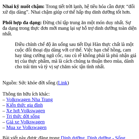
Nhai kỹ nuốt chậm:
Trong tiết trời lạnh, hệ tiêu hóa cần được “đối
xử dịu dàng”. Nhai chậm giúp cơ thể hấp thụ dinh dưỡng tốt hơn.
Phối hợp đa dạng:
Đừng chỉ tập trung ăn một món duy nhất. Sự
đa dạng trong thực đơn mới mang lại sự hỗ trợ dinh dưỡng toàn diện
nhất.
Điều chỉnh chế độ ăn uống sau tiết Đại Hàn thực chất là một
cuộc đối thoại dịu dàng với cơ thể. Việc hạn chế hồng, cam
hay tăng cường ngũ cốc, rau củ rễ không phải là phủ nhận giá
trị của thực phẩm, mà là cách chúng ta thuận theo mùa, dành
cho trái tim và tỳ vị sự chăm sóc tận tình nhất.
Nguồn: Sức khỏe đời sống (
Link
)
Thông tin hữu ích khác:
–
Volkswagen Nha Trang
–
Kiến thức
gia đình
–
Xe hơi Volkswagen
–
Tri thức đời sống
–
Giá xe Volkswagen
–
Mua xe Volkswagen
Bài viết này được đăng trong
Dinh dưỡng
,
Dinh dưỡng - Sống