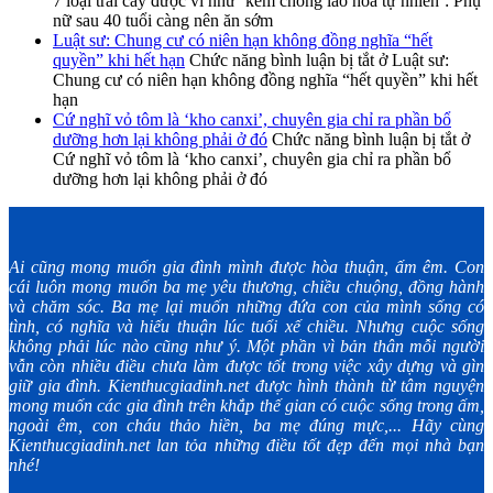
7 loại trái cây được ví như ‘kem chống lão hóa tự nhiên’: Phụ
nữ sau 40 tuổi càng nên ăn sớm
Luật sư: Chung cư có niên hạn không đồng nghĩa “hết
quyền” khi hết hạn
Chức năng bình luận bị tắt
ở Luật sư:
Chung cư có niên hạn không đồng nghĩa “hết quyền” khi hết
hạn
Cứ nghĩ vỏ tôm là ‘kho canxi’, chuyên gia chỉ ra phần bổ
dưỡng hơn lại không phải ở đó
Chức năng bình luận bị tắt
ở
Cứ nghĩ vỏ tôm là ‘kho canxi’, chuyên gia chỉ ra phần bổ
dưỡng hơn lại không phải ở đó
Ai cũng mong muốn gia đình mình được hòa thuận, ấm êm. Con
cái luôn mong muốn ba mẹ yêu thương, chiều chuộng, đồng hành
và chăm sóc. Ba mẹ lại muốn những đứa con của mình sống có
tình, có nghĩa và hiếu thuận lúc tuổi xế chiều. Nhưng cuộc sống
không phải lúc nào cũng như ý. Một phần vì bản thân mỗi người
vẫn còn nhiều điều chưa làm được tốt trong việc xây dựng và gìn
giữ gia đình. Kienthucgiadinh.net được hình thành từ tâm nguyện
mong muốn các gia đình trên khắp thế gian có cuộc sống trong ấm,
ngoài êm, con cháu thảo hiền, ba mẹ đúng mực,... Hãy cùng
Kienthucgiadinh.net lan tỏa những điều tốt đẹp đến mọi nhà bạn
nhé!