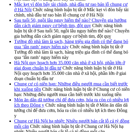
Mắc kẹt vì đòn bẩy tài chính, nhà đầu tư rao bán lỗ chung cư
ở Hà Nội
Chức năng bình luận bị tắt
ở Mắc kẹt vì đòn bẩy tài
chính, nhà đầu tư rao bán lỗ chung cư ở Hà Nội
Sau tuổi 50, ngồi lâu nguy hiểm thế nào? Chuyên gia hướng
dẫn cách giảm nguy cơ bệnh tim, đột quỵ
Chức năng bình
luận bị tắt
ở Sau tuổi 50, ngồi lâu nguy hiểm thế nào? Chuyên
gia hướng dẫn cách giảm nguy cơ bệnh tim, đột quỵ
Tưởng đồ nhà làm là sạch, hàng triệu gia đình có thể đang bỏ
qua ‘lằn ranh’ nguy hiểm này
Chức năng bình luận bị tắt
ở
Tưởng đồ nhà làm là sạch, hàng triệu gia đình có thể đang bỏ
qua ‘lằn ranh’ nguy hiểm này
Hà Nội quy hoạch hơn 35.000 căn nhà ở xã hội, phần lớn ở
giai đoạn chuẩn bị đầu tư
Chức năng bình luận bị tắt
ở Hà
Nội quy hoạch hơn 35.000 căn nhà ở xã hội, phần lớn ở giai
đoạn chuẩn bị đầu tư
Chung cư có niên hạn: Những điều người mua cần biết trước
khi xuống tiền
Chức năng bình luận bị tắt
ở Chung cư có niên
hạn: Những điều người mua cần biết trước khi xuống tiền
Món ăn dân dã tưởng chỉ để đưa cơm, hóa ra còn có nhiều lợi
ích theo Đông y
Chức năng bình luận bị tắt
ở Món ăn dân dã
tưởng chỉ để đưa cơm, hóa ra còn có nhiều lợi ích theo Đông
y
Chung cư Hà Nội hạ nhiệt: Nhiều người bán cắt lỗ cả tỷ đồng
mỗi căn
Chức năng bình luận bị tắt
ở Chung cư Hà Nội hạ
nhiệt: Nhiều người bán cắt lỗ cả tỷ đồng mỗi căn