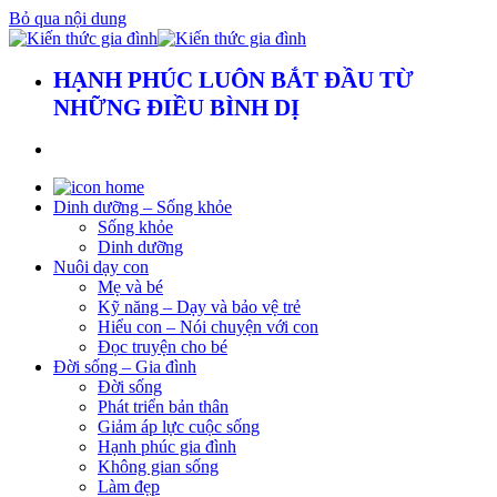
Bỏ qua nội dung
HẠNH PHÚC LUÔN BẮT ĐẦU TỪ
NHỮNG ĐIỀU BÌNH DỊ
Dinh dưỡng – Sống khỏe
Sống khỏe
Dinh dưỡng
Nuôi dạy con
Mẹ và bé
Kỹ năng – Dạy và bảo vệ trẻ
Hiểu con – Nói chuyện với con
Đọc truyện cho bé
Đời sống – Gia đình
Đời sống
Phát triển bản thân
Giảm áp lực cuộc sống
Hạnh phúc gia đình
Không gian sống
Làm đẹp