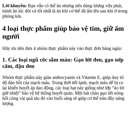
Lời khuyên:
Bạn vẫn có thể ăn nhưng nên dùng lượng vừa phải,
tránh ăn lúc đói và tốt nhất là ăn khi cơ thể đã ấm lên sau khi ở trong
phòng kín.
4 loại thực phẩm giúp bảo vệ tim, giữ ấm
người
Hãy ưu tiên đưa 4 nhóm thực phẩm này vào thực đơn hàng ngày:
1. Các loại ngũ cốc sẫm màu:
Gạo lứt đen, gạo nếp
cẩm, đậu đen
Nhóm thực phẩm này giàu anthocyanin và Vitamin E, giúp duy trì
độ đàn hồi của mạch máu. Trong thời tiết lạnh, mạch máu dễ bị co
lại khiến huyết áp dao động, các loại hạt này giống như lớp “áo lót
giữ nhiệt” bảo vệ hệ thống huyết quản. Một bát cháo gạo lứt nóng
hổi cùng vài quả táo đỏ vào buổi sáng sẽ giúp cơ thể tràn đầy năng
lượng.