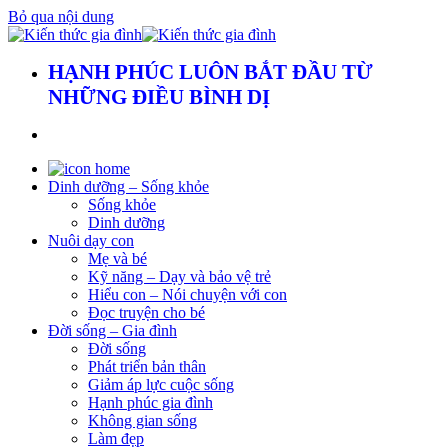
Bỏ qua nội dung
HẠNH PHÚC LUÔN BẮT ĐẦU TỪ
NHỮNG ĐIỀU BÌNH DỊ
Dinh dưỡng – Sống khỏe
Sống khỏe
Dinh dưỡng
Nuôi dạy con
Mẹ và bé
Kỹ năng – Dạy và bảo vệ trẻ
Hiểu con – Nói chuyện với con
Đọc truyện cho bé
Đời sống – Gia đình
Đời sống
Phát triển bản thân
Giảm áp lực cuộc sống
Hạnh phúc gia đình
Không gian sống
Làm đẹp