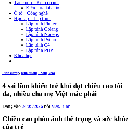
Tài chính – Kinh doanh
Kiến thức tài chính
Ô tô – Công nghệ
Học tập – Lập trình
Lập trình Flutter
Lập trình Golang
Lập trình Node.js
Lập trình Python
Lập trình C#
Lập trình PHP
Khoa học
Dinh dưỡng
,
Dinh dưỡng - Sống khỏe
4 sai lầm khiến trẻ khó đạt chiều cao tối
đa, nhiều cha mẹ Việt mắc phải
Đăng vào
24/05/2026
bởi
Mss. Bình
Chiều cao phản ánh thể trạng và sức khỏe
của trẻ