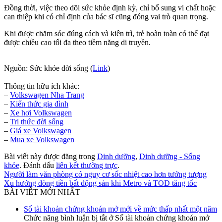
Đồng thời, việc theo dõi sức khỏe định kỳ, chỉ bổ sung vi chất hoặc
can thiệp khi có chỉ định của bác sĩ cũng đóng vai trò quan trọng.
Khi được chăm sóc đúng cách và kiên trì, trẻ hoàn toàn có thể đạt
được chiều cao tối đa theo tiềm năng di truyền.
Nguồn: Sức khỏe đời sống (
Link
)
Thông tin hữu ích khác:
–
Volkswagen Nha Trang
–
Kiến thức
gia đình
–
Xe hơi Volkswagen
–
Tri thức đời sống
–
Giá xe Volkswagen
–
Mua xe Volkswagen
Bài viết này được đăng trong
Dinh dưỡng
,
Dinh dưỡng - Sống
khỏe
. Đánh dấu
liên kết thường trực
.
Người làm văn phòng có nguy cơ sốc nhiệt cao hơn tưởng tượng
Xu hướng dòng tiền bất động sản khi Metro và TOD tăng tốc
BÀI VIẾT MỚI NHẤT
Số tài khoản chứng khoán mở mới về mức thấp nhất một năm
Chức năng bình luận bị tắt
ở Số tài khoản chứng khoán mở