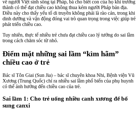
về người Việt sinh sống tại Pháp, bà cho biết con của họ khi trưởng
thành có thể đạt chiều cao không thua kém người Pháp bản địa.
Điều này cho thấy yếu tố di truyền không phải là rào cản, trong khi
dinh dưỡng và vận động đóng vai trò quan trọng trong việc giúp trẻ
phát triển chiều cao.
Tuy nhiên, thực tế nhiều trẻ chưa đạt chiều cao lý tưởng do sai lầm
trong cách chăm sóc từ nhỏ.
Điểm mặt những sai lầm “kìm hãm”
chiều cao ở trẻ
Bác sĩ Tôn Giai (Sun Jia) – bác sĩ chuyên khoa Nhi, Bệnh viện Vũ
Xương (Trung Quốc) chỉ ra nhiều sai lầm phổ biến của phụ huynh
có thể ảnh hưởng đến chiều cao của trẻ.
Sai lầm 1: Cho trẻ uống nhiều canh xương để bổ
sung canxi