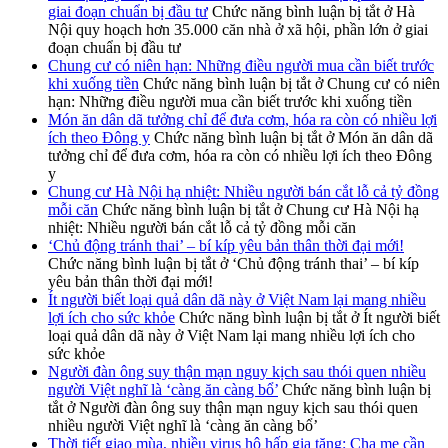
giai đoạn chuẩn bị đầu tư
Chức năng bình luận bị tắt
ở Hà
Nội quy hoạch hơn 35.000 căn nhà ở xã hội, phần lớn ở giai
đoạn chuẩn bị đầu tư
Chung cư có niên hạn: Những điều người mua cần biết trước
khi xuống tiền
Chức năng bình luận bị tắt
ở Chung cư có niên
hạn: Những điều người mua cần biết trước khi xuống tiền
Món ăn dân dã tưởng chỉ để đưa cơm, hóa ra còn có nhiều lợi
ích theo Đông y
Chức năng bình luận bị tắt
ở Món ăn dân dã
tưởng chỉ để đưa cơm, hóa ra còn có nhiều lợi ích theo Đông
y
Chung cư Hà Nội hạ nhiệt: Nhiều người bán cắt lỗ cả tỷ đồng
mỗi căn
Chức năng bình luận bị tắt
ở Chung cư Hà Nội hạ
nhiệt: Nhiều người bán cắt lỗ cả tỷ đồng mỗi căn
‘Chủ động tránh thai’ – bí kíp yêu bản thân thời đại mới!
Chức năng bình luận bị tắt
ở ‘Chủ động tránh thai’ – bí kíp
yêu bản thân thời đại mới!
Ít người biết loại quả dân dã này ở Việt Nam lại mang nhiều
lợi ích cho sức khỏe
Chức năng bình luận bị tắt
ở Ít người biết
loại quả dân dã này ở Việt Nam lại mang nhiều lợi ích cho
sức khỏe
Người đàn ông suy thận mạn nguy kịch sau thói quen nhiều
người Việt nghĩ là ‘càng ăn càng bổ’
Chức năng bình luận bị
tắt
ở Người đàn ông suy thận mạn nguy kịch sau thói quen
nhiều người Việt nghĩ là ‘càng ăn càng bổ’
Thời tiết giao mùa, nhiều virus hô hấp gia tăng: Cha mẹ cần