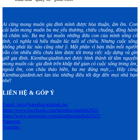
Ai cũng mong muốn gia đình mình được hòa thuận, ấm êm. Con
cái luôn mong muốn ba mẹ yêu thương, chiều chuộng, đồng hành
và chăm sóc. Ba mẹ lại muốn những đứa con của mình sống có
tình, có nghĩa và hiếu thuận lúc tuổi xế chiều. Nhưng cuộc sống
không phải lúc nào cũng như ý. Một phần vì bản thân mỗi người
vẫn còn nhiều điều chưa làm được tốt trong việc xây dựng và gìn
giữ gia đình. Kienthucgiadinh.net được hình thành từ tâm nguyện
mong muốn các gia đình trên khắp thế gian có cuộc sống trong ấm,
ngoài êm, con cháu thảo hiền, ba mẹ đúng mực,... Hãy cùng
Kienthucgiadinh.net lan tỏa những điều tốt đẹp đến mọi nhà bạn
nhé!
LIÊN HỆ & GÓP Ý
Email: info@kienthucgiadinh.net
https://www.facebook.com/kienthucgiadinh2022
https://www.instagram.com/kienthucgiadinh2022/
Pinterest:
Youtube: