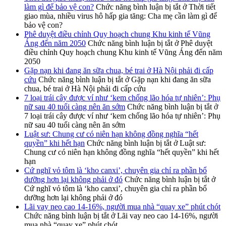
làm gì để bảo vệ con?
Chức năng bình luận bị tắt
ở Thời tiết
giao mùa, nhiều virus hô hấp gia tăng: Cha mẹ cần làm gì để
bảo vệ con?
Phê duyệt điều chỉnh Quy hoạch chung Khu kinh tế Vũng
Áng đến năm 2050
Chức năng bình luận bị tắt
ở Phê duyệt
điều chỉnh Quy hoạch chung Khu kinh tế Vũng Áng đến năm
2050
Gặp nạn khi đang ăn sữa chua, bé trai ở Hà Nội phải đi cấp
cứu
Chức năng bình luận bị tắt
ở Gặp nạn khi đang ăn sữa
chua, bé trai ở Hà Nội phải đi cấp cứu
7 loại trái cây được ví như ‘kem chống lão hóa tự nhiên’: Phụ
nữ sau 40 tuổi càng nên ăn sớm
Chức năng bình luận bị tắt
ở
7 loại trái cây được ví như ‘kem chống lão hóa tự nhiên’: Phụ
nữ sau 40 tuổi càng nên ăn sớm
Luật sư: Chung cư có niên hạn không đồng nghĩa “hết
quyền” khi hết hạn
Chức năng bình luận bị tắt
ở Luật sư:
Chung cư có niên hạn không đồng nghĩa “hết quyền” khi hết
hạn
Cứ nghĩ vỏ tôm là ‘kho canxi’, chuyên gia chỉ ra phần bổ
dưỡng hơn lại không phải ở đó
Chức năng bình luận bị tắt
ở
Cứ nghĩ vỏ tôm là ‘kho canxi’, chuyên gia chỉ ra phần bổ
dưỡng hơn lại không phải ở đó
Lãi vay neo cao 14-16%, người mua nhà “quay xe” phút chót
Chức năng bình luận bị tắt
ở Lãi vay neo cao 14-16%, người
mua nhà “quay xe” phút chót