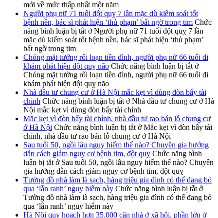
mới về mức thấp nhất một năm
Người phụ nữ 71 tuổi đột quỵ 7 lần mặc dù kiểm soát tốt
bệnh nền, bác sĩ phát hiện ‘thủ phạm’ bất ngờ trong tim
Chức
năng bình luận bị tắt
ở Người phụ nữ 71 tuổi đột quỵ 7 lần
mặc dù kiểm soát tốt bệnh nền, bác sĩ phát hiện ‘thủ phạm’
bất ngờ trong tim
Chóng mặt tưởng rối loạn tiền đình, người phụ nữ 66 tuổi đi
khám phát hiện đột quỵ não
Chức năng bình luận bị tắt
ở
Chóng mặt tưởng rối loạn tiền đình, người phụ nữ 66 tuổi đi
khám phát hiện đột quỵ não
Nhà đầu tư chung cư ở Hà Nội mắc kẹt vì dùng đòn bẩy tài
chính
Chức năng bình luận bị tắt
ở Nhà đầu tư chung cư ở Hà
Nội mắc kẹt vì dùng đòn bẩy tài chính
Mắc kẹt vì đòn bẩy tài chính, nhà đầu tư rao bán lỗ chung cư
ở Hà Nội
Chức năng bình luận bị tắt
ở Mắc kẹt vì đòn bẩy tài
chính, nhà đầu tư rao bán lỗ chung cư ở Hà Nội
Sau tuổi 50, ngồi lâu nguy hiểm thế nào? Chuyên gia hướng
dẫn cách giảm nguy cơ bệnh tim, đột quỵ
Chức năng bình
luận bị tắt
ở Sau tuổi 50, ngồi lâu nguy hiểm thế nào? Chuyên
gia hướng dẫn cách giảm nguy cơ bệnh tim, đột quỵ
Tưởng đồ nhà làm là sạch, hàng triệu gia đình có thể đang bỏ
qua ‘lằn ranh’ nguy hiểm này
Chức năng bình luận bị tắt
ở
Tưởng đồ nhà làm là sạch, hàng triệu gia đình có thể đang bỏ
qua ‘lằn ranh’ nguy hiểm này
Hà Nội quy hoạch hơn 35.000 căn nhà ở xã hội, phần lớn ở