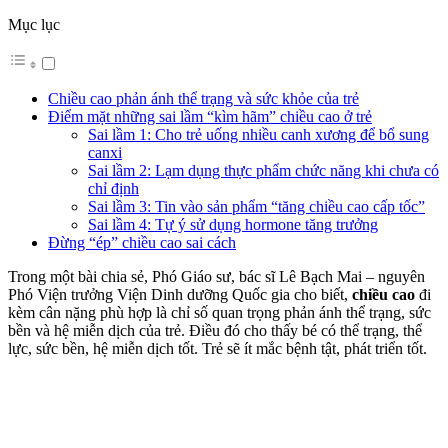
Mục lục
Chiều cao phản ánh thể trạng và sức khỏe của trẻ
Điểm mặt những sai lầm “kìm hãm” chiều cao ở trẻ
Sai lầm 1: Cho trẻ uống nhiều canh xương để bổ sung
canxi
Sai lầm 2: Lạm dụng thực phẩm chức năng khi chưa có
chỉ định
Sai lầm 3: Tin vào sản phẩm “tăng chiều cao cấp tốc”
Sai lầm 4: Tự ý sử dụng hormone tăng trưởng
Đừng “ép” chiều cao sai cách
Trong một bài chia sẻ, Phó Giáo sư, bác sĩ Lê Bạch Mai – nguyên
Phó Viện trưởng Viện Dinh dưỡng Quốc gia cho biết,
chiều cao
đi
kèm cân nặng phù hợp là chỉ số quan trọng phản ánh thể trạng, sức
bền và hệ miễn dịch của trẻ. Điều đó cho thấy bé có thể trạng, thể
lực, sức bền, hệ miễn dịch tốt. Trẻ sẽ ít mắc bệnh tật, phát triển tốt.