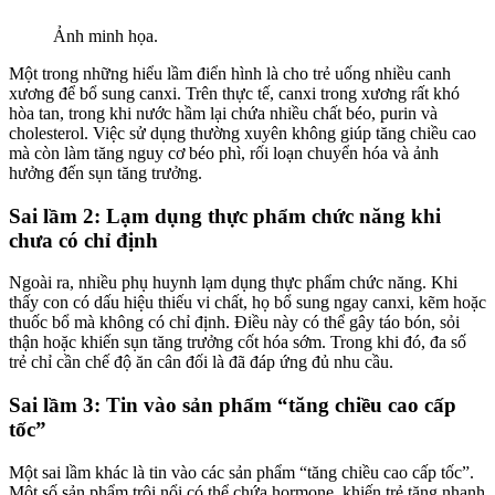
Ảnh minh họa.
Một trong những hiểu lầm điển hình là cho trẻ uống nhiều canh
xương để bổ sung canxi. Trên thực tế, canxi trong xương rất khó
hòa tan, trong khi nước hầm lại chứa nhiều chất béo, purin và
cholesterol. Việc sử dụng thường xuyên không giúp tăng chiều cao
mà còn làm tăng nguy cơ béo phì, rối loạn chuyển hóa và ảnh
hưởng đến sụn tăng trưởng.
Sai lầm 2: Lạm dụng thực phẩm chức năng khi
chưa có chỉ định
Ngoài ra, nhiều phụ huynh lạm dụng thực phẩm chức năng. Khi
thấy con có dấu hiệu thiếu vi chất, họ bổ sung ngay canxi, kẽm hoặc
thuốc bổ mà không có chỉ định. Điều này có thể gây táo bón, sỏi
thận hoặc khiến sụn tăng trưởng cốt hóa sớm. Trong khi đó, đa số
trẻ chỉ cần chế độ ăn cân đối là đã đáp ứng đủ nhu cầu.
Sai lầm 3: Tin vào sản phẩm “tăng chiều cao cấp
tốc”
Một sai lầm khác là tin vào các sản phẩm “tăng chiều cao cấp tốc”.
Một số sản phẩm trôi nổi có thể chứa hormone, khiến trẻ tăng nhanh