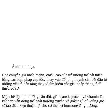
Ảnh minh họa.
Các chuyên gia nhấn mạnh, chiều cao của trẻ không thể cải thiện
bằng các biện pháp cấp tốc. Thay vào đó, phụ huynh cần bắt đầu từ
những yếu tố nền tảng thay vì tìm kiếm các giải pháp “tăng tốc”
thiếu cơ sở.
Một chế độ dinh dưỡng cân đối, giàu canxi, protein và vitamin D,
kết hợp vận động thể chất thường xuyên và giấc ngủ đủ, đúng giờ
sẽ tạo điều kiện thuận lợi cho cơ thể tiết hormone tăng trưởng.