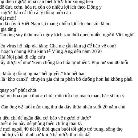
 điều người mua cần biết trước khi xuống tiền
ể đưa cơm, hóa ra còn có nhiều lợi ích theo Đông y
người bán cắt lỗ cả tỷ đồng mỗi căn
 đại mới!
ân dã này ở Việt Nam lại mang nhiều lợi ích cho sức khỏe
gia tăng
àn ông suy thận mạn nguy kịch sau thói quen nhiều người Việt nghĩ
iều virus hô hấp gia tăng: Cha mẹ cần làm gì để bảo vệ con?
y hoạch chung Khu kinh tế Vũng Áng đến năm 2050
 Hà Nội phải đi cấp cứu
i cây được ví như ‘kem chống lão hóa tự nhiên’: Phụ nữ sau 40 tuổi
n không đồng nghĩa “hết quyền” khi hết hạn
là ‘kho canxi’, chuyên gia chỉ ra phần bổ dưỡng hơn lại không phải
quay xe” phút chót
ại nụ hoa quen thuộc chứa rutin tốt cho mạch máu, bác sĩ lưu ý
đàn ông 62 tuổi mắc ung thư dạ dày thừa nhận suốt 20 năm chủ
tiêu chí để ngăn đầu cơ, bảo vệ người ở thực?
biết điều này để phòng biến chứng thai kỳ
mới ngoài 40 tiết lộ thói quen buổi tối giúp trẻ trung, sống thọ
hỗ trợ và tái định cư khi Nhà nước thu hồi đất