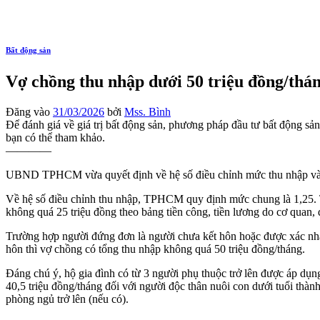
Bất động sản
Vợ chồng thu nhập dưới 50 triệu đồng/th
Đăng vào
31/03/2026
bởi
Mss. Bình
Để đánh giá về giá trị bất động sản, phương pháp đầu tư bất động sản 
bạn có thể tham khảo.
————
UBND TPHCM vừa quyết định về hệ số điều chỉnh mức thu nhập và chí
Về hệ số điều chỉnh thu nhập, TPHCM quy định mức chung là 1,25. T
không quá 25 triệu đồng theo bảng tiền công, tiền lương do cơ quan, 
Trường hợp người đứng đơn là người chưa kết hôn hoặc được xác nhận
hôn thì vợ chồng có tổng thu nhập không quá 50 triệu đồng/tháng.
Đáng chú ý, hộ gia đình có từ 3 người phụ thuộc trở lên được áp dụng
40,5 triệu đồng/tháng đối với người độc thân nuôi con dưới tuổi thàn
phòng ngủ trở lên (nếu có).