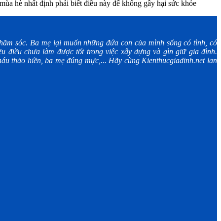
ùa hè nhất định phải biết điều này để không gây hại sức khỏe
ăm sóc. Ba mẹ lại muốn những đứa con của mình sống có tình, có
u điều chưa làm được tốt trong việc xây dựng và gìn giữ gia đình.
áu thảo hiền, ba mẹ đúng mực,... Hãy cùng Kienthucgiadinh.net lan