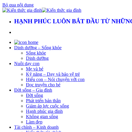
Bỏ qua nội dung
HẠNH PHÚC LUÔN BẮT ĐẦU TỪ NHỮNG
Dinh dưỡng – Sống khỏe
Sống khỏe
Dinh dưỡng
Nuôi dạy con
Mẹ và bé
Kỹ năng – Dạy và bảo vệ trẻ
Hiểu con – Nói chuyện với con
Đọc truyện cho bé
Đời sống – Gia đình
Đời sống
Phát triển bản thân
Giảm áp lực cuộc sống
Hạnh phúc gia đình
Không gian sống
Làm đẹp
Tài chính – Kinh doanh