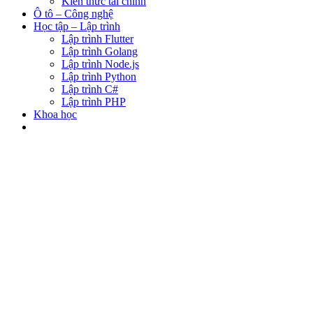
Kiến thức tài chính
Ô tô – Công nghệ
Học tập – Lập trình
Lập trình Flutter
Lập trình Golang
Lập trình Node.js
Lập trình Python
Lập trình C#
Lập trình PHP
Khoa học