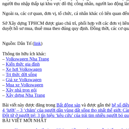
người thu nhập thấp tại khu vực đô thị; công nhân, người lao động là
Ngoài ra, các cơ quan, đơn vị, tổ chức, cá nhân khác có liên quan đến
Sở Xây dựng TPHCM được giao chủ trì, phối hợp với các đơn vị liên q
duyệt hồ sơ mua, thuê mua theo đúng quy định. Đồng thời, các cơ qua
Nguồn: Dân Trí (
link
)
Thông tin hữu ích khác:
–
Volkswagen Nha Trang
–
Kiến thức gia đình
–
Xe hơi Volkswagen
–
Tri thức đời sống
–
Giá xe Volkswagen
–
Mua xe Volkswagen
–
Xây nhà trọn gói
–
Xây dựng Nha Trang
Bài viết này được đăng trong
Bất động sản
và được gắn thẻ
hệ số điề
4 ‘lười’ – 3 ‘chăm’ của người dân vùng đất sống thọ nhất thế giới: 
Đột tử ở người trẻ: 3 tín hiệu ‘kêu cứu’ của trái tim nhiều người bỏ q
BÀI VIẾT MỚI NHẤT