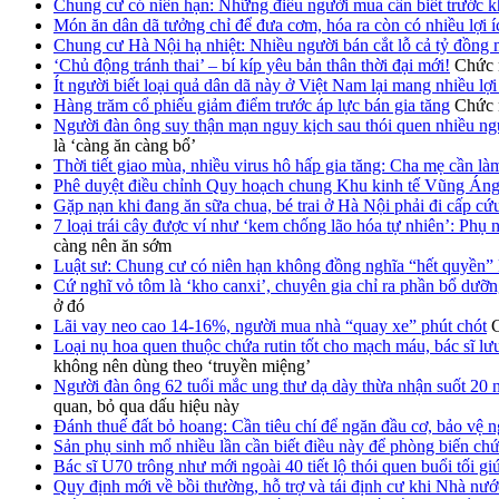
Chung cư có niên hạn: Những điều người mua cần biết trước k
Món ăn dân dã tưởng chỉ để đưa cơm, hóa ra còn có nhiều lợi 
Chung cư Hà Nội hạ nhiệt: Nhiều người bán cắt lỗ cả tỷ đồng 
‘Chủ động tránh thai’ – bí kíp yêu bản thân thời đại mới!
Chức n
Ít người biết loại quả dân dã này ở Việt Nam lại mang nhiều lợ
Hàng trăm cổ phiếu giảm điểm trước áp lực bán gia tăng
Chức n
Người đàn ông suy thận mạn nguy kịch sau thói quen nhiều ngư
là ‘càng ăn càng bổ’
Thời tiết giao mùa, nhiều virus hô hấp gia tăng: Cha mẹ cần là
Phê duyệt điều chỉnh Quy hoạch chung Khu kinh tế Vũng Án
Gặp nạn khi đang ăn sữa chua, bé trai ở Hà Nội phải đi cấp cứ
7 loại trái cây được ví như ‘kem chống lão hóa tự nhiên’: Phụ 
càng nên ăn sớm
Luật sư: Chung cư có niên hạn không đồng nghĩa “hết quyền” 
Cứ nghĩ vỏ tôm là ‘kho canxi’, chuyên gia chỉ ra phần bổ dưỡn
ở đó
Lãi vay neo cao 14-16%, người mua nhà “quay xe” phút chót
C
Loại nụ hoa quen thuộc chứa rutin tốt cho mạch máu, bác sĩ lư
không nên dùng theo ‘truyền miệng’
Người đàn ông 62 tuổi mắc ung thư dạ dày thừa nhận suốt 20 
quan, bỏ qua dấu hiệu này
Đánh thuế đất bỏ hoang: Cần tiêu chí để ngăn đầu cơ, bảo vệ n
Sản phụ sinh mổ nhiều lần cần biết điều này để phòng biến chứ
Bác sĩ U70 trông như mới ngoài 40 tiết lộ thói quen buổi tối giú
Quy định mới về bồi thường, hỗ trợ và tái định cư khi Nhà nước