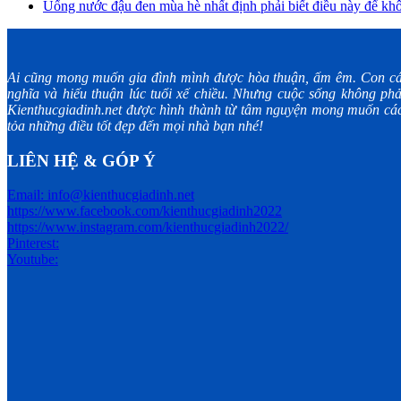
Uống nước đậu đen mùa hè nhất định phải biết điều này để kh
Ai cũng mong muốn gia đình mình được hòa thuận, ấm êm. Con cá
nghĩa và hiếu thuận lúc tuổi xế chiều. Nhưng cuộc sống không phả
Kienthucgiadinh.net được hình thành từ tâm nguyện mong muốn các 
tỏa những điều tốt đẹp đến mọi nhà bạn nhé!
LIÊN HỆ & GÓP Ý
Email: info@kienthucgiadinh.net
https://www.facebook.com/kienthucgiadinh2022
https://www.instagram.com/kienthucgiadinh2022/
Pinterest:
Youtube: