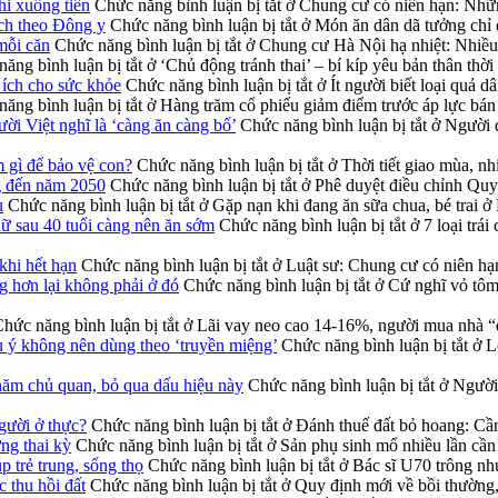
hi xuống tiền
Chức năng bình luận bị tắt
ở Chung cư có niên hạn: Những
ích theo Đông y
Chức năng bình luận bị tắt
ở Món ăn dân dã tưởng chỉ đ
mỗi căn
Chức năng bình luận bị tắt
ở Chung cư Hà Nội hạ nhiệt: Nhiều 
ăng bình luận bị tắt
ở ‘Chủ động tránh thai’ – bí kíp yêu bản thân thời
i ích cho sức khỏe
Chức năng bình luận bị tắt
ở Ít người biết loại quả d
ăng bình luận bị tắt
ở Hàng trăm cổ phiếu giảm điểm trước áp lực bán 
ời Việt nghĩ là ‘càng ăn càng bổ’
Chức năng bình luận bị tắt
ở Người đ
m gì để bảo vệ con?
Chức năng bình luận bị tắt
ở Thời tiết giao mùa, nh
g đến năm 2050
Chức năng bình luận bị tắt
ở Phê duyệt điều chỉnh Qu
u
Chức năng bình luận bị tắt
ở Gặp nạn khi đang ăn sữa chua, bé trai ở
nữ sau 40 tuổi càng nên ăn sớm
Chức năng bình luận bị tắt
ở 7 loại trá
khi hết hạn
Chức năng bình luận bị tắt
ở Luật sư: Chung cư có niên hạ
g hơn lại không phải ở đó
Chức năng bình luận bị tắt
ở Cứ nghĩ vỏ tôm 
hức năng bình luận bị tắt
ở Lãi vay neo cao 14-16%, người mua nhà “
u ý không nên dùng theo ‘truyền miệng’
Chức năng bình luận bị tắt
ở Lo
năm chủ quan, bỏ qua dấu hiệu này
Chức năng bình luận bị tắt
ở Người 
gười ở thực?
Chức năng bình luận bị tắt
ở Đánh thuế đất bỏ hoang: Cần 
ng thai kỳ
Chức năng bình luận bị tắt
ở Sản phụ sinh mổ nhiều lần cần 
p trẻ trung, sống thọ
Chức năng bình luận bị tắt
ở Bác sĩ U70 trông như 
 thu hồi đất
Chức năng bình luận bị tắt
ở Quy định mới về bồi thường, 