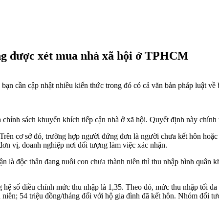
áng được xét mua nhà xã hội ở TPHCM
bạn cần cập nhật nhiều kiến thức trong đó có cả văn bản pháp luật về b
nh sách khuyến khích tiếp cận nhà ở xã hội. Quyết định này chính th
rên cơ sở đó, trường hợp người đứng đơn là người chưa kết hôn hoặc 
đơn vị, doanh nghiệp nơi đối tượng làm việc xác nhận.
 là độc thân đang nuôi con chưa thành niên thì thu nhập bình quân k
 hệ số điều chỉnh mức thu nhập là 1,35. Theo đó, mức thu nhập tối đa t
h niên; 54 triệu đồng/tháng đối với hộ gia đình đã kết hôn. Nhóm đối t