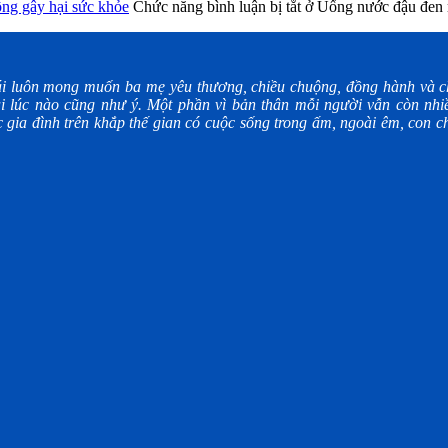
ông gây hại sức khỏe
Chức năng bình luận bị tắt
ở Uống nước đậu đen m
i luôn mong muốn ba mẹ yêu thương, chiều chuộng, đồng hành và ch
i lúc nào cũng như ý. Một phần vì bản thân mỗi người vẫn còn nhiề
gia đình trên khắp thế gian có cuộc sống trong ấm, ngoài êm, con ch