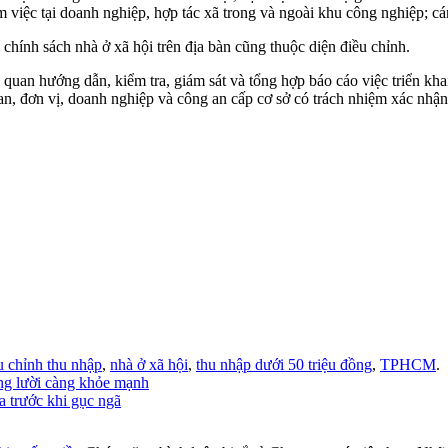
m việc tại doanh nghiệp, hợp tác xã trong và ngoài khu công nghiệp; cá
 chính sách nhà ở xã hội trên địa bàn cũng thuộc diện điều chỉnh.
uan hướng dẫn, kiểm tra, giám sát và tổng hợp báo cáo việc triển khai.
n, đơn vị, doanh nghiệp và công an cấp cơ sở có trách nhiệm xác nhận 
u chỉnh thu nhập
,
nhà ở xã hội
,
thu nhập dưới 50 triệu đồng
,
TPHCM
.
Càng lười càng khỏe mạnh
ua trước khi gục ngã