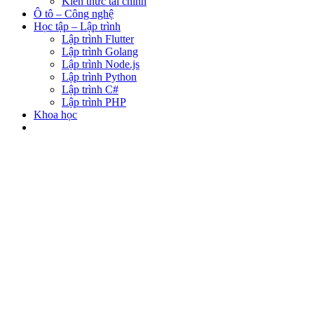
Kiến thức tài chính
Ô tô – Công nghệ
Học tập – Lập trình
Lập trình Flutter
Lập trình Golang
Lập trình Node.js
Lập trình Python
Lập trình C#
Lập trình PHP
Khoa học