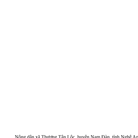
Nông dân xã Thượng Tân Lộc, huyện Nam Đàn, tỉnh Nghệ An p