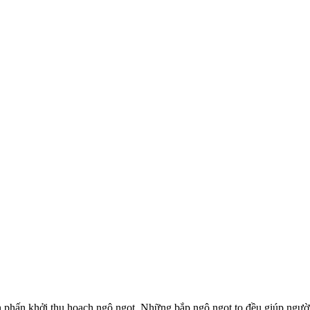
hấn khởi thu hoạch ngô ngọt. Những bắp ngô ngọt to đều giúp người