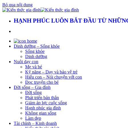
Bỏ qua nội dung
HẠNH PHÚC LUÔN BẮT ĐẦU TỪ NHỮNG
Dinh dưỡng – Sống khỏe
Sống khỏe
Dinh dưỡng
Nuôi dạy con
Mẹ và bé
Kỹ năng – Dạy và bảo vệ trẻ
Hiểu con – Nói chuyện với con
Đọc truyện cho bé
Đời sống – Gia đình
Đời sống
Phát triển bản thân
Giảm áp lực cuộc sống
Hạnh phúc gia đình
Không gian sống
Làm đẹp
Tài chính – Kinh doanh