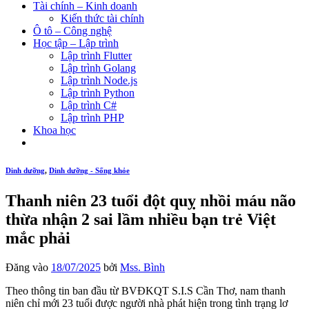
Tài chính – Kinh doanh
Kiến thức tài chính
Ô tô – Công nghệ
Học tập – Lập trình
Lập trình Flutter
Lập trình Golang
Lập trình Node.js
Lập trình Python
Lập trình C#
Lập trình PHP
Khoa học
Dinh dưỡng
,
Dinh dưỡng - Sống khỏe
Thanh niên 23 tuổi đột quỵ nhồi máu não
thừa nhận 2 sai lầm nhiều bạn trẻ Việt
mắc phải
Đăng vào
18/07/2025
bởi
Mss. Bình
Theo thông tin ban đầu từ BVĐKQT S.I.S Cần Thơ, nam thanh
niên chỉ mới 23 tuổi được người nhà phát hiện trong tình trạng lơ