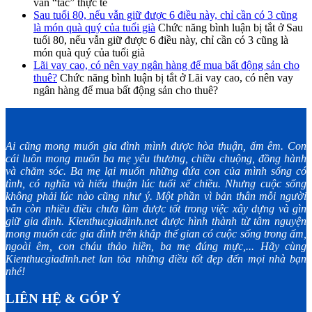
vẫn “tắc” thực tế
Sau tuổi 80, nếu vẫn giữ được 6 điều này, chỉ cần có 3 cũng
là món quà quý của tuổi già
Chức năng bình luận bị tắt
ở Sau
tuổi 80, nếu vẫn giữ được 6 điều này, chỉ cần có 3 cũng là
món quà quý của tuổi già
Lãi vay cao, có nên vay ngân hàng để mua bất động sản cho
thuê?
Chức năng bình luận bị tắt
ở Lãi vay cao, có nên vay
ngân hàng để mua bất động sản cho thuê?
Ai cũng mong muốn gia đình mình được hòa thuận, ấm êm. Con
cái luôn mong muốn ba mẹ yêu thương, chiều chuộng, đồng hành
và chăm sóc. Ba mẹ lại muốn những đứa con của mình sống có
tình, có nghĩa và hiếu thuận lúc tuổi xế chiều. Nhưng cuộc sống
không phải lúc nào cũng như ý. Một phần vì bản thân mỗi người
vẫn còn nhiều điều chưa làm được tốt trong việc xây dựng và gìn
giữ gia đình. Kienthucgiadinh.net được hình thành từ tâm nguyện
mong muốn các gia đình trên khắp thế gian có cuộc sống trong ấm,
ngoài êm, con cháu thảo hiền, ba mẹ đúng mực,... Hãy cùng
Kienthucgiadinh.net lan tỏa những điều tốt đẹp đến mọi nhà bạn
nhé!
LIÊN HỆ & GÓP Ý