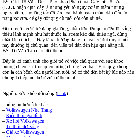
BS. CKI Tô Văn Tân – Phó khoa Phẫu thuật Gây mê hồi sức
(ICU), nhận định đây là những yếu tố nguy cơ âm thầm nhưng
nguy hiểm, làm tăng tốc độ lão hóa thành mạch máu, dẫn đến tình
trạng xơ vữa, dễ gây đột quỵ dù tuổi đời còn rất trẻ.
Đột quỵ ở người trẻ đang gia tăng, phần lớn liên quan đến lối sống
thiếu lành mạnh như hút thuốc lá, stress kéo dài, thiếu ngủ, dùng
chất kích thích… Đây là xu hướng đáng lo ngại, vì đột quỵ ở tuổi
này thường bị chủ quan, đến viện trễ dẫn đến hậu quả nặng nề. –
BS. Tô Văn Tân cho biết thêm.
Đây là lời cảnh tỉnh cho giới trẻ về việc chủ quan với sức khỏe,
nuông chiều các thói quen tưởng chừng “vô hại”. Đột quỵ không
còn là căn bệnh của người lớn tuổi, nó có thể đến bất kỳ lúc nào nếu
chúng ta tiếp tục thờ ơ với cơ thể mình.
Nguồn: Sức khỏe đời sống (
Link
)
Thông tin hữu ích khác:
–
Volkswagen Nha Trang
–
Kiến thức
gia đình
–
Xe hơi Volkswagen
–
Tri thức đời sống
–
Giá xe Volkswagen