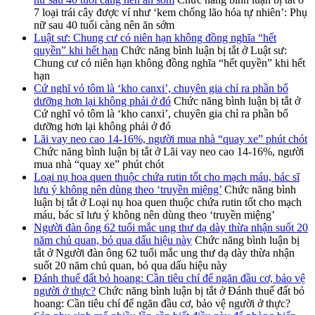
7 loại trái cây được ví như ‘kem chống lão hóa tự nhiên’: Phụ
nữ sau 40 tuổi càng nên ăn sớm
Luật sư: Chung cư có niên hạn không đồng nghĩa “hết
quyền” khi hết hạn
Chức năng bình luận bị tắt
ở Luật sư:
Chung cư có niên hạn không đồng nghĩa “hết quyền” khi hết
hạn
Cứ nghĩ vỏ tôm là ‘kho canxi’, chuyên gia chỉ ra phần bổ
dưỡng hơn lại không phải ở đó
Chức năng bình luận bị tắt
ở
Cứ nghĩ vỏ tôm là ‘kho canxi’, chuyên gia chỉ ra phần bổ
dưỡng hơn lại không phải ở đó
Lãi vay neo cao 14-16%, người mua nhà “quay xe” phút chót
Chức năng bình luận bị tắt
ở Lãi vay neo cao 14-16%, người
mua nhà “quay xe” phút chót
Loại nụ hoa quen thuộc chứa rutin tốt cho mạch máu, bác sĩ
lưu ý không nên dùng theo ‘truyền miệng’
Chức năng bình
luận bị tắt
ở Loại nụ hoa quen thuộc chứa rutin tốt cho mạch
máu, bác sĩ lưu ý không nên dùng theo ‘truyền miệng’
Người đàn ông 62 tuổi mắc ung thư dạ dày thừa nhận suốt 20
năm chủ quan, bỏ qua dấu hiệu này
Chức năng bình luận bị
tắt
ở Người đàn ông 62 tuổi mắc ung thư dạ dày thừa nhận
suốt 20 năm chủ quan, bỏ qua dấu hiệu này
Đánh thuế đất bỏ hoang: Cần tiêu chí để ngăn đầu cơ, bảo vệ
người ở thực?
Chức năng bình luận bị tắt
ở Đánh thuế đất bỏ
hoang: Cần tiêu chí để ngăn đầu cơ, bảo vệ người ở thực?