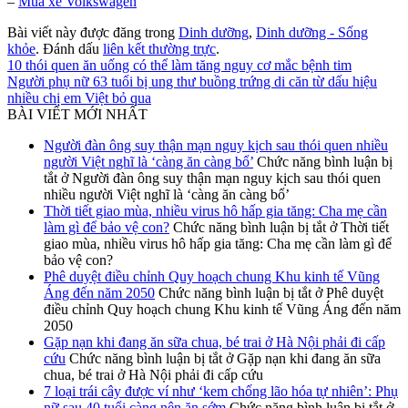
–
Mua xe Volkswagen
Bài viết này được đăng trong
Dinh dưỡng
,
Dinh dưỡng - Sống
khỏe
. Đánh dấu
liên kết thường trực
.
10 thói quen ăn uống có thể làm tăng nguy cơ mắc bệnh tim
Người phụ nữ 63 tuổi bị ung thư buồng trứng di căn từ dấu hiệu
nhiều chị em Việt bỏ qua
BÀI VIẾT MỚI NHẤT
Người đàn ông suy thận mạn nguy kịch sau thói quen nhiều
người Việt nghĩ là ‘càng ăn càng bổ’
Chức năng bình luận bị
tắt
ở Người đàn ông suy thận mạn nguy kịch sau thói quen
nhiều người Việt nghĩ là ‘càng ăn càng bổ’
Thời tiết giao mùa, nhiều virus hô hấp gia tăng: Cha mẹ cần
làm gì để bảo vệ con?
Chức năng bình luận bị tắt
ở Thời tiết
giao mùa, nhiều virus hô hấp gia tăng: Cha mẹ cần làm gì để
bảo vệ con?
Phê duyệt điều chỉnh Quy hoạch chung Khu kinh tế Vũng
Áng đến năm 2050
Chức năng bình luận bị tắt
ở Phê duyệt
điều chỉnh Quy hoạch chung Khu kinh tế Vũng Áng đến năm
2050
Gặp nạn khi đang ăn sữa chua, bé trai ở Hà Nội phải đi cấp
cứu
Chức năng bình luận bị tắt
ở Gặp nạn khi đang ăn sữa
chua, bé trai ở Hà Nội phải đi cấp cứu
7 loại trái cây được ví như ‘kem chống lão hóa tự nhiên’: Phụ
nữ sau 40 tuổi càng nên ăn sớm
Chức năng bình luận bị tắt
ở