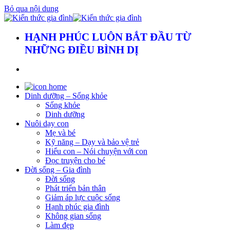
Bỏ qua nội dung
HẠNH PHÚC LUÔN BẮT ĐẦU TỪ
NHỮNG ĐIỀU BÌNH DỊ
Dinh dưỡng – Sống khỏe
Sống khỏe
Dinh dưỡng
Nuôi dạy con
Mẹ và bé
Kỹ năng – Dạy và bảo vệ trẻ
Hiểu con – Nói chuyện với con
Đọc truyện cho bé
Đời sống – Gia đình
Đời sống
Phát triển bản thân
Giảm áp lực cuộc sống
Hạnh phúc gia đình
Không gian sống
Làm đẹp