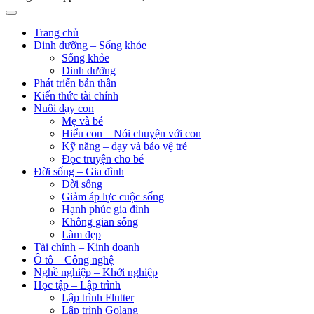
Trang chủ
Dinh dưỡng – Sống khỏe
Sống khỏe
Dinh dưỡng
Phát triển bản thân
Kiến thức tài chính
Nuôi dạy con
Mẹ và bé
Hiểu con – Nói chuyện với con
Kỹ năng – dạy và bảo vệ trẻ
Đọc truyện cho bé
Đời sống – Gia đình
Đời sống
Giảm áp lực cuộc sống
Hạnh phúc gia đình
Không gian sống
Làm đẹp
Tài chính – Kinh doanh
Ô tô – Công nghệ
Nghề nghiệp – Khởi nghiệp
Học tập – Lập trình
Lập trình Flutter
Lập trình Golang