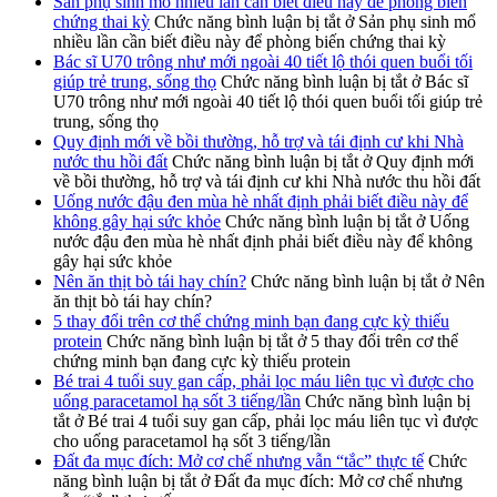
Sản phụ sinh mổ nhiều lần cần biết điều này để phòng biến
chứng thai kỳ
Chức năng bình luận bị tắt
ở Sản phụ sinh mổ
nhiều lần cần biết điều này để phòng biến chứng thai kỳ
Bác sĩ U70 trông như mới ngoài 40 tiết lộ thói quen buổi tối
giúp trẻ trung, sống thọ
Chức năng bình luận bị tắt
ở Bác sĩ
U70 trông như mới ngoài 40 tiết lộ thói quen buổi tối giúp trẻ
trung, sống thọ
Quy định mới về bồi thường, hỗ trợ và tái định cư khi Nhà
nước thu hồi đất
Chức năng bình luận bị tắt
ở Quy định mới
về bồi thường, hỗ trợ và tái định cư khi Nhà nước thu hồi đất
Uống nước đậu đen mùa hè nhất định phải biết điều này để
không gây hại sức khỏe
Chức năng bình luận bị tắt
ở Uống
nước đậu đen mùa hè nhất định phải biết điều này để không
gây hại sức khỏe
Nên ăn thịt bò tái hay chín?
Chức năng bình luận bị tắt
ở Nên
ăn thịt bò tái hay chín?
5 thay đổi trên cơ thể chứng minh bạn đang cực kỳ thiếu
protein
Chức năng bình luận bị tắt
ở 5 thay đổi trên cơ thể
chứng minh bạn đang cực kỳ thiếu protein
Bé trai 4 tuổi suy gan cấp, phải lọc máu liên tục vì được cho
uống paracetamol hạ sốt 3 tiếng/lần
Chức năng bình luận bị
tắt
ở Bé trai 4 tuổi suy gan cấp, phải lọc máu liên tục vì được
cho uống paracetamol hạ sốt 3 tiếng/lần
Đất đa mục đích: Mở cơ chế nhưng vẫn “tắc” thực tế
Chức
năng bình luận bị tắt
ở Đất đa mục đích: Mở cơ chế nhưng