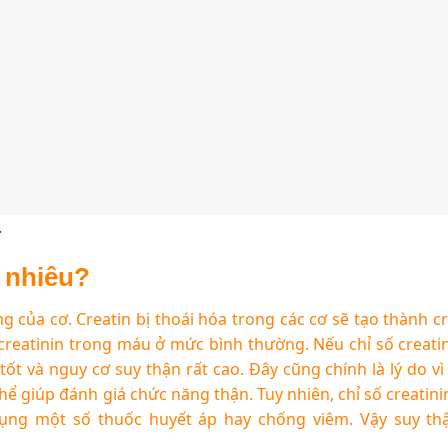
.
o nhiêu?
g của cơ. Creatin bị thoái hóa trong các cơ sẽ tạo thành cr
ộ creatinin trong máu ở mức bình thường. Nếu chỉ số creat
ốt và nguy cơ suy thận rất cao. Đây cũng chính là lý do vì
hể giúp đánh giá chức năng thận. Tuy nhiên, chỉ số creatini
dụng một số thuốc huyết áp hay chống viêm. Vậy suy th