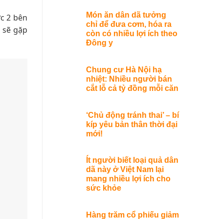
Món ăn dân dã tưởng
ức 2 bên
chỉ để đưa cơm, hóa ra
n sẽ gặp
còn có nhiều lợi ích theo
Đông y
Chung cư Hà Nội hạ
nhiệt: Nhiều người bán
cắt lỗ cả tỷ đồng mỗi căn
‘Chủ động tránh thai’ – bí
kíp yêu bản thân thời đại
mới!
Ít người biết loại quả dân
dã này ở Việt Nam lại
mang nhiều lợi ích cho
sức khỏe
Hàng trăm cổ phiếu giảm