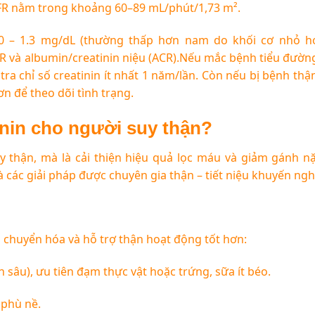
FR nằm trong khoảng 60–89 mL/phút/1,73 m².
1.0 – 1.3 mg/dL (thường thấp hơn nam do khối cơ nhỏ hơ
FR và albumin/creatinin niệu (ACR).Nếu mắc bệnh tiểu đườn
ra chỉ số creatinin ít nhất 1 năm/lần. Còn nếu bị bệnh thận
n để theo dõi tình trạng.
inin cho người suy thận?
y thận, mà là cải thiện hiệu quả lọc máu và giảm gánh n
à các giải pháp được chuyên gia thận – tiết niệu khuyến ngh
ố chuyển hóa và hỗ trợ thận hoạt động tốt hơn:
n sâu), ưu tiên đạm thực vật hoặc trứng, sữa ít béo.
 phù nề.