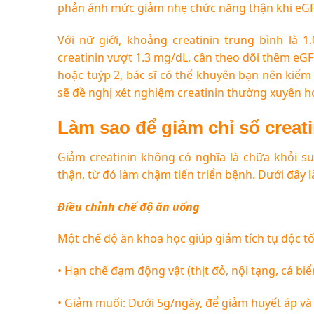
phản ánh mức giảm nhẹ chức năng thận khi eG
Với nữ giới, khoảng creatinin trung bình là 
creatinin vượt 1.3 mg/dL, cần theo dõi thêm eG
hoặc tuýp 2, bác sĩ có thể khuyên bạn nên kiểm t
sẽ đề nghị xét nghiệm creatinin thường xuyên hơ
Làm sao để giảm chỉ số creat
Giảm creatinin không có nghĩa là chữa khỏi su
thận, từ đó làm chậm tiến triển bệnh. Dưới đây l
Điều chỉnh chế độ ăn uống
Một chế độ ăn khoa học giúp giảm tích tụ độc t
•
Hạn chế đạm động vật (thịt đỏ, nội tạng, cá biể
•
Giảm muối: Dưới 5g/ngày, để giảm huyết áp và