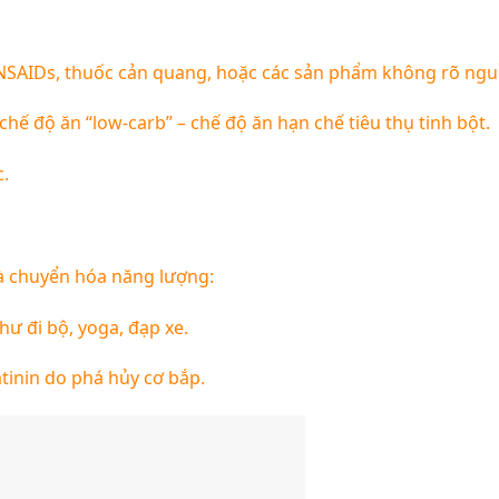
NSAIDs, thuốc cản quang, hoặc các sản phẩm không rõ ngu
ế độ ăn “low-carb” – chế độ ăn hạn chế tiêu thụ tinh bột.
.
và chuyển hóa năng lượng:
ư đi bộ, yoga, đạp xe.
tinin do phá hủy cơ bắp.