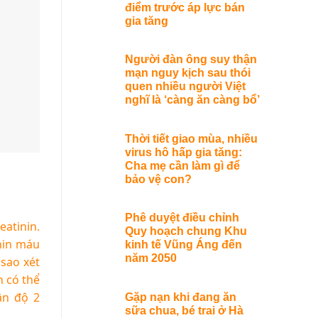
điểm trước áp lực bán
gia tăng
Người đàn ông suy thận
mạn nguy kịch sau thói
quen nhiều người Việt
nghĩ là ‘càng ăn càng bổ’
Thời tiết giao mùa, nhiều
virus hô hấp gia tăng:
Cha mẹ cần làm gì để
bảo vệ con?
Phê duyệt điều chỉnh
eatinin.
Quy hoạch chung Khu
inin máu
kinh tế Vũng Áng đến
năm 2050
 sao xét
n có thể
ận độ 2
Gặp nạn khi đang ăn
sữa chua, bé trai ở Hà