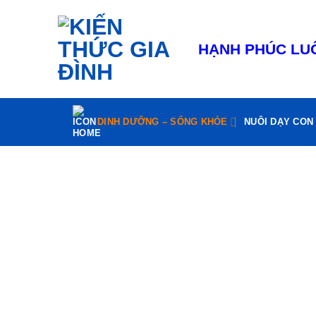
Bỏ
qua
nội
HẠNH PHÚC LUÔ
dung
DINH DƯỠNG – SỐNG KHỎE
NUÔI DẠY CON