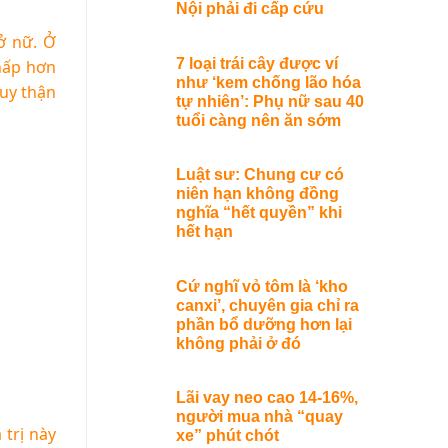
Nội phải đi cấp cứu
ở nữ. Ở
7 loại trái cây được ví
thấp hơn
như ‘kem chống lão hóa
suy thận
tự nhiên’: Phụ nữ sau 40
tuổi càng nên ăn sớm
Luật sư: Chung cư có
niên hạn không đồng
nghĩa “hết quyền” khi
hết hạn
Cứ nghĩ vỏ tôm là ‘kho
canxi’, chuyên gia chỉ ra
phần bổ dưỡng hơn lại
không phải ở đó
Lãi vay neo cao 14-16%,
người mua nhà “quay
 trị này
xe” phút chót