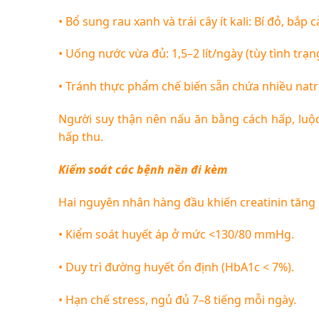
•
Bổ sung rau xanh và trái cây ít kali: Bí đỏ, bắp cả
•
Uống nước vừa đủ: 1,5–2 lít/ngày (tùy tình trạng
•
Tránh thực phẩm chế biến sẵn chứa nhiều natri
Người suy thận nên nấu ăn bằng cách hấp, luộc
hấp thu.
Kiểm soát các bệnh nền đi kèm
Hai nguyên nhân hàng đầu khiến creatinin tăng 
•
Kiểm soát huyết áp ở mức <130/80 mmHg.
•
Duy trì đường huyết ổn định (HbA1c < 7%).
•
Hạn chế stress, ngủ đủ 7–8 tiếng mỗi ngày.