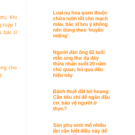
Loại nụ hoa quen thuộc
n). Khi
chứa rutin tốt cho mạch
g tuýp 1
máu, bác sĩ lưu ý không
nên dùng theo ‘truyền
, bác sĩ
miệng’
Người đàn ông 62 tuổi
mắc ung thư dạ dày
thừa nhận suốt 20 năm
ặng cho
chủ quan, bỏ qua dấu
ị:
hiệu này
Đánh thuế đất bỏ hoang:
Cần tiêu chí để ngăn đầu
cơ, bảo vệ người ở
thực?
Sản phụ sinh mổ nhiều
lần cần biết điều này để