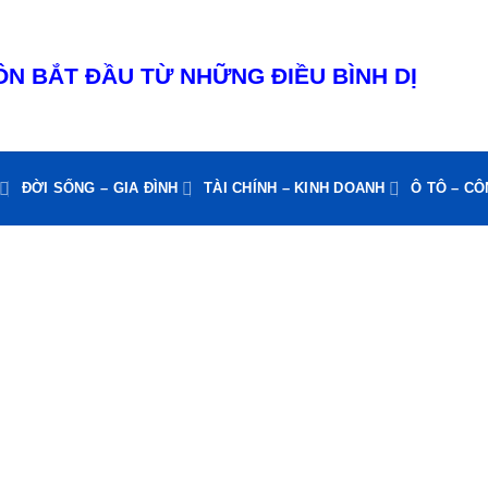
N BẮT ĐẦU TỪ NHỮNG ĐIỀU BÌNH DỊ
ĐỜI SỐNG – GIA ĐÌNH
TÀI CHÍNH – KINH DOANH
Ô TÔ – C