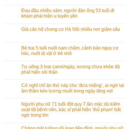
Đau đầu nhiều năm, người đàn ông 53 tuổi đi
khám phát hiện u tuyến yên
Giá căn hộ chung cư Hà Nội nhiều nơi giảm sâu
Bé trai 5 tuổi nuốt nam châm, cảnh báo nguy cơ
hóc, nuốt dị vật ở trẻ nhỏ
Tự uống 3 loại canxi/ngày, xương chưa khỏe đã
phát hiện sỏi thận
Cứ nghĩ chỉ ăn thứ này cho ‘đưa miệng’, ai ngờ lại
âm thầm kéo lượng muối trong ngày tăng vọt
Người phụ nữ 71 tuổi đột quỵ 7 lần mặc dù kiểm
soát tốt bệnh nền, bác sĩ phát hiện ‘thủ phạm’ bất
ngờ trong tim
Chóng mặt tưởng rối loạn tiền đình, người phụ nữ