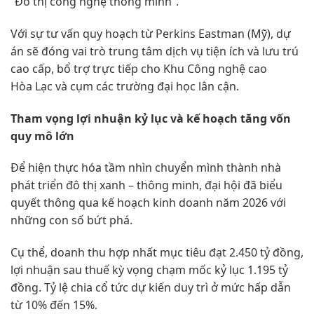
“Đô thị công nghệ thông minh”.
Với sự tư vấn quy hoạch từ Perkins Eastman (Mỹ), dự
án sẽ đóng vai trò trung tâm dịch vụ tiện ích và lưu trú
cao cấp, bổ trợ trực tiếp cho Khu Công nghệ cao
Hòa Lạc và cụm các trường đại học lân cận.
Tham vọng lợi nhuận kỷ lục và kế hoạch tăng vốn
quy mô lớn
Để hiện thực hóa tầm nhìn chuyển mình thành nhà
phát triển đô thị xanh – thông minh, đại hội đã biểu
quyết thông qua kế hoạch kinh doanh năm 2026 với
những con số bứt phá.
Cụ thể, doanh thu hợp nhất mục tiêu đạt 2.450 tỷ đồng,
lợi nhuận sau thuế kỳ vọng chạm mốc kỷ lục 1.195 tỷ
đồng. Tỷ lệ chia cổ tức dự kiến duy trì ở mức hấp dẫn
từ 10% đến 15%.