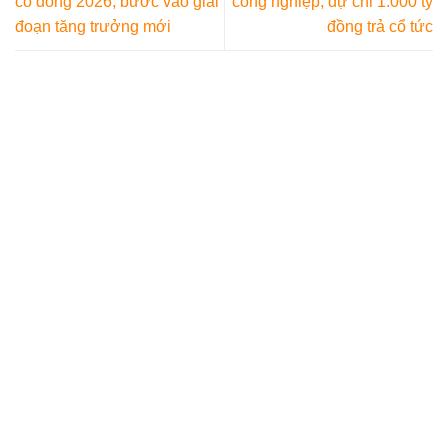
cổ đông 2026, bước vào giai
công nghiệp, dự chi 1.000 tỷ
đoạn tăng trưởng mới
đồng trả cổ tức