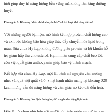
tươi giúp duy trì năng lượng bền vững mà không làm tăng đường
huyết.
Phương án 2: Bữa sáng “điều chỉnh chuyển hóa” – kích hoạt khả năng đốt mỡ
Với những người bận rộn, mô hình kết hợp protein chất lượng cao
và axit béo không bão hòa giúp thúc đẩy chuyển hóa lipid trong
máu. Sữa chua Hy Lạp không đường giàu protein và lợi khuẩn hỗ
trợ giảm hấp thu cholesterol. Hạnh nhân cung cấp chất béo tốt,
còn việt quất giàu anthocyanin giúp bảo vệ thành mạch.
Kết hợp sữa chua Hy Lạp, một lát bánh mì nguyên cám nướng
nhẹ, vài quả việt quất và 6–8 hạt hạnh nhân mang lại khoảng 320
kcal nhưng vẫn đủ năng lượng và cảm giác no kéo dài đến trưa.
Phương án 3: Bữa sáng “ổn định đường huyết” – ngăn dao động lipid máu
Đây là lựa chọn phù hợp với người có triglyceride cao. Đậu, rau