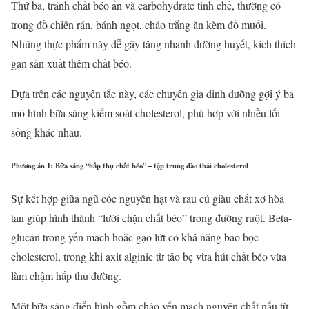
Thứ ba, tránh chất béo ẩn và carbohydrate tinh chế, thường có
trong đồ chiên rán, bánh ngọt, cháo trắng ăn kèm đồ muối.
Những thực phẩm này dễ gây tăng nhanh đường huyết, kích thích
gan sản xuất thêm chất béo.
Dựa trên các nguyên tắc này, các chuyên gia dinh dưỡng gợi ý ba
mô hình bữa sáng kiểm soát cholesterol, phù hợp với nhiều lối
sống khác nhau.
Phương án 1: Bữa sáng “hấp thụ chất béo” – tập trung đào thải cholesterol
Sự kết hợp giữa ngũ cốc nguyên hạt và rau củ giàu chất xơ hòa
tan giúp hình thành “lưới chặn chất béo” trong đường ruột. Beta-
glucan trong yến mạch hoặc gạo lứt có khả năng bao bọc
cholesterol, trong khi axit alginic từ tảo bẹ vừa hút chất béo vừa
làm chậm hấp thu đường.
Một bữa sáng điển hình gồm cháo yến mạch nguyên chất nấu từ