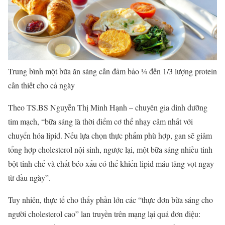
Trung bình một bữa ăn sáng cần đảm bảo ¼ đến 1/3 lượng protein
cần thiết cho cả ngày
Theo TS.BS Nguyễn Thị Minh Hạnh – chuyên gia dinh dưỡng
tim mạch, “bữa sáng là thời điểm cơ thể nhạy cảm nhất với
chuyển hóa lipid. Nếu lựa chọn thực phẩm phù hợp, gan sẽ giảm
tổng hợp cholesterol nội sinh, ngược lại, một bữa sáng nhiều tinh
bột tinh chế và chất béo xấu có thể khiến lipid máu tăng vọt ngay
từ đầu ngày”.
Tuy nhiên, thực tế cho thấy phần lớn các “thực đơn bữa sáng cho
người cholesterol cao” lan truyền trên mạng lại quá đơn điệu: