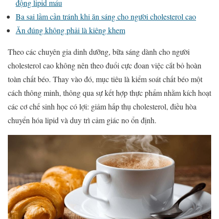
động lipid máu
Ba sai lầm cần tránh khi ăn sáng cho người cholesterol cao
Ăn đúng không phải là kiêng khem
Theo các chuyên gia dinh dưỡng, bữa sáng dành cho người
cholesterol cao không nên theo đuổi cực đoan việc cắt bỏ hoàn
toàn chất béo. Thay vào đó, mục tiêu là kiểm soát chất béo một
cách thông minh, thông qua sự kết hợp thực phẩm nhằm kích hoạt
các cơ chế sinh học có lợi: giảm hấp thụ cholesterol, điều hòa
chuyển hóa lipid và duy trì cảm giác no ổn định.