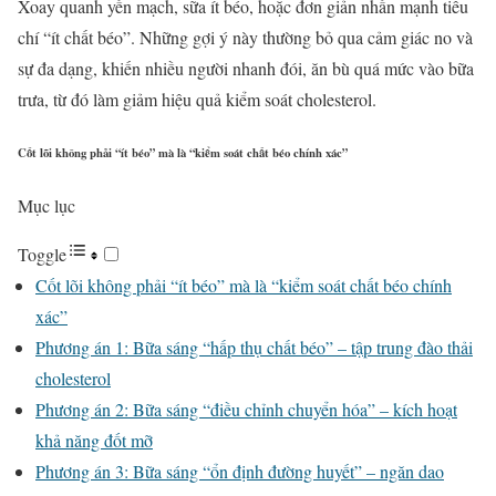
Xoay quanh yến mạch, sữa ít béo, hoặc đơn giản nhấn mạnh tiêu
chí “ít chất béo”. Những gợi ý này thường bỏ qua cảm giác no và
sự đa dạng, khiến nhiều người nhanh đói, ăn bù quá mức vào bữa
trưa, từ đó làm giảm hiệu quả kiểm soát cholesterol.
Cốt lõi không phải “ít béo” mà là “kiểm soát chất béo chính xác”
Mục lục
Toggle
Cốt lõi không phải “ít béo” mà là “kiểm soát chất béo chính
xác”
Phương án 1: Bữa sáng “hấp thụ chất béo” – tập trung đào thải
cholesterol
Phương án 2: Bữa sáng “điều chỉnh chuyển hóa” – kích hoạt
khả năng đốt mỡ
Phương án 3: Bữa sáng “ổn định đường huyết” – ngăn dao