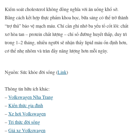
Kiểm soát cholesterol không đồng nghĩa với ăn uống khổ sở.
Bằng cách kết hợp thực phẩm khoa học, bữa sáng có thể trở thành
“trợ thủ” bảo vệ mạch máu. Chỉ cần ghi nhớ ba yếu tố cốt lõi: chất
xơ hòa tan – protein chất lượng – chỉ số đường huyết thấp, duy trì
trong 1–2 tháng, nhiều người sẽ nhận thấy lipid máu ổn định hơn,
cơ thể nhẹ nhõm và tràn đầy năng lượng hơn mỗi ngày.
Nguồn: Sức khỏe đời sống (
Link
)
Thông tin hữu ích khác:
–
Volkswagen Nha Trang
–
Kiến thức
gia đình
–
Xe hơi Volkswagen
–
Tri thức đời sống
–
Giá xe Volkswagen