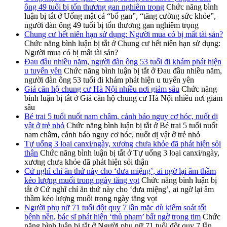
ông 49 tuổi bị tổn thương gan nghiêm trọng
Chức năng bình
luận bị tắt
ở Uống mật cá “bổ gan”, “tăng cường sức khỏe”,
người đàn ông 49 tuổi bị tổn thương gan nghiêm trọng
Chung cư hết niên hạn sử dụng: Người mua có bị mất tài sản?
Chức năng bình luận bị tắt
ở Chung cư hết niên hạn sử dụng:
Người mua có bị mất tài sản?
Đau đầu nhiều năm, người đàn ông 53 tuổi đi khám phát hiện
u tuyến yên
Chức năng bình luận bị tắt
ở Đau đầu nhiều năm,
người đàn ông 53 tuổi đi khám phát hiện u tuyến yên
Giá căn hộ chung cư Hà Nội nhiều nơi giảm sâu
Chức năng
bình luận bị tắt
ở Giá căn hộ chung cư Hà Nội nhiều nơi giảm
sâu
Bé trai 5 tuổi nuốt nam châm, cảnh báo nguy cơ hóc, nuốt dị
vật ở trẻ nhỏ
Chức năng bình luận bị tắt
ở Bé trai 5 tuổi nuốt
nam châm, cảnh báo nguy cơ hóc, nuốt dị vật ở trẻ nhỏ
Tự uống 3 loại canxi/ngày, xương chưa khỏe đã phát hiện sỏi
thận
Chức năng bình luận bị tắt
ở Tự uống 3 loại canxi/ngày,
xương chưa khỏe đã phát hiện sỏi thận
Cứ nghĩ chỉ ăn thứ này cho ‘đưa miệng’, ai ngờ lại âm thầm
kéo lượng muối trong ngày tăng vọt
Chức năng bình luận bị
tắt
ở Cứ nghĩ chỉ ăn thứ này cho ‘đưa miệng’, ai ngờ lại âm
thầm kéo lượng muối trong ngày tăng vọt
Người phụ nữ 71 tuổi đột quỵ 7 lần mặc dù kiểm soát tốt
bệnh nền, bác sĩ phát hiện ‘thủ phạm’ bất ngờ trong tim
Chức
năng bình luận bị tắt
ở Người phụ nữ 71 tuổi đột quỵ 7 lần