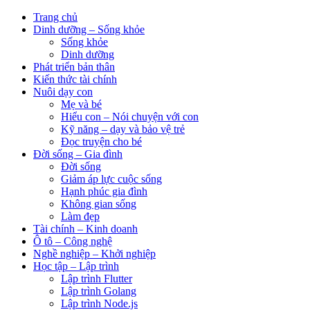
Trang chủ
Dinh dưỡng – Sống khỏe
Sống khỏe
Dinh dưỡng
Phát triển bản thân
Kiến thức tài chính
Nuôi dạy con
Mẹ và bé
Hiểu con – Nói chuyện với con
Kỹ năng – dạy và bảo vệ trẻ
Đọc truyện cho bé
Đời sống – Gia đình
Đời sống
Giảm áp lực cuộc sống
Hạnh phúc gia đình
Không gian sống
Làm đẹp
Tài chính – Kinh doanh
Ô tô – Công nghệ
Nghề nghiệp – Khởi nghiệp
Học tập – Lập trình
Lập trình Flutter
Lập trình Golang
Lập trình Node.js