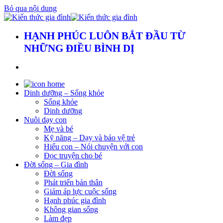
Bỏ qua nội dung
HẠNH PHÚC LUÔN BẮT ĐẦU TỪ
NHỮNG ĐIỀU BÌNH DỊ
Dinh dưỡng – Sống khỏe
Sống khỏe
Dinh dưỡng
Nuôi dạy con
Mẹ và bé
Kỹ năng – Dạy và bảo vệ trẻ
Hiểu con – Nói chuyện với con
Đọc truyện cho bé
Đời sống – Gia đình
Đời sống
Phát triển bản thân
Giảm áp lực cuộc sống
Hạnh phúc gia đình
Không gian sống
Làm đẹp