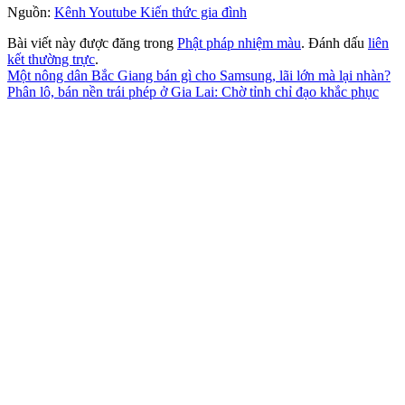
Nguồn:
Kênh Youtube Kiến thức gia đình
Bài viết này được đăng trong
Phật pháp nhiệm màu
. Đánh dấu
liên
kết thường trực
.
Một nông dân Bắc Giang bán gì cho Samsung, lãi lớn mà lại nhàn?
Phân lô, bán nền trái phép ở Gia Lai: Chờ tỉnh chỉ đạo khắc phục