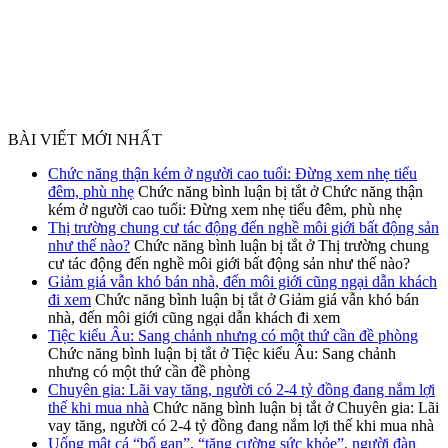
BÀI VIẾT MỚI NHẤT
Chức năng thận kém ở người cao tuổi: Đừng xem nhẹ tiểu
đêm, phù nhẹ
Chức năng bình luận bị tắt
ở Chức năng thận
kém ở người cao tuổi: Đừng xem nhẹ tiểu đêm, phù nhẹ
Thị trường chung cư tác động đến nghề môi giới bất động sản
như thế nào?
Chức năng bình luận bị tắt
ở Thị trường chung
cư tác động đến nghề môi giới bất động sản như thế nào?
Giảm giá vẫn khó bán nhà, đến môi giới cũng ngại dẫn khách
đi xem
Chức năng bình luận bị tắt
ở Giảm giá vẫn khó bán
nhà, đến môi giới cũng ngại dẫn khách đi xem
Tiệc kiểu Âu: Sang chảnh nhưng có một thứ cần đề phòng
Chức năng bình luận bị tắt
ở Tiệc kiểu Âu: Sang chảnh
nhưng có một thứ cần đề phòng
Chuyên gia: Lãi vay tăng, người có 2-4 tỷ đồng đang nắm lợi
thế khi mua nhà
Chức năng bình luận bị tắt
ở Chuyên gia: Lãi
vay tăng, người có 2-4 tỷ đồng đang nắm lợi thế khi mua nhà
Uống mật cá “bổ gan”, “tăng cường sức khỏe”, người đàn