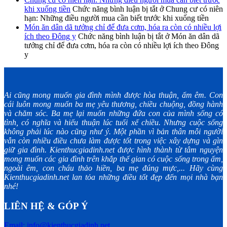
khi xuống tiền
Chức năng bình luận bị tắt
ở Chung cư có niên
hạn: Những điều người mua cần biết trước khi xuống tiền
Món ăn dân dã tưởng chỉ để đưa cơm, hóa ra còn có nhiều lợi
ích theo Đông y
Chức năng bình luận bị tắt
ở Món ăn dân dã
tưởng chỉ để đưa cơm, hóa ra còn có nhiều lợi ích theo Đông
y
Ai cũng mong muốn gia đình mình được hòa thuận, ấm êm. Con
cái luôn mong muốn ba mẹ yêu thương, chiều chuộng, đồng hành
và chăm sóc. Ba mẹ lại muốn những đứa con của mình sống có
tình, có nghĩa và hiếu thuận lúc tuổi xế chiều. Nhưng cuộc sống
không phải lúc nào cũng như ý. Một phần vì bản thân mỗi người
vẫn còn nhiều điều chưa làm được tốt trong việc xây dựng và gìn
giữ gia đình. Kienthucgiadinh.net được hình thành từ tâm nguyện
mong muốn các gia đình trên khắp thế gian có cuộc sống trong ấm,
ngoài êm, con cháu thảo hiền, ba mẹ đúng mực,... Hãy cùng
Kienthucgiadinh.net lan tỏa những điều tốt đẹp đến mọi nhà bạn
nhé!
LIÊN HỆ & GÓP Ý
Email: info@kienthucgiadinh.net