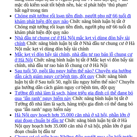
mặc dù kiểm soát tốt bệnh nền, bác sĩ phát hiện ‘thủ phạm’
bất ngờ trong tim
Chóng mặt tưởng rối loạn tiền đình, người phụ nữ 66 tuổi đi
khám phát hiện đột quỵ não
Chức năng bình luận bị tắt
ở
Chóng mặt tưởng rối loạn tiền đình, người phụ nữ 66 tuổi đi
khám phát hiện đột quỵ não
Nhà đầu tư chung cư ở Hà Nội mắc kẹt vì dùng đòn bẩy tài
chính
Chức năng bình luận bị tắt
ở Nhà đầu tư chung cư ở Hà
Nội mắc kẹt vì dùng đòn bẩy tài chính
Mắc kẹt vì đòn bẩy tài chính, nhà đầu tư rao bán lỗ chung cư
ở Hà Nội
Chức năng bình luận bị tắt
ở Mắc kẹt vì đòn bẩy tài
chính, nhà đầu tư rao bán lỗ chung cư ở Hà Nội
Sau tuổi 50, ngồi lâu nguy hiểm thế nào? Chuyên gia hướng
dẫn cách giảm nguy cơ bệnh tim, đột quỵ
Chức năng bình
luận bị tắt
ở Sau tuổi 50, ngồi lâu nguy hiểm thế nào? Chuyên
gia hướng dẫn cách giảm nguy cơ bệnh tim, đột quỵ
Tưởng đồ nhà làm là sạch, hàng triệu gia đình có thể đang bỏ
qua ‘lằn ranh’ nguy hiểm này
Chức năng bình luận bị tắt
ở
Tưởng đồ nhà làm là sạch, hàng triệu gia đình có thể đang bỏ
qua ‘lằn ranh’ nguy hiểm này
Hà Nội quy hoạch hơn 35.000 căn nhà ở xã hội, phần lớn ở
giai đoạn chuẩn bị đầu tư
Chức năng bình luận bị tắt
ở Hà
Nội quy hoạch hơn 35.000 căn nhà ở xã hội, phần lớn ở giai
đoạn chuẩn bị đầu tư
Chung cư có niên hạn: Những điều người mua cần biết trước