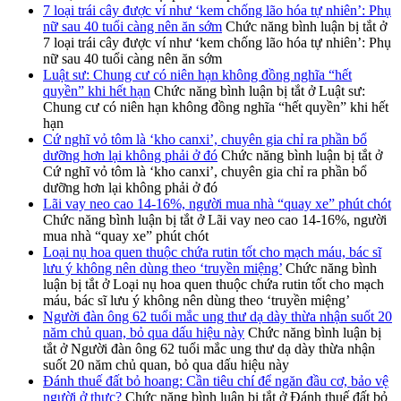
7 loại trái cây được ví như ‘kem chống lão hóa tự nhiên’: Phụ
nữ sau 40 tuổi càng nên ăn sớm
Chức năng bình luận bị tắt
ở
7 loại trái cây được ví như ‘kem chống lão hóa tự nhiên’: Phụ
nữ sau 40 tuổi càng nên ăn sớm
Luật sư: Chung cư có niên hạn không đồng nghĩa “hết
quyền” khi hết hạn
Chức năng bình luận bị tắt
ở Luật sư:
Chung cư có niên hạn không đồng nghĩa “hết quyền” khi hết
hạn
Cứ nghĩ vỏ tôm là ‘kho canxi’, chuyên gia chỉ ra phần bổ
dưỡng hơn lại không phải ở đó
Chức năng bình luận bị tắt
ở
Cứ nghĩ vỏ tôm là ‘kho canxi’, chuyên gia chỉ ra phần bổ
dưỡng hơn lại không phải ở đó
Lãi vay neo cao 14-16%, người mua nhà “quay xe” phút chót
Chức năng bình luận bị tắt
ở Lãi vay neo cao 14-16%, người
mua nhà “quay xe” phút chót
Loại nụ hoa quen thuộc chứa rutin tốt cho mạch máu, bác sĩ
lưu ý không nên dùng theo ‘truyền miệng’
Chức năng bình
luận bị tắt
ở Loại nụ hoa quen thuộc chứa rutin tốt cho mạch
máu, bác sĩ lưu ý không nên dùng theo ‘truyền miệng’
Người đàn ông 62 tuổi mắc ung thư dạ dày thừa nhận suốt 20
năm chủ quan, bỏ qua dấu hiệu này
Chức năng bình luận bị
tắt
ở Người đàn ông 62 tuổi mắc ung thư dạ dày thừa nhận
suốt 20 năm chủ quan, bỏ qua dấu hiệu này
Đánh thuế đất bỏ hoang: Cần tiêu chí để ngăn đầu cơ, bảo vệ
người ở thực?
Chức năng bình luận bị tắt
ở Đánh thuế đất bỏ