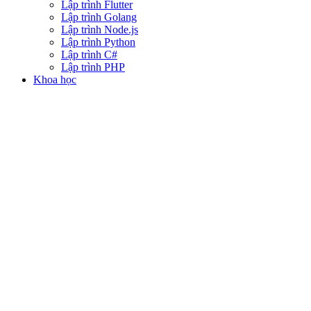
Lập trình Flutter
Lập trình Golang
Lập trình Node.js
Lập trình Python
Lập trình C#
Lập trình PHP
Khoa học