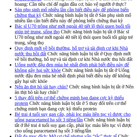
hoang: Cần tiêu chí để ngăn đầu cơ, bảo vệ người ở thực?
Sản phụ sinh mổ nhiều lần cần biết điều này để phòng biến
chứng thai kỳ
Chức năng bình luận bị tắt
ở Sản phụ sinh mổ
nhiều lần cần biết điều này để phòng biến chứng thai kỳ
Bác sĩ U70 trông như mới ngoài 40 tiết lộ thói quen buổi tối
giúp trẻ trung, sống thọ
Chức năng bình luận bị tắt
ở Bác sĩ
U70 trông như mới ngoài 40 tiết lộ thói quen buổi tối giúp trẻ
trung, sống thọ
Quy định mới về bồi thường, hỗ trợ và tái định cư khi Nhà
nước thu hồi đất
Chức năng bình luận bị tắt
ở Quy định mới
về bồi thường, hỗ trợ và tái định cư khi Nhà nước thu hồi đất
Uống nước đậu đen mùa hè nhất định phải biết điều này để
không gây hại sức khỏe
Chức năng bình luận bị tắt
ở Uống
nước đậu đen mùa hè nhất định phải biết điều này để không
gây hại sức khỏe
Nên ăn thịt bò tái hay chín?
Chức năng bình luận bị tắt
ở Nên
ăn thịt bò tái hay chín?
5 thay đổi trên cơ thể chứng minh bạn đang cực kỳ thiếu
protein
Chức năng bình luận bị tắt
ở 5 thay đổi trên cơ thể
chứng minh bạn đang cực kỳ thiếu protein
Bé trai 4 tuổi suy gan cấp, phải lọc máu liên tục vì được cho
uống paracetamol hạ sốt 3 tiếng/lần
Chức năng bình luận bị
tắt
ở Bé trai 4 tuổi suy gan cấp, phải lọc máu liên tục vì được
cho uống paracetamol hạ sốt 3 tiếng/lần
Đất đa mục đích: Mở cơ chế nhưng vẫn “tắc” thực tế
Chức