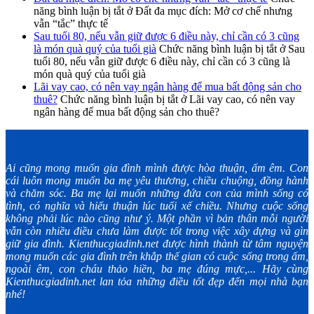
năng bình luận bị tắt
ở Đất đa mục đích: Mở cơ chế nhưng
vẫn “tắc” thực tế
Sau tuổi 80, nếu vẫn giữ được 6 điều này, chỉ cần có 3 cũng
là món quà quý của tuổi già
Chức năng bình luận bị tắt
ở Sau
tuổi 80, nếu vẫn giữ được 6 điều này, chỉ cần có 3 cũng là
món quà quý của tuổi già
Lãi vay cao, có nên vay ngân hàng để mua bất động sản cho
thuê?
Chức năng bình luận bị tắt
ở Lãi vay cao, có nên vay
ngân hàng để mua bất động sản cho thuê?
Ai cũng mong muốn gia đình mình được hòa thuận, ấm êm. Con
cái luôn mong muốn ba mẹ yêu thương, chiều chuộng, đồng hành
và chăm sóc. Ba mẹ lại muốn những đứa con của mình sống có
tình, có nghĩa và hiếu thuận lúc tuổi xế chiều. Nhưng cuộc sống
không phải lúc nào cũng như ý. Một phần vì bản thân mỗi người
vẫn còn nhiều điều chưa làm được tốt trong việc xây dựng và gìn
giữ gia đình. Kienthucgiadinh.net được hình thành từ tâm nguyện
mong muốn các gia đình trên khắp thế gian có cuộc sống trong ấm,
ngoài êm, con cháu thảo hiền, ba mẹ đúng mực,... Hãy cùng
Kienthucgiadinh.net lan tỏa những điều tốt đẹp đến mọi nhà bạn
nhé!