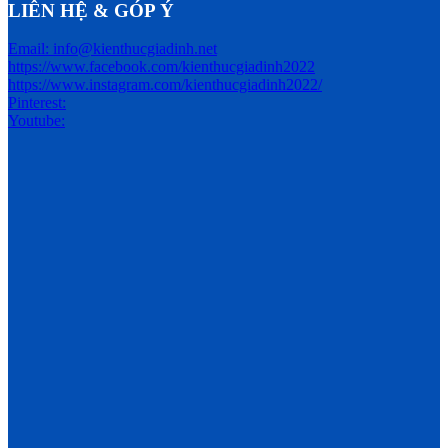
LIÊN HỆ & GÓP Ý
Email: info@kienthucgiadinh.net
https://www.facebook.com/kienthucgiadinh2022
https://www.instagram.com/kienthucgiadinh2022/
Pinterest:
Youtube: