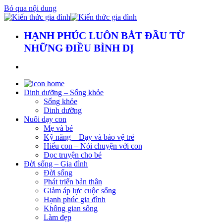
Bỏ qua nội dung
HẠNH PHÚC LUÔN BẮT ĐẦU TỪ
NHỮNG ĐIỀU BÌNH DỊ
Dinh dưỡng – Sống khỏe
Sống khỏe
Dinh dưỡng
Nuôi dạy con
Mẹ và bé
Kỹ năng – Dạy và bảo vệ trẻ
Hiểu con – Nói chuyện với con
Đọc truyện cho bé
Đời sống – Gia đình
Đời sống
Phát triển bản thân
Giảm áp lực cuộc sống
Hạnh phúc gia đình
Không gian sống
Làm đẹp