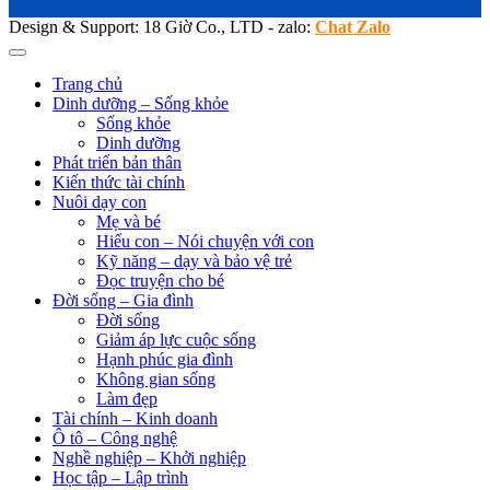
Design & Support: 18 Giờ Co., LTD - zalo:
Chat Zalo
Trang chủ
Dinh dưỡng – Sống khỏe
Sống khỏe
Dinh dưỡng
Phát triển bản thân
Kiến thức tài chính
Nuôi dạy con
Mẹ và bé
Hiểu con – Nói chuyện với con
Kỹ năng – dạy và bảo vệ trẻ
Đọc truyện cho bé
Đời sống – Gia đình
Đời sống
Giảm áp lực cuộc sống
Hạnh phúc gia đình
Không gian sống
Làm đẹp
Tài chính – Kinh doanh
Ô tô – Công nghệ
Nghề nghiệp – Khởi nghiệp
Học tập – Lập trình