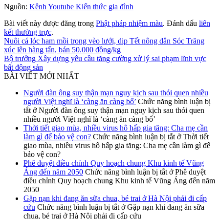
Nguồn:
Kênh Youtube Kiến thức gia đình
Bài viết này được đăng trong
Phật pháp nhiệm màu
. Đánh dấu
liên
kết thường trực
.
Nuôi cá lóc ham mồi trong vèo lưới, dịp Tết nông dân Sóc Trăng
xúc lên hàng tấn, bán 50.000 đồng/kg
Bộ trưởng Xây dựng yêu cầu tăng cường xử lý sai phạm lĩnh vực
bất động sản
BÀI VIẾT MỚI NHẤT
Người đàn ông suy thận mạn nguy kịch sau thói quen nhiều
người Việt nghĩ là ‘càng ăn càng bổ’
Chức năng bình luận bị
tắt
ở Người đàn ông suy thận mạn nguy kịch sau thói quen
nhiều người Việt nghĩ là ‘càng ăn càng bổ’
Thời tiết giao mùa, nhiều virus hô hấp gia tăng: Cha mẹ cần
làm gì để bảo vệ con?
Chức năng bình luận bị tắt
ở Thời tiết
giao mùa, nhiều virus hô hấp gia tăng: Cha mẹ cần làm gì để
bảo vệ con?
Phê duyệt điều chỉnh Quy hoạch chung Khu kinh tế Vũng
Áng đến năm 2050
Chức năng bình luận bị tắt
ở Phê duyệt
điều chỉnh Quy hoạch chung Khu kinh tế Vũng Áng đến năm
2050
Gặp nạn khi đang ăn sữa chua, bé trai ở Hà Nội phải đi cấp
cứu
Chức năng bình luận bị tắt
ở Gặp nạn khi đang ăn sữa
chua, bé trai ở Hà Nội phải đi cấp cứu