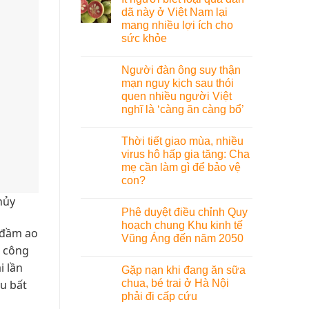
dã này ở Việt Nam lại
mang nhiều lợi ích cho
sức khỏe
Người đàn ông suy thận
mạn nguy kịch sau thói
quen nhiều người Việt
nghĩ là ‘càng ăn càng bổ’
Thời tiết giao mùa, nhiều
virus hô hấp gia tăng: Cha
mẹ cần làm gì để bảo vệ
con?
hủy
Phê duyệt điều chỉnh Quy
hoạch chung Khu kinh tế
 đầm ao
Vũng Áng đến năm 2050
ể công
i lần
Gặp nạn khi đang ăn sữa
ệu bất
chua, bé trai ở Hà Nội
phải đi cấp cứu