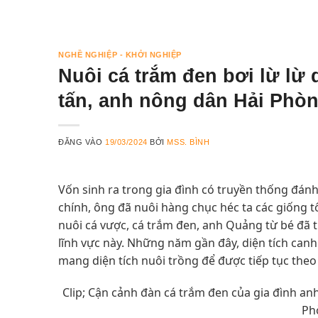
NGHỀ NGHIỆP - KHỞI NGHIỆP
Nuôi cá trắm đen bơi lừ lừ
tấn, anh nông dân Hải Phòng
ĐĂNG VÀO
19/03/2024
BỞI
MSS. BÌNH
Vốn sinh ra trong gia đình có truyền thống đánh
chính, ông đã nuôi hàng chục héc ta các giống 
nuôi cá vược, cá trắm đen, anh Quảng từ bé đã 
lĩnh vực này. Những năm gần đây, diện tích canh
mang diện tích nuôi trồng để được tiếp tục the
Clip; Cận cảnh đàn cá trắm đen của gia đình a
Ph