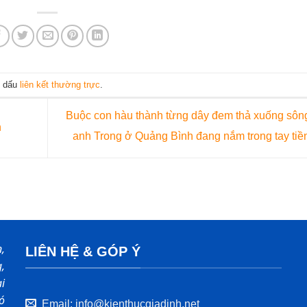
h dấu
liên kết thường trực
.
Buộc con hàu thành từng dây đem thả xuống sôn
n
anh Trong ở Quảng Bình đang nắm trong tay tiề
,
LIÊN HỆ & GÓP Ý
,
i
ó
Email: info@kienthucgiadinh.net