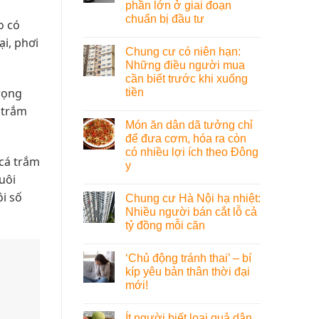
phần lớn ở giai đoạn
chuẩn bị đầu tư
o có
ại, phơi
Chung cư có niên hạn:
Những điều người mua
cần biết trước khi xuống
trọng
tiền
 trắm
Món ăn dân dã tưởng chỉ
để đưa cơm, hóa ra còn
có nhiều lợi ích theo Đông
cá trắm
y
uôi
i số
Chung cư Hà Nội hạ nhiệt:
Nhiều người bán cắt lỗ cả
tỷ đồng mỗi căn
‘Chủ động tránh thai’ – bí
kíp yêu bản thân thời đại
mới!
Ít người biết loại quả dân