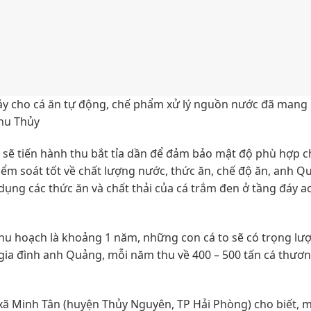
 cho cá ăn tự động, chế phẩm xử lý nguồn nước đã mang l
Thu Thủy
g sẽ tiến hành thu bắt tỉa dần để đảm bảo mật độ phù hợp 
iểm soát tốt về chất lượng nước, thức ăn, chế độ ăn, anh Q
dụng các thức ăn và chất thải của cá trắm đen ở tầng đáy a
thu hoạch là khoảng 1 năm, những con cá to sẽ có trọng lư
 gia đình anh Quảng, mỗi năm thu về 400 – 500 tấn cá thươ
ã Minh Tân (huyện Thủy Nguyên, TP Hải Phòng) cho biết, 