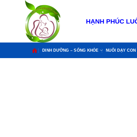
Bỏ
qua
nội
HẠNH PHÚC LUÔ
dung
DINH DƯỠNG – SỐNG KHỎE
NUÔI DẠY CON