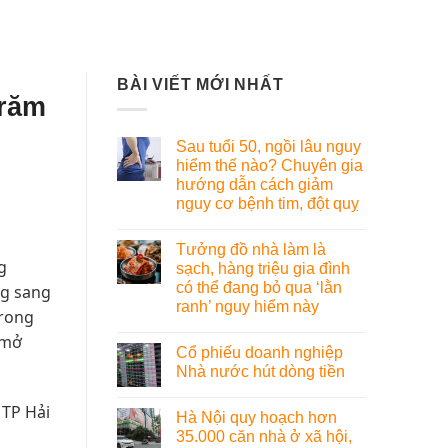
BÀI VIẾT MỚI NHẤT
trăm
Sau tuổi 50, ngồi lâu nguy
hiểm thế nào? Chuyên gia
hướng dẫn cách giảm
nguy cơ bệnh tim, đột quỵ
Tưởng đồ nhà làm là
g
sạch, hàng triệu gia đình
có thể đang bỏ qua ‘lằn
ng sang
ranh’ nguy hiểm này
trong
 mở
Cổ phiếu doanh nghiệp
Nhà nước hút dòng tiền
 TP Hải
Hà Nội quy hoạch hơn
35.000 căn nhà ở xã hội,