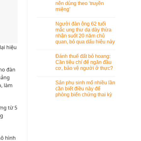
nên dùng theo ‘truyền
miệng’
Người đàn ông 62 tuổi
mắc ung thư dạ dày thừa
nhận suốt 20 năm chủ
quan, bỏ qua dấu hiệu này
ại hiệu
Đánh thuế đất bỏ hoang:
Cần tiêu chí để ngăn đầu
cơ, bảo vệ người ở thực?
cho đàn
uảng
Sản phụ sinh mổ nhiều lần
o, làm
cần biết điều này để
phòng biến chứng thai kỳ
ợng từ 5
ng
mô hình