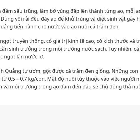
n đầm sâu trũng, làm bờ vùng đắp lên thành từng ao, mỗi a
Dùng vôi rải đều đáy ao để khử trùng và diệt sinh vật gây h
Quảng tiến hành cho nước vào ao nuôi cá trắm đen.
ngọt truyền thống, có giá trị kinh tế cao, có kích thước và 
 cần sinh trưởng trong môi trường nước sạch. Tuy nhiên, cá
c ngọt lẫn nước lợ.
anh Quảng tự ươm, gột được cá trắm đen giống. Những con 
từ 0,5 – 0,7 kg/con. Mật độ nuôi tùy thuộc vào việc người n
h và môi trường trong ao đầm đến đâu sẽ chủ động thả nuô