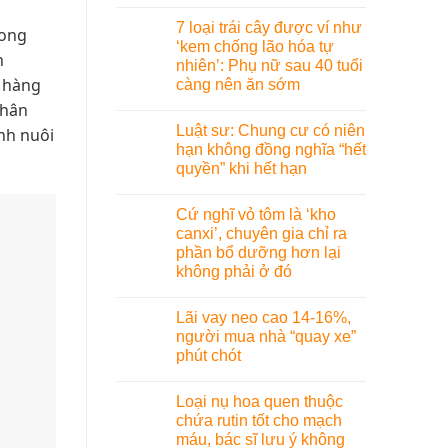
7 loại trái cây được ví như
rong
‘kem chống lão hóa tự
h
nhiên’: Phụ nữ sau 40 tuổi
ụ hàng
càng nên ăn sớm
nhân
Luật sư: Chung cư có niên
ình nuôi
hạn không đồng nghĩa “hết
quyền” khi hết hạn
Cứ nghĩ vỏ tôm là ‘kho
canxi’, chuyên gia chỉ ra
phần bổ dưỡng hơn lại
không phải ở đó
Lãi vay neo cao 14-16%,
người mua nhà “quay xe”
phút chót
Loại nụ hoa quen thuộc
chứa rutin tốt cho mạch
máu, bác sĩ lưu ý không