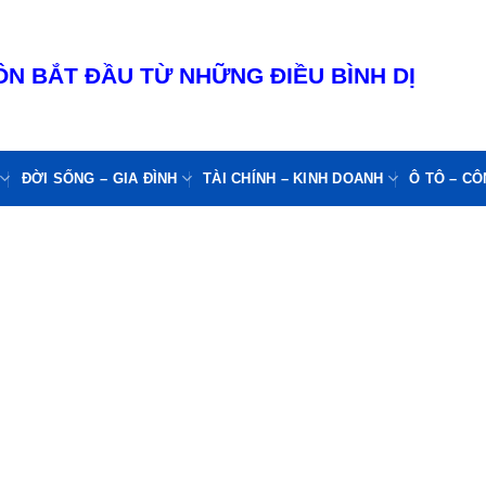
N BẮT ĐẦU TỪ NHỮNG ĐIỀU BÌNH DỊ
ĐỜI SỐNG – GIA ĐÌNH
TÀI CHÍNH – KINH DOANH
Ô TÔ – C