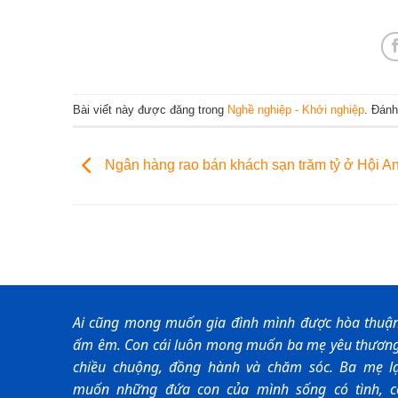
Bài viết này được đăng trong
Nghề nghiệp - Khởi nghiệp
. Đán
Ngân hàng rao bán khách sạn trăm tỷ ở Hội A
Ai cũng mong muốn gia đình mình được hòa thuận
ấm êm. Con cái luôn mong muốn ba mẹ yêu thương
chiều chuộng, đồng hành và chăm sóc. Ba mẹ lạ
muốn những đứa con của mình sống có tình, c